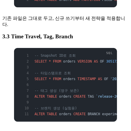
기존 파일은 그대로 두고, 신규 쓰기부터 새 전략을 적용합니
다.
3.3 Time Travel, Tag, Branch
-- Snapshot ID로 조회
SELECT
 *
 FROM
 orders 
VERSION
 AS
 OF 
305172967557
-- 타임스탬프로 조회
SELECT
 *
 FROM
 orders 
TIMESTAMP
 AS
 OF 
'2026-05-2
-- 태그 생성 (영구 보존)
ALTER
 TABLE
 orders 
CREATE
 TAG 
`release-2026-Q2`
-- 브랜치 생성 (실험용)
ALTER
 TABLE
 orders 
CREATE
 BRANCH experimental;