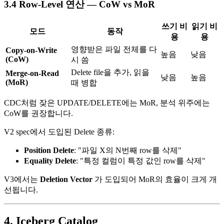
3.4 Row-Level 연산 — CoW vs MoR
쓰기 비
읽기 비
모드
동작
용
용
영향받은 파일 전체를 다
Copy-on-Write
높음
낮음
(CoW)
시 씀
Delete file을 추가, 읽을
Merge-on-Read
낮음
높음
(MoR)
때 병합
CDC처럼 잦은 UPDATE/DELETE에는 MoR, 분석 위주에는
CoW를 권장합니다.
V2 spec에서 도입된 Delete 종류:
Position Delete
: "파일 X의 N번째 row를 삭제"
Equality Delete
: "특정 컬럼이 특정 값인 row를 삭제"
V3에서는
Deletion Vector
가 도입되어 MoR의 효율이 크게 개
선됩니다.
4. Iceberg Catalog