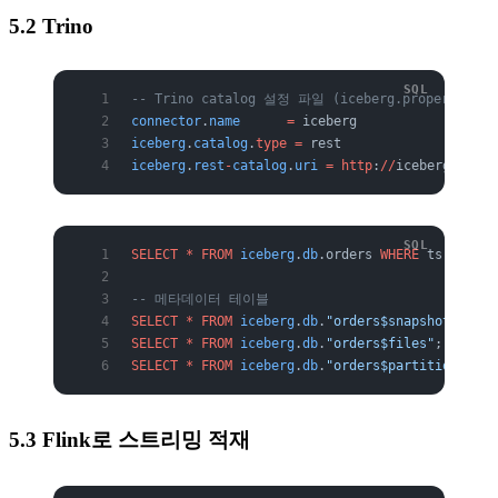
5.2 Trino
-- Trino catalog 설정 파일 (iceberg.properties)
connector
.
name
      =
 iceberg
iceberg
.
catalog
.
type
 =
 rest
iceberg
.
rest
-
catalog
.
uri
 =
 http
:
//
iceberg
-
rest:
SELECT
 *
 FROM
 iceberg
.
db
.orders 
WHERE
 ts 
>=
 DAT
-- 메타데이터 테이블
SELECT
 *
 FROM
 iceberg
.
db
.
"orders$snapshots"
;
SELECT
 *
 FROM
 iceberg
.
db
.
"orders$files"
;
SELECT
 *
 FROM
 iceberg
.
db
.
"orders$partitions"
;
5.3 Flink로 스트리밍 적재