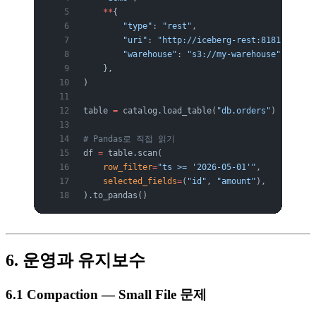
    **
{
        "type"
: 
"rest"
,
        "uri"
: 
"http://iceberg-rest:8181"
,
        "warehouse"
: 
"s3://my-warehouse"
,
    },
)
table 
=
 catalog.load_table(
"db.orders"
)
# Pandas로 직접 읽기
df 
=
 table.scan(
    row_filter
=
"ts >= '2026-05-01'"
,
    selected_fields
=
(
"id"
, 
"amount"
),
).to_pandas()
6. 운영과 유지보수
6.1 Compaction — Small File 문제