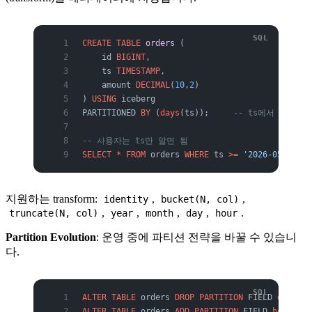
CREATE
 TABLE
 orders
 (
    id 
BIGINT
,
    ts 
TIMESTAMP
,
    amount 
DECIMAL
(
10
,
2
)
) 
USING
 iceberg
PARTITIONED 
BY
 (
days
(ts));     
-- ts에서 일자를
-- 사용자는 ts만 알면 됨
SELECT
 *
 FROM
 orders 
WHERE
 ts 
>=
 '2026-05-23'
;
지원하는 transform:
,
,
identity
bucket(N, col)
,
,
,
,
.
truncate(N, col)
year
month
day
hour
Partition Evolution
: 운영 중에 파티션 전략을 바꿀 수 있습니
다.
ALTER
 TABLE
 orders 
DROP
 PARTITION
 FIELD 
days
(ts
ALTER
 TABLE
 orders 
ADD
 PARTITION
 FIELD 
hours
(ts