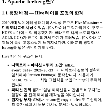
1. Apache Iceberg란?
1.1 등장 배경 — Hive 테이블 포맷의 한계
2010년대 빅데이터 생태계의 사실상 표준은
Hive Metastore +
디렉토리 파티셔닝
이었습니다. 단순하고 직관적인 이 구조는
HDFS 시대에는 잘 작동했지만, 클라우드 객체 스토리지(S3,
ADLS, GCS)가 표준이 되면서 한계가 드러났습니다. 아래 문
제들이 특히 고통스럽게 느껴지셨다면, 여러분의 경험이
Iceberg를 낳은 원인이기도 하죠.
Hive 방식의 구조적 문제:
디렉토리 = 파티션 = 쿼리 조건
:
WHERE
가 디렉토리 경로와 정확히
event_date='2026-05-23'
일치해야 Partition Pruning이 동작합니다. 사용자가
처럼 표현식을 쓰면 Pruning이 무력화
WHERE ts > ...
됩니다.
파티션 진화 불가
: "일별 파티션을 시간별로 바꾸자"는
결정이 곧 전체 테이블 재작성을 의미합니다.
원자성 부재
: S3에서 rename은 copy + delete로 구현되어,
잡 중간 실패 시 부분 가시성 문제가 발생합니다.