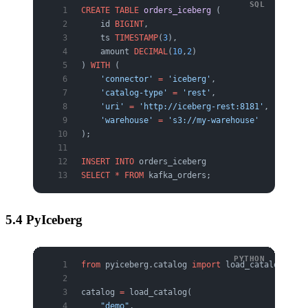
CREATE
 TABLE
 orders_iceberg
 (
    id 
BIGINT
,
    ts 
TIMESTAMP
(
3
),
    amount 
DECIMAL
(
10
,
2
)
) 
WITH
 (
    'connector'
 =
 'iceberg'
,
    'catalog-type'
 =
 'rest'
,
    'uri'
 =
 'http://iceberg-rest:8181'
,
    'warehouse'
 =
 's3://my-warehouse'
);
INSERT INTO
 orders_iceberg
SELECT
 *
 FROM
 kafka_orders;
5.4 PyIceberg
from
 pyiceberg.catalog 
import
 load_catalog
catalog 
=
 load_catalog(
    "demo"
,