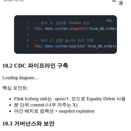
움
-- 방식 1: 검증용 shadow 생성
CALL
 demo
.
system
.
snapshot
(
'hive_db.orders'
, 
'de
-- 방식 2: 검증 끝나면 완전 전환
CALL
 demo
.
system
.migrate(
'hive_db.orders'
);
10.2 CDC 파이프라인 구축
Loading diagram…
핵심 포인트:
Flink Iceberg sink는
모드로 Equality Delete 사용
upsert
분 단위 commit (너무 자주는 X)
야간 배치로 컴팩션 + snapshot expiration
10.3 거버넌스와 보안