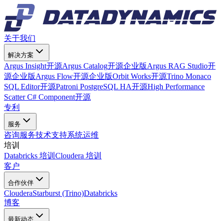
关于我们
解决方案
Argus Insight
开源
Argus Catalog
开源
企业版
Argus RAG Studio
开
源
企业版
Argus Flow
开源
企业版
Orbit Works
开源
Trino Monaco
SQL Editor
开源
Patroni PostgreSQL HA
开源
High Performance
Scatter C# Component
开源
专利
服务
咨询服务
技术支持
系统运维
培训
Databricks 培训
Cloudera 培训
客户
合作伙伴
Cloudera
Starburst (Trino)
Databricks
博客
最新动态