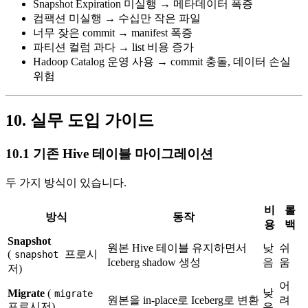
Snapshot Expiration 미실행 → 메타데이터 폭증
컴팩션 미실행 → 수십만 작은 파일
너무 잦은 commit → manifest 폭증
파티션 컬럼 과다 → list 비용 증가
Hadoop Catalog 운영 사용 → commit 충돌, 데이터 손실
위험
10. 실무 도입 가이드
10.1 기존 Hive 테이블 마이그레이션
두 가지 방식이 있습니다.
비
롤
방식
동작
용
백
Snapshot
원본 Hive 테이블 유지하면서
낮
쉬
(
프로시
snapshot
Iceberg shadow 생성
음
움
저)
어
낮
Migrate
(
migrate
원본을 in-place로 Iceberg로 변환
려
프로시저)
음