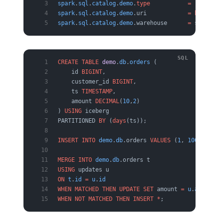
spark
.
sql
.
catalog
.
demo
.
type
           =
 rest
spark
.
sql
.
catalog
.
demo
.uri            
=
 http
:
//
spark
.
sql
.
catalog
.
demo
.warehouse      
=
 s3:
//
my
CREATE
 TABLE
 demo
.
db
.
orders
 (
    id 
BIGINT
,
    customer_id 
BIGINT
,
    ts 
TIMESTAMP
,
    amount 
DECIMAL
(
10
,
2
)
) 
USING
 iceberg
PARTITIONED 
BY
 (
days
(ts));
INSERT INTO
 demo
.
db
.orders 
VALUES
 (
1
, 
100
, 
curr
MERGE
 INTO
 demo
.
db
.orders t
USING
 updates u
ON
 t
.
id
 =
 u
.
id
WHEN
 MATCHED
 THEN
 UPDATE
 SET
 amount 
=
 u
.
amount
WHEN
 NOT
 MATCHED
 THEN
 INSERT
 *
;