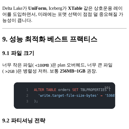
Delta Lake가
UniForm
, Iceberg가
XTable
같은 상호운용 레이
어를 도입하면서, 미래에는 포맷 선택이 점점 덜 중요해질 가
능성이 큽니다.
9. 성능 최적화 베스트 프랙티스
9.1 파일 크기
너무 작은 파일(
)은 plan 오버헤드, 너무 큰 파일
<100MB
(
)은 병렬성 저하. 보통
256MB~1GB
권장.
>2GB
ALTER
 TABLE
 orders 
SET
 TBLPROPERTIES (
  'write.target-file-size-bytes'
 =
 '536870912'
);
9.2 파티셔닝 전략