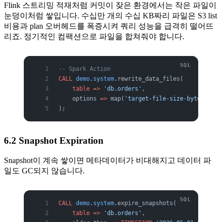
Flink 스트리밍 적재처럼 커밋이 잦은 환경에서는 작은 파일이
눈덩이처럼 쌓입니다. 수십만 개의 수십 KB짜리 파일은 S3 list
비용과 plan 오버헤드를 폭증시켜 쿼리 성능을 급격히 떨어뜨
리죠. 정기적인 컴팩션으로 파일을 합쳐줘야 합니다.
-- Spark Action
CALL
 demo
.
system
.rewrite_data_files(
    table
 =>
 'db.orders'
,
    options 
=>
 map(
'target-file-size-bytes'
, 
'5
);
6.2 Snapshot Expiration
Snapshot이 계속 쌓이면 메타데이터가 비대해지고 데이터 파
일도 GC되지 않습니다.
CALL
 demo
.
system
.expire_snapshots(
    table
 =>
 'db.orders'
,