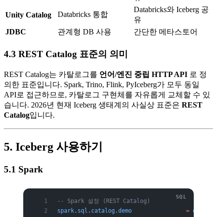
Databricks와 Iceberg 공
Databricks 통합
Unity Catalog
유
JDBC
관계형 DB 사용
간단한 메타스토어
4.3 REST Catalog 표준의 의미
REST Catalog는 카탈로그를
언어/엔진 중립 HTTP API
로 정
의한 표준입니다. Spark, Trino, Flink, PyIceberg가 모두 동일
API로 접근하므로, 카탈로그 구현체를 자유롭게 교체할 수 있
습니다. 2026년 현재 Iceberg 생태계의 사실상 표준은
REST
Catalog
입니다.
5. Iceberg 사용하기
5.1 Spark
-- Spark 설정 (REST Catalog)
spark
.
sql
.
catalog
.
demo
                =
 org
.
apa