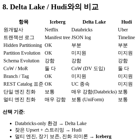
8. Delta Lake / Hudi와의 비교
항목
Iceberg
Delta Lake
Hudi
원개발사
Netflix
Databricks
Uber
트랜잭션 로그
Manifest tree
JSON log
Timeline
Hidden Partitioning
OK
부분
부분
Partition Evolution
OK
미지원
미지원
Schema Evolution
강함
강함
강함
CoW / MoR
둘 다
CoW (DV 도입)
둘 다
Branch / Tag
OK
미지원
미지원
REST Catalog 표준
OK
UC 종속
미지원
단일 엔진 친화
보통
매우 강함(Databricks)
보통
멀티 엔진 친화
매우 강함
보통 (UniForm)
보통
선택 기준
:
Databricks-only 환경 → Delta Lake
잦은 Upsert + 스트리밍 → Hudi
멀티 엔진, 장기 보존, 진화 의미론 →
Iceberg