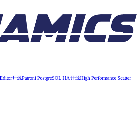
Editor
开源
Patroni PostgreSQL HA
开源
High Performance Scatter