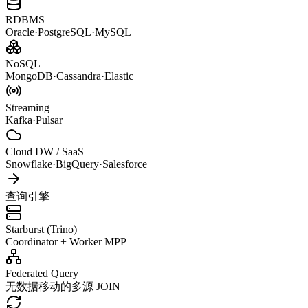
RDBMS
Oracle·PostgreSQL·MySQL
NoSQL
MongoDB·Cassandra·Elastic
Streaming
Kafka·Pulsar
Cloud DW / SaaS
Snowflake·BigQuery·Salesforce
查询引擎
Starburst (Trino)
Coordinator + Worker MPP
Federated Query
无数据移动的多源 JOIN