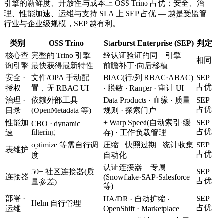
引擎的新鲜度、开放性与成本上 OSS Trino 占优；安全、治
理、性能加速、运维与支持 SLA 上 SEP 占优 — 越是受监管
行业与企业级规模，SEP 越有利。
类别
OSS Trino
Starburst Enterprise (SEP)
判定
核心查
完整的 Trino 引擎 —
经认证验证的同一引擎 +
相同
询引擎
最快获得最新特性
前瞻补丁·向后移植
安全 ·
文件/OPA 手动配
BIAC(行/列 RBAC·ABAC)
SEP
占优
授权
置，无 RBAC UI
· 脱敏 · Ranger · 审计 UI
治理 ·
依赖外部工具
Data Products · 血缘 · 质量
SEP
占优
目录
(OpenMetadata 等)
规则 · 探索门户
性能加
+ Warp Speed(自动索引·缓
SEP
CBO · dynamic
占优
filtering
速
存) · 工作负载管理
optimize 等需自行调
压缩 · 快照过期 · 统计收集
SEP
表维护
占优
度
自动化
认证连接器 + 专属
50+ 社区连接器(质
SEP
连接器
(Snowflake·SAP·Salesforce
占优
量参差)
等)
部署 ·
SEP
HA/DR · 自动扩缩 ·
Helm 自行管理
占优
运维
OpenShift · Marketplace