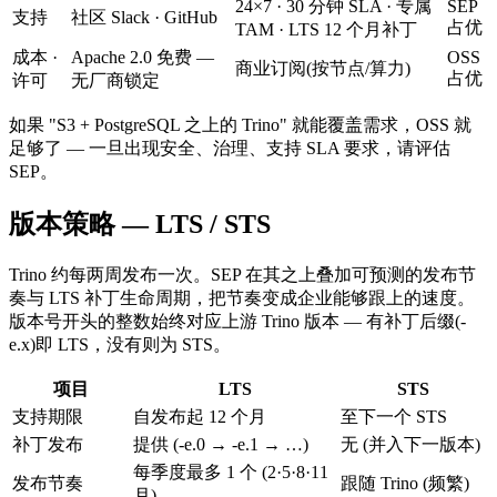
24×7 · 30 分钟 SLA · 专属
SEP
支持
社区 Slack · GitHub
占优
TAM · LTS 12 个月补丁
成本 ·
Apache 2.0 免费 —
OSS
商业订阅(按节点/算力)
占优
许可
无厂商锁定
如果 "S3 + PostgreSQL 之上的 Trino" 就能覆盖需求，OSS 就
足够了 — 一旦出现安全、治理、支持 SLA 要求，请评估
SEP。
版本策略 — LTS / STS
Trino 约每两周发布一次。SEP 在其之上叠加可预测的发布节
奏与 LTS 补丁生命周期，把节奏变成企业能够跟上的速度。
版本号开头的整数始终对应上游 Trino 版本 — 有补丁后缀(-
e.x)即 LTS，没有则为 STS。
项目
LTS
STS
支持期限
自发布起 12 个月
至下一个 STS
补丁发布
提供 (-e.0 → -e.1 → …)
无 (并入下一版本)
每季度最多 1 个 (2·5·8·11
发布节奏
跟随 Trino (频繁)
月)