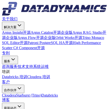
关于我们
解决方案
Argus Insight
开源
Argus Catalog
开源
企业版
Argus RAG Studio
开
源
企业版
Argus Flow
开源
企业版
Orbit Works
开源
Trino Monaco
SQL Editor
开源
Patroni PostgreSQL HA
开源
High Performance
Scatter C# Component
开源
专利
服务
咨询服务
技术支持
系统运维
培训
Databricks 培训
Cloudera 培训
客户
合作伙伴
Cloudera
Starburst (Trino)
Databricks
博客
最新动态