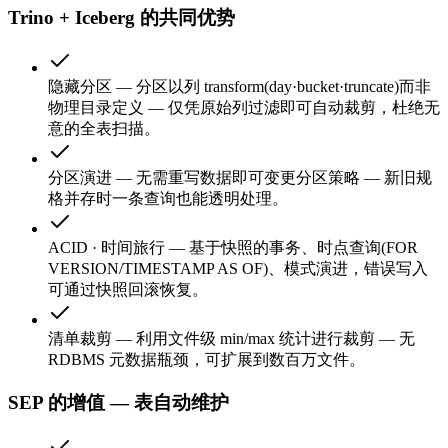
Trino + Iceberg 的共同优势
隐藏分区
—
分区以列 transform(day·bucket·truncate)而非
物理目录定义 — 仅凭原始列过滤即可自动裁剪，杜绝无
意的全表扫描。
分区演进
—
无需重写数据即可变更分区策略 — 新旧规
格并存时一条查询也能透明处理。
ACID · 时间旅行
—
基于快照的事务、时点查询(FOR
VERSION/TIMESTAMP AS OF)、模式演进，错误写入
可通过快照回滚恢复。
清单裁剪
—
利用文件级 min/max 统计进行裁剪 — 无
RDBMS 元数据瓶颈，可扩展到数百万文件。
SEP 的增值 — 表自动维护