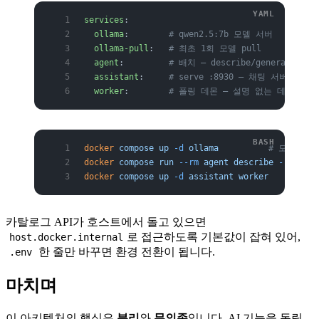
services
:
  ollama
:        
# qwen2.5:7b 모델 서버
  ollama-pull
:   
# 최초 1회 모델 pull
  agent
:         
# 배치 — describe/generate-al
  assistant
:     
# serve :8930 — 채팅 서버
  worker
:        
# 폴링 데몬 — 설명 없는 데이터셋
docker
 compose
 up
 -d
 ollama
          # 모델 자
docker
 compose
 run
 --rm
 agent
 describe
 --urn
 <
U
docker
 compose
 up
 -d
 assistant
 worker
카탈로그 API가 호스트에서 돌고 있으면
로 접근하도록 기본값이 잡혀 있어,
host.docker.internal
한 줄만 바꾸면 환경 전환이 됩니다.
.env
마치며
이 아키텍처의 핵심은
분리
와
무의존
입니다. AI 기능을 독립