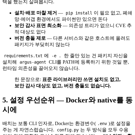
택을 했는지 살펴봅시다.
설치·배포 마찰 제거
—
이 필요 없고, 폐쇄
pip install
망·에어갭 환경에서도 파이썬만 있으면 돈다
보안 감사 표면 최소화
— 의존성 트리가 없으니 CVE 추
적 대상도 없다
버전 충돌 제로
— 다른 서비스와 같은 호스트에 올려도
패키지가 부딪히지 않는다
에
한 줄만 있는 건 패키지 자신을
requirements.txt
-e .
설치해
CLI를 PATH에 등록하기 위한 것일 뿐,
argus-agent
런타임 의존성을 끌어오지 않습니다.
한 문장으로:
표준 라이브러리만 쓰면 설치도 없고,
보안 감사 대상도 없고, 버전 충돌도 없습니다.
5. 설정 우선순위 — Docker와 native를 동
시에
배치는 보통 CLI 인자로, Docker는 환경변수(
)로 설정을
.env
주는 게 자연스럽습니다.
는 두 방식을 모두 수용
config.py