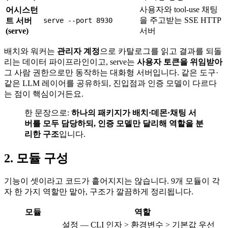
사용자와 tool-use 채팅
어시스턴
을 주고받는 SSE HTTP
트 서버
serve --port 8930
(serve)
서버
배치와 워커는
관리자 계정
으로 카탈로그를 읽고 결과를 되돌
리는 데이터 파이프라인이고, serve는
사용자 토큰을 위임받아
그 사람 권한으로만 동작하는 대화형 서버입니다. 같은 도구·
같은 LLM 레이어를 공유하되, 진입점과 인증 모델이 다르다
는 점이 핵심이거든요.
한 문장으로:
하나의 패키지가 배치·데몬·채팅 서
버를 모두 담당하되, 인증 모델만 달리해 역할을 분
리한 구조
입니다.
2. 모듈 구성
기능이 셋이라고 코드가 흩어지지는 않습니다. 9개 모듈이 각
자 한 가지 역할만 맡아, 구조가 깔끔하게 정리됩니다.
모듈
역할
설정 — CLI 인자 > 환경변수 > 기본값 우선