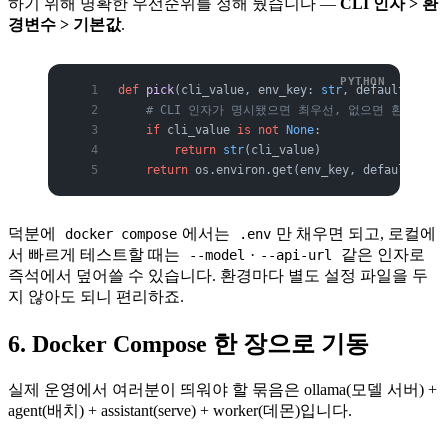
하기 위해 명확한 우선순위를 정해 뒀습니다 —
CLI 인자 > 환
경변수 > 기본값
.
def
 pick
(cli_value, env_key: 
str
, default: 
str
)
    # CLI 인자가 명시됐으면 최우선, 없으면 환경변수
    if
 cli_value 
is
 not
 None
:
        return
 str
(cli_value)
    return
 os.environ.get(env_key, default)
덕분에
에서는
만 채우면 되고, 로컬에
docker compose
.env
서 빠르게 테스트할 때는
·
같은 인자로
--model
--api-url
즉석에서 덮어쓸 수 있습니다. 환경마다 별도 설정 파일을 두
지 않아도 되니 편리하죠.
6. Docker Compose 한 장으로 기동
실제 운영에서 여러분이 띄워야 할 묶음은 ollama(모델 서버) +
agent(배치) + assistant(serve) + worker(데몬)입니다.