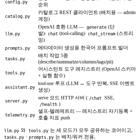
config.py
순위
카탈로그 REST 클라이언트 (배치용 — admin
catalog.py
계정)
OpenAI 호환 LLM —
(단
generate
발)·
(tool-calling)·
(스트리
llm.py
chat
chat_stream
밍)
메타데이터 생성용 한국어 프롬프트 빌더
prompts.py
배치 작업 5종
tasks.py
(describe/summarize/columns/tags/pii)
어시스턴트 도구 레지스트리 (OpenAI 스키마
tools.py
+ 실행 함수)
tool-use 루프 (LLM ↔ 도구 반복, SSE 이벤트
assistant.py
생성)
serve 모드 HTTP 서버 (
SSE,
/chat
server.py
)
/health
셀프-텔레메트리 — 레지스트리 자기등록 +
telemetry.py
호출 지표 push
와
는 세 모드가 모두 공유하는 코어이고,
llm.py
tools.py
·
는 배치/워커 전용,
tasks.py
prompts.py