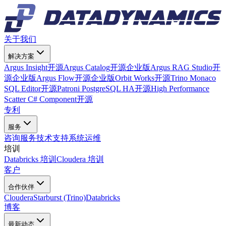
关于我们
解决方案
Argus Insight
开源
Argus Catalog
开源
企业版
Argus RAG Studio
开
源
企业版
Argus Flow
开源
企业版
Orbit Works
开源
Trino Monaco
SQL Editor
开源
Patroni PostgreSQL HA
开源
High Performance
Scatter C# Component
开源
专利
服务
咨询服务
技术支持
系统运维
培训
Databricks 培训
Cloudera 培训
客户
合作伙伴
Cloudera
Starburst (Trino)
Databricks
博客
最新动态