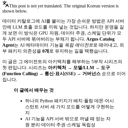
This post is not yet translated. The original Korean version is
shown below.
데이터 카탈로그에 AI를 붙이는 가장 손쉬운 방법은 API 서버
안에 LLM 호출 코드를 끼워 넣는 것입니다. 하지만 운영을 길
게 보면 이 방식은 GPU 자원, 데이터 주권, 스케일 단위가 모
두 API 서버에 묶여버리는 부채가 됩니다.
Argus Catalog
Agent
는 AI 메타데이터 기능을
독립 에이전트
로 떼어내고, 외
부 패키지 의존성을
0개
로 유지하는 길을 택했습니다.
이 글은 그 에이전트의 아키텍처를 해부하는 5부작 시리즈의
첫 편입니다. 시리즈는
아키텍처 → 모델/LLM → 도구
(Function Calling) → 통신·표시(SSE) → 거버넌스
순으로 이어
집니다.
이 글에서 배우는 것
하나의 Python 패키지가 배치·폴링 데몬·어시
스턴트 서버 세 가지 모드를 어떻게 구현하는
지
AI 기능을 API 서버 밖으로 꺼낼 때 얻는 자
원 분리·데이터 주권·스케일 독립성