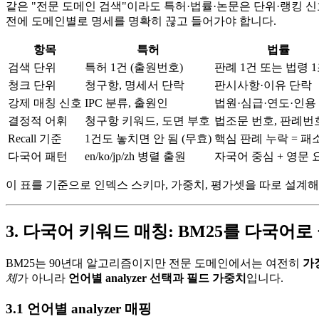
같은 "전문 도메인 검색"이라도 특허·법률·논문은 단위·랭킹 
전에 도메인별로 명세를 명확히 끊고 들어가야 합니다.
항목
특허
법률
검색 단위
특허 1건 (출원번호)
판례 1건 또는 법령 
청크 단위
청구항, 명세서 단락
판시사항·이유 단락
강제 매칭 신호
IPC 분류, 출원인
법원·심급·연도·인용
결정적 어휘
청구항 키워드, 도면 부호
법조문 번호, 판례번
Recall 기준
1건도 놓치면 안 됨 (무효)
핵심 판례 누락 = 패
다국어 패턴
en/ko/jp/zh 병렬 출원
자국어 중심 + 영문 
이 표를 기준으로 인덱스 스키마, 가중치, 평가셋을 따로 설계
3. 다국어 키워드 매칭: BM25를 다국어
BM25는 90년대 알고리즘이지만 전문 도메인에서는 여전히
가
체
가 아니라
언어별 analyzer 선택과 필드 가중치
입니다.
3.1 언어별 analyzer 매핑