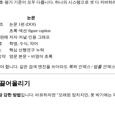
신호·평가 기준이 모두 다릅니다. 하나의 시스템으로 셋 다 커버하
논문
1조
논문 1편 (DOI)
초록·섹션·figure caption
 판례
저자·저널·인용 그래프
호
학명, 수식, 약어
소
핵심 선행연구 누락
요약
영문 본문 + 비영어 초록
해야 합니다. 같은 검색 엔진을 쓰더라도
특허 인덱스 / 법률 인덱스
로 끌어올리기
장 강한 방법
입니다. 비유하자면 "오래된 망치지만, 못 박기에는 