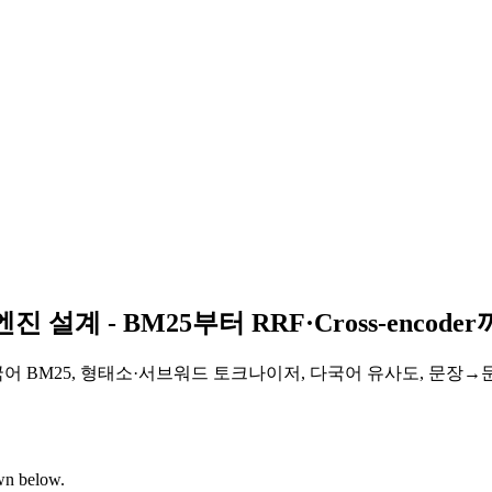
계 - BM25부터 RRF·Cross-encode
, 형태소·서브워드 토크나이저, 다국어 유사도, 문장→문헌 단위 RRF 융합,
own below.