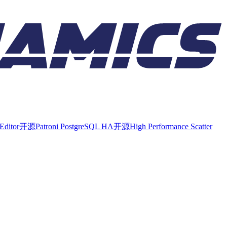
Editor
开源
Patroni PostgreSQL HA
开源
High Performance Scatter