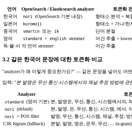
언어
OpenSearch / Elasticsearch analyzer
토큰화 
한국어
(OpenSearch 기본 내장)
형태소 분석 + 
nori
일본어
형태소 + 가나/한
kuromoji
중국어
또는
단어 분절
smartcn
ik
영어
+
stemmer
어간 추출 + lowerc
standard
english
독·불·서
각 언어 stemmer
어간 추출
3.2 같은 한국어 문장에 대한 토큰화 비교
"analyzer가 왜 이렇게 중요한가요?" — 같은 문장을 넣어
입력:
"본 발명은 무선 통신 시스템에서의 채널 추정 방법에 관한
Analyzer
토
(영어 기본)
본, 발명은, 무선, 통신, 시스템에서의, 
standard
(default)
본, 발명, 은, 무선, 통신, 시스템, 에서, 의
nori
+ POS filter
발명, 무선, 통신, 시스템, 채널, 추정, 
nori
CJK bigram (fallback)
본발, 발명, 명은, 은무, 무선, … (n-gram)