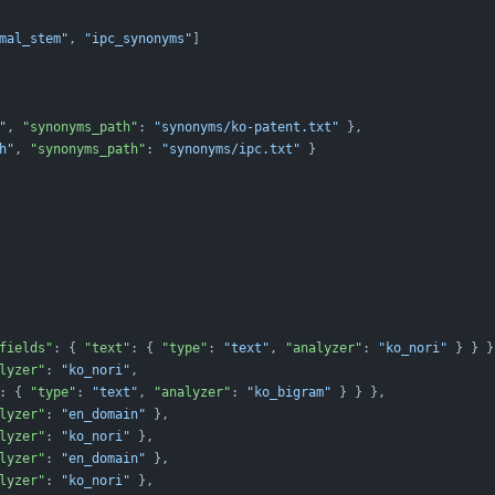
mal_stem"
, 
"ipc_synonyms"
]
"
, 
"synonyms_path"
: 
"synonyms/ko-patent.txt"
 },
h"
, 
"synonyms_path"
: 
"synonyms/ipc.txt"
 }
fields"
: { 
"text"
: { 
"type"
: 
"text"
, 
"analyzer"
: 
"ko_nori"
 } } }
lyzer"
: 
"ko_nori"
,
: { 
"type"
: 
"text"
, 
"analyzer"
: 
"ko_bigram"
 } } },
lyzer"
: 
"en_domain"
 },
lyzer"
: 
"ko_nori"
 },
lyzer"
: 
"en_domain"
 },
lyzer"
: 
"ko_nori"
 },