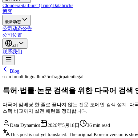
Cloudera
Starburst (Trino)
Databricks
博客
最新动态
公司动态
公告
公司位置
ZH
联系我们
Blog
search
multilingual
bm25
rrf
rag
ir
patent
legal
특허·법률·논문 검색을 위한 다국어 검색 엔진 설
다국어 임베딩 한 줄로 끝나지 않는 전문 도메인 검색 설계. 다국어 BM25
스택 비교까지 실전 패턴을 정리합니다.
Data Dynamics
2026年5月18日
36
min read
This post is not yet translated. The original Korean version is sh