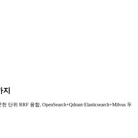
r까지
 OpenSearch+Qdrant·Elasticsearch+Milvus 두