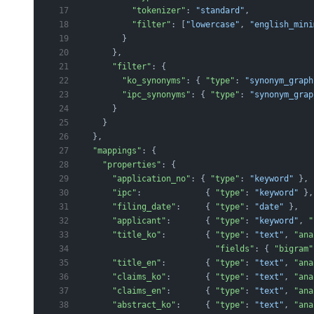
          "tokenizer"
: 
"standard"
,
          "filter"
: [
"lowercase"
, 
"english_mini
        }
      },
      "filter"
: {
        "ko_synonyms"
: { 
"type"
: 
"synonym_graph
        "ipc_synonyms"
: { 
"type"
: 
"synonym_grap
      }
    }
  },
  "mappings"
: {
    "properties"
: {
      "application_no"
: { 
"type"
: 
"keyword"
 },
      "ipc"
:             { 
"type"
: 
"keyword"
 },
      "filing_date"
:     { 
"type"
: 
"date"
 },
      "applicant"
:       { 
"type"
: 
"keyword"
, 
"
      "title_ko"
:        { 
"type"
: 
"text"
, 
"ana
                           "fields"
: { 
"bigram"
      "title_en"
:        { 
"type"
: 
"text"
, 
"ana
      "claims_ko"
:       { 
"type"
: 
"text"
, 
"ana
      "claims_en"
:       { 
"type"
: 
"text"
, 
"ana
      "abstract_ko"
:     { 
"type"
: 
"text"
, 
"ana