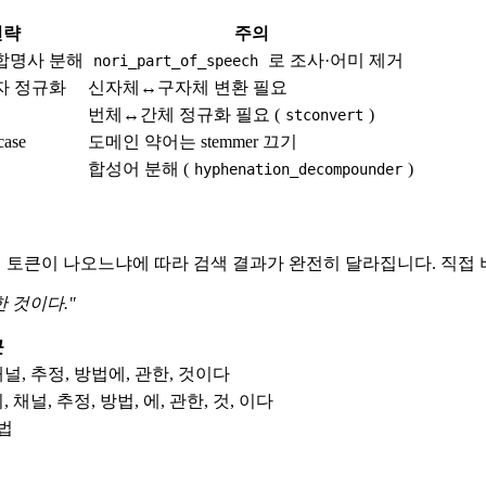
전략
주의
복합명사 분해
로 조사·어미 제거
nori_part_of_speech
자 정규화
신자체↔구자체 변환 필요
번체↔간체 정규화 필요 (
)
stconvert
ase
도메인 약어는 stemmer 끄기
합성어 분해 (
)
hyphenation_decompounder
도 어떤 토큰이 나오느냐에 따라 검색 결과가 완전히 달라집니다. 직
 것이다."
큰
채널, 추정, 방법에, 관한, 것이다
, 채널, 추정, 방법, 에, 관한, 것, 이다
방법