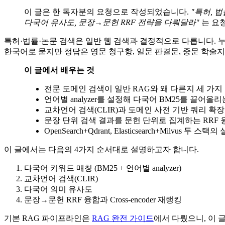
이 글은 한 독자분의 요청으로 작성되었습니다.
"특허, 
다국어 유사도, 문장→문헌 RRF 전략을 다뤄달라"
는 요
특허·법률·논문 검색은 일반 웹 검색과 결정적으로 다릅니다. 누락(
한국어로 묻지만 정답은 영문 청구항, 일문 판결문, 중문 학술
이 글에서 배우는 것
전문 도메인 검색이 일반 RAG와 왜 다른지 세 가지
언어별 analyzer를 설정해 다국어 BM25를 끌어올
교차언어 검색(CLIR)과 도메인 사전 기반 쿼리 확장
문장 단위 검색 결과를 문헌 단위로 집계하는 RRF 
OpenSearch+Qdrant, Elasticsearch+Milvus 두 스
이 글에서는 다음의 4가지 순서대로 설명하고자 합니다.
다국어 키워드 매칭 (BM25 + 언어별 analyzer)
교차언어 검색(CLIR)
다국어 의미 유사도
문장→문헌 RRF 융합과 Cross-encoder 재랭킹
기본 RAG 파이프라인은
RAG 완전 가이드
에서 다뤘으니, 이 