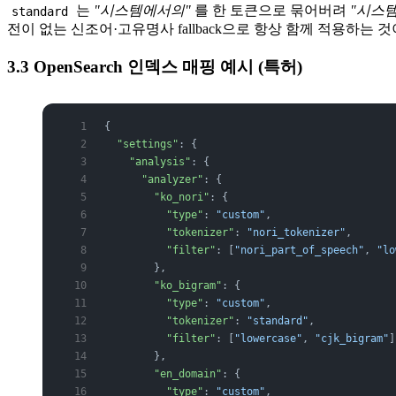
는
"시스템에서의"
를 한 토큰으로 묶어버려
"시스템
standard
전이 없는 신조어·고유명사 fallback으로 항상 함께 적용하는 
3.3 OpenSearch 인덱스 매핑 예시 (특허)
{
  "settings"
: {
    "analysis"
: {
      "analyzer"
: {
        "ko_nori"
: {
          "type"
: 
"custom"
,
          "tokenizer"
: 
"nori_tokenizer"
,
          "filter"
: [
"nori_part_of_speech"
, 
"lo
        },
        "ko_bigram"
: {
          "type"
: 
"custom"
,
          "tokenizer"
: 
"standard"
,
          "filter"
: [
"lowercase"
, 
"cjk_bigram"
]
        },
        "en_domain"
: {
          "type"
: 
"custom"
,