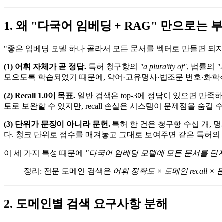
1. 왜 "다국어 임베딩 + RAG" 만으로는
"좋은 임베딩 모델 하나 골라서 모든 문서를 벡터로 만들면 되
(1) 어휘 자체가 곧 정답.
특허 청구항의
"a plurality of"
, 법률의
"
모으도록 학습되었기 때문에, 약어·고유명사·법조문 번호·화학
(2) Recall 1.0이 목표.
일반 검색은 top-3에 정답이 있으면 만족
토로 보완할 수 있지만, recall 손실은 시스템이 문제점을 숨길
(3) 단위가 문장이 아니라 문헌.
특허 한 건은 청구항 수십 개,
다. 청크 단위로 점수를 매겨놓고 그대로 보여주면 같은 특허의
이 세 가지 특성 때문에
"다국어 임베딩 모델에 모든 문서를 던져넣
정리: 전문 도메인 검색은
어휘 정확도 × 도메인 recall ×
2. 도메인별 검색 요구사항 분해