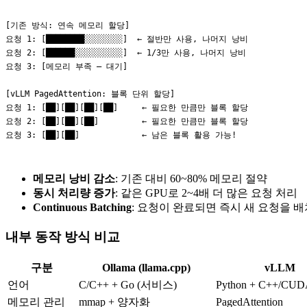
[기존 방식: 연속 메모리 할당]

요청 1: [████████░░░░░░░░]  ← 절반만 사용, 나머지 낭비

요청 2: [██████░░░░░░░░░░]  ← 1/3만 사용, 나머지 낭비

요청 3: [메모리 부족 — 대기]

[vLLM PagedAttention: 블록 단위 할당]

요청 1: [██][██][██][██]     ← 필요한 만큼만 블록 할당

요청 2: [██][██][██]         ← 필요한 만큼만 블록 할당

메모리 낭비 감소
: 기존 대비 60~80% 메모리 절약
동시 처리량 증가
: 같은 GPU로 2~4배 더 많은 요청 처리
Continuous Batching
: 요청이 완료되면 즉시 새 요청을 
내부 동작 방식 비교
구분
Ollama (llama.cpp)
vLLM
언어
C/C++ + Go (서비스)
Python + C++/CU
메모리 관리
mmap + 양자화
PagedAttention