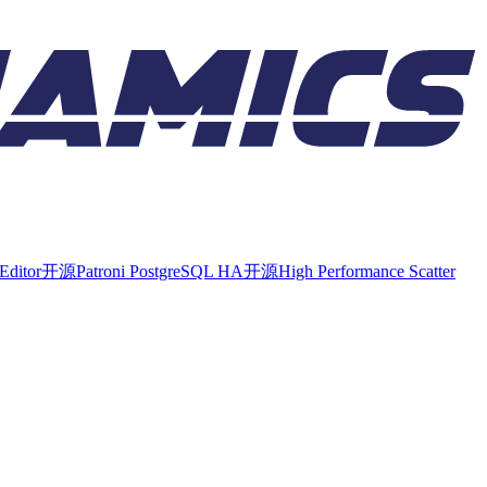
Editor
开源
Patroni PostgreSQL HA
开源
High Performance Scatter