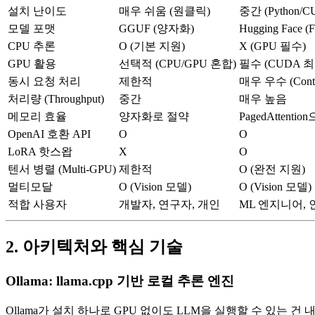
설치 난이도
매우 쉬움 (원클릭)
중간 (Python/
모델 포맷
GGUF (양자화)
Hugging Face (
CPU 추론
O (기본 지원)
X (GPU 필수)
GPU 활용
선택적 (CPU/GPU 혼합)
필수 (CUDA 
동시 요청 처리
제한적
매우 우수 (Contin
처리량 (Throughput)
중간
매우 높음
메모리 효율
양자화로 절약
PagedAttent
OpenAI 호환 API
O
O
LoRA 핫스왑
X
O
텐서 병렬 (Multi-GPU)
제한적
O (완전 지원)
멀티모달
O (Vision 모델)
O (Vision 모델)
적합 사용자
개발자, 연구자, 개인
ML 엔지니어, 
2. 아키텍처와 핵심 기술
Ollama: llama.cpp 기반 로컬 추론 엔진
Ollama가 설치 하나로 GPU 없이도 LLM을 실행할 수 있는 건