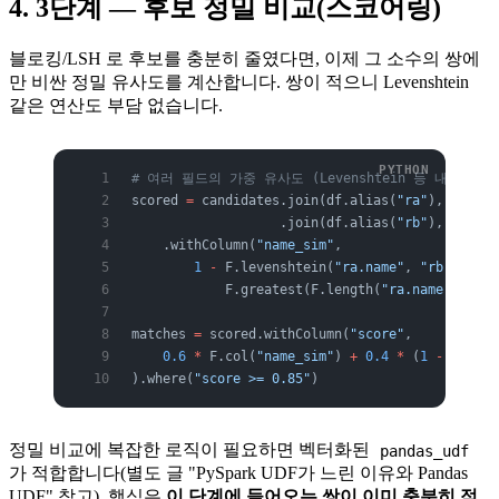
4. 3단계 — 후보 정밀 비교(스코어링)
블로킹/LSH 로 후보를 충분히 줄였다면, 이제 그 소수의 쌍에
만 비싼 정밀 유사도를 계산합니다. 쌍이 적으니 Levenshtein
같은 연산도 부담 없습니다.
# 여러 필드의 가중 유사도 (Levenshtein 등 내장 + 
scored 
=
 candidates.join(df.alias(
"ra"
), F.col(
                   .join(df.alias(
"rb"
), F.col(
    .withColumn(
"name_sim"
,
        1
 -
 F.levenshtein(
"ra.name"
, 
"rb.name"
)
            F.greatest(F.length(
"ra.name"
), F.l
matches 
=
 scored.withColumn(
"score"
,
    0.6
 *
 F.col(
"name_sim"
) 
+
 0.4
 *
 (
1
 -
 F.col(
).where(
"score >= 0.85"
)
정밀 비교에 복잡한 로직이 필요하면 벡터화된
pandas_udf
가 적합합니다(별도 글 "PySpark UDF가 느린 이유와 Pandas
UDF" 참고). 핵심은
이 단계에 들어오는 쌍이 이미 충분히 적