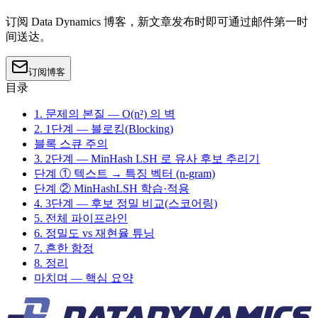
订阅 Data Dynamics 博客，新文章发布时即可通过邮件第一时
间送达。
订阅博客
目录
1. 문제의 본질 — O(n²) 의 벽
2. 1단계 — 블로킹(Blocking)
블록 스큐 주의
3. 2단계 — MinHash LSH 로 유사 후보 추리기
단계 ① 텍스트 → 특징 벡터 (n-gram)
단계 ② MinHashLSH 학습·적용
4. 3단계 — 후보 정밀 비교(스코어링)
5. 전체 파이프라인
6. 정밀도 vs 재현율 튜닝
7. 흔한 함정
8. 정리
마치며 — 핵심 요약