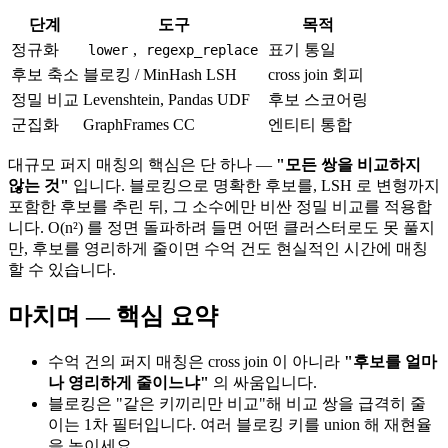
단계
도구
목적
정규화
,
표기 통일
lower
regexp_replace
후보 축소
블로킹 / MinHash LSH
cross join 회피
정밀 비교
Levenshtein, Pandas UDF
후보 스코어링
군집화
GraphFrames CC
엔티티 통합
대규모 퍼지 매칭의 핵심은 단 하나 —
"모든 쌍을 비교하지
않는 것"
입니다. 블로킹으로 명확한 후보를, LSH 로 변형까지
포함한 후보를 추린 뒤, 그 소수에만 비싼 정밀 비교를 적용합
니다. O(n²) 를 정면 돌파하려 들면 어떤 클러스터로도 못 풀지
만, 후보를 영리하게 줄이면 수억 건도 현실적인 시간에 매칭
할 수 있습니다.
마치며 — 핵심 요약
수억 건의 퍼지 매칭은 cross join 이 아니라
"후보를 얼마
나 영리하게 줄이느냐"
의 싸움입니다.
블로킹은 "같은 키끼리만 비교"해 비교 쌍을 급격히 줄
이는 1차 필터입니다. 여러 블로킹 키를 union 해 재현율
을 높이세요.