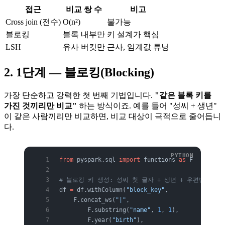
접근
비교 쌍 수
비고
Cross join (전수)
O(n²)
불가능
블로킹
블록 내부만
키 설계가 핵심
LSH
유사 버킷만
근사, 임계값 튜닝
2. 1단계 — 블로킹(Blocking)
가장 단순하고 강력한 첫 번째 기법입니다.
"같은 블록 키를
가진 것끼리만 비교"
하는 방식이죠. 예를 들어 "성씨 + 생년"
이 같은 사람끼리만 비교하면, 비교 대상이 극적으로 줄어듭니
다.
from
 pyspark.sql 
import
 functions 
as
 F
# 블로킹 키 생성: 성씨 첫 글자 + 생년 + 우편번호 앞 
df 
=
 df.withColumn(
"block_key"
,
    F.concat_ws(
"|"
,
        F.substring(
"name"
, 
1
, 
1
),
        F.year(
"birth"
),