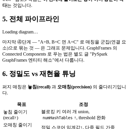
다
는 것입니다.
5. 전체 파이프라인
Loading diagram…
마지막 ④단계 — "A=B, B=C 면 A=C" 로 매칭을 군집(연결 요
소)으로 묶는 것 — 은 그래프 문제입니다. GraphFrames 의
Connected Components 로 푸는 법은 별도 글 "PySpark
GraphFrames 엔티티 해소"에서 다룹니다.
6. 정밀도 vs 재현율 튜닝
퍼지 매칭은
놓침(recall)
과
오매칭(precision)
의 줄다리기입니
다.
목표
조정
블로킹 키 여러 개 union,
놓침 줄이기
(recall↑)
↑, threshold 완화
numHashTables
오매칭 줄이기
정밀 스코어 임계값↑, 다중 필드 가중