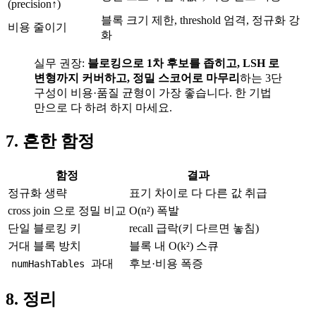
(precision↑)
블록 크기 제한, threshold 엄격, 정규화 강
비용 줄이기
화
실무 권장:
블로킹으로 1차 후보를 좁히고, LSH 로
변형까지 커버하고, 정밀 스코어로 마무리
하는 3단
구성이 비용·품질 균형이 가장 좋습니다. 한 기법
만으로 다 하려 하지 마세요.
7. 흔한 함정
함정
결과
정규화 생략
표기 차이로 다 다른 값 취급
cross join 으로 정밀 비교
O(n²) 폭발
단일 블로킹 키
recall 급락(키 다르면 놓침)
거대 블록 방치
블록 내 O(k²) 스큐
과대
후보·비용 폭증
numHashTables
8. 정리