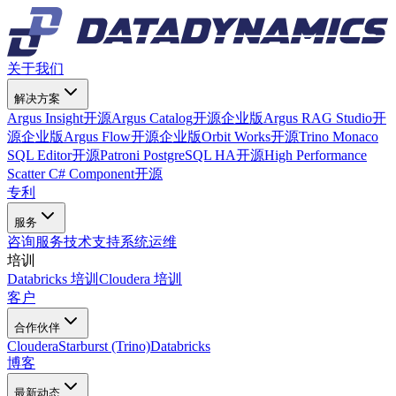
关于我们
解决方案
Argus Insight
开源
Argus Catalog
开源
企业版
Argus RAG Studio
开
源
企业版
Argus Flow
开源
企业版
Orbit Works
开源
Trino Monaco
SQL Editor
开源
Patroni PostgreSQL HA
开源
High Performance
Scatter C# Component
开源
专利
服务
咨询服务
技术支持
系统运维
培训
Databricks 培训
Cloudera 培训
客户
合作伙伴
Cloudera
Starburst (Trino)
Databricks
博客
最新动态