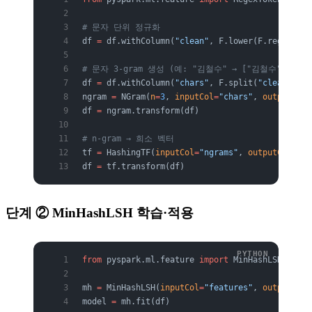
# 문자 단위 정규화
df 
=
 df.withColumn(
"clean"
, F.lower(F.regexp_re
# 문자 3-gram 생성 (예: "김철수" → ["김철수"] 등
df 
=
 df.withColumn(
"chars"
, F.split(
"clean"
, 
""
ngram 
=
 NGram(
n
=
3
, 
inputCol
=
"chars"
, 
outputCol
=
df 
=
 ngram.transform(df)
# n-gram → 희소 벡터
tf 
=
 HashingTF(
inputCol
=
"ngrams"
, 
outputCol
=
"fe
df 
=
 tf.transform(df)
단계 ② MinHashLSH 학습·적용
from
 pyspark.ml.feature 
import
 MinHashLSH
mh 
=
 MinHashLSH(
inputCol
=
"features"
, 
outputCol
=
model 
=
 mh.fit(df)