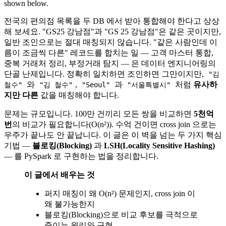
shown below.
전국의 편의점 목록을 두 DB 에서 받아 통합해야 한다고 상상
해 보세요. "GS25 강남점"과 "GS 25 강남점"은 같은 곳이지만,
일반 조인으로는 절대 매칭되지 않습니다. "같은 사람인데 이
름이 조금씩 다른" 레코드를 합치는 일 — 고객 마스터 통합,
중복 거래처 정리, 부정거래 탐지 — 은 데이터 엔지니어링의
단골 난제입니다. 정확히 일치하면 조인하면 그만이지만,
"김
와
,
과
처럼
유사하
철수"
"김 철수"
"Seoul"
"서울특별시"
지만 다른
값을 매칭해야 합니다.
문제는 규모입니다. 100만 건끼리 모든 쌍을 비교하면
5천억
번
의 비교가 필요합니다(O(n²)). 수억 건이면 cross join 으로는
우주가 끝나도 안 끝납니다. 이 글은 이 벽을 넘는 두 가지 핵심
기법 —
블로킹(Blocking)
과
LSH(Locality Sensitive Hashing)
— 를 PySpark 로 구현하는 법을 정리합니다.
이 글에서 배우는 것
퍼지 매칭이 왜 O(n²) 문제인지, cross join 이
왜 불가능한지
블로킹(Blocking)으로 비교 후보를 극적으로
줄이는 원리와 구현