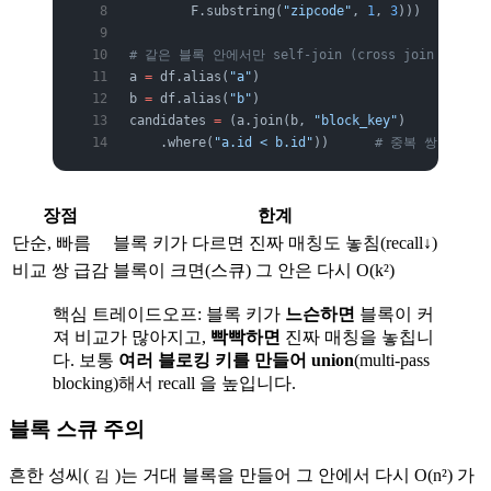
        F.substring(
"zipcode"
, 
1
, 
3
)))
# 같은 블록 안에서만 self-join (cross join 회피)
a 
=
 df.alias(
"a"
)
b 
=
 df.alias(
"b"
)
candidates 
=
 (a.join(b, 
"block_key"
)
    .where(
"a.id < b.id"
))      
# 중복 쌍·자기자
장점
한계
단순, 빠름
블록 키가 다르면 진짜 매칭도 놓침(recall↓)
비교 쌍 급감
블록이 크면(스큐) 그 안은 다시 O(k²)
핵심 트레이드오프: 블록 키가
느슨하면
블록이 커
져 비교가 많아지고,
빡빡하면
진짜 매칭을 놓칩니
다. 보통
여러 블로킹 키를 만들어 union
(multi-pass
blocking)해서 recall 을 높입니다.
블록 스큐 주의
흔한 성씨(
)는 거대 블록을 만들어 그 안에서 다시 O(n²) 가
김