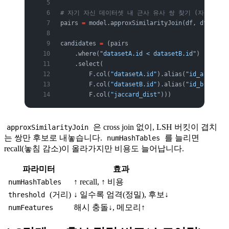
# 자기 자신 데이터셋 내 근사 유사 쌍 찾기 (자카드 거리 
pairs 
=
 model.approxSimilarityJoin(df, df, 
thre
candidates 
=
 (pairs
    .where(
"datasetA.id < datasetB.id"
)   
# 중
    .select(
        F.col(
"datasetA.id"
).alias(
"id_a"
),
        F.col(
"datasetB.id"
).alias(
"id_b"
),
        F.col(
"jaccard_dist"
)))
은 cross join 없이, LSH 버킷이 겹치
approxSimilarityJoin
는 쌍만 후보로 내놓습니다.
를 늘리면
numHashTables
recall(놓침 감소)이 올라가지만 비용도 늘어납니다.
파라미터
효과
↑ recall, ↑ 비용
numHashTables
(거리)
↓ 일수록 엄격(정밀), 후보↓
threshold
해시 충돌↓, 메모리↑
numFeatures