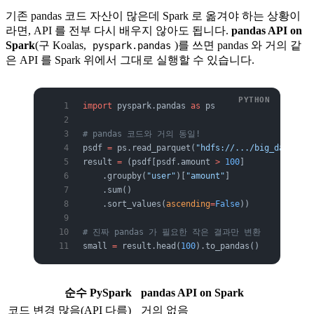
기존 pandas 코드 자산이 많은데 Spark 로 옮겨야 하는 상황이
라면, API 를 전부 다시 배우지 않아도 됩니다.
pandas API on
Spark
(구 Koalas,
)를 쓰면 pandas 와 거의 같
pyspark.pandas
은 API 를 Spark 위에서 그대로 실행할 수 있습니다.
import
 pyspark.pandas 
as
 ps
# pandas 코드와 거의 동일!
psdf 
=
 ps.read_parquet(
"hdfs://.../big_data"
)
result 
=
 (psdf[psdf.amount 
>
 100
]
    .groupby(
"user"
)[
"amount"
]
    .sum()
    .sort_values(
ascending
=
False
))
# 진짜 pandas 가 필요한 작은 결과만 변환
small 
=
 result.head(
100
).to_pandas()
순수 PySpark
pandas API on Spark
코드 변경
많음(API 다름)
거의 없음