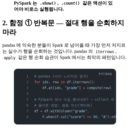
PySpark 는
,
같은 액션이 있
.show()
.count()
어야 비로소 실행됩니다.
2. 함정 ① 반복문 — 절대 행을 순회하지
마라
pandas 에 익숙한 분들이 Spark 로 넘어올 때 가장 먼저 저지르
는 실수가 행을 순회하는 것입니다. pandas 의
,
iterrows
같은 행 순회 습관이 Spark 에서는 최악의 패턴입니다.
apply
# pandas (이미 느리지만 동작)
for
 idx, row 
in
 df.iterrows():
    df.at[idx, 
"grade"
] 
=
 compute(row)
# PySpark 에서 이걸 흉내내면? → collect 로 드라
# 올바른 방법: 컬럼 연산(벡터화)
df 
=
 df.withColumn(
"grade"
,
    F.when(F.col(
"score"
) 
>=
 90
, 
"A"
).otherwise