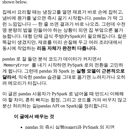
shown below.
집에서 요리할 때는 냉장고를 열면 재료가 바로 손에 잡히고,
냄비에 뭔가를 넣으면 즉시 끓기 시작합니다. pandas 가 딱 그
런 느낌입니다 — 한 줄 쓰면 결과가 바로 나오죠. 그런데 수천
명 분량의 밥을 만들어야 하는 상황이 되면 집 부엌으론 불가
능합니다. 대형 단체 급식 주방(PySpark)이 필요해집니다. 칼은
똑같이 생겼지만, 재료를 미리 손질해 두고 여러 조리대에서
동시에 작업하는
리듬 자체가 완전히 다릅니다.
pandas 로 잘 돌던 분석 코드가 데이터가 커지면서
를 내기 시작하면 PySpark 로의 전환을 고민하
MemoryError
게 됩니다. 그런데 pandas 와 Spark 는
실행 모델이 근본적으로
달라서
, 익숙한 pandas 습관을 그대로 옮기면 느려지거나 오히
려 메모리가 터집니다.
이 글은 pandas 사용자가 PySpark 로 넘어올 때 반드시 이해해
야 할 차이, 흔히 빠지는 함정, 그리고 코드를 거의 바꾸지 않고
분산 처리하는 길(pandas API on Spark)을 정리합니다.
이 글에서 배우는 것
pandas 의 즉시 실행(eager)과 PySpark 의 지연