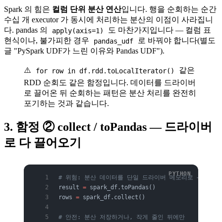
Spark 의 힘은
컬럼 단위 분산 연산
입니다. 행을 순회하는 순간
수십 개 executor 가 동시에 처리하는 분산의 이점이 사라집니
다. pandas 의
도 마찬가지입니다 — 컬럼 표
apply(axis=1)
현식이나, 불가피한 경우
로 바꿔야 합니다(별도
pandas_udf
글 "PySpark UDF가 느린 이유와 Pandas UDF").
⚠️
같은
for row in df.rdd.toLocalIterator()
RDD 순회도 같은 함정입니다. 데이터를 드라이버
로 끌어온 뒤 순회하는 패턴은 분산 처리를 완전히
포기하는 것과 같습니다.
3. 함정 ② collect / toPandas — 드라이버
로 다 끌어오기
# 위험: 분산 데이터를 단일 드라이버 메모리로 → 큰 데이
result 
=
 spark_df.toPandas()
rows 
=
 spark_df.collect()
# 안전: 분산 저장하거나, 작게 줄인 뒤에만