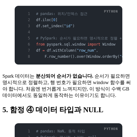
# pandas: 위치/인덱스 접근
df.iloc[
0
]
df.set_index(
"id"
)
# PySpark: 순서가 필요하면 명시적으로 정렬 + window
from
 pyspark.sql.window 
import
 Window
df 
=
 df.withColumn(
"row_num"
,
    F.row_number().over(Window.orderBy(
"created
Spark 데이터는
분산되어 순서가 없습니다.
순서가 필요하면
명시적으로 정렬하고, 행 번호가 필요하면 window 함수를 써
야 합니다. 처음엔 번거롭게 느껴지지만, 이 방식이 수백 GB
데이터에서도 동일하게 동작하는 이유이기도 합니다.
5. 함정 ④ 데이터 타입과 NULL
# pandas: NaN, 동적 타입