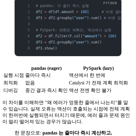
# pandas: 각 줄이 즉시 실행
df2 
=
 df[df.amount 
>
 100
]      
# 바로 필터링됨
df3 
=
 df2.groupby(
"user"
).sum() 
# 바로 집계됨
# PySpark: 변환은 계획만, 액션에서 실행
df2 
=
 df.filter(F.col(
"amount"
) 
>
 100
)    
# 아
df3 
=
 df2.groupBy(
"user"
).sum()            
# 
df3.show()                                  
# 
pandas (eager)
PySpark (lazy)
실행 시점
줄마다 즉시
액션에서 한 번에
최적화
없음
Catalyst 가 전체 계획 최적화
디버깅
중간 결과 즉시 확인
액션 전엔 확인 불가
이 차이를 이해하면 "왜 에러가 엉뚱한 줄에서 나는지"를 알
수 있습니다. 실제 오류는 액션이 호출되는 시점에 전체 계획
이 한꺼번에 실행되면서 터지기 때문에, 에러 줄과 문제 원인
이 멀리 떨어져 있는 경우가 많습니다.
한 문장으로:
pandas 는 줄마다 즉시 계산하고,