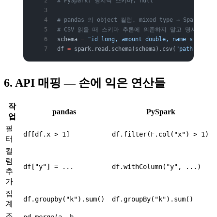
# PySpark: 명시적 스키마, null
# pandas 의 object 컬럼, mixed type → Spark 
# CSV 읽을 때 스키마 추론에 의존하지 말고 명시
schema 
=
 "id long, amount double, name string"
df 
=
 spark.read.schema(schema).csv(
"path"
, 
head
6. API 매핑 — 손에 익은 연산들
작
pandas
PySpark
업
필
df[df.x > 1]
df.filter(F.col("x") > 1)
터
컬
럼
df["y"] = ...
df.withColumn("y", ...)
추
가
집
df.groupby("k").sum()
df.groupBy("k").sum()
계
조
pd.merge(a, b,