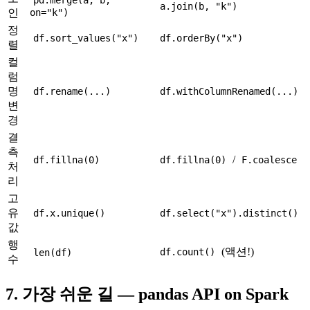
a.join(b, "k")
인
on="k")
정
df.sort_values("x")
df.orderBy("x")
렬
컬
럼
명
df.rename(...)
df.withColumnRenamed(...)
변
경
결
측
/
df.fillna(0)
df.fillna(0)
F.coalesce
처
리
고
유
df.x.unique()
df.select("x").distinct()
값
행
(액션!)
df.count()
len(df)
수
7. 가장 쉬운 길 — pandas API on Spark