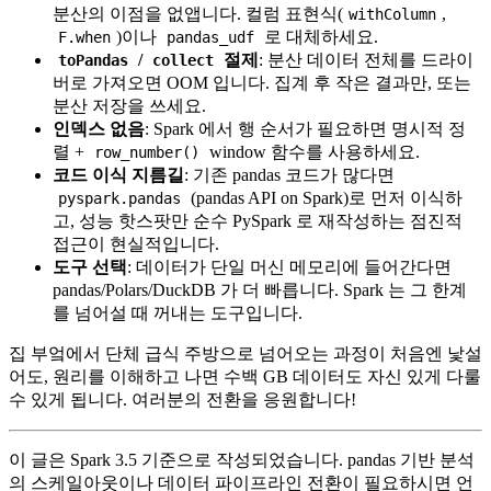
분산의 이점을 없앱니다. 컬럼 표현식(
,
withColumn
)이나
로 대체하세요.
F.when
pandas_udf
/
절제
: 분산 데이터 전체를 드라이
toPandas
collect
버로 가져오면 OOM 입니다. 집계 후 작은 결과만, 또는
분산 저장을 쓰세요.
인덱스 없음
: Spark 에서 행 순서가 필요하면 명시적 정
렬 +
window 함수를 사용하세요.
row_number()
코드 이식 지름길
: 기존 pandas 코드가 많다면
(pandas API on Spark)로 먼저 이식하
pyspark.pandas
고, 성능 핫스팟만 순수 PySpark 로 재작성하는 점진적
접근이 현실적입니다.
도구 선택
: 데이터가 단일 머신 메모리에 들어간다면
pandas/Polars/DuckDB 가 더 빠릅니다. Spark 는 그 한계
를 넘어설 때 꺼내는 도구입니다.
집 부엌에서 단체 급식 주방으로 넘어오는 과정이 처음엔 낯설
어도, 원리를 이해하고 나면 수백 GB 데이터도 자신 있게 다룰
수 있게 됩니다. 여러분의 전환을 응원합니다!
이 글은 Spark 3.5 기준으로 작성되었습니다. pandas 기반 분석
의 스케일아웃이나 데이터 파이프라인 전환이 필요하시면 언