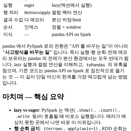
실행
eager
lazy(액션에서 실행)
행 처리
iterrows/apply
컬럼 벡터 연산
결과 수집
다 메모리
분산 저장/limit
순서
인덱스
정렬 + window
이식
—
pandas API on Spark
pandas 에서 PySpark 로의 전환은 "API 를 바꾸는 일"이 아니라
"사고방식을 바꾸는 일"
입니다. 즉시 실행·행 순회·전체 메모
리 보유라는 pandas 의 전제가 분산 환경에서는 모두 반대가 됩
니다. lazy 실행과 컬럼 연산을 이해하고,
의 유혹을
toPandas
참으며, 기존 코드는 pandas API on Spark 로 점진적으로 옮기
는 것 — 이 길이 단일 머신의 한계를 가장 매끄럽게 넘는 방법
입니다.
마치며 — 핵심 요약
lazy vs eager
: PySpark 는 액션(
,
,
.show()
.count()
등)이 호출될 때 비로소 실행됩니다. 에러가 예
.write
상치 못한 곳에서 나면 바로 이 이유입니다.
행 순회 금지
:
,
, RDD 순회는
iterrows
apply(axis=1)