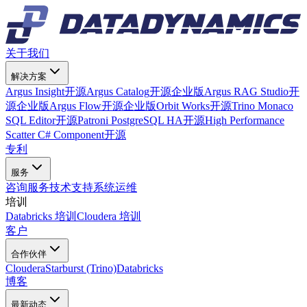
关于我们
解决方案
Argus Insight
开源
Argus Catalog
开源
企业版
Argus RAG Studio
开
源
企业版
Argus Flow
开源
企业版
Orbit Works
开源
Trino Monaco
SQL Editor
开源
Patroni PostgreSQL HA
开源
High Performance
Scatter C# Component
开源
专利
服务
咨询服务
技术支持
系统运维
培训
Databricks 培训
Cloudera 培训
客户
合作伙伴
Cloudera
Starburst (Trino)
Databricks
博客
最新动态