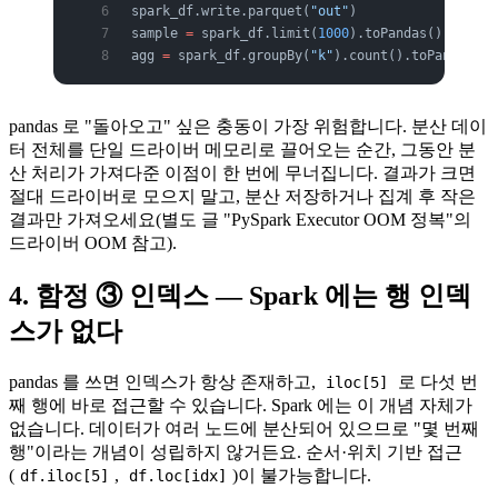
spark_df.write.parquet(
"out"
)              
# 
sample 
=
 spark_df.limit(
1000
).toPandas()   
# 
agg 
=
 spark_df.groupBy(
"k"
).count().toPandas() 
pandas 로 "돌아오고" 싶은 충동이 가장 위험합니다. 분산 데이
터 전체를 단일 드라이버 메모리로 끌어오는 순간, 그동안 분
산 처리가 가져다준 이점이 한 번에 무너집니다. 결과가 크면
절대 드라이버로 모으지 말고, 분산 저장하거나 집계 후 작은
결과만 가져오세요(별도 글 "PySpark Executor OOM 정복"의
드라이버 OOM 참고).
4. 함정 ③ 인덱스 — Spark 에는 행 인덱
스가 없다
pandas 를 쓰면 인덱스가 항상 존재하고,
로 다섯 번
iloc[5]
째 행에 바로 접근할 수 있습니다. Spark 에는 이 개념 자체가
없습니다. 데이터가 여러 노드에 분산되어 있으므로 "몇 번째
행"이라는 개념이 성립하지 않거든요. 순서·위치 기반 접근
(
,
)이 불가능합니다.
df.iloc[5]
df.loc[idx]