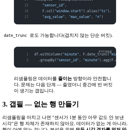
    "sensor_id"
,
    F.col(
"window.start"
).alias(
"ts"
),
    "avg_value"
, 
"max_value"
, 
"n"
)
로도 가능합니다(겹치지 않는 단순 버킷).
date_trunc
df.withColumn(
"minute"
, F.date_trunc(
"minute"
, 
  .groupBy(
"sensor_id"
, 
"minute"
).agg(F.avg(
"va
리샘플링은 데이터를
줄이는
방향이라 안전합니
다. 문제는 다음 단계 — 줄였더니 중간에 빈 버킷
이 생기는 갭입니다.
3. 갭필 — 없는 행 만들기
리샘플링을 마치고 나면 "센서가 1분 동안 아무 값도 안 보낸
시각"은 행 자체가 존재하지 않아요. 데이터가 없는 게 아니라,
행이 아예 없는 겁니다. 분석을 위해
모든 시각 격자를 먼저 만