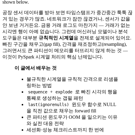
shown below.
공장 센서 데이터를 받아 보면 타임스탬프가 중간중간 툭툭 끊
겨 있는 경우가 많죠. 네트워크가 잠깐 끊겼거나, 센서가 값을
안 보낸 거거든요. 금융 거래 로그도 마찬가지 — 거래가 없는
시각엔 행이 아예 없습니다. 그런데 머신러닝 모델이나 분석
도구들은 대부분
규칙적인 시계열
을 전제로 설계되어 있어요.
빠진 구간을 채우고(gap fill), 간격을 재조정하고(resampling),
그러면서도 큰 파티션이 메모리를 터뜨리지 않게 하는 것 —
이것이 PySpark 시계열 처리의 핵심 난제입니다.
이 글에서 배우는 것
불규칙한 시계열을 규칙적 간격으로 리샘플
링하는 방법
+
로 빠진 시각의 행을
sequence
explode
통째로 생성하는 갭필 패턴
윈도우 함수로 NULL
last(ignorenulls)
을 직전 값으로 채우는 forward fill
큰 파티션 윈도우가 OOM 을 일으키는 이유
와 실전 대응 전략
세션화·성능 체크리스트까지 한 번에