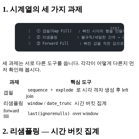
1. 시계열의 세 가지 과제
① 갭필(Gap Fill)   : 빠진 시각의 행을 만들어 채우
② 리샘플링         : 불규칙/세밀한 간격 → 규칙적 간
③ Forward Fill     : 빠진 값을 직전 값으로 채우기 
세 과제는 서로 다른 도구를 씁니다. 각각이 어떻게 다른지 먼
저 확인해 봅시다.
과제
핵심 도구
+
로 시각 격자 생성 후 left
sequence
explode
갭필
join
리샘플링
/
시간 버킷 집계
window
date_trunc
forward
over window
last(ignorenulls)
fill
2. 리샘플링 — 시간 버킷 집계