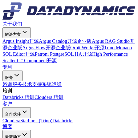
关于我们
解决方案
Argus Insight
开源
Argus Catalog
开源
企业版
Argus RAG Studio
开
源
企业版
Argus Flow
开源
企业版
Orbit Works
开源
Trino Monaco
SQL Editor
开源
Patroni PostgreSQL HA
开源
High Performance
Scatter C# Component
开源
专利
服务
咨询服务
技术支持
系统运维
培训
Databricks 培训
Cloudera 培训
客户
合作伙伴
Cloudera
Starburst (Trino)
Databricks
博客
最新动态