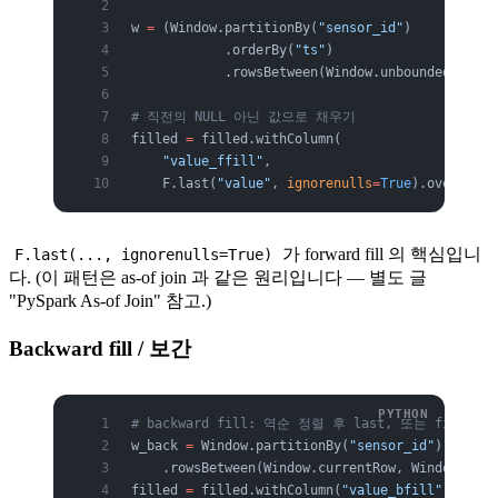
w 
=
 (Window.partitionBy(
"sensor_id"
)
            .orderBy(
"ts"
)
            .rowsBetween(Window.unboundedPreced
# 직전의 NULL 아닌 값으로 채우기
filled 
=
 filled.withColumn(
    "value_ffill"
,
    F.last(
"value"
, 
ignorenulls
=
True
).over(w))
가 forward fill 의 핵심입니
F.last(..., ignorenulls=True)
다. (이 패턴은 as-of join 과 같은 원리입니다 — 별도 글
"PySpark As-of Join" 참고.)
Backward fill / 보간
# backward fill: 역순 정렬 후 last, 또는 first(ig
w_back 
=
 Window.partitionBy(
"sensor_id"
).orderB
    .rowsBetween(Window.currentRow, Window.unbo
filled 
=
 filled.withColumn(
"value_bfill"
, F.fir