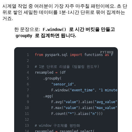
시계열 작업 중 여러분이 가장 자주 마주칠 패턴이에요. 초 단
위로 쌓인 세밀한 데이터를 1분·1시간 단위로 묶어 집계하는
거죠.
한 문장으로:
로 시간 버킷을 만들고
F.window()
로 집계하면 됩니다.
groupBy
from
 pyspark.sql 
import
 functions 
as
 F
# 1분 단위로 리샘플 (텀블링 윈도우)
resampled 
=
 (df
    .groupBy(
        "sensor_id"
,
        F.window(
"event_time"
, 
"1 minute"
))
    .agg(
        F.avg(
"value"
).alias(
"avg_value"
),
        F.max(
"value"
).alias(
"max_value"
),
        F.count(
"*"
).alias(
"n"
)))
# window 구조체를 평탄화
resampled 
=
 resampled.select(