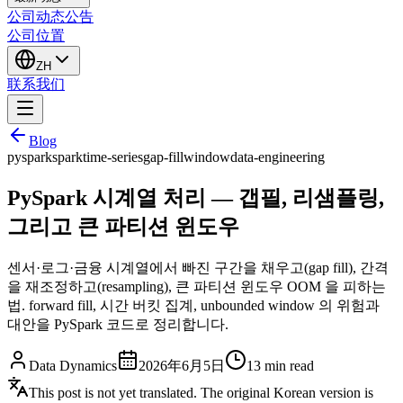
公司动态
公告
公司位置
ZH
联系我们
Blog
pyspark
spark
time-series
gap-fill
window
data-engineering
PySpark 시계열 처리 — 갭필, 리샘플링,
그리고 큰 파티션 윈도우
센서·로그·금융 시계열에서 빠진 구간을 채우고(gap fill), 간격
을 재조정하고(resampling), 큰 파티션 윈도우 OOM 을 피하는
법. forward fill, 시간 버킷 집계, unbounded window 의 위험과
대안을 PySpark 코드로 정리합니다.
Data Dynamics
2026年6月5日
13
min read
This post is not yet translated. The original Korean version is