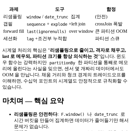
과제
도구
함정
리샘플링
/
집계
(안전)
window
date_trunc
갭필
+
+left join
crossJoin 폭발
sequence
explode
forward fill
over window
큰 파티션 OOM
last(ignorenulls)
세션화
+조건부 누적합
파티션 스큐
lag
시계열 처리의 핵심은 "
리샘플링으로 줄이고, 격자로 채우고,
last 로 메우되, 파티션 크기를 항상 의식하는 것
"입니다. 윈도
우 함수는 강력하지만
한 파티션을 통째로 메모
partitionBy
리에 올린다는 사실을 잊으면, 센서 몇 개짜리 데이터에서도
OOM 을 만납니다. 채움 거리와 청크 경계의 트레이드오프를
이해하면, 수십억 포인트의 시계열도 안정적으로 규칙화할 수
있습니다.
마치며 — 핵심 요약
리샘플링은 안전하다
:
나
로
F.window()
date_trunc
시간 버킷을 만들어 집계하면 데이터가 줄어들기만 해서
문제가 없습니다.