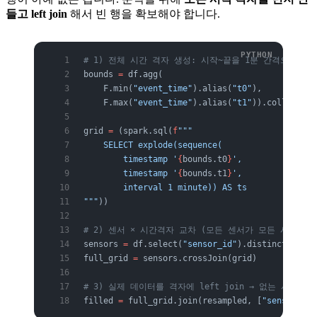
들고 left join
해서 빈 행을 확보해야 합니다.
# 1) 전체 시간 격자 생성: 시작~끝을 1분 간격으로
bounds 
=
 df.agg(
    F.min(
"event_time"
).alias(
"t0"
),
    F.max(
"event_time"
).alias(
"t1"
)).collect()[
grid 
=
 (spark.sql(
f
"""
    SELECT explode(sequence(
        timestamp '
{
bounds.t0
}
',
        timestamp '
{
bounds.t1
}
',
        interval 1 minute)) AS ts
"""
))
# 2) 센서 × 시간격자 교차 (모든 센서가 모든 시각을 
sensors 
=
 df.select(
"sensor_id"
).distinct()
full_grid 
=
 sensors.crossJoin(grid)        
# 센
# 3) 실제 데이터를 격자에 left join → 없는 시각은 N
filled 
=
 full_grid.join(resampled, [
"sensor_id"