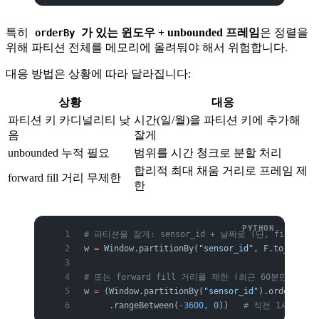
특히
가 있는 윈도우 + unbounded 프레임
은 정렬을
orderBy
위해 파티션 전체를 메모리에 올려둬야 해서 위험합니다.
대응 방법은 상황에 따라 달라집니다:
상황
대응
파티션 키 카디널리티 낮
시간(일/월)을 파티션 키에 추가해
음
잘게
unbounded 누적 필요
범위를 시간 청크로 분할 처리
합리적 최대 채움 거리로 프레임 제
forward fill 거리 무제한
한
# 파티션을 잘게: sensor_id + 날짜로 (단, fill 
w 
=
 Window.partitionBy(
"sensor_id"
, F.to_date(
"
# 또는 forward fill 거리를 제한 (최근 60분만 채움)
w 
=
 (Window.partitionBy(
"sensor_id"
).orderBy(F.
     .rangeBetween(
-
3600
, 
0
))   
# 직전 1시간 이