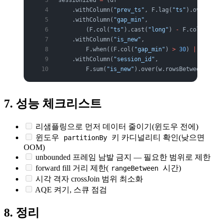
    .withColumn(
"prev_ts"
, F.lag(
"ts"
).over(w))
    .withColumn(
"gap_min"
,
        (F.col(
"ts"
).cast(
"long"
) 
-
 F.col(
"prev
    .withColumn(
"is_new"
,
        F.when((F.col(
"gap_min"
) 
>
 30
) 
|
 F.col(
    .withColumn(
"session_id"
,
        F.sum(
"is_new"
).over(w.rowsBetween(Wind
7. 성능 체크리스트
리샘플링으로 먼저 데이터 줄이기(윈도우 전에)
윈도우
키 카디널리티 확인(낮으면
partitionBy
OOM)
unbounded 프레임 남발 금지 — 필요한 범위로 제한
forward fill 거리 제한(
시간)
rangeBetween
시각 격자 crossJoin 범위 최소화
AQE 켜기, 스큐 점검
8. 정리