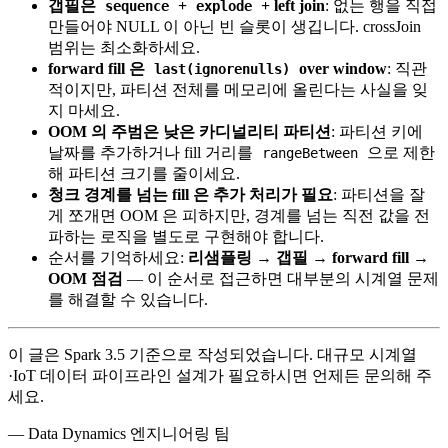
갭필은
+
+ left join
: 없는 행을 직접
sequence
explode
만들어야 NULL 이 아닌 빈 슬롯이 생깁니다. crossJoin
범위는 최소화하세요.
forward fill 은
over window
: 직관
last(ignorenulls)
적이지만, 파티션 전체를 메모리에 올린다는 사실을 잊
지 마세요.
OOM 의 주범은 낮은 카디널리티 파티션
: 파티션 키에
날짜를 추가하거나 fill 거리를
으로 제한
rangeBetween
해 파티션 크기를 줄이세요.
청크 경계를 넘는 fill 은 추가 처리가 필요
: 파티션을 잘
게 쪼개면 OOM 은 피하지만, 경계를 넘는 직전 값을 전
파하는 로직을 별도로 구현해야 합니다.
순서를 기억하세요:
리샘플링 → 갭필 → forward fill →
OOM 점검
— 이 순서로 접근하면 대부분의 시계열 문제
를 해결할 수 있습니다.
이 글은 Spark 3.5 기준으로 작성되었습니다. 대규모 시계열
·IoT 데이터 파이프라인 설계가 필요하시면 언제든 문의해 주
세요.
— Data Dynamics 엔지니어링 팀