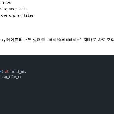
timize
pire_snapshots
move_orphan_files
eberg 테이블의 내부 상태를
형태로 바로 조회
"테이블$메타테이블"
4
) 
AS
 total_gb,
 avg_file_mb