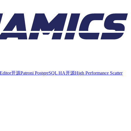
Editor
开源
Patroni PostgreSQL HA
开源
High Performance Scatter