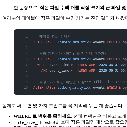
한 문장으로:
작은 파일 수백 개를 적정 크기의 큰 파일 몇 
여러분의 테이블에 작은 파일이 수만 개라는 진단 결과가 나
-- 테이블 전체 컴팩션
ALTER
 TABLE
 iceberg
.
analytics
.events 
EXECUTE
 op
-- 특정 파티션만 (권장: 최근 적재 구간만)
ALTER
 TABLE
 iceberg
.
analytics
.events 
EXECUTE
 op
  WHERE
 event_time 
>=
 TIMESTAMP
 '2026-06-01 00:
    AND
 event_time 
<
  TIMESTAMP
 '2026-06-05 00:
-- 특정 크기 미만 파일만 대상으로 (file_size_thresh
ALTER
 TABLE
 iceberg
.
analytics
.events 
EXECUTE
 op
실제로 써 보면 몇 가지 포인트를 꼭 기억해 두는 게 좋습니다.
WHERE 로 범위를 좁히세요.
전체 컴팩션은 비싸고 오래
보다 작은 파일만 대상으로 잡으면
file_size_threshold