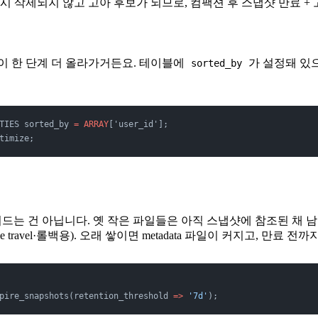
시 삭제되지 않고 고아 후보가 되므로, 컴팩션 후 스냅샷 만료 +
이 한 단계 더 올라가거든요. 테이블에
가 설정돼 있으면
sorted_by
TIES sorted_by 
=
 ARRAY
['user_id'];
timize;
줄어드는 건 아닙니다. 옛 작은 파일들은 아직 스냅샷에 참조된 채 
e travel·롤백용). 오래 쌓이면 metadata 파일이 커지고, 만
pire_snapshots(retention_threshold 
=>
 '7d'
);