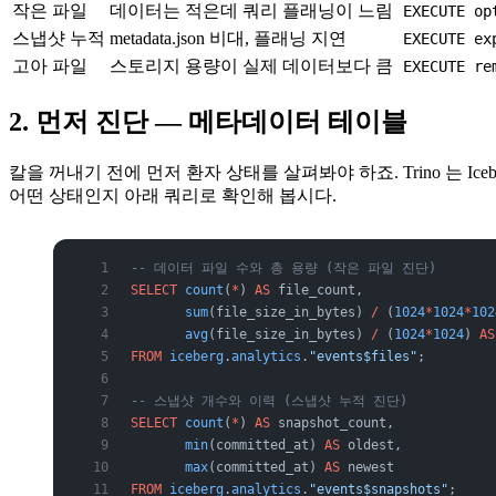
작은 파일
데이터는 적은데 쿼리 플래닝이 느림
EXECUTE op
스냅샷 누적
metadata.json 비대, 플래닝 지연
EXECUTE ex
고아 파일
스토리지 용량이 실제 데이터보다 큼
EXECUTE re
2. 먼저 진단 — 메타데이터 테이블
칼을 꺼내기 전에 먼저 환자 상태를 살펴봐야 하죠. Trino 는 Ic
어떤 상태인지 아래 쿼리로 확인해 봅시다.
-- 데이터 파일 수와 총 용량 (작은 파일 진단)
SELECT
 count
(
*
) 
AS
 file_count,
       sum
(file_size_in_bytes) 
/
 (
1024
*
1024
*
102
       avg
(file_size_in_bytes) 
/
 (
1024
*
1024
) 
AS
FROM
 iceberg
.
analytics
.
"events$files"
;
-- 스냅샷 개수와 이력 (스냅샷 누적 진단)
SELECT
 count
(
*
) 
AS
 snapshot_count,
       min
(committed_at) 
AS
 oldest,
       max
(committed_at) 
AS
 newest
FROM
 iceberg
.
analytics
.
"events$snapshots"
;