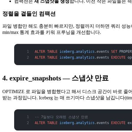
컴팩션은
새 스냅샷을 생성
합니다. 이전 작은 파일들은 즉
정렬을 곁들인 컴팩션
파일 병합만 해도 충분히 빠르지만, 정렬까지 더하면 쿼리 성능
min/max 통계 효과를 키워 프루닝을 개선합니다.
ALTER
 TABLE
 iceberg
.
analytics
.events 
SET
 PROPER
ALTER
 TABLE
 iceberg
.
analytics
.events 
EXECUTE
 op
4. expire_snapshots — 스냅샷 만료
OPTIMIZE 로 파일을 병합했다고 해서 디스크 공간이 바로 
받는 과정입니다. Iceberg 는 매 쓰기마다 스냅샷을 남깁니다(tim
-- 7일보다 오래된 스냅샷 만료
ALTER
 TABLE
 iceberg
.
analytics
.events 
EXECUTE
 ex