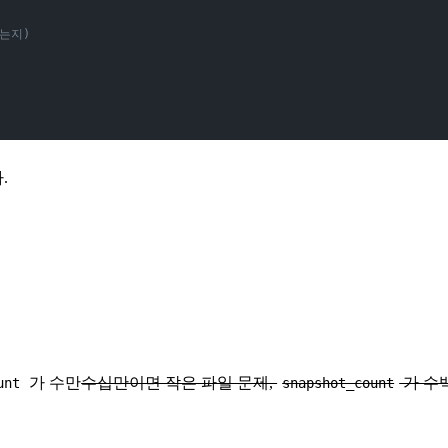
는지)
.
가 수만
수십만이면 작은 파일 문제,
가 수
unt
snapshot_count