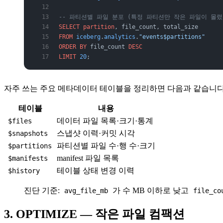
-- 파티션별 파일 분포 (특정 파티션만 작은 파일이 몰렸
SELECT
 partition
, file_count, total_size
FROM
 iceberg
.
analytics
.
"events$partitions"
ORDER BY
 file_count 
DESC
LIMIT
 20
;
자주 쓰는 주요 메타데이터 테이블을 정리하면 다음과 같습니다
테이블
내용
데이터 파일 목록·크기·통계
$files
스냅샷 이력·커밋 시각
$snapshots
파티션별 파일 수·행 수·크기
$partitions
manifest 파일 목록
$manifests
테이블 상태 변경 이력
$history
진단 기준:
가 수 MB 이하로 낮고
avg_file_mb
file_co
3. OPTIMIZE — 작은 파일 컴팩션