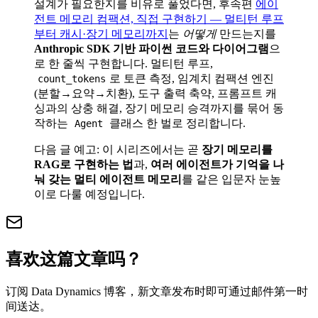
설계가 필요한지를 비유로 풀었다면, 후속편
에이
전트 메모리 컴팩션, 직접 구현하기 — 멀티턴 루프
부터 캐시·장기 메모리까지
는
어떻게
만드는지를
Anthropic SDK 기반 파이썬 코드와 다이어그램
으
로 한 줄씩 구현합니다. 멀티턴 루프,
로 토큰 측정, 임계치 컴팩션 엔진
count_tokens
(분할→요약→치환), 도구 출력 축약, 프롬프트 캐
싱과의 상충 해결, 장기 메모리 승격까지를 묶어 동
작하는
클래스 한 벌로 정리합니다.
Agent
다음 글 예고: 이 시리즈에서는 곧
장기 메모리를
RAG로 구현하는 법
과,
여러 에이전트가 기억을 나
눠 갖는 멀티 에이전트 메모리
를 같은 입문자 눈높
이로 다룰 예정입니다.
喜欢这篇文章吗？
订阅 Data Dynamics 博客，新文章发布时即可通过邮件第一时
间送达。