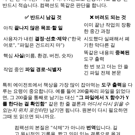
반드시 적습니다. 컴팩션도 똑같은 판단을 합니다.
✅ 반드시 남길 것
❌ 버려도 되는 것
이미 끝난 작업의 장황
아직
끝나지 않은 목표·할 일
한 중간 과정
사용자가 내린
결정·선호·제약
("한국
시도했다 실패해서 폐
어로", "파일은 건드리지 마")
기한 막다른 길
똑같은 내용의
중복된
핵심
사실
(이름, 환경, 버전, 숫자)
도구 출력
한 번 보고 더는 안 쓸
작업 중인
파일 경로·식별자
긴 파일 전체 본문
특히 에이전트에서 책상을 가장 많이 잡아먹는
도구 출력
을 다
루는 요령이 중요합니다. 예를 들어 200줄짜리 파일을 읽었다
면, 그 200줄을 통째로 남기는 대신
"그 파일에서 X 함수가 Y
를 한다는 걸 확인함"
같은 한 줄 결론과
어디서 다시 읽을 수
있는지 위치 포인터
만 남기면 됩니다. 원본이 다시 필요하면
그때 또 읽으면 되니까요.
컴팩션의 본질은 "삭제"가 아니라
번역
입니다. 길
고 원시적인 기록을, 짧고 의미 있는 결론으로 옮겨