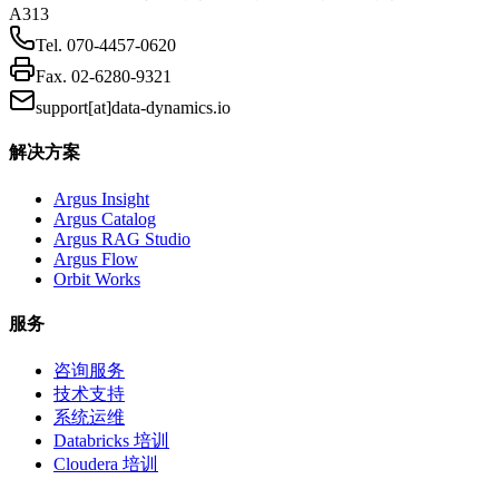
A313
Tel.
070-4457-0620
Fax.
02-6280-9321
support[at]data-dynamics.io
解决方案
Argus Insight
Argus Catalog
Argus RAG Studio
Argus Flow
Orbit Works
服务
咨询服务
技术支持
系统运维
Databricks 培训
Cloudera 培训