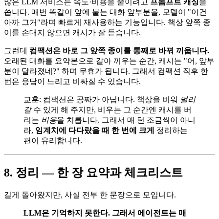
많은 LLM 서비스는 속도·비용을 줄이려고
프롬프트 캐싱
을
씁니다. 매번 똑같이 앞에 붙는 대화 앞부분을, 모델이 "이건
아까 그거"라며 빠르게 재사용하는 기능입니다. 책상 앞쪽 종
이를 손대지 않으면 캐시가 잘 듣습니다.
그런데
컴팩션은 바로 그 앞쪽 종이를 통째로 바꿔 끼웁니다.
오래된 대화를 요약본으로 갈아 끼우는 순간, 캐시는 "어, 앞부
분이 달라졌네?" 하며 무효가 됩니다. 그래서 컴팩션 직후 한
번은 응답이 느리고 비싸질 수 있습니다.
교훈: 컴팩션은 공짜가 아닙니다. 책상을 비워
멀리
갈
수 있게 해 주지만, 비우는 그 순간엔 캐시를 버
리는
비용
을 치릅니다. 그래서 매 턴 조금씩이 아니
라,
임계치에 다다랐을 때 한 번에 크게
정리하는
편이 유리합니다.
8. 정리 — 한 장 요약과 체크리스트
길게 돌아왔지만, 사실 전부 한 문장으로 모입니다.
LLM은 기억하지 못한다. 그래서 에이전트는 매