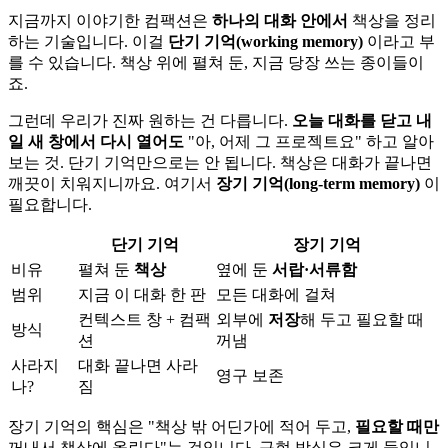
지금까지 이야기한 컴팩션은
하나의 대화 안에서
책상을 정리
하는 기술입니다. 이걸
단기 기억(working memory)
이라고 부
를 수 있습니다. 책상 위에 펼쳐 둔, 지금 당장 쓰는 종이들이
죠.
그런데 우리가 진짜 원하는 건 다릅니다.
오늘 대화를 닫고 내
일 새 창에서 다시 열어도
"아, 어제 그 프로젝트요" 하고 알아
보는 것. 단기 기억만으로는 안 됩니다. 책상은 대화가 끝나면
깨끗이 치워지니까요. 여기서
장기 기억(long-term memory)
이
필요합니다.
단기 기억
장기 기억
비유
펼쳐 둔
책상
옆에 둔
서랍·서류함
범위
지금 이 대화 한 판
모든 대화에 걸쳐
컨텍스트 창 + 컴팩
외부에
저장
해 두고 필요할 때
방식
션
꺼냄
사라지
대화 끝나면 사라
영구 보존
나?
짐
장기 기억의 핵심은 "책상 밖 어딘가에 적어 두고,
필요할 때만
꺼내서 책상에 올린다"는 것입니다. 구현 방식은 크게 둘입니