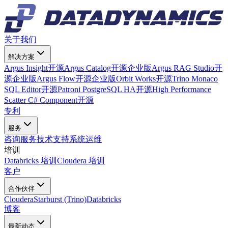
关于我们
解决方案
Argus Insight
开源
Argus Catalog
开源
企业版
Argus RAG Studio
开
源
企业版
Argus Flow
开源
企业版
Orbit Works
开源
Trino Monaco
SQL Editor
开源
Patroni PostgreSQL HA
开源
High Performance
Scatter C# Component
开源
专利
服务
咨询服务
技术支持
系统运维
培训
Databricks 培训
Cloudera 培训
客户
合作伙伴
Cloudera
Starburst (Trino)
Databricks
博客
最新动态