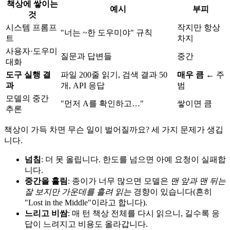
책상에 쌓이는
예시
부피
것
시스템 프롬프
작지만 항상
"너는 ~한 도우미야" 규칙
트
차지
사용자·도우미
질문과 답변들
중간
대화
도구 실행 결
파일 200줄 읽기, 검색 결과 50
매우 큼
← 주
과
개, API 응답
범
모델의 중간
"먼저 A를 확인하고…"
쌓이면 큼
추론
책상이 가득 차면 무슨 일이 벌어질까요? 세 가지 문제가 생깁
니다.
넘침
: 더 못 올립니다. 한도를 넘으면 아예 요청이 실패합
니다.
중간을 흘림
: 종이가 너무 많으면 모델은
맨 앞과 맨 뒤는
잘 보지만 가운데를 흘려 읽는
경향이 있습니다(흔히
"Lost in the Middle"이라고 합니다).
느리고 비쌈
: 매 턴 책상 전체를 다시 읽으니, 길수록 응
답이 느려지고 비용도 올라갑니다.