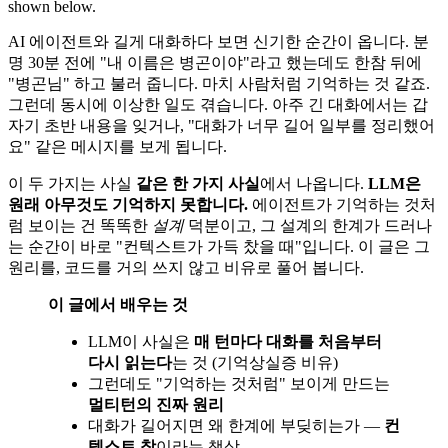
shown below.
AI 에이전트와 길게 대화하다 보면 신기한 순간이 옵니다. 분
명 30분 전에 "내 이름은 병곤이야"라고 했는데도 한참 뒤에
"병곤님" 하고 불러 줍니다. 마치 사람처럼 기억하는 것 같죠.
그런데 동시에 이상한 일도 겪습니다. 아주 긴 대화에서는 갑
자기 초반 내용을 잊거나, "대화가 너무 길어 일부를 정리했어
요" 같은 메시지를 보게 됩니다.
이 두 가지는 사실
같은 한 가지 사실
에서 나옵니다.
LLM은
원래 아무것도 기억하지 못합니다.
에이전트가 기억하는 것처
럼 보이는 건 똑똑한
설계
덕분이고, 그 설계의 한계가 드러나
는 순간이 바로 "컨텍스트가 가득 찼을 때"입니다. 이 글은 그
원리를, 코드를 거의 쓰지 않고 비유로 풀어 봅니다.
이 글에서 배우는 것
LLM이 사실은
매 턴마다 대화를 처음부터
다시 읽는다
는 것 (기억상실증 비유)
그런데도 "기억하는 것처럼" 보이게 만드는
멀티턴의 진짜 원리
대화가 길어지면 왜 한계에 부딪히는가 —
컨
텍스트 창
이라는 책상