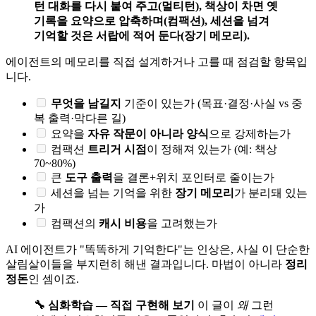
턴 대화를 다시 붙여 주고(멀티턴), 책상이 차면 옛
기록을 요약으로 압축하며(컴팩션), 세션을 넘겨
기억할 것은 서랍에 적어 둔다(장기 메모리).
에이전트의 메모리를 직접 설계하거나 고를 때 점검할 항목입
니다.
무엇을 남길지
기준이 있는가 (목표·결정·사실 vs 중
복 출력·막다른 길)
요약을
자유 작문이 아니라 양식
으로 강제하는가
컴팩션
트리거 시점
이 정해져 있는가 (예: 책상
70~80%)
큰
도구 출력
을 결론+위치 포인터로 줄이는가
세션을 넘는 기억을 위한
장기 메모리
가 분리돼 있는
가
컴팩션의
캐시 비용
을 고려했는가
AI 에이전트가 "똑똑하게 기억한다"는 인상은, 사실 이 단순한
살림살이들을 부지런히 해낸 결과입니다. 마법이 아니라
정리
정돈
인 셈이죠.
🔧 심화학습 — 직접 구현해 보기
이 글이
왜
그런