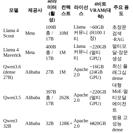
파라
4비트
미터
컨텍
라이선
주요 용
모델
제공사
VRAM(대
(활
스트
스
도
략)
성)
Llama
109B
~60GB
초장문
Llama 4
커뮤니
(H100 1
총 /
Meta
10M
검색
Scout
장)
17B
티
·RAG
Llama
멀티모
400B
~220GB
Llama 4
커뮤니
Meta
총 /
1M
(멀티
달·장문
Maverick
티
17B
GPU)
생성
최신 플
Qwen3.6
~16GB
Apache
(dense
Alibaba
27B
1M
(24GB
래그십
2.0
27B)
GPU)
dense
대형
MoE·멀
397B
~220GB
Apache
Qwen3.5
Alibaba
총 /
262K
(멀티
티모달
2.0
17B
GPU)
에이전
트
범용 고
Qwen3
Apache
Alibaba
32B
128K+
18
20GB
성능
32B
2.0
dense