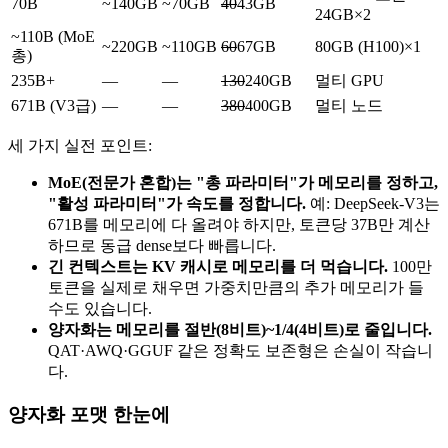
70B
~140GB
~70GB
40
43GB
24GB×2
~110B (MoE
~220GB
~110GB
60
67GB
80GB (H100)×1
총)
235B+
—
—
130
240GB
멀티 GPU
671B (V3급)
—
—
380
400GB
멀티 노드
세 가지 실전 포인트:
MoE(전문가 혼합)는 "총 파라미터"가 메모리를 정하고,
"활성 파라미터"가 속도를 정합니다.
예: DeepSeek-V3는
671B를 메모리에 다 올려야 하지만, 토큰당 37B만 계산
하므로 동급 dense보다 빠릅니다.
긴 컨텍스트는 KV 캐시로 메모리를 더 먹습니다.
100만
토큰을 실제로 채우면 가중치만큼의 추가 메모리가 들
수도 있습니다.
양자화는 메모리를 절반(8비트)~1/4(4비트)로 줄입니다.
QAT·AWQ·GGUF 같은 정확도 보존형은 손실이 작습니
다.
양자화 포맷 한눈에