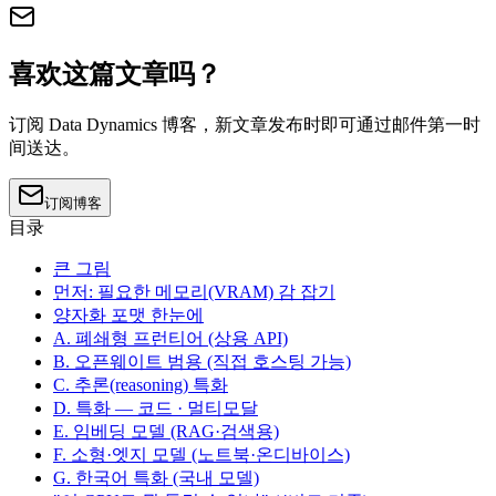
喜欢这篇文章吗？
订阅 Data Dynamics 博客，新文章发布时即可通过邮件第一时
间送达。
订阅博客
目录
큰 그림
먼저: 필요한 메모리(VRAM) 감 잡기
양자화 포맷 한눈에
A. 폐쇄형 프런티어 (상용 API)
B. 오픈웨이트 범용 (직접 호스팅 가능)
C. 추론(reasoning) 특화
D. 특화 — 코드 · 멀티모달
E. 임베딩 모델 (RAG·검색용)
F. 소형·엣지 모델 (노트북·온디바이스)
G. 한국어 특화 (국내 모델)