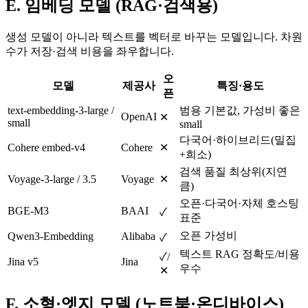
E. 임베딩 모델 (RAG·검색용)
생성 모델이 아니라 텍스트를 벡터로 바꾸는 모델입니다. 차원
수가 저장·검색 비용을 좌우합니다.
오
모델
제공사
특징·용도
픈
text-embedding-3-large /
범용 기본값, 가성비 좋은
OpenAI
✕
small
small
다국어·하이브리드(밀집
Cohere embed-v4
Cohere
✕
+희소)
검색 품질 최상위(지연
Voyage-3-large / 3.5
Voyage
✕
큼)
오픈·다국어·자체 호스팅
BGE-M3
BAAI
✓
표준
오픈 가성비
Qwen3-Embedding
Alibaba
✓
텍스트 RAG 정확도/비용
✓/
Jina v5
Jina
우수
✕
F. 소형·엣지 모델 (노트북·온디바이스)