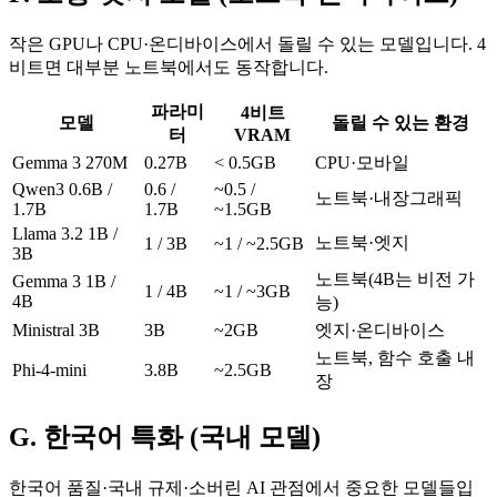
작은 GPU나 CPU·온디바이스에서 돌릴 수 있는 모델입니다. 4
비트면 대부분 노트북에서도 동작합니다.
파라미
4비트
모델
돌릴 수 있는 환경
터
VRAM
Gemma 3 270M
0.27B
< 0.5GB
CPU·모바일
Qwen3 0.6B /
0.6 /
~0.5 /
노트북·내장그래픽
1.7B
1.7B
~1.5GB
Llama 3.2 1B /
노트북·엣지
1 / 3B
~1 / ~2.5GB
3B
노트북(4B는 비전 가
Gemma 3 1B /
1 / 4B
~1 / ~3GB
4B
능)
Ministral 3B
3B
~2GB
엣지·온디바이스
노트북, 함수 호출 내
Phi-4-mini
3.8B
~2.5GB
장
G. 한국어 특화 (국내 모델)
한국어 품질·국내 규제·소버린 AI 관점에서 중요한 모델들입