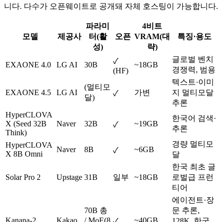
니다. 다수가 오픈웨이트로 공개돼 자체 호스팅이 가능합니다.
파라미
4비트
모델
제공사
터(활
오픈
VRAM(대
특징·용도
성)
략)
글로벌 벤치
✓
EXAONE 4.0
LG AI
30B
~18GB
경쟁력, 범용
(HF)
텍스트·이미
(멀티모
EXAONE 4.5
LG AI
가변
지 멀티모달
✓
달)
추론
HyperCLOVA
한국어 검색·
X (Seed 32B
Naver
32B
~19GB
✓
추론
Think)
경량 멀티모
HyperCLOVA
Naver
8B
~6GB
✓
X 8B Omni
달
한국 최초 글
Solar Pro 2
Upstage
31B
일부
~18GB
로벌급 프런
티어
에이전트·장
70B 총
문 추론,
Kanana-2
Kakao
/ MoE(8
~40GB
128K, 한국
✓