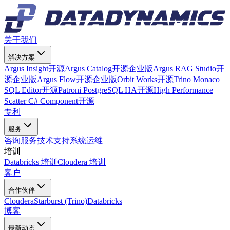
关于我们
解决方案
Argus Insight
开源
Argus Catalog
开源
企业版
Argus RAG Studio
开
源
企业版
Argus Flow
开源
企业版
Orbit Works
开源
Trino Monaco
SQL Editor
开源
Patroni PostgreSQL HA
开源
High Performance
Scatter C# Component
开源
专利
服务
咨询服务
技术支持
系统运维
培训
Databricks 培训
Cloudera 培训
客户
合作伙伴
Cloudera
Starburst (Trino)
Databricks
博客
最新动态