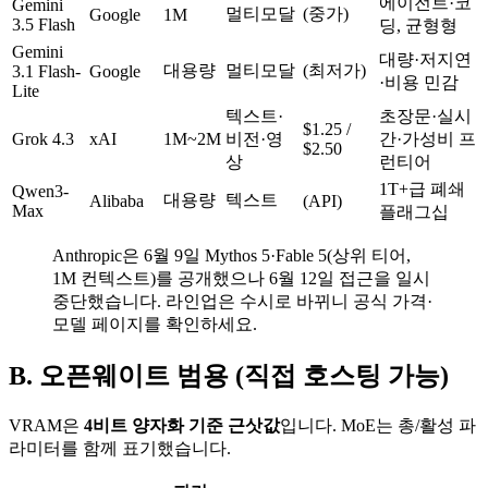
에이전트·코
Gemini
멀티모달
(중가)
Google
1M
3.5 Flash
딩, 균형형
Gemini
대량·저지연
대용량
멀티모달
(최저가)
3.1 Flash-
Google
·비용 민감
Lite
텍스트·
초장문·실시
$1.25 /
Grok 4.3
xAI
1M~2M
비전·영
간·가성비 프
$2.50
상
런티어
1T+급 폐쇄
Qwen3-
대용량
텍스트
Alibaba
(API)
Max
플래그십
Anthropic은 6월 9일 Mythos 5·Fable 5(상위 티어,
1M 컨텍스트)를 공개했으나 6월 12일 접근을 일시
중단했습니다. 라인업은 수시로 바뀌니 공식 가격·
모델 페이지를 확인하세요.
B. 오픈웨이트 범용 (직접 호스팅 가능)
VRAM은
4비트 양자화 기준 근삿값
입니다. MoE는 총/활성 파
라미터를 함께 표기했습니다.