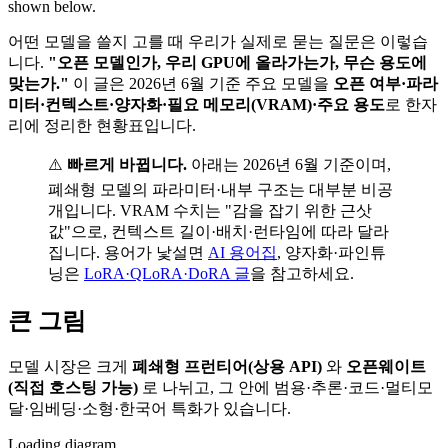
shown below.
어떤 모델을 쓸지 고를 때 우리가 실제로 묻는 질문은 이렇습
니다.
"오픈 모델인가, 우리 GPU에 올라가는가, 무슨 용도에
맞는가."
이 글은 2026년 6월 기준 주요 모델을
오픈 여부·파라
미터·컨텍스트·양자화·필요 메모리(VRAM)·주요 용도
로 한자
리에 정리한 현황표입니다.
⚠️
빠르게 바뀝니다.
아래는 2026년 6월 기준이며,
폐쇄형 모델의 파라미터·내부 구조는 대부분 비공
개입니다. VRAM 수치는 "감을 잡기 위한 근삿
값"으로, 컨텍스트 길이·배치·런타임에 따라 달라
집니다. 용어가 낯설면
AI 용어집
, 양자화·파인튜
닝은
LoRA·QLoRA·DoRA 글
을 참고하세요.
큰 그림
모델 시장은 크게
폐쇄형 프런티어(상용 API)
와
오픈웨이트
(직접 호스팅 가능)
로 나뉘고, 그 안에 범용·추론·코드·멀티모
달·임베딩·소형·한국어 특화가 있습니다.
Loading diagram…