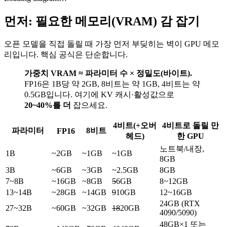
먼저: 필요한 메모리(VRAM) 감 잡기
오픈 모델을 직접 돌릴 때 가장 먼저 부딪히는 벽이 GPU 메모
리입니다. 핵심 공식은 단순합니다.
가중치 VRAM ≈ 파라미터 수 × 정밀도(바이트).
FP16은 1B당 약 2GB, 8비트는 약 1GB, 4비트는 약
0.5GB입니다. 여기에 KV 캐시·활성값으로
20~40%를 더
잡으세요.
4비트(+오버
4비트로 돌릴 만
파라미터
8비트
FP16
헤드)
한 GPU
노트북/내장,
1B
~2GB
~1GB
~1GB
8GB
3B
~6GB
~3GB
~2.5GB
8GB
7~8B
~16GB
~8GB
5
6GB
8~12GB
13~14B
~28GB
~14GB
9
10GB
12~16GB
24GB (RTX
27~32B
~60GB
~32GB
18
20GB
4090/5090)
48GB×1 또는