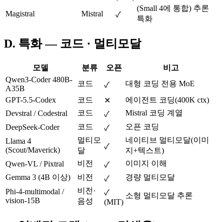
(Small 4에 통합) 추론
Magistral
Mistral
✓
특화
D. 특화 — 코드 · 멀티모달
모델
분류
오픈
비고
Qwen3-Coder 480B-
코드
대형 코딩 전용 MoE
✓
A35B
GPT-5.5-Codex
코드
에이전트 코딩(400K ctx)
✕
코드
Mistral 코딩 계열
Devstral / Codestral
✓
코드
오픈 코딩
DeepSeek-Coder
✓
멀티모
네이티브 멀티모달(이미
Llama 4
✓
(Scout/Maverick)
달
지+텍스트)
비전
이미지 이해
Qwen-VL / Pixtral
✓
Gemma 3 (4B 이상)
비전
경량 멀티모달
✓
비전·
Phi-4-multimodal /
✓
소형 멀티모달 추론
vision-15B
음성
(MIT)