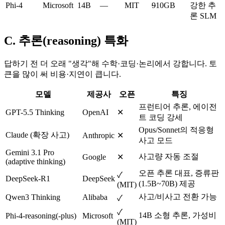
Phi-4
Microsoft
14B
—
MIT
9
10GB
강한 추
론 SLM
C. 추론(reasoning) 특화
답하기 전 더 오래 "생각"해 수학·코딩·논리에서 강합니다. 토
큰을 많이 써 비용·지연이 큽니다.
모델
제공사
오픈
특징
프런티어 추론, 에이전
GPT-5.5 Thinking
OpenAI
✕
트 코딩 강세
Opus/Sonnet의 적응형
Claude (확장 사고)
Anthropic
✕
사고 모드
Gemini 3.1 Pro
사고량 자동 조절
Google
✕
(adaptive thinking)
오픈 추론 대표, 증류판
✓
DeepSeek-R1
DeepSeek
(1.5B~70B) 제공
(MIT)
사고/비사고 전환 가능
Qwen3 Thinking
Alibaba
✓
✓
14B 소형 추론, 가성비
Phi-4-reasoning(-plus)
Microsoft
(MIT)