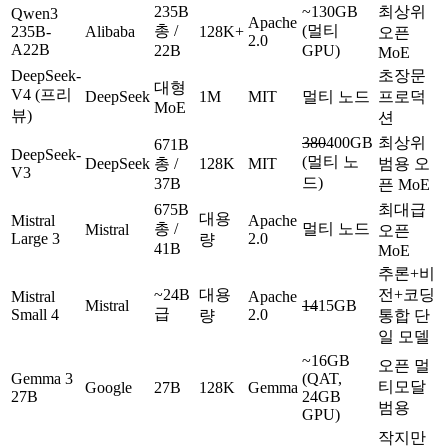
235B
~130GB
최상위
Qwen3
Apache
총 /
(멀티
235B-
Alibaba
128K+
오픈
2.0
A22B
22B
GPU)
MoE
DeepSeek-
초장문
대형
V4 (프리
DeepSeek
1M
MIT
멀티 노드
프로덕
MoE
뷰)
션
380
400GB
최상위
671B
DeepSeek-
(멀티 노
DeepSeek
총 /
128K
MIT
범용 오
V3
드)
37B
픈 MoE
675B
최대급
대용
Mistral
Apache
총 /
멀티 노드
Mistral
오픈
Large 3
2.0
량
41B
MoE
추론+비
~24B
대용
전+코딩
Mistral
Apache
Mistral
14
15GB
급
Small 4
2.0
량
통합 단
일 모델
~16GB
오픈 멀
Gemma 3
(QAT,
티모달
Google
27B
128K
Gemma
27B
24GB
범용
GPU)
작지만