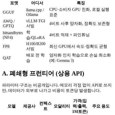
포맷
어디서
특징
CPU·소비자 GPU 친화, 로컬 실행
llama.cpp /
GGUF
Ollama
표준
vLLM·TGI
AWQ /
4비트 사후 양자화, 정확도 보존형
GPTQ
서빙
학
bitsandbytes
4비트 적재 + 파인튜닝
(NF4)
습/QLoRA
H100/B200
FP8
최신 GPU에서 속도·정확도 균형
서빙
배포 전 학
양자화 인지 학습으로 손실 최소화
QAT
습
(예: Gemma 3)
A. 폐쇄형 프런티어 (상용 API)
파라미터·구조는 비공개입니다. 메모리 걱정 없이 API로 쓰지
만, 데이터가 외부로 나가고 비용이 토큰당 발생합니다.
가격(입
컨텍스
모델
제공사
모달리티
력/출력,
주요 용도
트
1M토큰)