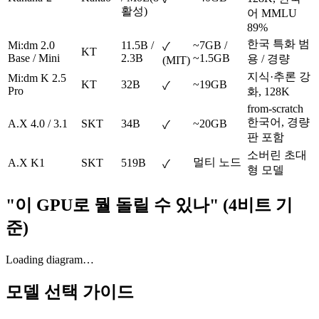
활성)
어 MMLU
89%
한국 특화 범
Mi:dm 2.0
11.5B /
~7GB /
✓
KT
Base / Mini
2.3B
~1.5GB
용 / 경량
(MIT)
지식·추론 강
Mi:dm K 2.5
KT
32B
~19GB
✓
Pro
화, 128K
from-scratch
한국어, 경량
A.X 4.0 / 3.1
SKT
34B
~20GB
✓
판 포함
소버린 초대
멀티 노드
A.X K1
SKT
519B
✓
형 모델
"이 GPU로 뭘 돌릴 수 있나" (4비트 기
준)
Loading diagram…
모델 선택 가이드