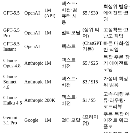
텍스트·
최상위 범용·
비전·컴
1M
에이전트·코
GPT-5.5
OpenAI
$5 / $30
(API)
퓨터 사
딩
용
(상위 티
고정확도·고
GPT-5.5
멀티모달
OpenAI
1M
Pro
어)
난도 작업
(ChatGPT
빠른 대화·일
GPT-5.5
텍스트
OpenAI
—
기본)
Instant
반 작업
복잡 추론·장
텍스트·
Claude
Anthropic
1M
$5 / $25
기 에이전트
Opus 4.8
비전
코딩
Claude
텍스트·
가성비 최상
Sonnet
Anthropic
1M
$3 / $15
비전
위 범용
4.6
고속·대량 분
텍스트·
Claude
Anthropic
200K
$1 / $5
류·라우팅·
Haiku 4.5
비전
코드리뷰
추론·복잡 에
(프리미
Gemini
Google
1M
멀티모달
이전트 워크
3.1 Pro
엄)
플로