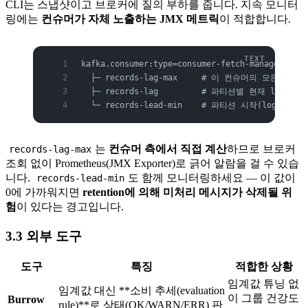
CLI는 스냅샷이고 브로커에 질의 부하를 줍니다. 지속 모니터
링에는
컨슈머가 자체 노출하는 JMX 메트릭
이 적합합니다.
kafka.consumer:type=consumer-fetch-manager-metr
  ├─ records-lag-max     # 이 컨슈머의 모든 파
  ├─ records-lag         # 파티션별 현재 lag (p
  └─ records-lead-min    # 파티션 시작(log-s
는
컨슈머 측에서 직접 계산
하므로 브로커
records-lag-max
조회 없이 Prometheus(JMX Exporter)로 긁어 알람을 걸 수 있습
니다.
도 함께 모니터링하세요 — 이 값이
records-lead-min
0에 가까워지면
retention에 의해 미처리 메시지가 삭제될 위
험
이 있다는 경고입니다.
3.3 외부 도구
도구
특징
적합한 상황
임계값 튜닝 없
임계값 대신 **소비 추세(evaluation
이 그룹 건강도
Burrow
rule)**로 상태(OK/WARN/ERR) 판