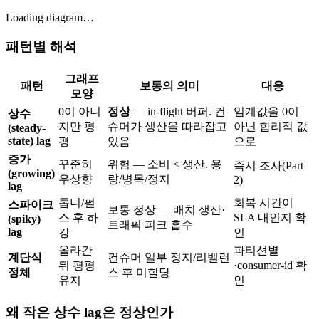
Loading diagram…
패턴별 해석
그래프
패턴
보통의 의미
대응
모양
0이 아니
정상
— in-flight 버퍼. 컨
임계값을 0이
상수
지만 평
슈머가 생산을 따라잡고
아닌 합리적 값
(steady-
state) lag
평
있음
으로
증가
꾸준히
위험 — 소비 < 생산. 용
즉시 조사(Part
(growing)
우상향
량/병목/정지
2)
lag
톱니/펄
회복 시간이
스파이크
보통 정상 — 배치 생산·
스 후 하
SLA 내인지 확
(spiky)
트래픽 피크 흡수
lag
강
인
올라간
파티션별
계단식
컨슈머 일부 정지/리밸런
뒤 평평
·consumer-id 확
정체
스 후 미할당
유지
인
왜 작은 상수 lag은 정상인가