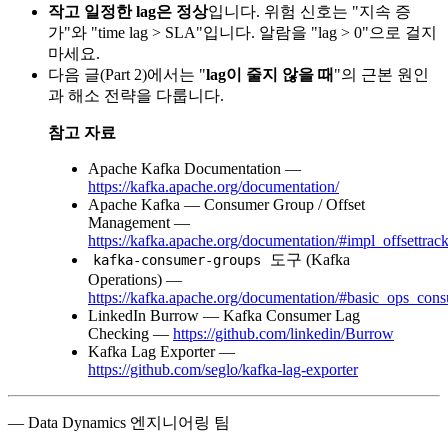
작고 일정한 lag은 정상
입니다. 위험 신호는 "지속 증
가"와 "time lag > SLA"입니다. 알람을 "lag > 0"으로 걸지
마세요.
다음 글(Part 2)에서는 "
lag이 줄지 않을 때
"의 근본 원인
과 해소 전략을 다룹니다.
참고 자료
Apache Kafka Documentation —
https://kafka.apache.org/documentation/
Apache Kafka — Consumer Group / Offset
Management —
https://kafka.apache.org/documentation/#impl_offsettrac
도구 (Kafka
kafka-consumer-groups
Operations) —
https://kafka.apache.org/documentation/#basic_ops_co
LinkedIn Burrow — Kafka Consumer Lag
Checking —
https://github.com/linkedin/Burrow
Kafka Lag Exporter —
https://github.com/seglo/kafka-lag-exporter
— Data Dynamics 엔지니어링 팀