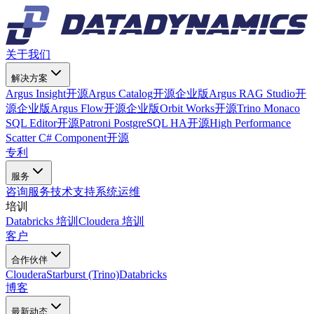
关于我们
解决方案
Argus Insight
开源
Argus Catalog
开源
企业版
Argus RAG Studio
开
源
企业版
Argus Flow
开源
企业版
Orbit Works
开源
Trino Monaco
SQL Editor
开源
Patroni PostgreSQL HA
开源
High Performance
Scatter C# Component
开源
专利
服务
咨询服务
技术支持
系统运维
培训
Databricks 培训
Cloudera 培训
客户
合作伙伴
Cloudera
Starburst (Trino)
Databricks
博客
最新动态