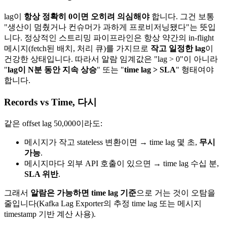
lag이
항상 정확히 0이면 오히려 의심해야
합니다. 그건 보통
"생산이 멈췄거나 컨슈머가 과하게 프로비저닝됐다"는 뜻입
니다. 정상적인 스트리밍 파이프라인은 항상 약간의 in-flight
메시지(fetch된 배치, 처리 큐)를 가지므로
작고 일정한 lag
이
건강한 상태입니다. 따라서 알람 임계값은 "lag > 0"이 아니라
"
lag이 N분 동안 지속 상승
" 또는 "
time lag > SLA
" 형태여야
합니다.
Records vs Time, 다시
같은 offset lag 50,000이라도:
메시지가 작고 stateless 변환이면 → time lag 몇 초,
무시
가능
.
메시지마다 외부 API 호출이 있으면 → time lag 수십 분,
SLA 위반
.
그래서
알람은 가능하면 time lag 기준
으로 거는 것이 오탐을
줄입니다(Kafka Lag Exporter의 추정 time lag 또는 메시지
timestamp 기반 계산 사용).