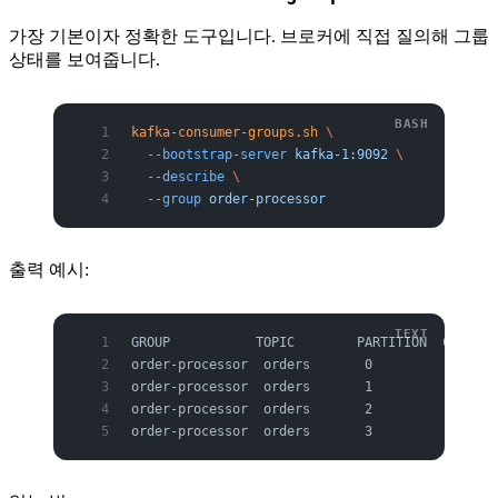
가장 기본이자 정확한 도구입니다. 브로커에 직접 질의해 그룹
상태를 보여줍니다.
kafka-consumer-groups.sh
 \
  --bootstrap-server
 kafka-1:9092
 \
  --describe
 \
  --group
 order-processor
출력 예시:
GROUP           TOPIC        PARTITION  CURRENT
order-processor  orders       0          104821
order-processor  orders       1          982134
order-processor  orders       2          112000
order-processor  orders       3          550120