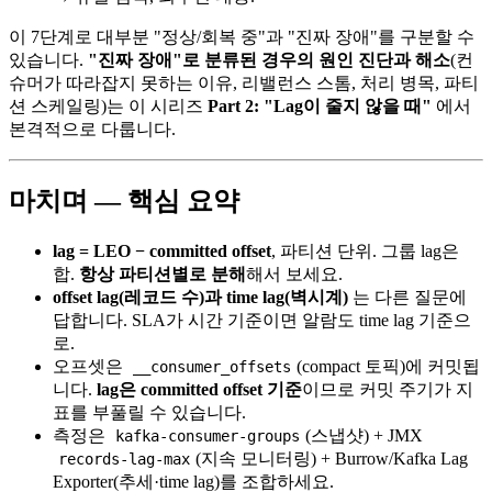
이 7단계로 대부분 "정상/회복 중"과 "진짜 장애"를 구분할 수
있습니다.
"진짜 장애"로 분류된 경우의 원인 진단과 해소
(컨
슈머가 따라잡지 못하는 이유, 리밸런스 스톰, 처리 병목, 파티
션 스케일링)는 이 시리즈
Part 2: "Lag이 줄지 않을 때"
에서
본격적으로 다룹니다.
마치며 — 핵심 요약
lag = LEO − committed offset
, 파티션 단위. 그룹 lag은
합.
항상 파티션별로 분해
해서 보세요.
offset lag(레코드 수)과 time lag(벽시계)
는 다른 질문에
답합니다. SLA가 시간 기준이면 알람도 time lag 기준으
로.
오프셋은
(compact 토픽)에 커밋됩
__consumer_offsets
니다.
lag은 committed offset 기준
이므로 커밋 주기가 지
표를 부풀릴 수 있습니다.
측정은
(스냅샷) + JMX
kafka-consumer-groups
(지속 모니터링) + Burrow/Kafka Lag
records-lag-max
Exporter(추세·time lag)를 조합하세요.