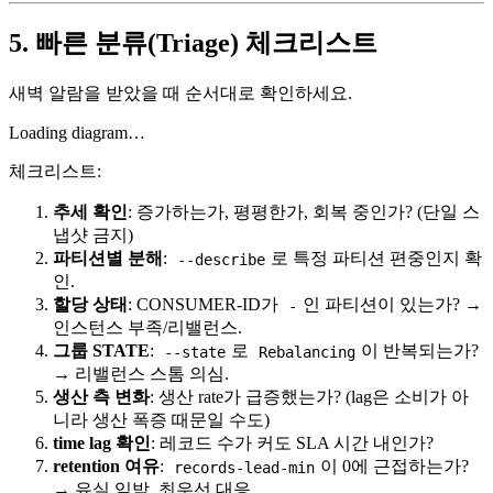
5. 빠른 분류(Triage) 체크리스트
새벽 알람을 받았을 때 순서대로 확인하세요.
Loading diagram…
체크리스트:
추세 확인
: 증가하는가, 평평한가, 회복 중인가? (단일 스
냅샷 금지)
파티션별 분해
:
로 특정 파티션 편중인지 확
--describe
인.
할당 상태
: CONSUMER-ID가
인 파티션이 있는가? →
-
인스턴스 부족/리밸런스.
그룹 STATE
:
로
이 반복되는가?
--state
Rebalancing
→ 리밸런스 스톰 의심.
생산 측 변화
: 생산 rate가 급증했는가? (lag은 소비가 아
니라 생산 폭증 때문일 수도)
time lag 확인
: 레코드 수가 커도 SLA 시간 내인가?
retention 여유
:
이 0에 근접하는가?
records-lead-min
→ 유실 임박, 최우선 대응.