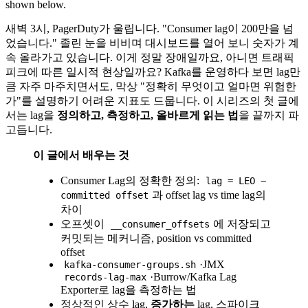
shown below.
새벽 3시, PagerDuty가 울립니다. "Consumer lag이 200만을 넘
었습니다." 졸린 눈을 비비며 대시보드를 열어 보니 숫자가 계
속 올라가고 있습니다. 이게 정말 장애일까요, 아니면 트래픽
피크에 따른 일시적 현상일까요? Kafka를 운영하다 보면 lag만
큼 자주 마주치면서도, 막상 "정확히 무엇이고 얼마면 위험한
가"를 설명하기 어려운 지표도 드뭅니다. 이 시리즈의 첫 글에
서는 lag을
정의하고, 측정하고, 올바르게 읽는 법
을 끝까지 파
고듭니다.
이 글에서 배우는 것
Consumer Lag의 정확한 정의:
lag = LEO −
과 offset lag vs time lag의
committed offset
차이
오프셋이
에 저장되고
__consumer_offsets
커밋되는 메커니즘, position vs committed
offset
·JMX
kafka-consumer-groups.sh
·Burrow/Kafka Lag
records-lag-max
Exporter로 lag을 측정하는 법
정상적인 상수 lag,
증가하는
lag, 스파이크