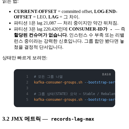
읽는 법:
CURRENT-OFFSET
= committed offset,
LOG-END-
OFFSET
= LEO,
LAG
= 그 차이.
파티션 1은 lag 21,087 — 처리 중이지만 약간 뒤처짐.
파티션 3은 lag 220,420인데
CONSUMER-ID가
— 즉
-
할당된 컨슈머가 없습니다
. 인스턴스 수 부족 또는 리밸
런스 중이라는 강력한 신호입니다. 그룹 합만 봤다면 놓
쳤을 결정적 단서입니다.
상태만 빠르게 보려면:
# 모든 그룹 나열
kafka-consumer-groups.sh
 --bootstrap-server
 kaf
# 그룹 상태(STATE) 요약 — Stable / Rebalancing /
kafka-consumer-groups.sh
 --bootstrap-server
 kaf
3.2 JMX 메트릭 —
records-lag-max