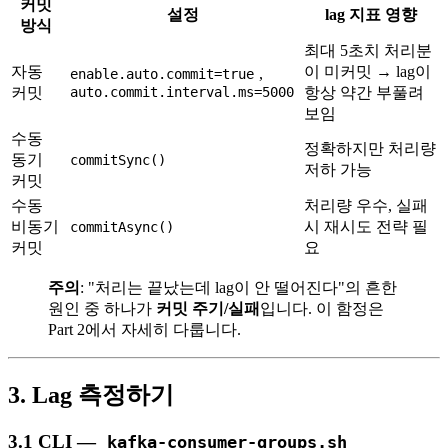
커밋
설정
lag 지표 영향
방식
최대 5초치 처리분
자동
이 미커밋 → lag이
,
enable.auto.commit=true
커밋
auto.commit.interval.ms=5000
항상 약간 부풀려
보임
수동
정확하지만 처리량
동기
commitSync()
저하 가능
커밋
수동
처리량 우수, 실패
비동기
시 재시도 전략 필
commitAsync()
커밋
요
주의
: "처리는 끝났는데 lag이 안 떨어진다"의 흔한
원인 중 하나가
커밋 주기/실패
입니다. 이 함정은
Part 2에서 자세히 다룹니다.
3. Lag 측정하기
3.1 CLI —
kafka-consumer-groups.sh