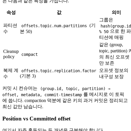
은 다음과 같은 특징을 가집니다.
속성
값
의미
그룹은
파티션
(기
offsets.topic.num.partitions
hash(group.i
으로 한 
수
본 50)
% 50
티션에 매핑
같은 (group,
topic, partition)
Cleanup
compact
policy
의 최신 오프셋
만 보존
복제 계
오프셋 정보의
offsets.topic.replication.factor
(기본 3)
수
내구성 보장
커밋 시 컨슈머는
(group.id, topic, partition) →
를 메시지로 이 토픽
offset, metadata, commit-timestamp
에 씁니다. compaction 덕분에 같은 키의 과거 커밋은 정리되고
최신 값만 남습니다.
Position vs Committed offset
여기서 자주 혼동되는 두 개념을 구분해야 합니다.