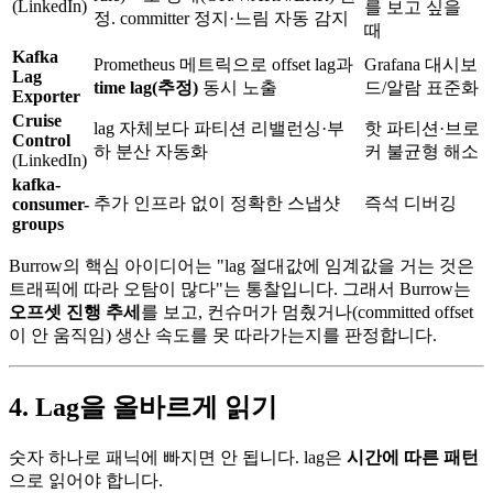
(LinkedIn)
를 보고 싶을
정. committer 정지·느림 자동 감지
때
Kafka
Prometheus 메트릭으로 offset lag과
Grafana 대시보
Lag
time lag(추정)
동시 노출
드/알람 표준화
Exporter
Cruise
lag 자체보다 파티션 리밸런싱·부
핫 파티션·브로
Control
하 분산 자동화
커 불균형 해소
(LinkedIn)
kafka-
추가 인프라 없이 정확한 스냅샷
즉석 디버깅
consumer-
groups
Burrow의 핵심 아이디어는 "lag 절대값에 임계값을 거는 것은
트래픽에 따라 오탐이 많다"는 통찰입니다. 그래서 Burrow는
오프셋 진행 추세
를 보고, 컨슈머가 멈췄거나(committed offset
이 안 움직임) 생산 속도를 못 따라가는지를 판정합니다.
4. Lag을 올바르게 읽기
숫자 하나로 패닉에 빠지면 안 됩니다. lag은
시간에 따른 패턴
으로 읽어야 합니다.