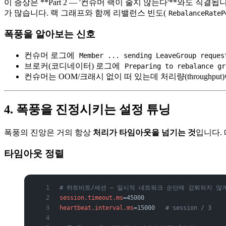
이 증상은 **Part 2 — '컨슈머 랙이 줄지 않는다'**와도 
가 많습니다. 랙 그래프와 함께 리밸런스 빈도(
RebalanceRateP
폭풍을 알아보는 신호
컨슈머 로그에
Member ... sending LeaveGroup reques
브로커(코디네이터) 로그에
Preparing to rebalance gr
컨슈머는 OOM/크래시 없이 떠 있는데 처리량(throughput
4. 폭풍을 진정시키는 설정 튜닝
폭풍의 진앙은 거의 항상
처리가 타임아웃을 넘기는 것
입니다.
타임아웃 정렬
# 하트비트/세션 — 일시적 네트워크 순단에 강퇴되지 않
session.timeout.ms
=45000
heartbeat.interval.ms
=15000   
# session / 3