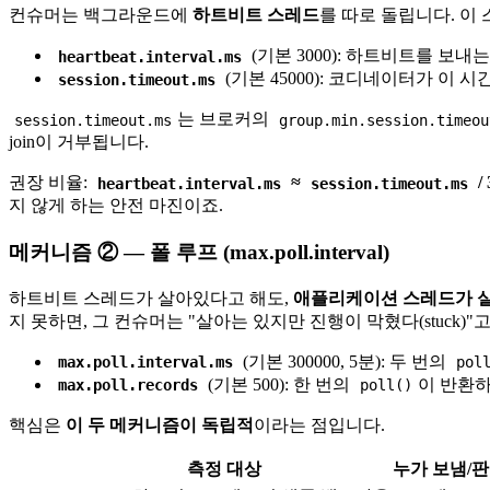
컨슈머는 백그라운드에
하트비트 스레드
를 따로 돌립니다. 
(기본 3000): 하트비트를 보
heartbeat.interval.ms
(기본 45000): 코디네이터가 이
session.timeout.ms
는 브로커의
session.timeout.ms
group.min.session.timeou
join이 거부됩니다.
권장 비율:
≈
/ 
heartbeat.interval.ms
session.timeout.ms
지 않게 하는 안전 마진이죠.
메커니즘 ② — 폴 루프 (max.poll.interval)
하트비트 스레드가 살아있다고 해도,
애플리케이션 스레드가 실
지 못하면, 그 컨슈머는 "살아는 있지만 진행이 막혔다(stuck)"
(기본 300000, 5분): 두 번의
max.poll.interval.ms
pol
(기본 500): 한 번의
이 반환하
max.poll.records
poll()
핵심은
이 두 메커니즘이 독립적
이라는 점입니다.
측정 대상
누가 보냄/