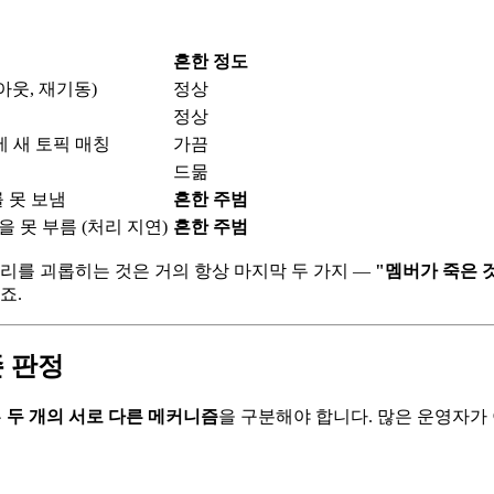
흔한 정도
아웃, 재기동)
정상
정상
에 새 토픽 매칭
가끔
드묾
 못 보냄
흔한 주범
을 못 부름 (처리 지연)
흔한 주범
우리를 괴롭히는 것은 거의 항상 마지막 두 가지 —
"멤버가 죽은 
죠.
존 판정
는
두 개의 서로 다른 메커니즘
을 구분해야 합니다. 많은 운영자가