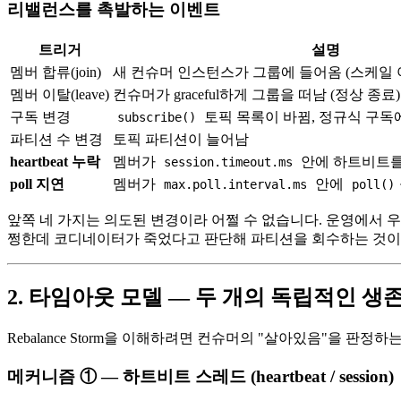
리밸런스를 촉발하는 이벤트
트리거
설명
멤버 합류(join)
새 컨슈머 인스턴스가 그룹에 들어옴 (스케일 
멤버 이탈(leave)
컨슈머가 graceful하게 그룹을 떠남 (정상 종료)
구독 변경
토픽 목록이 바뀜, 정규식 구독
subscribe()
파티션 수 변경
토픽 파티션이 늘어남
heartbeat 누락
멤버가
안에 하트비트를
session.timeout.ms
poll 지연
멤버가
안에
max.poll.interval.ms
poll()
앞쪽 네 가지는 의도된 변경이라 어쩔 수 없습니다. 운영에서 
쩡한데 코디네이터가 죽었다고 판단해 파티션을 회수하는 것이
2. 타임아웃 모델 — 두 개의 독립적인 생
Rebalance Storm을 이해하려면 컨슈머의 "살아있음"을 판정하
메커니즘 ① — 하트비트 스레드 (heartbeat / session)