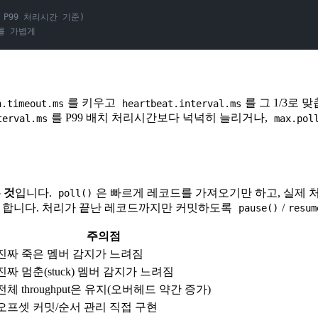
제 P99 처리시간 기준)
치를 가볍게
를 키우고
를 그 1/3로 
n.timeout.ms
heartbeat.interval.ms
를 P99 배치 처리시간보다 넉넉히 늘리거나,
terval.ms
max.pol
 것
입니다.
은 빠르게 레코드를 가져오기만 하고, 실제 처
poll()
리해야 합니다. 처리가 끝난 레코드까지만 커밋하도록
/
pause()
resum
주의점
진짜 죽은 멤버 감지가 느려짐
진짜 멈춘(stuck) 멤버 감지가 느려짐
전체 throughput은 유지(오버헤드 약간 증가)
오프셋 커밋/순서 관리 직접 구현