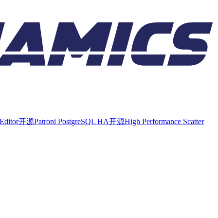
Editor
开源
Patroni PostgreSQL HA
开源
High Performance Scatter