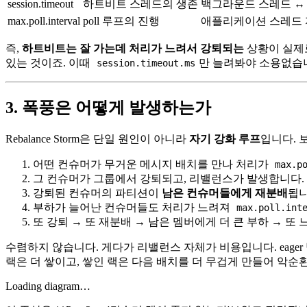
session.timeout
하트비트 스레드의 생존
백그라운드 스레드 ↔
max.poll.interval
poll 루프의 진행
애플리케이션 스레드
즉,
하트비트는 잘 가는데 처리가 느려서 강퇴되는
상황이 실제로
있는 것이죠. 이때
만 늘려봐야 소용없습
session.timeout.ms
3. 폭풍은 어떻게 발생하는가
Rebalance Storm은 단일 원인이 아니라
자기 강화 루프
입니다. 
어떤 컨슈머가 무거운 메시지 배치를 만나 처리가
max.p
그 컨슈머가 그룹에서 강퇴되고, 리밸런스가 발생합니다.
강퇴된 컨슈머의 파티션이
남은 컨슈머들에게 재분배
됩니
부하가 늘어난 컨슈머들도 처리가 느려져
max.poll.int
또 강퇴 → 또 재분배 → 남은 멤버에게 더 큰 부하 → 또 느
수렴하지 않습니다. 게다가 리밸런스 자체가 비용입니다. eage
랙은 더 쌓이고, 쌓인 랙은 다음 배치를 더 무겁게 만들어 악순
Loading diagram…