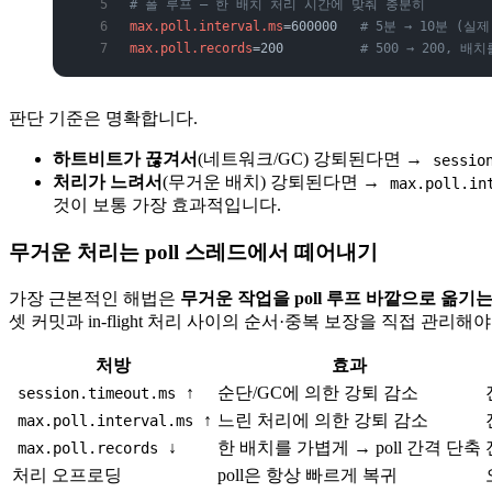
# 폴 루프 — 한 배치 처리 시간에 맞춰 충분히
max.poll.interval.ms
=600000   
# 5분 → 10분 (실
max.poll.records
=200          
# 500 → 200, 배
판단 기준은 명확합니다.
하트비트가 끊겨서
(네트워크/GC) 강퇴된다면 →
sessio
처리가 느려서
(무거운 배치) 강퇴된다면 →
max.poll.in
것이 보통 가장 효과적입니다.
무거운 처리는 poll 스레드에서 떼어내기
가장 근본적인 해법은
무거운 작업을 poll 루프 바깥으로 옮기는
셋 커밋과 in-flight 처리 사이의 순서·중복 보장을 직접 관
처방
효과
↑
순단/GC에 의한 강퇴 감소
session.timeout.ms
↑
느린 처리에 의한 강퇴 감소
max.poll.interval.ms
↓
한 배치를 가볍게 → poll 간격 단축
max.poll.records
처리 오프로딩
poll은 항상 빠르게 복귀