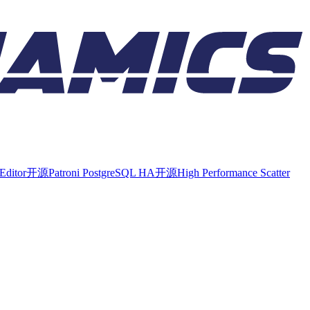
Editor
开源
Patroni PostgreSQL HA
开源
High Performance Scatter