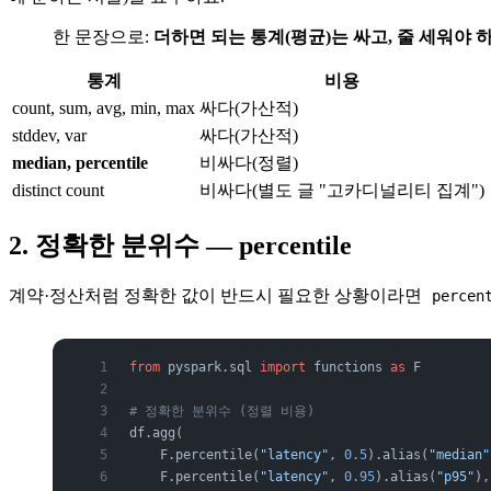
한 문장으로:
더하면 되는 통계(평균)는 싸고, 줄 세워야 
통계
비용
count, sum, avg, min, max
싸다(가산적)
stddev, var
싸다(가산적)
median, percentile
비싸다(정렬)
distinct count
비싸다(별도 글 "고카디널리티 집계")
2. 정확한 분위수 — percentile
계약·정산처럼 정확한 값이 반드시 필요한 상황이라면
percen
from
 pyspark.sql 
import
 functions 
as
 F
# 정확한 분위수 (정렬 비용)
df.agg(
    F.percentile(
"latency"
, 
0.5
).alias(
"median"
    F.percentile(
"latency"
, 
0.95
).alias(
"p95"
),