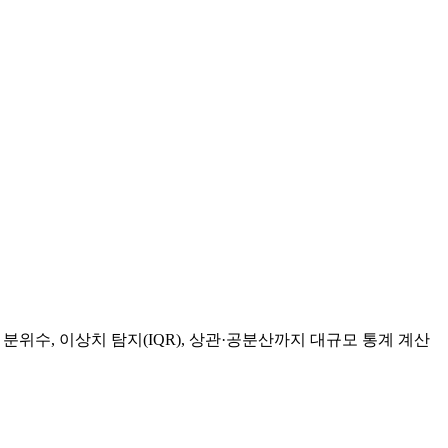
룹별 분위수, 이상치 탐지(IQR), 상관·공분산까지 대규모 통계 계산