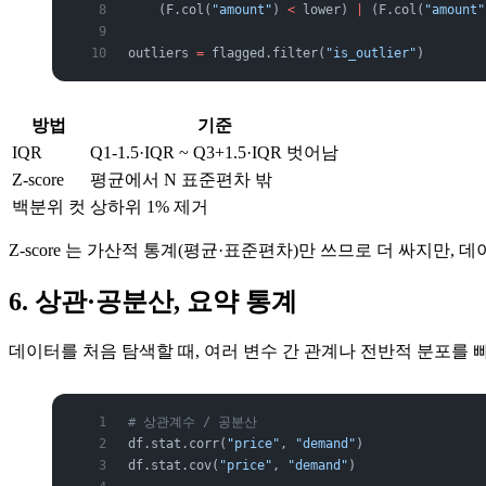
    (F.col(
"amount"
) 
<
 lower) 
|
 (F.col(
"amount"
outliers 
=
 flagged.filter(
"is_outlier"
)
방법
기준
IQR
Q1-1.5·IQR ~ Q3+1.5·IQR 벗어남
Z-score
평균에서 N 표준편차 밖
백분위 컷
상하위 1% 제거
Z-score 는 가산적 통계(평균·표준편차)만 쓰므로 더 싸지만,
6. 상관·공분산, 요약 통계
데이터를 처음 탐색할 때, 여러 변수 간 관계나 전반적 분포를 빠
# 상관계수 / 공분산
df.stat.corr(
"price"
, 
"demand"
)
df.stat.cov(
"price"
, 
"demand"
)