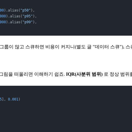
00
).alias(
"p50"
),
000
).alias(
"p95"
),
000
).alias(
"p99"
),
다. 그룹이 많고 스큐하면 비용이 커지니(별도 글 "데이터 스큐"), 
 그림을 떠올리면 이해하기 쉽죠.
IQR(사분위 범위)
로 정상 범위
5
], 
0.001
)