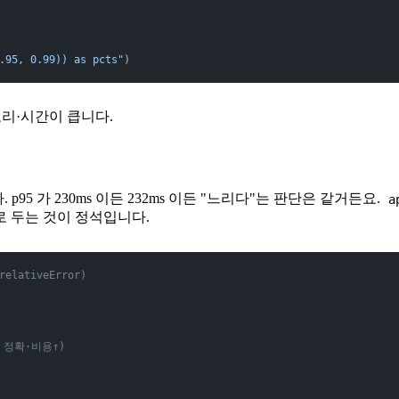
.95, 0.99)) as pcts"
)
리·시간이 큽니다.
 p95 가 230ms 이든 232ms 이든 "느리다"는 판단은 같거든요.
a
 두는 것이 정석입니다.
relativeError)
 정확·비용↑)