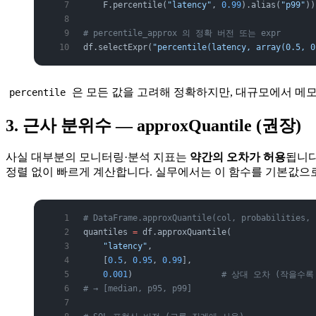
    F.percentile(
"latency"
, 
0.99
).alias(
"p99"
))
# percentile_approx 의 정확 버전 또는 expr
df.selectExpr(
"percentile(latency, array(0.5, 0
은 모든 값을 고려해 정확하지만, 대규모에서 메모
percentile
3. 근사 분위수 — approxQuantile (권장)
사실 대부분의 모니터링·분석 지표는
약간의 오차가 허용
됩니다.
정렬 없이 빠르게 계산합니다. 실무에서는 이 함수를 기본값으로
# DataFrame.approxQuantile(col, probabilities, 
quantiles 
=
 df.approxQuantile(
    "latency"
,
    [
0.5
, 
0.95
, 
0.99
],
    0.001
)                  
# 상대 오차 (작을수록
# → [median, p95, p99]