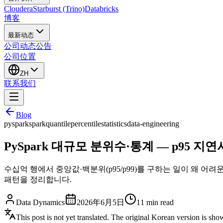
Cloudera
Starburst (Trino)
Databricks
博客
最新动态
公司动态
公告
公司位置
ZH
联系我们
Blog
pyspark
spark
quantile
percentile
statistics
data-engineering
PySpark 대규모 분위수·통계 — p95 
수십억 행에서 중앙값·백분위(p95/p99)를 구하는 일이 왜 어려운지
패턴을 정리합니다.
Data Dynamics
2026年6月5日
11
min read
This post is not yet translated. The original Korean version is sh