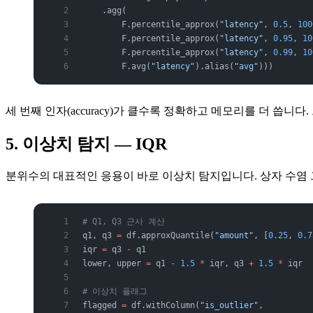
    .agg(
        F.percentile_approx(
"latency"
, 
0.5
, 
100
        F.percentile_approx(
"latency"
, 
0.95
, 
10
        F.percentile_approx(
"latency"
, 
0.99
, 
10
        F.avg(
"latency"
).alias(
"avg"
)))
세 번째 인자(accuracy)가 클수록 정확하고 메모리를 더 씁니
5. 이상치 탐지 — IQR
분위수의 대표적인 응용이 바로 이상치 탐지입니다. 상자 수염
# Q1, Q3 근사 계산
q1, q3 
=
 df.approxQuantile(
"amount"
, [
0.25
, 
0.7
iqr 
=
 q3 
-
 q1
lower, upper 
=
 q1 
-
 1.5
 *
 iqr, q3 
+
 1.5
 *
 iqr
# 이상치 플래그
flagged 
=
 df.withColumn(
"is_outlier"
,