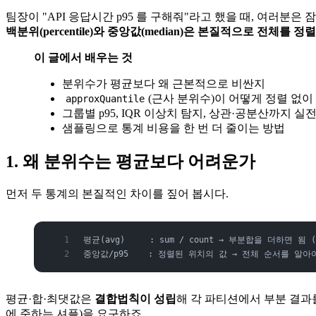
팀장이 "API 응답시간 p95 를 구해줘"라고 했을 때, 여러분
백분위(percentile)와 중앙값(median)은 본질적으로 전체를 정
이 글에서 배우는 것
분위수가 평균보다 왜 근본적으로 비싼지
(근사 분위수)이 어떻게 정렬 없이
approxQuantile
그룹별 p95, IQR 이상치 탐지, 상관·공분산까지 실
샘플링으로 통계 비용을 한 번 더 줄이는 방법
1. 왜 분위수는 평균보다 어려운가
먼저 두 통계의 본질적인 차이를 짚어 봅시다.
평균(avg)     : sum / count → 부분합을 더하면 됨
중앙값/p95    : 정렬된 위치의 값 → 전체 순서를 알아
평균·합·최댓값은
결합법칙이 성립
해 각 파티션에서 부분 결과를
에 준하는 셔플)을 요구하죠.