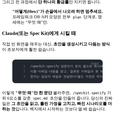
그리고 전 과정에서
단 하나의 황금률
만 지키면 됩니다.
"어떻게(How)"가 손끝에서 나오려 하면 멈추세요.
프레임워크·DB·API 모양은 전부
단계로. 명
plan
세에는 "무엇·왜"만.
Claude(또는 Spec Kit)에게 시킬 때
직접 빈 화면을 채우는 대신,
초안을 생성시키고 다듬는 방식
이 초보자에게 훨씬 쉽습니다.
/speckit-specify 방문자가 문의 폼으로 회사에 연락
이름·이메일·내용을 받고, 잘못된 이메일과 봇 제출은 막
문의는 담당자 메일로 전달한다(별도 저장은 하지 않음).
이렇게
"무엇·왜"만 한 문단
불러주면,
가
/speckit-specify
위 6요소를 갖춘
초안을 만들어 줍니다. 당신의 진짜
spec.md
일은
그 초안을 읽고, 틀린 가정을 고치고, 빠진 시나리오를 더
하는 것
입니다. 백지에서 시작하는 것보다 열 배 쉽습니다.