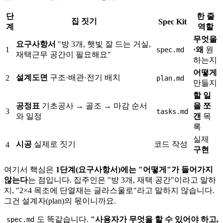
단
한 줄
집 짓기
Spec Kit
계
역할
무엇을
요구사항서
"방 3개, 햇빛 잘 드는 거실,
1
·왜
원
spec.md
재택근무 공간이 필요해요"
하는지
어떻게
설계도면
구조·배관·전기 배치
2
plan.md
만들지
할 일
공정표
기초공사 → 골조 → 마감 순서
을 쪼
3
tasks.md
와 일정
갠
목
록
실제
시공
실제로 짓기
코드 작성
4
구현
여기서 핵심은
1단계(요구사항서)에는 "어떻게"가 들어가지
않는다
는 점입니다. 집주인은 "방 3개, 재택 공간"이라고 말하
지, "2×4 목조에 단열재는 글라스울로"라고 말하지 않습니다.
그건 설계자(plan)의 몫이니까요.
도 똑같습니다.
"사용자가 무엇을 할 수 있어야 하고,
spec.md