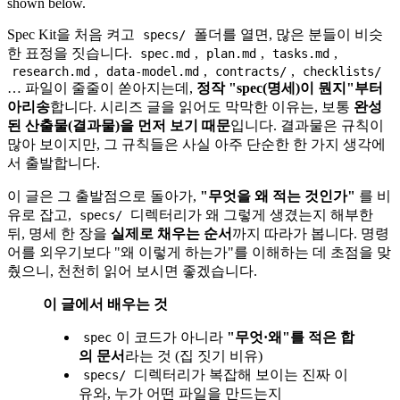
shown below.
Spec Kit을 처음 켜고
폴더를 열면, 많은 분들이 비슷
specs/
한 표정을 짓습니다.
,
,
,
spec.md
plan.md
tasks.md
,
,
,
research.md
data-model.md
contracts/
checklists/
… 파일이 줄줄이 쏟아지는데,
정작 "spec(명세)이 뭔지"부터
아리송
합니다. 시리즈 글을 읽어도 막막한 이유는, 보통
완성
된 산출물(결과물)을 먼저 보기 때문
입니다. 결과물은 규칙이
많아 보이지만, 그 규칙들은 사실 아주 단순한 한 가지 생각에
서 출발합니다.
이 글은 그 출발점으로 돌아가,
"무엇을 왜 적는 것인가"
를 비
유로 잡고,
디렉터리가 왜 그렇게 생겼는지 해부한
specs/
뒤, 명세 한 장을
실제로 채우는 순서
까지 따라가 봅니다. 명령
어를 외우기보다 "왜 이렇게 하는가"를 이해하는 데 초점을 맞
췄으니, 천천히 읽어 보시면 좋겠습니다.
이 글에서 배우는 것
이 코드가 아니라
"무엇·왜"를 적은 합
spec
의 문서
라는 것 (집 짓기 비유)
디렉터리가 복잡해 보이는 진짜 이
specs/
유와, 누가 어떤 파일을 만드는지