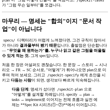
plan
/speckit-tasks
가 "그럼 무슨 일부터"를 쪼갭니다.
마무리 — 명세는 "합의"이지 "문서 작
업"이 아닙니다
디렉터리가 어렵게 느껴졌다면, 그건 규칙이 많아서
specs/
가 아니라
결과물부터 봤기 때문
입니다. 출발점은 단순합니다
—
"무엇을 왜 원하는가"를, 누구나 읽고 같은 그림을 떠올릴
수 있게 적는 것.
그게 spec입니다.
처음 한 장은 어설퍼도 괜찮습니다. 한 문장 → 스토리 → 시나
리오 → FR → SC 순서로, "어떻게"가 튀어나오면 plan으로 미
루며 적어 보세요. 그리고
에게 초안을 시
/speckit-specify
키고
다듬는 사람
이 되면, 생각보다 빠르게 익숙해집니다.
다음 단계
: 명세가 섰다면
으로
/speckit-plan
"어떻게"를 설계할 차례입니다. specify → plan →
tasks → implement로 이어지는 전체 흐름과 실전 예
제는 **Spec Kit 시리즈(①~⑦)**에서 이어집니다.