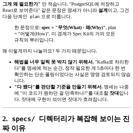
그게 왜 필요한가"
만 적습니다. "PostgreSQL에 저장하고
React로 보여준다" 같은 문장은 명세가 아니라
설계
이고, 그건
다음 단계인
으로 미룹니다.
plan
한 문장으로:
spec = "무엇(What) · 왜(Why)"
, plan
= "어떻게(How)". 이 경계가 Spec Kit의 거의 모든
규칙의 뿌리입니다.
왜 이렇게까지 나눌까요? 두 가지 때문입니다.
해법을 너무 일찍 못 박지 않기 위해서.
"Kafka로 처리한
다"를 명세에 적는 순간, 정작 필요한 게 5초마다 한 번
확인하는 단순 폴링이었다는 사실은 영영 검토되지 않습
니다.
"다 됐다"를 판단할 기준을 만들기 위해서.
명세는 나중
에 "이 코드가 원하던 걸 만족하나?"를 대조할
잣대
입니
다. 잣대에 구현이 섞이면 잣대가 흐려집니다.
2.
디렉터리가 복잡해 보이는 진
specs/
짜 이유