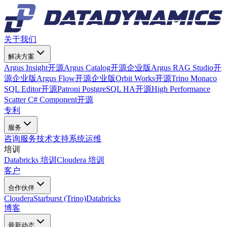
关于我们
解决方案
Argus Insight
开源
Argus Catalog
开源
企业版
Argus RAG Studio
开
源
企业版
Argus Flow
开源
企业版
Orbit Works
开源
Trino Monaco
SQL Editor
开源
Patroni PostgreSQL HA
开源
High Performance
Scatter C# Component
开源
专利
服务
咨询服务
技术支持
系统运维
培训
Databricks 培训
Cloudera 培训
客户
合作伙伴
Cloudera
Starburst (Trino)
Databricks
博客
最新动态