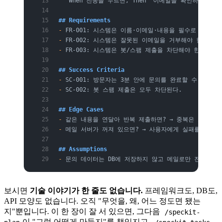
   When 전송을 누르면, Then "이메일을 확인하세요" 
## Requirements
-
 FR-001: 시스템은 이름·이메일·내용을 필수로 받아야 
-
 FR-002: 시스템은 잘못된 이메일을 거부해야 한다.
-
 FR-003: 시스템은 봇/스팸 제출을 차단해야 한다.
## Success Criteria
-
 SC-001: 방문자는 3분 안에 문의를 완료할 수 있다.
-
 SC-002: 봇 스팸 제출은 모두 차단된다.
## Edge Cases
-
 같은 내용을 연달아 반복 제출하면? → 중복은 조용히 
-
 메일 서버가 꺼져 있으면? → 사용자에게 실패를 알린다
## Assumptions
-
 문의 데이터는 DB에 저장하지 않고 메일로만 전달한다.
보시면
기술 이야기가 한 줄도 없습니다.
프레임워크도, DB도,
API 모양도 없습니다. 오직 "무엇을, 왜, 어느 정도면 됐는
지"뿐입니다. 이 한 장이 잘 서 있으면, 그다음
/speckit-
이 "그럼 어떻게 만들지"를 책임지고,