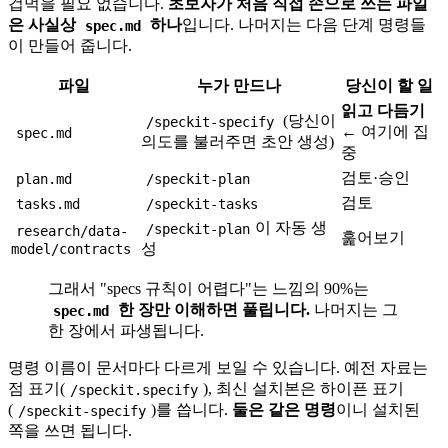
겁먹을 필요 없습니다.
초보자가 처음 직접 손으로 쓰는 파일
은 사실상
하나
입니다. 나머지는 다음 단계 명령들
spec.md
이 만들어 줍니다.
파일
누가 만드나
당신이 할 일
읽고 다듬기
(당신이
/speckit-specify
← 여기에 집
spec.md
의도를 불러주면 초안 생성)
중
검토·승인
plan.md
/speckit-plan
검토
tasks.md
/speckit-tasks
이 자동 생
/speckit-plan
research/data-
훑어보기
model/contracts
성
그래서 "specs 규칙이 어렵다"는 느낌의 90%는
한 장만 이해하면 풀립니다.
나머지는 그
spec.md
한 장에서 파생됩니다.
명령 이름이 문서마다 다르게 보일 수 있습니다. 예전 자료는
점 표기(
), 최신 설치본은 하이픈 표기
/speckit.specify
(
)를 씁니다.
둘은 같은 명령
이니 설치된
/speckit-specify
쪽을 쓰면 됩니다.