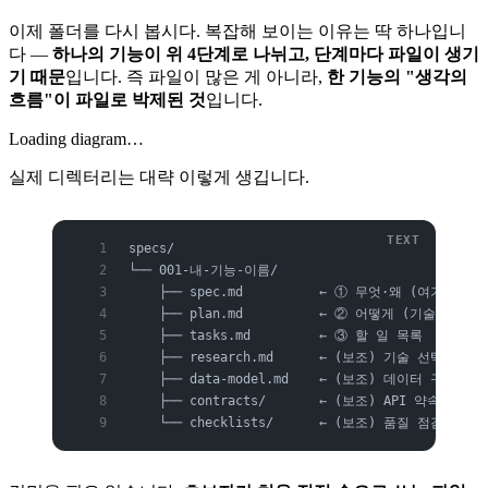
이제 폴더를 다시 봅시다. 복잡해 보이는 이유는 딱 하나입니
다 —
하나의 기능이 위 4단계로 나뉘고, 단계마다 파일이 생기
기 때문
입니다. 즉 파일이 많은 게 아니라,
한 기능의 "생각의
흐름"이 파일로 박제된 것
입니다.
Loading diagram…
실제 디렉터리는 대략 이렇게 생깁니다.
specs/
└── 001-내-기능-이름/
    ├── spec.md          ← ① 무엇·왜 (여기서 시작
    ├── plan.md          ← ② 어떻게 (기술 설계)
    ├── tasks.md         ← ③ 할 일 목록
    ├── research.md      ← (보조) 기술 선택의 근
    ├── data-model.md    ← (보조) 데이터 구조
    ├── contracts/       ← (보조) API 약속
    └── checklists/      ← (보조) 품질 점검표