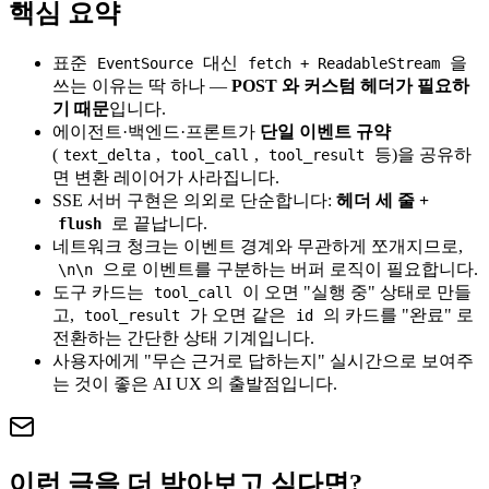
핵심 요약
표준
대신
을
EventSource
fetch + ReadableStream
쓰는 이유는 딱 하나 —
POST 와 커스텀 헤더가 필요하
기 때문
입니다.
에이전트·백엔드·프론트가
단일 이벤트 규약
(
,
,
등)을 공유하
text_delta
tool_call
tool_result
면 변환 레이어가 사라집니다.
SSE 서버 구현은 의외로 단순합니다:
헤더 세 줄 +
로 끝납니다.
flush
네트워크 청크는 이벤트 경계와 무관하게 쪼개지므로,
으로 이벤트를 구분하는 버퍼 로직이 필요합니다.
\n\n
도구 카드는
이 오면 "실행 중" 상태로 만들
tool_call
고,
가 오면 같은
의 카드를 "완료" 로
tool_result
id
전환하는 간단한 상태 기계입니다.
사용자에게 "무슨 근거로 답하는지" 실시간으로 보여주
는 것이 좋은 AI UX 의 출발점입니다.
이런 글을 더 받아보고 싶다면?