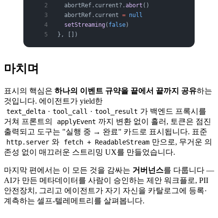
  abortRef.current?.
abort
()
  abortRef.current 
=
 null
  setStreaming
(
false
)
}, [])
마치며
표시의 핵심은
하나의 이벤트 규약을 끝에서 끝까지 공유
하는
것입니다. 에이전트가 yield한
·
·
가 백엔드 프록시를
text_delta
tool_call
tool_result
거쳐 프론트의
까지 변환 없이 흘러, 토큰은 점진
applyEvent
출력되고 도구는 "실행 중 → 완료" 카드로 표시됩니다. 표준
와
만으로, 무거운 의
http.server
fetch + ReadableStream
존성 없이 매끄러운 스트리밍 UX를 만들었습니다.
마지막 편에서는 이 모든 것을 감싸는
거버넌스
를 다룹니다 —
AI가 만든 메타데이터를 사람이 승인하는 제안 워크플로, PII
안전장치, 그리고 에이전트가 자기 자신을 카탈로그에 등록·
계측하는 셀프-텔레메트리를 살펴봅니다.