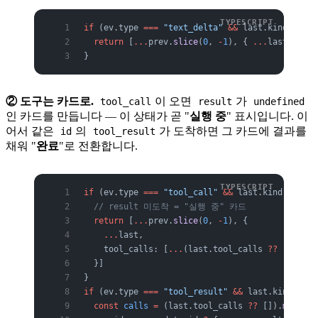
if
 (ev.type 
===
 "text_delta"
 &&
 last.kind 
===
 "
  return
 [
...
prev.
slice
(
0
, 
-
1
), { 
...
last, text
}
② 도구는 카드로.
이 오면
가
tool_call
result
undefined
인 카드를 만듭니다 — 이 상태가 곧 "
실행 중
" 표시입니다. 이
어서 같은
의
가 도착하면 그 카드에 결과를
id
tool_result
채워 "
완료
"로 전환합니다.
if
 (ev.type 
===
 "tool_call"
 &&
 last.kind 
===
 "a
  // result 미도착 = "실행 중" 카드
  return
 [
...
prev.
slice
(
0
, 
-
1
), {
    ...
last,
    tool_calls: [
...
(last.tool_calls 
??
 []), { 
  }]
}
if
 (ev.type 
===
 "tool_result"
 &&
 last.kind 
===
 
  const
 calls
 =
 (last.tool_calls 
??
 []).
map
((
c
)