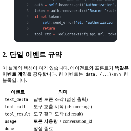
auth 
=
 self
.headers.get(
"Authorization"
, 
""
)
token 
=
 auth.removeprefix(
"Bearer "
).strip()
if
 not
 token:
    self
.send_error(
401
, 
"authorization token r
    return
tool_ctx 
=
 ToolContext(cfg.api_url, token)
2. 단일 이벤트 규약
이 설계의 핵심이 여기 있습니다. 에이전트와 프론트가
똑같은
이벤트 계약
을 공유합니다. 한 이벤트는
한
data: {...}\n\n
블록입니다.
이벤트
의미
답변 토큰 조각 (점진 출력)
text_delta
도구 호출 시작 (id·name·args)
tool_call
도구 결과 도착 (id·result)
tool_result
토큰 사용량 + conversation_id
usage
정상 종료
done