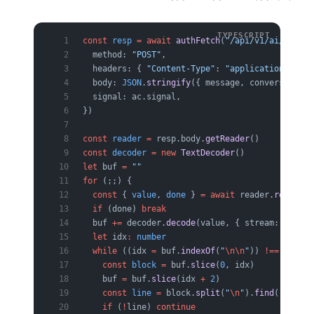
const
 resp
 =
 await
 authFetch
(
"/api/v1/ai/assist
  method: 
"POST"
,
  headers: { 
"Content-Type"
: 
"application/json"
  body: 
JSON
.
stringify
({ message, conversation_
  signal: ac.signal,
})
const
 reader
 =
 resp.body.
getReader
()
const
 decoder
 =
 new
 TextDecoder
()
let
 buf 
=
 ""
for
 (;;) {
  const
 { 
value
, 
done
 } 
=
 await
 reader.
read
()
  if
 (done) 
break
  buf 
+=
 decoder.
decode
(value, { stream: 
true
 }
  let
 idx
:
 number
  while
 ((idx 
=
 buf.
indexOf
(
"
\n\n
"
)) 
!==
 -
1
) { 
    const
 block
 =
 buf.
slice
(
0
, idx)
    buf 
=
 buf.
slice
(idx 
+
 2
)
    const
 line
 =
 block.
split
(
"
\n
"
).
find
((
l
) 
=>
 
    if
 (
!
line) 
continue