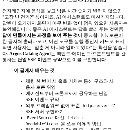
Data Dynamics
2026년 6월 13일
13
min read
전자레인지에 음식을 넣고 남은 시간 숫자가 변하지 않으면
"고장 난 건가?" 싶어지죠. AI 어시스턴트도 마찬가지입니다.
답변이 오기까지 화면이 아무 변화 없이 멈춰 있으면 사용자는
불안해집니다. 좋은 AI 어시스턴트는 답을 빨리 주는 것만큼
답이 만들어지는 과정을 보여 주는 것
이 중요합니다. 토큰이
한 글자씩 흘러나오고, 어떤 도구를 실행 중인지 카드로 표시
되면 사용자는 "멈춘 게 아니라 일하고 있다"는 확신을 얻습니
다.
Argus Catalog Agent
는 백엔드·에이전트·프론트엔드를 관
통하는
단일 SSE 이벤트 규약
으로 이를 구현합니다.
이 글에서 배우는 것
채팅 한 번이 세 홉을 거치는 통신 구조와 사
용자 토큰 위임
에이전트부터 프론트까지 공유하는 단일
SSE 이벤트 규약
외부 프레임워크 없이 표준
로
http.server
SSE 서버 구현하기
대신
EventSource
fetch +
을 쓰는 이유와 방법
ReadableStream
점진 텍스트 출력과 "실행 중 → 완료" 도구