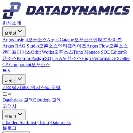
회사소개
솔루션
Argus Insight
오픈소스
Argus Catalog
오픈소스
엔터프라이즈
Argus RAG Studio
오픈소스
엔터프라이즈
Argus Flow
오픈소스
엔터프라이즈
Orbit Works
오픈소스
Trino Monaco SQL Editor
오
픈소스
Patroni PostgreSQL HA
오픈소스
High Performance Scatter
C# Component
오픈소스
특허
서비스
컨설팅
기술지원
시스템 운영
교육
Databricks 교육
Cloudera 교육
고객사
파트너
Cloudera
Starburst (Trino)
Databricks
블로그