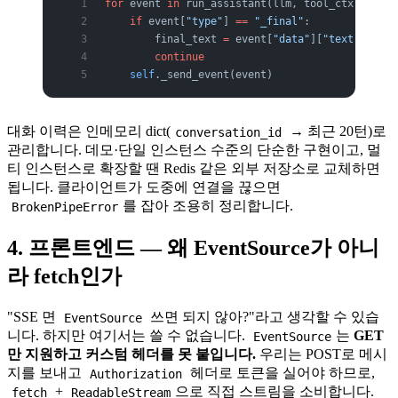
for
 event 
in
 run_assistant(llm, tool_ctx, _get_
    if
 event[
"type"
] 
==
 "_final"
:
        final_text 
=
 event[
"data"
][
"text"
]   
#
        continue
    self
._send_event(event)
대화 이력은 인메모리 dict(
→ 최근 20턴)로
conversation_id
관리합니다. 데모·단일 인스턴스 수준의 단순한 구현이고, 멀
티 인스턴스로 확장할 땐 Redis 같은 외부 저장소로 교체하면
됩니다. 클라이언트가 도중에 연결을 끊으면
를 잡아 조용히 정리합니다.
BrokenPipeError
4. 프론트엔드 — 왜 EventSource가 아니
라 fetch인가
"SSE 면
쓰면 되지 않아?"라고 생각할 수 있습
EventSource
니다. 하지만 여기서는 쓸 수 없습니다.
는
GET
EventSource
만 지원하고 커스텀 헤더를 못 붙입니다.
우리는 POST로 메시
지를 보내고
헤더로 토큰을 실어야 하므로,
Authorization
+
으로 직접 스트림을 소비합니다.
fetch
ReadableStream