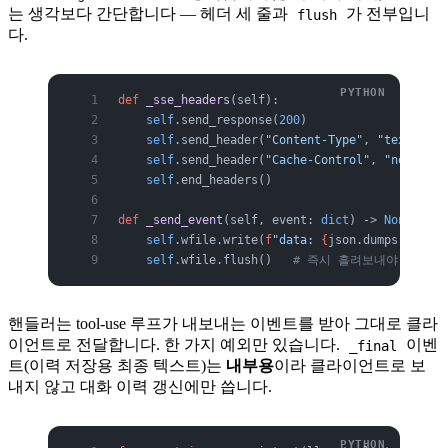
는 생각보다 간단합니다 — 헤더 세 줄과
가 전부입니
flush
다.
def
 _sse_headers
(self):
    self
.send_response(
200
)
    self
.send_header(
"Content-Type"
, 
"text/even
    self
.send_header(
"Cache-Control"
, 
"no-cache
    self
.end_headers()
def
 _send_event
(self, event: 
dict
) -> 
None
:
    self
.wfile.write(
f
"data: 
{
json.dumps(event,
    self
.wfile.flush()   
# 즉시 흘려보내야 점진 
핸들러는 tool-use 루프가 내보내는 이벤트를 받아 그대로 클라
이언트로 전달합니다. 한 가지 예외만 있습니다.
이벤
_final
트(이력 저장용 최종 텍스트)는
내부용
이라 클라이언트로 보
내지 않고 대화 이력 갱신에만 씁니다.