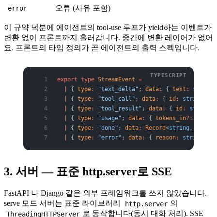
오류 (사유 포함)
error
이 규약 덕분에 에이전트의 tool-use 루프가 yield하는 이벤트가
변환 없이 프론트까지 흘러갑니다. 중간에 변환 레이어가 없어
요. 프론트의 타입 정의가 곧 에이전트의 출력 스펙입니다.
export
 type
 StreamEvent
 =
  |
 { 
type
:
 "text_delta"
; 
data
:
 { 
text
:
 string
 
  |
 { 
type
:
 "tool_call"
; 
data
:
 { 
id
:
 string
; 
na
  |
 { 
type
:
 "tool_result"
; 
data
:
 { 
id
:
 string
; 
  |
 { 
type
:
 "usage"
; 
data
:
 { 
tokens_in
?:
 number
  |
 { 
type
:
 "done"
; 
data
:
 Record
<
string
, 
never
>
  |
 { 
type
:
 "error"
; 
data
:
 { 
reason
:
 string
 } }
3. 서버 — 표준 http.server로 SSE
FastAPI 나 Django 같은 외부 프레임워크를 쓰지 않았습니다.
serve 모드 서버는 표준 라이브러리
의
http.server
로 동작합니다(동시 대화 처리). SSE
ThreadingHTTPServer