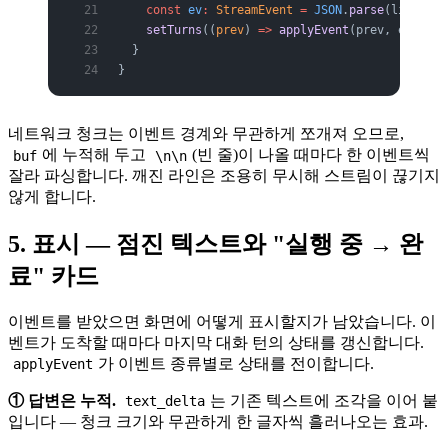
    const
 ev
:
 StreamEvent
 =
 JSON
.
parse
(line.
sli
    setTurns
((
prev
) 
=>
 applyEvent
(prev, ev))
  }
}
네트워크 청크는 이벤트 경계와 무관하게 쪼개져 오므로,
에 누적해 두고
(빈 줄)이 나올 때마다 한 이벤트씩
buf
\n\n
잘라 파싱합니다. 깨진 라인은 조용히 무시해 스트림이 끊기지
않게 합니다.
5. 표시 — 점진 텍스트와 "실행 중 → 완
료" 카드
이벤트를 받았으면 화면에 어떻게 표시할지가 남았습니다. 이
벤트가 도착할 때마다 마지막 대화 턴의 상태를 갱신합니다.
가 이벤트 종류별로 상태를 전이합니다.
applyEvent
① 답변은 누적.
는 기존 텍스트에 조각을 이어 붙
text_delta
입니다 — 청크 크기와 무관하게 한 글자씩 흘러나오는 효과.