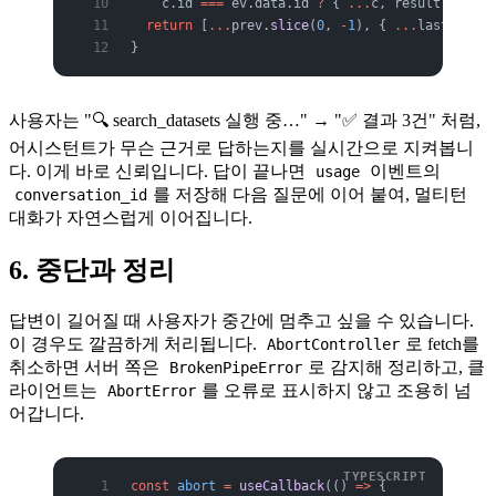
    c.id 
===
 ev.data.id 
?
 { 
...
c, result: ev.da
  return
 [
...
prev.
slice
(
0
, 
-
1
), { 
...
last, tool
}
사용자는 "🔍 search_datasets 실행 중…" → "✅ 결과 3건" 처럼,
어시스턴트가 무슨 근거로 답하는지를 실시간으로 지켜봅니
다. 이게 바로 신뢰입니다. 답이 끝나면
이벤트의
usage
를 저장해 다음 질문에 이어 붙여, 멀티턴
conversation_id
대화가 자연스럽게 이어집니다.
6. 중단과 정리
답변이 길어질 때 사용자가 중간에 멈추고 싶을 수 있습니다.
이 경우도 깔끔하게 처리됩니다.
로 fetch를
AbortController
취소하면 서버 쪽은
로 감지해 정리하고, 클
BrokenPipeError
라이언트는
를 오류로 표시하지 않고 조용히 넘
AbortError
어갑니다.
const
 abort
 =
 useCallback
(() 
=>
 {