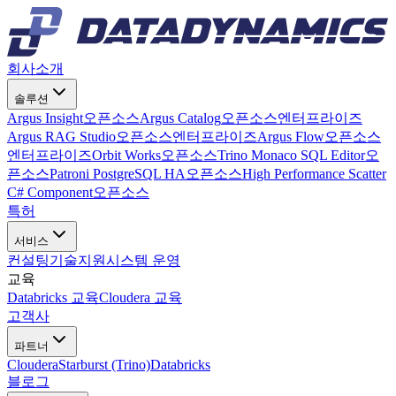
회사소개
솔루션
Argus Insight
오픈소스
Argus Catalog
오픈소스
엔터프라이즈
Argus RAG Studio
오픈소스
엔터프라이즈
Argus Flow
오픈소스
엔터프라이즈
Orbit Works
오픈소스
Trino Monaco SQL Editor
오
픈소스
Patroni PostgreSQL HA
오픈소스
High Performance Scatter
C# Component
오픈소스
특허
서비스
컨설팅
기술지원
시스템 운영
교육
Databricks 교육
Cloudera 교육
고객사
파트너
Cloudera
Starburst (Trino)
Databricks
블로그