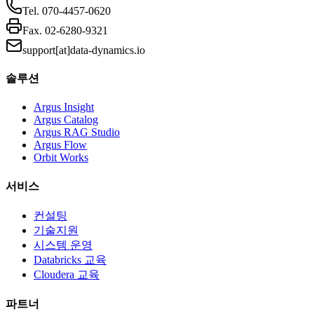
Tel.
070-4457-0620
Fax.
02-6280-9321
support[at]data-dynamics.io
솔루션
Argus Insight
Argus Catalog
Argus RAG Studio
Argus Flow
Orbit Works
서비스
컨설팅
기술지원
시스템 운영
Databricks 교육
Cloudera 교육
파트너