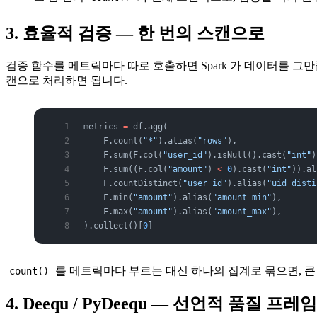
3. 효율적 검증 — 한 번의 스캔으로
검증 함수를 메트릭마다 따로 호출하면 Spark 가 데이터를 그
캔으로 처리하면 됩니다.
metrics 
=
 df.agg(
    F.count(
"*"
).alias(
"rows"
),
    F.sum(F.col(
"user_id"
).isNull().cast(
"int"
)
    F.sum((F.col(
"amount"
) 
<
 0
).cast(
"int"
)).al
    F.countDistinct(
"user_id"
).alias(
"uid_disti
    F.min(
"amount"
).alias(
"amount_min"
),
    F.max(
"amount"
).alias(
"amount_max"
),
).collect()[
0
]
를 메트릭마다 부르는 대신 하나의 집계로 묶으면, 큰
count()
4. Deequ / PyDeequ — 선언적 품질 프