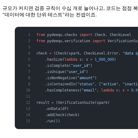
규모가 커지면 검증 규칙이 수십 개로 늘어나고, 코드는 점점 복
"데이터에 대한 단위 테스트"라는 컨셉이죠.
from
 pydeequ.checks 
import
 Check, CheckLevel
from
 pydeequ.verification 
import
 VerificationSu
check 
=
 (Check(spark, CheckLevel.Error, 
"data q
    .hasSize(
lambda
 s: s 
>
 1_000_000
)          
    .isComplete(
"user_id"
)                     
    .isUnique(
"user_id"
)                       
    .isNonNegative(
"amount"
)                   
    .isContainedIn(
"status"
, [
"active"
, 
"inacti
    .hasCompleteness(
"email"
, 
lambda
 c: c 
>
 0.9
result 
=
 (VerificationSuite(spark)
    .onData(df)
    .addCheck(check)
    .run())