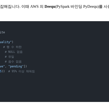
잡해집니다. 이때 AWS 의
Deequ
(PySpark 바인딩 PyDeequ
ite
uality"
)
  
# 행 수 하한
   
# NULL 없음
   
# 유일
   
# 음수 없음
ve"
, 
"pending"
])
5
))  
# 95% 이상 채워짐