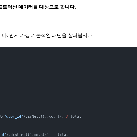
 프로덕션 데이터를 대상으로 합니다.
습니다. 먼저 가장 기본적인 패턴을 살펴봅시다.
l(
"user_id"
).isNull()).count() 
/
 total
id"
).distinct().count() 
==
 total