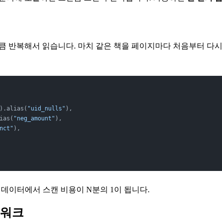
만큼 반복해서 읽습니다. 마치 같은 책을 페이지마다 처음부터 다
).alias(
"uid_nulls"
),
ias(
"neg_amount"
),
nct"
),
 데이터에서 스캔 비용이 N분의 1이 됩니다.
레임워크