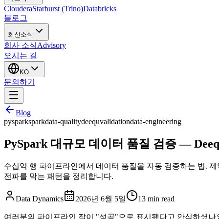
Cloudera
Starburst (Trino)
Databricks
블로그
최신소식
회사 소식
Advisory
오시는 길
KO
문의하기
Blog
pyspark
spark
data-quality
deequ
validation
data-engineering
PySpark 대규모 데이터 품질 검증 — De
수십억 행 파이프라인에서 데이터 품질을 자동 검증하는 법. 제약(Cons
전파를 막는 패턴을 정리합니다.
Data Dynamics
2026년 6월 5일
13
min read
여러분의 파이프라인 잡이 "성공"으로 표시됐다고 안심하셨나요