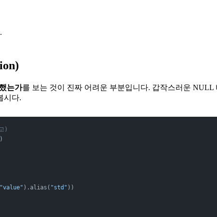
.
on)
변했는가
를 보는 것이 진짜 어려운 부분입니다. 갑작스러운 NULL
봅시다.
고)
)
"value"
).alias(
"std"
))