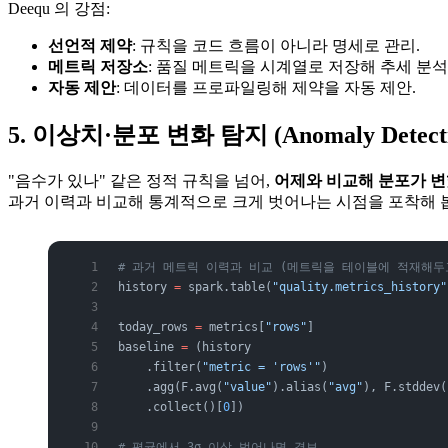
Deequ 의 강점:
선언적 제약
: 규칙을 코드 흐름이 아니라 명세로 관리.
메트릭 저장소
: 품질 메트릭을 시계열로 저장해 추세 분석
자동 제안
: 데이터를 프로파일링해 제약을 자동 제안.
5. 이상치·분포 변화 탐지 (Anomaly Detecti
"음수가 있나" 같은 정적 규칙을 넘어,
어제와 비교해 분포가 
과거 이력과 비교해 통계적으로 크게 벗어나는 시점을 포착해 
# 과거 메트릭 이력과 비교 (메트릭을 테이블에 적재해두
history 
=
 spark.table(
"quality.metrics_history"
today_rows 
=
 metrics[
"rows"
]
baseline 
=
 (history
    .filter(
"metric = 'rows'"
)
    .agg(F.avg(
"value"
).alias(
"avg"
), F.stddev(
    .collect()[
0
])
# 평균에서 3σ 이상 벗어나면 경보