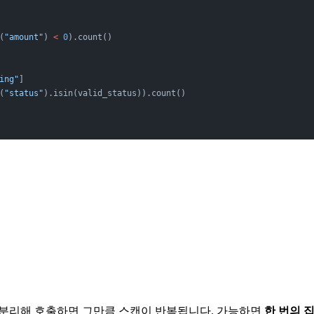
(
"amount"
) 
<
 0
).count()
ing"
]
(
"status"
).isin(valid_status)).count()
번 분리해 호출하면 그만큼 스캔이 반복됩니다. 가능하면
한 번의 