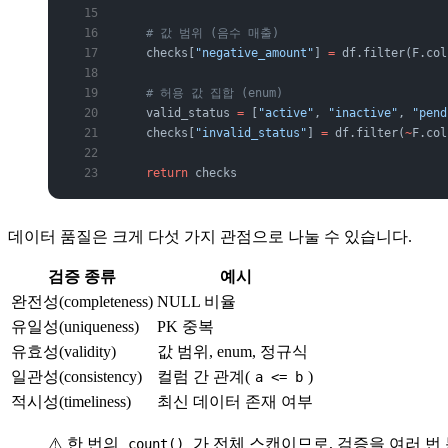
    # 값 범위 (음수 매출)
    checks[
"negative_amount"
] 
=
 df.filter(F.col
    # 허용 값 집합 (enum)
    valid_status 
=
 [
"active"
, 
"inactive"
, 
"pend
    checks[
"invalid_status"
] 
=
 df.filter(
~
F.col
    return
 checks
데이터 품질은 크게 다섯 가지 관점으로 나눌 수 있습니다.
검증 종류
예시
완전성(completeness)
NULL 비율
유일성(uniqueness)
PK 중복
유효성(validity)
값 범위, enum, 정규식
일관성(consistency)
컬럼 간 관계(
)
a <= b
적시성(timeliness)
최신 데이터 존재 여부
⚠️ 한 번의
가 전체 스캔이므로, 검증을 여러 
count()