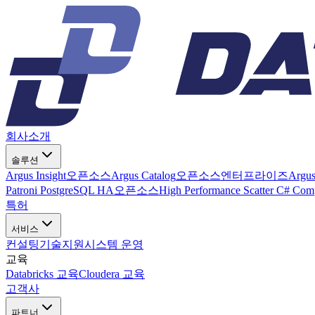
회사소개
솔루션
Argus Insight
오픈소스
Argus Catalog
오픈소스
엔터프라이즈
Argu
Patroni PostgreSQL HA
오픈소스
High Performance Scatter C# Com
특허
서비스
컨설팅
기술지원
시스템 운영
교육
Databricks 교육
Cloudera 교육
고객사
파트너