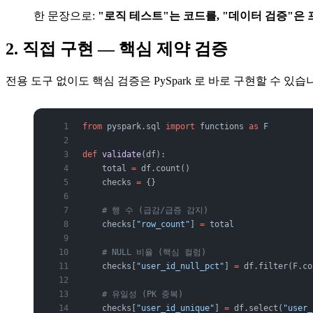
한 문장으로:
"로직 테스트"는 코드를, "데이터 검증"은
2. 직접 구현 — 핵심 제약 검증
전용 도구 없이도 핵심 검증은 PySpark 로 바로 구현할 수 있
from
 pyspark.sql 
import
 functions 
as
 F
def
 validate
(df):
    total 
=
 df.count()
    checks 
=
 {}
    # 행 수 (급감/급증 감지)
    checks[
"row_count"
] 
=
 total
    # NULL 비율 (핵심 컬럼)
    checks[
"user_id_null_pct"
] 
=
 df.filter(F.co
    # 유일성 (PK 중복)
    checks[
"user_id_unique"
] 
=
 df.select(
"user_