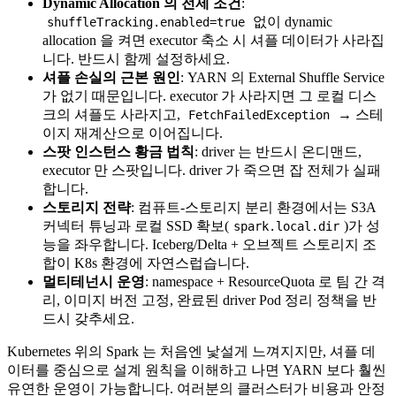
Dynamic Allocation 의 전제 조건
:
없이 dynamic
shuffleTracking.enabled=true
allocation 을 켜면 executor 축소 시 셔플 데이터가 사라집
니다. 반드시 함께 설정하세요.
셔플 손실의 근본 원인
: YARN 의 External Shuffle Service
가 없기 때문입니다. executor 가 사라지면 그 로컬 디스
크의 셔플도 사라지고,
→ 스테
FetchFailedException
이지 재계산으로 이어집니다.
스팟 인스턴스 황금 법칙
: driver 는 반드시 온디맨드,
executor 만 스팟입니다. driver 가 죽으면 잡 전체가 실패
합니다.
스토리지 전략
: 컴퓨트-스토리지 분리 환경에서는 S3A
커넥터 튜닝과 로컬 SSD 확보(
)가 성
spark.local.dir
능을 좌우합니다. Iceberg/Delta + 오브젝트 스토리지 조
합이 K8s 환경에 자연스럽습니다.
멀티테넌시 운영
: namespace + ResourceQuota 로 팀 간 격
리, 이미지 버전 고정, 완료된 driver Pod 정리 정책을 반
드시 갖추세요.
Kubernetes 위의 Spark 는 처음엔 낯설게 느껴지지만, 셔플 데
이터를 중심으로 설계 원칙을 이해하고 나면 YARN 보다 훨씬
유연한 운영이 가능합니다. 여러분의 클러스터가 비용과 안정