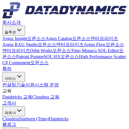
회사소개
솔루션
Argus Insight
오픈소스
Argus Catalog
오픈소스
엔터프라이즈
Argus RAG Studio
오픈소스
엔터프라이즈
Argus Flow
오픈소스
엔터프라이즈
Orbit Works
오픈소스
Trino Monaco SQL Editor
오
픈소스
Patroni PostgreSQL HA
오픈소스
High Performance Scatter
C# Component
오픈소스
특허
서비스
컨설팅
기술지원
시스템 운영
교육
Databricks 교육
Cloudera 교육
고객사
파트너
Cloudera
Starburst (Trino)
Databricks
블로그