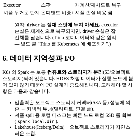
Executor
스팟
재계산/재시도로 복구
셔플 무거운 단계
온디맨드 비중↑
셔플 손실 비용 큼
원칙:
driver 는 절대 스팟에 두지 마세요.
executor
손실은 재계산으로 복구되지만, driver 손실은 잡
전체를 날립니다. (Trino 코디네이터와 같은 원리
— 별도 글 "Trino 를 Kubernetes 에 배포하기".)
6. 데이터 지역성과 I/O
K8s 의 Spark 는 보통
컴퓨트와 스토리지가 분리
(S3/오브젝트
스토리지)되어 있습니다. HDFS 처럼 데이터가 실행 노드에 붙
어 있지 않기 때문에 I/O 설계가 중요해집니다. 고려해야 할 사
항은 다음과 같습니다.
입출력은 오브젝트 스토리지 커넥터(S3A 등) 성능에 의
존 → 커넥터 튜닝(멀티파트, 연결 풀).
셔플·spill 용 로컬 디스크는 빠른 노드 로컬 SSD 를 확보
(
).
spark.local.dir
Lakehouse(Iceberg/Delta) + 오브젝트 스토리지가 자연스
러운 조합.