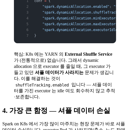
conf 
=
 {
    "spark.dynamicAllocation.enabled"
: 
"true"
,
    "spark.dynamicAllocation.shuffleTracking.en
    "spark.dynamicAllocation.minExecutors"
: 
"2"
    "spark.dynamicAllocation.maxExecutors"
: 
"50
    "spark.dynamicAllocation.executorIdleTimeou
}
핵심: K8s 에는 YARN 의
External Shuffle Service
가 (전통적으로) 없습니다. 그래서 dynamic
allocation 으로 executor 를 줄일 때, 그 executor 가
들고 있던
셔플 데이터가 사라지는
문제가 생깁니
다. 이를 해결하는 것이
입니다 — 셔플 데이
shuffleTracking.enabled
터를 가진 executor 는 idle 여도 회수하지 않고 추적
·보존합니다.
4. 가장 큰 함정 — 셔플 데이터 손실
Spark on K8s 에서 가장 많이 마주치는 현장 문제가 바로 셔플
데이터 손실입니다. executor Pod 가 사라지면(축소, 노드 장애,