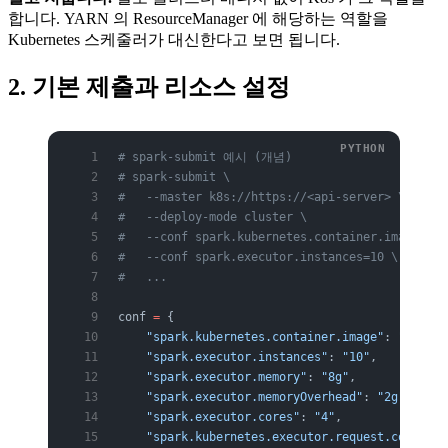
합니다. YARN 의 ResourceManager 에 해당하는 역할을
Kubernetes 스케줄러가 대신한다고 보면 됩니다.
2. 기본 제출과 리소스 설정
# spark-submit 예시 (개념)
# spark-submit \
#   --master k8s://https://<api-server> \
#   --deploy-mode cluster \
#   --conf spark.kubernetes.container.image=<sp
#   --conf spark.executor.instances=10 \
#   ...
conf 
=
 {
    "spark.kubernetes.container.image"
: 
"regist
    "spark.executor.instances"
: 
"10"
,
    "spark.executor.memory"
: 
"8g"
,
    "spark.executor.memoryOverhead"
: 
"2g"
,   
#
    "spark.executor.cores"
: 
"4"
,
    "spark.kubernetes.executor.request.cores"
: 