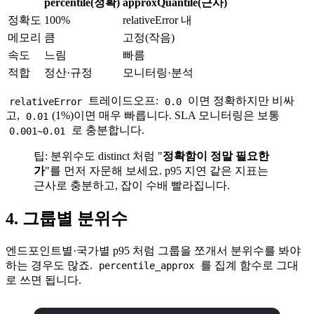
percentile(정확)
approxQuantile(근사)
정확도
100%
relativeError 내
메모리
큼
고정(작음)
속도
느림
빠름
적합
정산·규정
모니터링·분석
트레이드오프:
이면 정확하지만 비싸
relativeError
0.0
고,
(1%)이면 매우 빠릅니다. SLA 모니터링은 보통
0.01
로 충분합니다.
0.001~0.01
팁: 분위수도 distinct 처럼 "
정확함이 정말 필요한
가
"를 먼저 자문해 보세요. p95 지연 같은 지표는
근사로 충분하고, 잡이 수배 빨라집니다.
4. 그룹별 분위수
엔드포인트별·국가별 p95 처럼 그룹을 쪼개서 분위수를 봐야
하는 경우도 많죠.
를 집계 함수로 그대
percentile_approx
로 쓰면 됩니다.