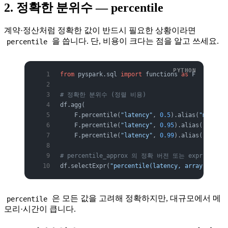
2. 정확한 분위수 — percentile
계약·정산처럼 정확한 값이 반드시 필요한 상황이라면
을 씁니다. 단, 비용이 크다는 점을 알고 쓰세요.
percentile
from
 pyspark.sql 
import
 functions 
as
 F
# 정확한 분위수 (정렬 비용)
df.agg(
    F.percentile(
"latency"
, 
0.5
).alias(
"median"
    F.percentile(
"latency"
, 
0.95
).alias(
"p95"
),
    F.percentile(
"latency"
, 
0.99
).alias(
"p99"
))
# percentile_approx 의 정확 버전 또는 expr
df.selectExpr(
"percentile(latency, array(0.5, 0
은 모든 값을 고려해 정확하지만, 대규모에서 메
percentile
모리·시간이 큽니다.