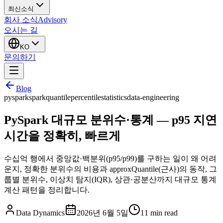
최신소식
회사 소식
Advisory
오시는 길
KO
문의하기
Blog
pyspark
spark
quantile
percentile
statistics
data-engineering
PySpark 대규모 분위수·통계 — p95 지연
시간을 정확히, 빠르게
수십억 행에서 중앙값·백분위(p95/p99)를 구하는 일이 왜 어려
운지, 정확한 분위수의 비용과 approxQuantile(근사)의 동작, 그
룹별 분위수, 이상치 탐지(IQR), 상관·공분산까지 대규모 통계
계산 패턴을 정리합니다.
Data Dynamics
2026년 6월 5일
11
min read