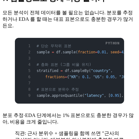
모든 분석이 전체 데이터를 볼 필요는 없습니다. 분포를 추정
하거나 EDA 를 할 때는 대표 표본으로도 충분한 경우가 많거
든요.
# 단순 무작위 표본
sample 
=
 df.sample(
fraction
=
0.01
, 
seed
=
42
)
# 층화 표본 (그룹 비율 유지)
stratified 
=
 df.sampleBy(
"country"
,
    fractions
=
{
"KR"
: 
0.1
, 
"US"
: 
0.05
, 
"JP"
: 
0.1
# 표본으로 분위수 추정
sample.approxQuantile(
"latency"
, [
0.95
], 
0.001
)
분포 추정·EDA 단계에서는 1% 표본으로도 충분한 경우가 많
아, 비용을 크게 줄입니다.
직관: 근사 분위수 + 샘플링을 함께 쓰면 "근사의