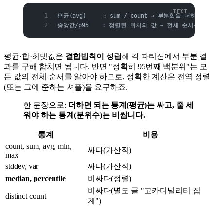
평균(avg)     : sum / count → 부분합을 더하면 됨
중앙값/p95    : 정렬된 위치의 값 → 전체 순서를 알아
평균·합·최댓값은
결합법칙이 성립
해 각 파티션에서 부분 결
과를 구해 합치면 됩니다. 반면 "정확히 95번째 백분위"는 모
든 값의 전체 순서를 알아야 하므로, 정확한 계산은 전역 정렬
(또는 그에 준하는 셔플)을 요구하죠.
한 문장으로:
더하면 되는 통계(평균)는 싸고, 줄 세
워야 하는 통계(분위수)는 비쌉니다.
통계
비용
count, sum, avg, min,
싸다(가산적)
max
stddev, var
싸다(가산적)
median, percentile
비싸다(정렬)
비싸다(별도 글 "고카디널리티 집
distinct count
계")