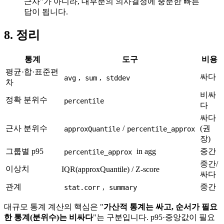
근사"가 아니라, 대부분의 의사결정에 충분한 빠른
답이 됩니다.
8. 정리
통계
도구
비용
평균·합·표준편
싸다
,
,
avg
sum
stddev
차
비싸
정확 분위수
percentile
다
싸다
근사 분위수
/
(권
approxQuantile
percentile_approx
장)
그룹별 p95
in agg
중간
percentile_approx
중간/
이상치
IQR(approxQuantile) / Z-score
싸다
관계
,
중간
stat.corr
summary
대규모 통계 계산의 핵심은 "
가산적 통계는 싸고, 순서가 필요
한 통계(분위수)는 비싸다
"는 구분입니다. p95·중앙값이 필요