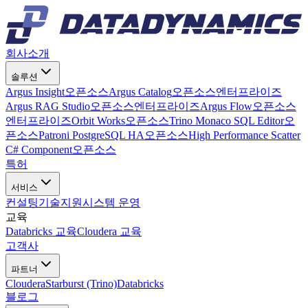
회사소개
솔루션
Argus Insight
오픈소스
Argus Catalog
오픈소스
엔터프라이즈
Argus RAG Studio
오픈소스
엔터프라이즈
Argus Flow
오픈소스
엔터프라이즈
Orbit Works
오픈소스
Trino Monaco SQL Editor
오
픈소스
Patroni PostgreSQL HA
오픈소스
High Performance Scatter
C# Component
오픈소스
특허
서비스
컨설팅
기술지원
시스템 운영
교육
Databricks 교육
Cloudera 교육
고객사
파트너
Cloudera
Starburst (Trino)
Databricks
블로그