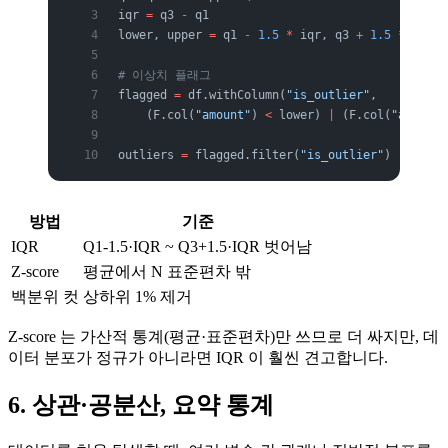
iqr 
=
 q3 
-
 q1
lower, upper 
=
 q1 
-
 1.5
 *
 iqr, q3 
+
 1.5
 *
 iqr
# 이상치 플래그
flagged 
=
 df.withColumn(
"is_outlier"
,
    (F.col(
"amount"
) 
<
 lower) 
|
 (F.col(
"amount"
outliers 
=
 flagged.filter(
"is_outlier"
)
방법
기준
IQR
Q1-1.5·IQR ~ Q3+1.5·IQR 벗어남
Z-score
평균에서 N 표준편차 밖
백분위 컷
상하위 1% 제거
Z-score 는 가산적 통계(평균·표준편차)만 쓰므로 더 싸지만, 데
이터 분포가 정규가 아니라면 IQR 이 훨씬 견고합니다.
6. 상관·공분산, 요약 통계