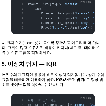
result 
=
 (df.groupBy(
"endpoint"
)
    .agg(
        F.percentile_approx(
"latency"
, 
0.5
, 
100
        F.percentile_approx(
"latency"
, 
0.95
, 
10
        F.percentile_approx(
"latency"
, 
0.99
, 
10
        F.avg(
"latency"
).alias(
"avg"
)))
세 번째 인자(accuracy)가 클수록 정확하고 메모리를 더 씁니
다. 그룹이 많고 스큐하면 비용이 커지니(별도 글 "데이터 스
큐"), 스큐 그룹을 점검하세요.
5. 이상치 탐지 — IQR
분위수의 대표적인 응용이 바로 이상치 탐지입니다. 상자 수염
그림을 떠올리면 이해하기 쉽죠.
IQR(사분위 범위)
로 정상 범
위를 벗어난 값을 찾아낼 수 있습니다.
# Q1, Q3 근사 계산
q1, q3 
=
 df.approxQuantile(
"amount"
, [
0.25
, 
0.7