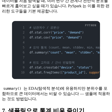
데이터를 처음 탐색할 때, 여러 변수 간 관계나 전반적 분포를
빠르게 훑어보고 싶을 때가 있습니다. PySpark 는 이를 위한 편
리한 도구들을 기본 제공합니다.
# 상관계수 / 공분산
df.stat.corr(
"price"
, 
"demand"
)
df.stat.cov(
"price"
, 
"demand"
)
# 요약 통계 (count, mean, stddev, min, max, 분위
df.summary(
"count"
, 
"mean"
, 
"stddev"
, 
"min"
, 
"2
# 빈도 교차표 / 근사 빈발항목
df.stat.crosstab(
"device"
, 
"status"
)
df.stat.freqItems([
"product_id"
], 
support
=
0.01
)
는 EDA(탐색적 분석)에 유용하지만 분위수를 포
summary()
함하므로 큰 데이터에서는 비쌀 수 있습니다 — 샘플에 적용하
는 것도 방법입니다.
7. 샘플링으로 통계 비용 줄이기