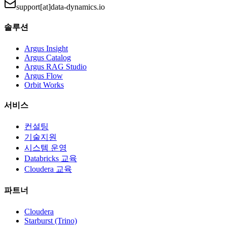
support[at]data-dynamics.io
솔루션
Argus Insight
Argus Catalog
Argus RAG Studio
Argus Flow
Orbit Works
서비스
컨설팅
기술지원
시스템 운영
Databricks 교육
Cloudera 교육
파트너
Cloudera
Starburst (Trino)