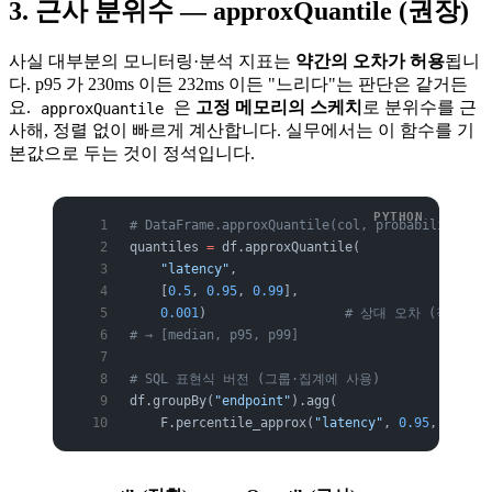
3. 근사 분위수 — approxQuantile (권장)
사실 대부분의 모니터링·분석 지표는
약간의 오차가 허용
됩니
다. p95 가 230ms 이든 232ms 이든 "느리다"는 판단은 같거든
요.
은
고정 메모리의 스케치
로 분위수를 근
approxQuantile
사해, 정렬 없이 빠르게 계산합니다. 실무에서는 이 함수를 기
본값으로 두는 것이 정석입니다.
# DataFrame.approxQuantile(col, probabilities, 
quantiles 
=
 df.approxQuantile(
    "latency"
,
    [
0.5
, 
0.95
, 
0.99
],
    0.001
)                  
# 상대 오차 (작을수록
# → [median, p95, p99]
# SQL 표현식 버전 (그룹·집계에 사용)
df.groupBy(
"endpoint"
).agg(
    F.percentile_approx(
"latency"
, 
0.95
, 
10000
)