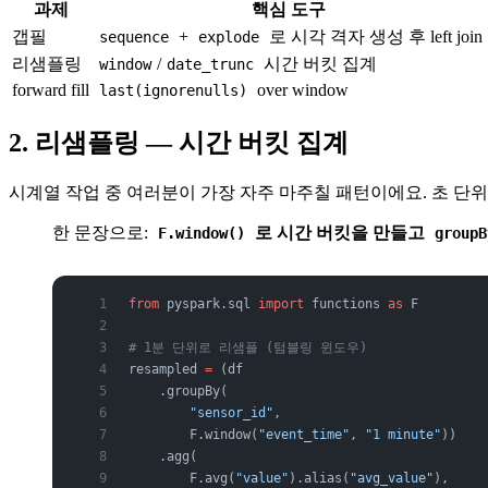
과제
핵심 도구
갭필
+
로 시각 격자 생성 후 left join
sequence
explode
리샘플링
/
시간 버킷 집계
window
date_trunc
forward fill
over window
last(ignorenulls)
2. 리샘플링 — 시간 버킷 집계
시계열 작업 중 여러분이 가장 자주 마주칠 패턴이에요. 초 단위
한 문장으로:
로 시간 버킷을 만들고
F.window()
groupB
from
 pyspark.sql 
import
 functions 
as
 F
# 1분 단위로 리샘플 (텀블링 윈도우)
resampled 
=
 (df
    .groupBy(
        "sensor_id"
,
        F.window(
"event_time"
, 
"1 minute"
))
    .agg(
        F.avg(
"value"
).alias(
"avg_value"
),