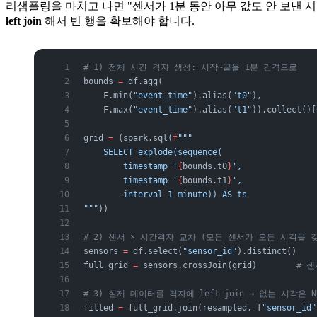
리샘플링을 마치고 나면 "센서가 1분 동안 아무 값도 안 보낸 시
left join
해서 빈 행을 확보해야 합니다.
# 1) 전체 시간 격자 생성: 시작~끝을 1분 간격으로
bounds 
=
 df.agg(
    F.min(
"event_time"
).alias(
"t0"
),
    F.max(
"event_time"
).alias(
"t1"
)).collect()[
grid 
=
 (spark.sql(
f
"""
    SELECT explode(sequence(
        timestamp '
{
bounds.t0
}
',
        timestamp '
{
bounds.t1
}
',
        interval 1 minute)) AS ts
"""
))
# 2) 센서 × 시간격자 교차 (모든 센서가 모든 시각을 
sensors 
=
 df.select(
"sensor_id"
).distinct()
full_grid 
=
 sensors.crossJoin(grid)        
# 센
# 3) 실제 데이터를 격자에 left join → 없는 시각은 N
filled 
=
 full_grid.join(resampled, [
"sensor_id"