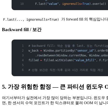
    F.last(
"value"
, 
ignorenulls
=
True
).over(w))
가 forward fill 의 핵심입니다
F.last(..., ignorenulls=True)
Backward fill / 보간
# backward fill: 역순 정렬 후 last, 또는 first(ig
w_back 
=
 Window.partitionBy(
"sensor_id"
).orderB
    .rowsBetween(Window.currentRow, Window.unbo
filled 
=
 filled.withColumn(
"value_bfill"
, F.fir
# 선형 보간은 직전·직후 값과 시간 거리로 직접 계산
5. 가장 위험한 함정 — 큰 파티션 윈도우 
여기서부터가 실전에서 가장 많이 당하는 부분입니다. 윈도우
면, 한 센서의 수억 포인트가 한 익스큐터로 몰려 OOM 이 납니