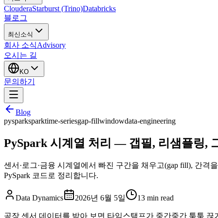
Cloudera
Starburst (Trino)
Databricks
블로그
최신소식
회사 소식
Advisory
오시는 길
KO
문의하기
Blog
pyspark
spark
time-series
gap-fill
window
data-engineering
PySpark 시계열 처리 — 갭필, 리샘플링
센서·로그·금융 시계열에서 빠진 구간을 채우고(gap fill), 간격을 재조정
PySpark 코드로 정리합니다.
Data Dynamics
2026년 6월 5일
13
min read
공장 센서 데이터를 받아 보면 타임스탬프가 중간중간 툭툭 끊겨 