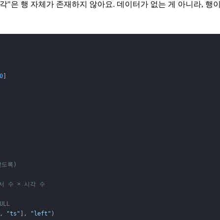
각"은 행 자체가 존재하지 않아요. 데이터가 없는 게 아니라, 행
0
]
갖도록)
서 수 × 시각 수
ULL
, 
"ts"
], 
"left"
)