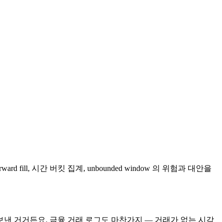
d fill, 시간 버킷 집계, unbounded window 의 위험과 대안을
보낸 거거든요. 금융 거래 로그도 마찬가지 — 거래가 없는 시각