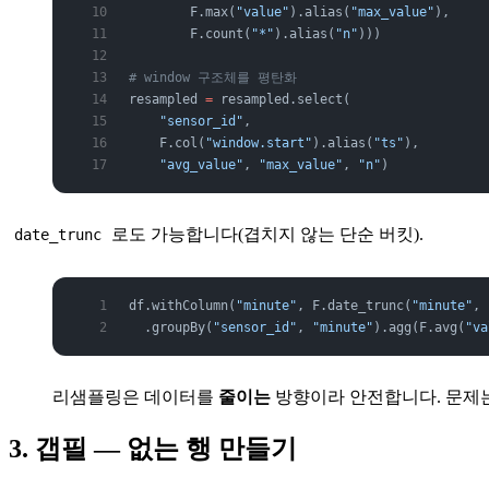
        F.max(
"value"
).alias(
"max_value"
),
        F.count(
"*"
).alias(
"n"
)))
# window 구조체를 평탄화
resampled 
=
 resampled.select(
    "sensor_id"
,
    F.col(
"window.start"
).alias(
"ts"
),
    "avg_value"
, 
"max_value"
, 
"n"
)
로도 가능합니다(겹치지 않는 단순 버킷).
date_trunc
df.withColumn(
"minute"
, F.date_trunc(
"minute"
, 
  .groupBy(
"sensor_id"
, 
"minute"
).agg(F.avg(
"va
리샘플링은 데이터를
줄이는
방향이라 안전합니다. 문제는
3. 갭필 — 없는 행 만들기