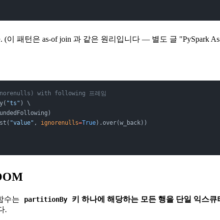
. (이 패턴은 as-of join 과 같은 원리입니다 — 별도 글 "PySpark As-o
norenulls) with following 프레임
y(
"ts"
) \
undedFollowing)
st(
"value"
, 
ignorenulls
=
True
).over(w_back))
OOM
 함수는
키 하나에 해당하는 모든 행을 단일 익스큐
partitionBy
다.