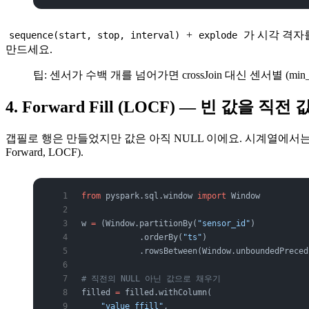
+
가 시각 격자를
sequence(start, stop, interval)
explode
만드세요.
팁: 센서가 수백 개를 넘어가면 crossJoin 대신 센서별 (min_ts
4. Forward Fill (LOCF) — 빈 값을 직전
갭필로 행은 만들었지만 값은 아직 NULL 이에요. 시계열에서
Forward, LOCF).
from
 pyspark.sql.window 
import
 Window
w 
=
 (Window.partitionBy(
"sensor_id"
)
            .orderBy(
"ts"
)
            .rowsBetween(Window.unboundedPreced
# 직전의 NULL 아닌 값으로 채우기
filled 
=
 filled.withColumn(
    "value_ffill"
,