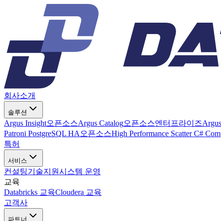
회사소개
솔루션
Argus Insight
오픈소스
Argus Catalog
오픈소스
엔터프라이즈
Argu
Patroni PostgreSQL HA
오픈소스
High Performance Scatter C# Com
특허
서비스
컨설팅
기술지원
시스템 운영
교육
Databricks 교육
Cloudera 교육
고객사
파트너