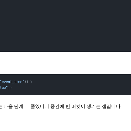
"event_time"
)) \
lue"
))
 다음 단계 — 줄였더니 중간에 빈 버킷이 생기는 갭입니다.