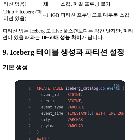
티션 없음)
체
스킵, 파일 프루닝 불가
Trino + Iceberg (파
파티션 프루닝으로 대부분 스킵
~1.4GB
티션 있음)
파티션 없는 Iceberg 도 Hive 풀스캔보다는 약간 낫지만, 파티
션이 있을 때와는
10~50배 성능 차이
가 납니다.
9. Iceberg 테이블 생성과 파티션 설정
기본 생성
CREATE
 TABLE
 iceberg_catalog
.
db
.
events
 (
  event_id    
BIGINT
,
  user_id     
BIGINT
,
  event_type  
VARCHAR
,
  event_time  
TIMESTAMP
(
6
)
 WITH TIME ZONE
,
  city        
VARCHAR
,
  payload     
VARCHAR
)
WITH
 (