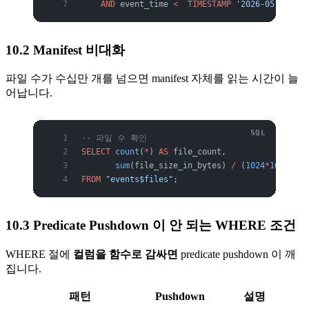
    AND
 event_time 
<
  TIMESTAMP
 '2026-05-01 00:
10.2 Manifest 비대화
파일 수가 수십만 개를 넘으면 manifest 자체를 읽는 시간이 늘
어납니다.
-- 파일 수 확인
SELECT
 count
(
*
) 
AS
 file_count,
       sum
(file_size_in_bytes) 
/
 (
1024
*
1024
*
102
FROM
 "events$files"
;
10.3 Predicate Pushdown 이 안 되는 WHERE 조건
WHERE 절에
컬럼을 함수로 감싸면
predicate pushdown 이 깨
집니다.
패턴
Pushdown
설명