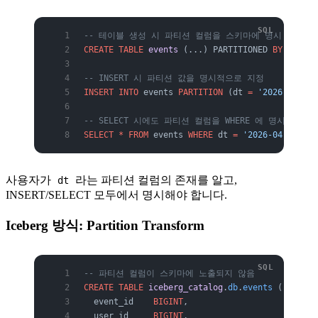
-- 테이블 생성 시 파티션 컬럼을 스키마에 명시
CREATE
 TABLE
 events
 (...) PARTITIONED 
BY
 (dt ST
-- INSERT 시 파티션 값을 명시적으로 지정
INSERT INTO
 events 
PARTITION
 (dt 
=
 '2026-04-12'
-- SELECT 시에도 파티션 컬럼을 WHERE 에 명시해야 
SELECT
 *
 FROM
 events 
WHERE
 dt 
=
 '2026-04-12'
;
사용자가
라는 파티션 컬럼의 존재를 알고,
dt
INSERT/SELECT 모두에서 명시해야 합니다.
Iceberg 방식: Partition Transform
-- 파티션 컬럼이 스키마에 노출되지 않음
CREATE
 TABLE
 iceberg_catalog
.
db
.
events
 (
  event_id    
BIGINT
,
  user_id     
BIGINT
,