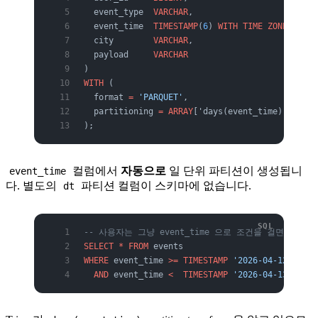
  event_type  
VARCHAR
,
  event_time  
TIMESTAMP
(
6
)
 WITH TIME ZONE
,
  city        
VARCHAR
,
  payload     
VARCHAR
)
WITH
 (
  format 
=
 'PARQUET'
,
  partitioning 
=
 ARRAY
['days(event_time)']
);
컬럼에서
자동으로
일 단위 파티션이 생성됩니
event_time
다. 별도의
파티션 컬럼이 스키마에 없습니다.
dt
-- 사용자는 그냥 event_time 으로 조건을 걸면 됨
SELECT
 *
 FROM
 events
WHERE
 event_time 
>=
 TIMESTAMP
 '2026-04-12 00:00
  AND
 event_time 
<
  TIMESTAMP
 '2026-04-13 00:00