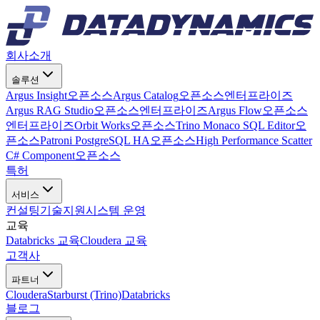
회사소개
솔루션
Argus Insight
오픈소스
Argus Catalog
오픈소스
엔터프라이즈
Argus RAG Studio
오픈소스
엔터프라이즈
Argus Flow
오픈소스
엔터프라이즈
Orbit Works
오픈소스
Trino Monaco SQL Editor
오
픈소스
Patroni PostgreSQL HA
오픈소스
High Performance Scatter
C# Component
오픈소스
특허
서비스
컨설팅
기술지원
시스템 운영
교육
Databricks 교육
Cloudera 교육
고객사
파트너
Cloudera
Starburst (Trino)
Databricks
블로그