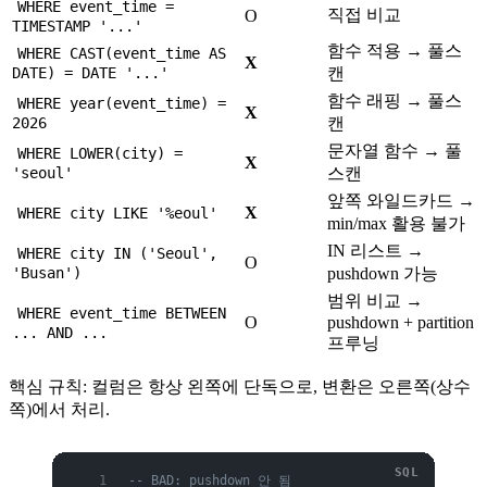
WHERE event_time =
직접 비교
O
TIMESTAMP '...'
함수 적용 → 풀스
WHERE CAST(event_time AS
X
DATE) = DATE '...'
캔
함수 래핑 → 풀스
WHERE year(event_time) =
X
2026
캔
문자열 함수 → 풀
WHERE LOWER(city) =
X
'seoul'
스캔
앞쪽 와일드카드 →
X
WHERE city LIKE '%eoul'
min/max 활용 불가
IN 리스트 →
WHERE city IN ('Seoul',
O
'Busan')
pushdown 가능
범위 비교 →
WHERE event_time BETWEEN
O
pushdown + partition
... AND ...
프루닝
핵심 규칙: 컬럼은 항상 왼쪽에 단독으로, 변환은 오른쪽(상수
쪽)에서 처리.
-- BAD: pushdown 안 됨