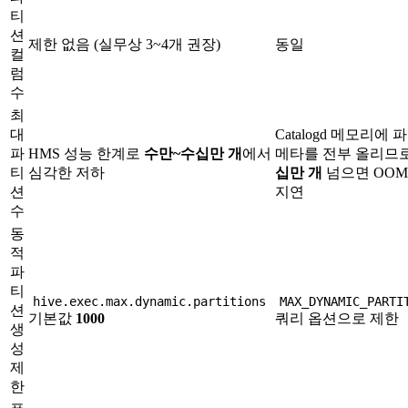
티
션
제한 없음 (실무상 3~4개 권장)
동일
컬
럼
수
최
대
Catalogd 메모리에 
파
HMS 성능 한계로
수만~수십만 개
에서
메타를 전부 올리므
티
심각한 저하
십만 개
넘으면 OOM
션
지연
수
동
적
파
티
hive.exec.max.dynamic.partitions
MAX_DYNAMIC_PARTI
션
기본값
1000
쿼리 옵션으로 제한
생
성
제
한