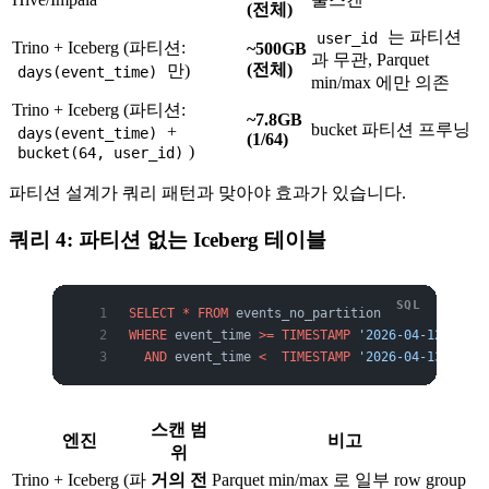
(전체)
는 파티션
user_id
Trino + Iceberg (파티션:
~500GB
과 무관, Parquet
(전체)
만)
days(event_time)
min/max 에만 의존
Trino + Iceberg (파티션:
~7.8GB
bucket 파티션 프루닝
+
days(event_time)
(1/64)
)
bucket(64, user_id)
파티션 설계가 쿼리 패턴과 맞아야 효과가 있습니다.
쿼리 4: 파티션 없는 Iceberg 테이블
SELECT
 *
 FROM
 events_no_partition
WHERE
 event_time 
>=
 TIMESTAMP
 '2026-04-12 00:00
  AND
 event_time 
<
  TIMESTAMP
 '2026-04-13 00:00
스캔 범
엔진
비고
위
Trino + Iceberg (파
거의 전
Parquet min/max 로 일부 row group