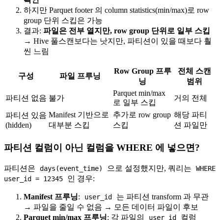
하지만 Parquet footer 의 column statistics(min/max)로 row
group 단위 스킵은 가능
결과:
파일은 전부 열지만, row group 단위로 일부 스킵
→ Hive 풀스캔보다는 낫지만, 파티션이 있을 때보다 훨
씬 느림
Row Group 프루
전체 스캔
구성
파일 프루닝
닝
범위
Parquet min/max
파티션 없음
불가
거의 전체
로 일부 스킵
Manifest 기반으로
추가로 row group
해당 파티
파티션 있음
(hidden)
대부분 스킵
스킵
션 파일만
파티션 컬럼이 아닌 컬럼을 WHERE 에 넣으면?
파티션은
으로 설정했지만, 쿼리는
days(event_time)
WHERE
인 경우:
user_id = 12345
Manifest 프루닝
:
는 파티션 transform 과 무관
user_id
→ 파일을 줄일 수 없음 → 모든 데이터 파일이 후보
Parquet min/max 프루닝
: 각 파일의
컬럼
user_id