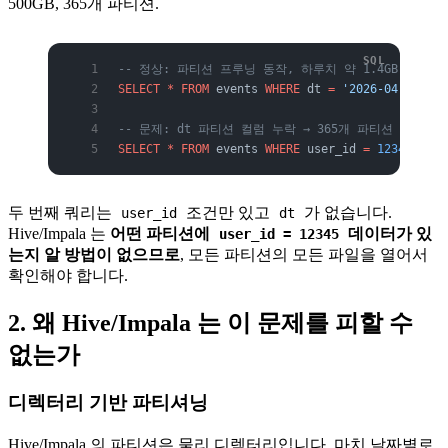
500GB, 365개 파티션.
-- 정상: 파티션 프루닝 동작, 하루치 약 1.4GB 만 스캔
SELECT
 *
 FROM
 events 
WHERE
 dt 
=
 '2026-04-12'
 AN
-- 문제: dt 파티션 컬럼 누락 → 365개 파티션 전체 스캔
SELECT
 *
 FROM
 events 
WHERE
 user_id 
=
 12345
;
두 번째 쿼리는
조건만 있고
가 없습니다.
user_id
dt
Hive/Impala 는
어떤 파티션에
데이터가 있
user_id = 12345
는지 알 방법이 없으므로
, 모든 파티션의 모든 파일을 열어서
확인해야 합니다.
2. 왜 Hive/Impala 는 이 문제를 피할 수
없는가
디렉터리 기반 파티셔닝
Hive/Impala 의 파티션은 물리 디렉터리입니다. 마치 날짜별로