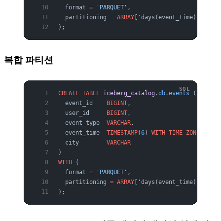
  format 
=
 'PARQUET'
,
  partitioning 
=
 ARRAY
['days(event_time)']
);
복합 파티션
CREATE
 TABLE
 iceberg_catalog
.
db
.
events
 (
  event_id    
BIGINT
,
  user_id     
BIGINT
,
  event_type  
VARCHAR
,
  event_time  
TIMESTAMP
(
6
)
 WITH TIME ZONE
,
  city        
VARCHAR
)
WITH
 (
  format 
=
 'PARQUET'
,
  partitioning 
=
 ARRAY
['days(event_time)', 'buc
);