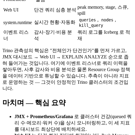
peak memory, stage, 스큐,
Web UI
단건 쿼리 심층 분석
spill
,
,
queries
nodes
실시간 현황·자동화
system.runtime
kill_query
이벤트 리스
감사·장기·비용 분
쿼리 로그를 Iceberg 로 적
너
석
재
Trino 관측성의 핵심은 "전체인가 단건인가"를 먼저 가르고,
JMX 대시보드 → Web UI → EXPLAIN ANALYZE 순으로 좁
혀 들어가는 것입니다. 여기에 이벤트 리스너로 쿼리 이력을
쌓아두면, 사후 감사와 비용 분석은 물론 Resource Group 정책
을 데이터 기반으로 튜닝할 수 있습니다. 추측이 아니라 지표
로 운영하는 것 — 그것이 안정적인 Trino 클러스터의 조건입
니다.
마치며 — 핵심 요약
JMX + Prometheus/Grafana
로 클러스터 건강(queued 쿼
리 수·메모리·워커 수)을 상시 모니터링하고, 이 세 지표
를 대시보드 최상단에 배치하세요.