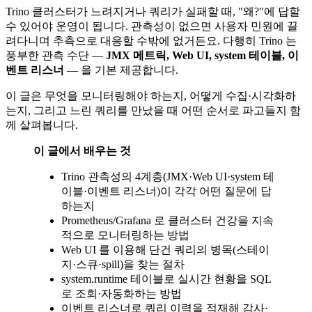
Trino 클러스터가 느려지거나 쿼리가 실패할 때, "왜?"에 답할
수 있어야 운영이 됩니다. 관측성이 없으면 사용자 민원에 끌
려다니며 추측으로 대응할 수밖에 없거든요. 다행히 Trino 는
풍부한 관측 수단 —
JMX 메트릭, Web UI, system 테이블, 이
벤트 리스너
— 을 기본 제공합니다.
이 글은 무엇을 모니터링해야 하는지, 어떻게 수집·시각화하
는지, 그리고 느린 쿼리를 만났을 때 어떤 순서로 파고들지 함
께 살펴봅니다.
이 글에서 배우는 것
Trino 관측성의 4계층(JMX·Web UI·system 테
이블·이벤트 리스너)이 각각 어떤 질문에 답
하는지
Prometheus/Grafana 로 클러스터 건강을 지속
적으로 모니터링하는 방법
Web UI 를 이용해 단건 쿼리의 병목(스테이
지·스큐·spill)을 찾는 절차
system.runtime 테이블로 실시간 현황을 SQL
로 조회·자동화하는 방법
이벤트 리스너로 쿼리 이력을 적재해 감사·