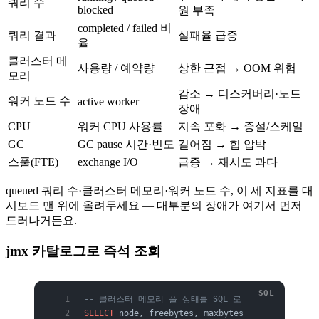
쿼리 수
blocked
원 부족
completed / failed 비
쿼리 결과
실패율 급증
율
클러스터 메
사용량 / 예약량
상한 근접 → OOM 위험
모리
감소 → 디스커버리·노드
워커 노드 수
active worker
장애
CPU
워커 CPU 사용률
지속 포화 → 증설/스케일
GC
GC pause 시간·빈도
길어짐 → 힙 압박
스풀(FTE)
exchange I/O
급증 → 재시도 과다
queued 쿼리 수·클러스터 메모리·워커 노드 수, 이 세 지표를 대
시보드 맨 위에 올려두세요 — 대부분의 장애가 여기서 먼저
드러나거든요.
jmx 카탈로그로 즉석 조회
-- 클러스터 메모리 풀 상태를 SQL 로
SELECT
 node, freebytes, maxbytes