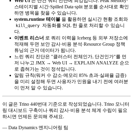
Web UI
는 단건 쿼리 진단에 최강입니다. Peak Memory·
스테이지별 시간·Spilled Data·split 분포를 순서대로 확인
하면 병목을 찾을 수 있습니다.
system.runtime 테이블
을 활용하면 실시간 현황 조회와
자동화를 SQL 한 줄로 처리할 수 있습니
kill_query
다.
이벤트 리스너
로 쿼리 이력을 Iceberg 등 외부 저장소에
적재해 두면 보안 감사·비용 분석·Resource Group 정책
튜닝의 근거 데이터가 됩니다.
느린 쿼리 진단은 "클러스터 전체인가, 단건인가"를 먼
저 나누고 JMX → Web UI → EXPLAIN ANALYZE 순으
로 좁혀가는 것이 정석입니다.
알림 규칙(워커 수 감소·메모리 85% 초과·실패율 급증)
을 미리 설정해 두면 사용자가 민원을 내기 전에 여러분
이 먼저 알 수 있습니다.
이 글은 Trino 440번대 기준으로 작성되었습니다. Trino 모니터
링 대시보드 구축이나 쿼리 감사·비용 분석 체계 수립이 필요
하시면 언제든 문의해 주세요.
— Data Dynamics 엔지니어링 팀