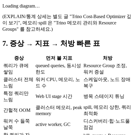
Loading diagram…
(EXPLAIN/통계 상세는 별도 글 "Trino Cost-Based Optimizer 깊
이 보기", 메모리·spill 은 "Trino 메모리 관리와 Resource
Groups" 를 참고하세요.)
7. 증상 → 지표 → 처방 빠른 표
증상
먼저 볼 지표
처방
쿼리가 큐에
queued queries, 동시성
Resource Group 조정,
쌓임
한도
워커 증설
클러스터 전체
워커 CPU, 메모리, 노
스케일아웃, 노드 장애
느림
드 수
복구
특정 쿼리만
Web UI stage 시간
병목 스테이지 튜닝
느림
spill, 메모리 상한, 쿼리
클러스터 메모리, peak
간헐적 OOM
memory
최적화
워커 수 들쭉
디스커버리·힙·노드풀
active worker, GC
날쭉
점검
한 쿼리가 자