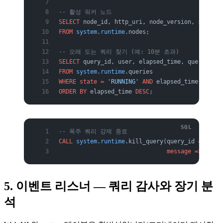
-- 활성 워커 노드
SELECT
 node_id, http_uri, node_version, 
state
FROM
 system
.
runtime
.nodes;
-- 오래 도는 쿼리 찾기 (예: 10분 초과)
SELECT
 query_id, user, elapsed_time, query
FROM
 system
.
runtime
.queries
WHERE
 state
 =
 'RUNNING'
 AND
 elapsed_time 
>
 INTE
ORDER BY
 elapsed_time 
DESC
;
-- 폭주 쿼리 강제 종료
CALL
 system
.
runtime
.kill_query(query_id 
=>
 '202
                               message
 =>
 'admi
5. 이벤트 리스너 — 쿼리 감사와 장기 분
석