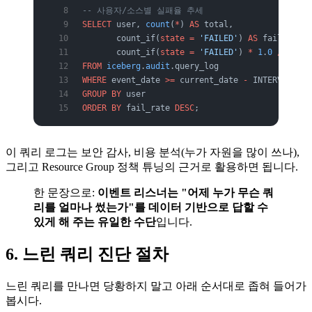
-- 사용자/소스별 실패율 추세
SELECT
 user, 
count
(
*
) 
AS
 total,
       count_if(
state
 =
 'FAILED'
) 
AS
 failed,
       count_if(
state
 =
 'FAILED'
) 
*
 1
.
0
 /
 count
FROM
 iceberg
.
audit
.query_log
WHERE
 event_date 
>=
 current_date 
-
 INTERVAL 
'7'
GROUP BY
 user
ORDER BY
 fail_rate 
DESC
;
이 쿼리 로그는 보안 감사, 비용 분석(누가 자원을 많이 쓰나),
그리고 Resource Group 정책 튜닝의 근거로 활용하면 됩니다.
한 문장으로:
이벤트 리스너는 "어제 누가 무슨 쿼
리를 얼마나 썼는가"를 데이터 기반으로 답할 수
있게 해 주는 유일한 수단
입니다.
6. 느린 쿼리 진단 절차
느린 쿼리를 만나면 당황하지 말고 아래 순서대로 좁혀 들어가
봅시다.