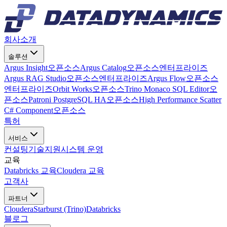
회사소개
솔루션
Argus Insight
오픈소스
Argus Catalog
오픈소스
엔터프라이즈
Argus RAG Studio
오픈소스
엔터프라이즈
Argus Flow
오픈소스
엔터프라이즈
Orbit Works
오픈소스
Trino Monaco SQL Editor
오
픈소스
Patroni PostgreSQL HA
오픈소스
High Performance Scatter
C# Component
오픈소스
특허
서비스
컨설팅
기술지원
시스템 운영
교육
Databricks 교육
Cloudera 교육
고객사
파트너
Cloudera
Starburst (Trino)
Databricks
블로그