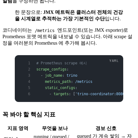
알림
을 구성하면 됩니다.
한 문장으로:
JMX 메트릭은 클러스터 전체의 건강
을 시계열로 추적하는 가장 기본적인 수단
입니다.
코디네이터는
엔드포인트(또는 JMX exporter)로
/metrics
Prometheus 포맷 메트릭을 내보낼 수 있습니다. 아래 scrape 설
정을 여러분의 Prometheus 에 추가해 봅시다.
# Prometheus scrape 예시
scrape_configs
:
  - 
job_name
: 
trino
    metrics_path
: 
/metrics
    static_configs
:
      - 
targets
: [
'trino-coordinator:8080'
]
꼭 봐야 할 핵심 지표
지표 영역
무엇을 보나
경보 신호
queued 가 계속 쌓임 → 자
running / queued /