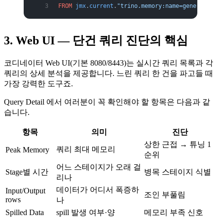
FROM
 jmx
.
current
.
"trino.memory:name=general,typ
3. Web UI — 단건 쿼리 진단의 핵심
코디네이터 Web UI(기본 8080/8443)는 실시간 쿼리 목록과 각
쿼리의 상세 분석을 제공합니다. 느린 쿼리 한 건을 파고들 때
가장 강력한 도구죠.
Query Detail 에서 여러분이 꼭 확인해야 할 항목은 다음과 같
습니다.
항목
의미
진단
상한 근접 → 튜닝 1
쿼리 최대 메모리
Peak Memory
순위
어느 스테이지가 오래 걸
Stage별 시간
병목 스테이지 식별
리나
데이터가 어디서 폭증하
Input/Output
조인 부풀림
rows
나
Spilled Data
spill 발생 여부·양
메모리 부족 신호