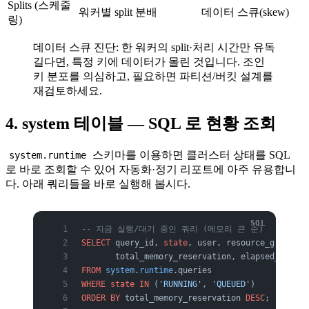
Splits (스케줄
워커별 split 분배
데이터 스큐(skew)
링)
데이터 스큐 진단: 한 워커의 split·처리 시간만 유독
길다면, 특정 키에 데이터가 몰린 것입니다. 조인
키 분포를 의심하고, 필요하면 파티션/버킷 설계를
재검토하세요.
4. system 테이블 — SQL 로 현황 조회
스키마를 이용하면 클러스터 상태를 SQL
system.runtime
로 바로 조회할 수 있어 자동화·정기 리포트에 아주 유용합니
다. 아래 쿼리들을 바로 실행해 봅시다.
-- 지금 실행/대기 중인 쿼리 (메모리 큰 순)
SELECT
 query_id, 
state
, user, resource_group_id
       total_memory_reservation, elapsed_time, 
FROM
 system
.
runtime
.queries
WHERE
 state
 IN
 (
'RUNNING'
, 
'QUEUED'
)
ORDER BY
 total_memory_reservation 
DESC
;