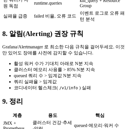
kill_query + Resource
runtime.queries
Group
원 독점
이벤트 로그로 오류 패
실패율 급증
failed 비율, 오류 코드
턴 분석
8. 알림(Alerting) 권장 규칙
Grafana/Alertmanager 로 최소한 다음 규칙을 걸어두세요. 이것
만 있어도 장애를 사전에 감지할 수 있습니다.
활성 워커 수가 기대치 아래로 N분 지속
클러스터 메모리 사용률 > 85% N분 지속
queued 쿼리 수 > 임계값 N분 지속
쿼리 실패율 > 임계값
코디네이터 헬스체크(
) 실패
/v1/info
9. 정리
계층
용도
핵심
클러스터 건강·추세
JMX +
queued·메모리·워커 수
Prometheus
·알림