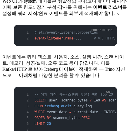
Web UI 와 system 테이블은 휘발성입니다(코디네이터 재시작·
이력 보존 한도). 장기 분석·감사를 위해서는
이벤트 리스너
를
설정해 쿼리 시작/완료 이벤트를 외부에 적재해야 합니다.
# etc/event-listener.properties
event-listener.name
=...      
# 예: HTTP, Kaf
이벤트에는 쿼리 텍스트, 사용자, 소스, 실행 시간, 스캔 바이
트, 메모리, 성공/실패, 오류 코드 등이 담깁니다. 이를
Kafka/HTTP 로 받아 Iceberg 테이블에 적재하면 — Trino 자신
으로 — 아래처럼 다양한 분석을 할 수 있습니다.
-- 어제 가장 비싼(스캔량 많은) 쿼리 Top 20
SELECT
 user, scanned_bytes 
/
 1e9 
AS
 scanned_gb,
FROM
 iceberg
.
audit
.query_log
WHERE
 event_date 
=
 current_date 
-
 INTERVAL 
'1'
 
ORDER BY
 scanned_bytes 
DESC
LIMIT
 20
;