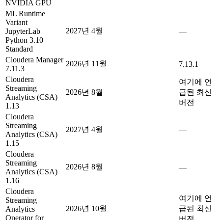
NVIDIA GPU
ML Runtime
Variant
2027년 4월
JupyterLab
—
Python 3.10
Standard
Cloudera Manager
2026년 11월
7.13.1
7.11.3
Cloudera
여기에 언
Streaming
2026년 8월
급된 최신
Analytics (CSA)
버전
1.13
Cloudera
Streaming
2027년 4월
—
Analytics (CSA)
1.15
Cloudera
Streaming
2026년 8월
—
Analytics (CSA)
1.16
Cloudera
여기에 언
Streaming
2026년 10월
급된 최신
Analytics
Operator for
버전