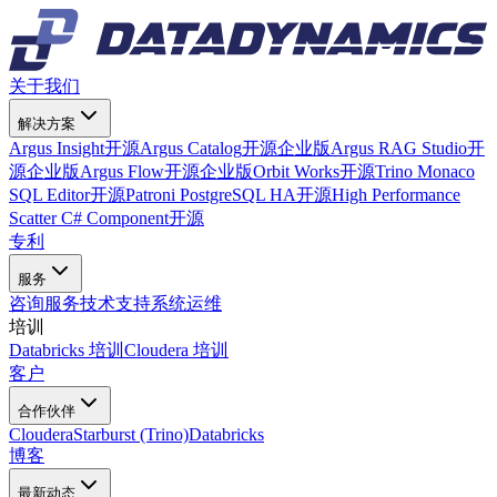
关于我们
解决方案
Argus Insight
开源
Argus Catalog
开源
企业版
Argus RAG Studio
开
源
企业版
Argus Flow
开源
企业版
Orbit Works
开源
Trino Monaco
SQL Editor
开源
Patroni PostgreSQL HA
开源
High Performance
Scatter C# Component
开源
专利
服务
咨询服务
技术支持
系统运维
培训
Databricks 培训
Cloudera 培训
客户
合作伙伴
Cloudera
Starburst (Trino)
Databricks
博客
最新动态