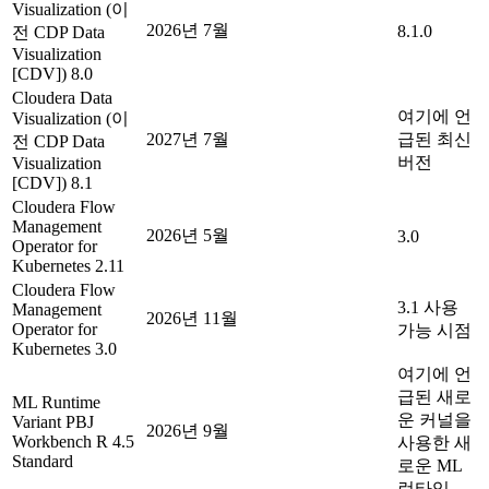
Visualization (이
2026년 7월
8.1.0
전 CDP Data
Visualization
[CDV]) 8.0
Cloudera Data
여기에 언
Visualization (이
2027년 7월
급된 최신
전 CDP Data
버전
Visualization
[CDV]) 8.1
Cloudera Flow
Management
2026년 5월
3.0
Operator for
Kubernetes 2.11
Cloudera Flow
3.1 사용
Management
2026년 11월
Operator for
가능 시점
Kubernetes 3.0
여기에 언
급된 새로
ML Runtime
운 커널을
Variant PBJ
2026년 9월
Workbench R 4.5
사용한 새
Standard
로운 ML
런타임