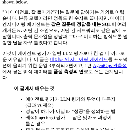
shown below.
"이 에이전트, 잘 돌아가?"라는 질문에 답하기는 의외로 어렵
습니다. 분류 모델이라면 정확도 한 숫자로 끝나지만, 데이터
엔지니어링 에이전트는
같은 질문에 정답을 내는 SQL이 여러
개
거든요. 어떤 건 조인으로, 어떤 건 서브쿼리로 같은 답에 도
달합니다. 출력 문자열을 정답과 그대로 비교하는 방식으론 멀
쩡한 답을 자꾸 틀렸다고 합니다.
이것이 에이전트 평가가 일반 LLM 평가보다 한 겹 더 까다로
운 이유입니다. 이 글은
데이터 엔지니어링 에이전트
를 프로덕
션에 올리기 위한 운영 3부작의 2편이고, 1편
AgentOps 관측성
에서 쌓은 궤적 데이터를
품질 측정의 연료
로 쓰는 단계입니
다.
이 글에서 배우는 것
에이전트 평가가 LLM 평가와 무엇이 다른지
(결과 vs 궤적)
정답이 하나가 아닐 때 "성공"을 정의하는 법
궤적(trajectory) 평가 — 답은 맞아도 과정이
틀린 경우
회귀 테스트로 프롬프트 수정의 부작용을 잡