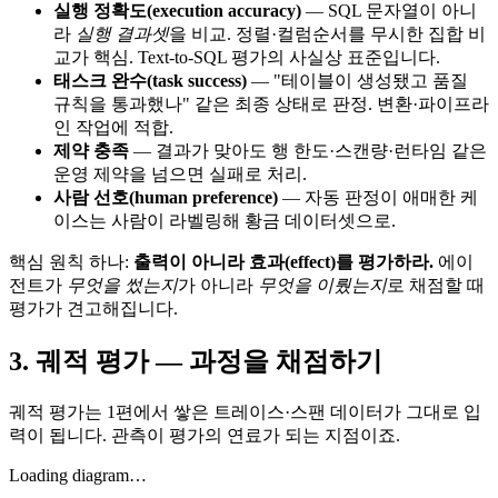
실행 정확도(execution accuracy)
— SQL 문자열이 아니
라
실행 결과셋
을 비교. 정렬·컬럼순서를 무시한 집합 비
교가 핵심. Text-to-SQL 평가의 사실상 표준입니다.
태스크 완수(task success)
— "테이블이 생성됐고 품질
규칙을 통과했나" 같은 최종 상태로 판정. 변환·파이프라
인 작업에 적합.
제약 충족
— 결과가 맞아도 행 한도·스캔량·런타임 같은
운영 제약을 넘으면 실패로 처리.
사람 선호(human preference)
— 자동 판정이 애매한 케
이스는 사람이 라벨링해 황금 데이터셋으로.
핵심 원칙 하나:
출력이 아니라 효과(effect)를 평가하라.
에이
전트가
무엇을 썼는지
가 아니라
무엇을 이뤘는지
로 채점할 때
평가가 견고해집니다.
3. 궤적 평가 — 과정을 채점하기
궤적 평가는 1편에서 쌓은 트레이스·스팬 데이터가 그대로 입
력이 됩니다. 관측이 평가의 연료가 되는 지점이죠.
Loading diagram…