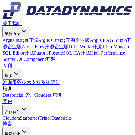
关于我们
解决方案
Argus Insight
开源
Argus Catalog
开源
企业版
Argus RAG Studio
开
源
企业版
Argus Flow
开源
企业版
Orbit Works
开源
Trino Monaco
SQL Editor
开源
Patroni PostgreSQL HA
开源
High Performance
Scatter C# Component
开源
专利
服务
咨询服务
技术支持
系统运维
培训
Databricks 培训
Cloudera 培训
客户
合作伙伴
Cloudera
Starburst (Trino)
Databricks
博客
最新动态