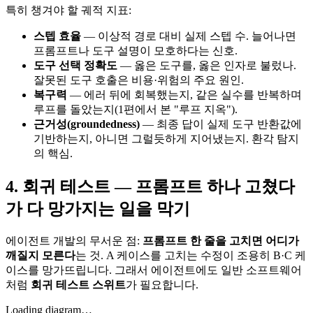
특히 챙겨야 할 궤적 지표:
스텝 효율
— 이상적 경로 대비 실제 스텝 수. 늘어나면
프롬프트나 도구 설명이 모호하다는 신호.
도구 선택 정확도
— 옳은 도구를, 옳은 인자로 불렀나.
잘못된 도구 호출은 비용·위험의 주요 원인.
복구력
— 에러 뒤에 회복했는지, 같은 실수를 반복하며
루프를 돌았는지(1편에서 본 "루프 지옥").
근거성(groundedness)
— 최종 답이 실제 도구 반환값에
기반하는지, 아니면 그럴듯하게 지어냈는지. 환각 탐지
의 핵심.
4. 회귀 테스트 — 프롬프트 하나 고쳤다
가 다 망가지는 일을 막기
에이전트 개발의 무서운 점:
프롬프트 한 줄을 고치면 어디가
깨질지 모른다
는 것. A 케이스를 고치는 수정이 조용히 B·C 케
이스를 망가뜨립니다. 그래서 에이전트에도 일반 소프트웨어
처럼
회귀 테스트 스위트
가 필요합니다.
Loading diagram…