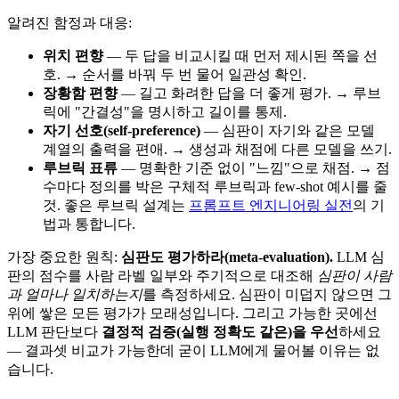
알려진 함정과 대응:
위치 편향
— 두 답을 비교시킬 때 먼저 제시된 쪽을 선
호. → 순서를 바꿔 두 번 물어 일관성 확인.
장황함 편향
— 길고 화려한 답을 더 좋게 평가. → 루브
릭에 "간결성"을 명시하고 길이를 통제.
자기 선호(self-preference)
— 심판이 자기와 같은 모델
계열의 출력을 편애. → 생성과 채점에 다른 모델을 쓰기.
루브릭 표류
— 명확한 기준 없이 "느낌"으로 채점. → 점
수마다 정의를 박은 구체적 루브릭과 few-shot 예시를 줄
것. 좋은 루브릭 설계는
프롬프트 엔지니어링 실전
의 기
법과 통합니다.
가장 중요한 원칙:
심판도 평가하라(meta-evaluation).
LLM 심
판의 점수를 사람 라벨 일부와 주기적으로 대조해
심판이 사람
과 얼마나 일치하는지
를 측정하세요. 심판이 미덥지 않으면 그
위에 쌓은 모든 평가가 모래성입니다. 그리고 가능한 곳에선
LLM 판단보다
결정적 검증(실행 정확도 같은)을 우선
하세요
— 결과셋 비교가 가능한데 굳이 LLM에게 물어볼 이유는 없
습니다.