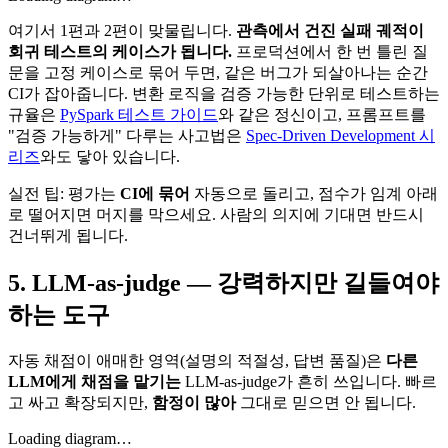
여기서 1편과 2편이 맞물립니다.
관측에서 건진 실패 궤적이
회귀 테스트의 케이스가 됩니다.
프로덕션에서 한 번 틀린 질
문을 고정 케이스로 묶어 두면, 같은 버그가 되살아나는 순간
CI가 잡아줍니다. 변환 로직을 검증 가능한 단위로 테스트하는
규율은
PySpark 테스트 가이드
와 같은 정신이고, 프롬프트를
"검증 가능하게" 다루는 사고법은
Spec-Driven Development 시
리즈
와도 닿아 있습니다.
실전 팁: 평가는
CI에 묶어
자동으로 돌리고, 점수가 임계 아래
로 떨어지면 머지를 막으세요. 사람의 의지에 기대면 반드시
건너뛰게 됩니다.
5. LLM-as-judge — 강력하지만 길들여야
하는 도구
자동 채점이 애매한 영역(설명의 적절성, 답변 품질)은
다른
LLM에게 채점을 맡기는
LLM-as-judge가 흔히 쓰입니다. 빠르
고 싸고 확장되지만,
함정이 많아
그대로 믿으면 안 됩니다.
Loading diagram…