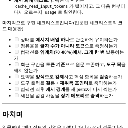
캐시 회계 테스트
: 컴팩션 직후 턴은
가 떨어지고, 그 다음 턴부터
cache_read_input_tokens
다시 오르는지
로 확인한다.
usage
마지막으로 구현 체크리스트입니다(입문편 체크리스트의 코
드 대응판).
상태를
메시지 배열 하나
로 단순하게 유지하는가
점유율을
글자 수가 아니라 토큰
으로 측정하는가
컴팩션을
임계치(70~80%)에서, 크게 한 번
발동하는
가
최근 구간을
토큰 기준
으로 원문 보존하고,
도구 짝
을
깨지 않는가
요약을
양식으로 강제
하고 핵심 항목을
검증
하는가
도구 출력을
결론 + 재취득 포인터
로 축약하는가
컴팩션 직후
캐시 경계
를 새 prefix에 다시 찍는가
세션을 넘길 사실을
장기 메모리로 승격
하는가
마치며
입문편이 "에이전트의 기억은 마법이 아니라 정리 정돈"이라