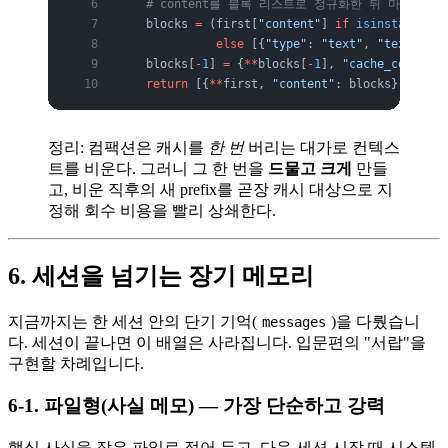
    # content를 블록 리스트로 정규화한 뒤 마지막 블록에
    blocks 
=
 (first[
"content"
] 
if
 isinstance
(fi
              else
 [{
"type"
: 
"text"
, 
"text"
: fi
    blocks[
-
1
] 
=
 {
**
blocks[
-
1
], 
"cache_control"
    return
 [{
**
first, 
"content"
: blocks}] 
+
 mes
정리: 컴팩션은 캐시를
한 번
버리는 대가로 컨텍스
트를 비운다. 그러니 그 한 번을
드물고 크게
만들
고, 비운 직후의 새 prefix를 곧장 캐시 대상으로 지
정해 회수 비용을 빨리 상쇄한다.
6. 세션을 넘기는 장기 메모리
지금까지는 한 세션 안의 단기 기억(
)을 다뤘습니
messages
다. 세션이 끝나면 이 배열은 사라집니다. 입문편의 "서랍"을
구현할 차례입니다.
6-1. 파일형(사실 메모) — 가장 단순하고 강력
핵심 사실을 작은 파일로 적어 두고, 다음 세션 시작 때 시스템