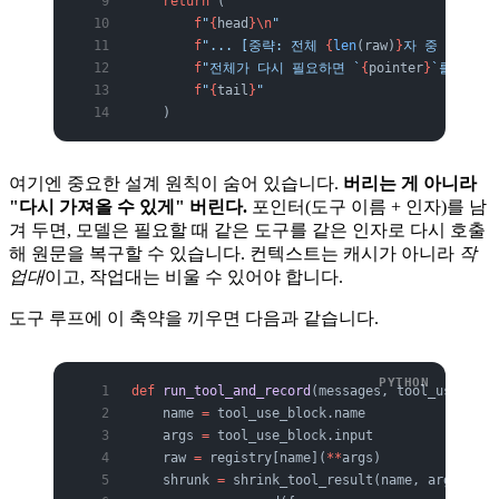
    return
 (
        f
"
{
head
}\n
"
        f
"... [중략: 전체 
{
len
(raw)
}
자 중 일부만 
        f
"전체가 다시 필요하면 `
{
pointer
}
`를 재실행
        f
"
{
tail
}
"
    )
여기엔 중요한 설계 원칙이 숨어 있습니다.
버리는 게 아니라
"다시 가져올 수 있게" 버린다.
포인터(도구 이름 + 인자)를 남
겨 두면, 모델은 필요할 때 같은 도구를 같은 인자로 다시 호출
해 원문을 복구할 수 있습니다. 컨텍스트는 캐시가 아니라
작
업대
이고, 작업대는 비울 수 있어야 합니다.
도구 루프에 이 축약을 끼우면 다음과 같습니다.
def
 run_tool_and_record
(messages, tool_use_bloc
    name 
=
 tool_use_block.name
    args 
=
 tool_use_block.input
    raw 
=
 registry[name](
**
args)              
    shrunk 
=
 shrink_tool_result(name, args, raw