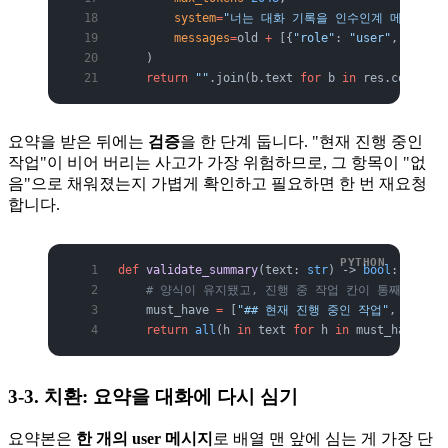
        system
=
"너는 대화 기록을 인수인계 메모로 압
        messages
=
old 
+
 [{
"role"
: 
"user"
, 
"conte
    )
    return
 ""
.join(b.text 
for
 b 
in
 res.content 
요약을 받은 뒤에는
검증
을 한 단계 둡니다. "현재 진행 중인
작업"이 비어 버리는 사고가 가장 위험하므로, 그 항목이 "없
음"으로 채워졌는지 가볍게 확인하고 필요하면 한 번 재요청
합니다.
def
 validate_summary
(text: 
str
) -> 
bool
:
    # 양식이 유지됐고, 진행 중 작업 칸이 통째로 비
    must_have 
=
 [
"## 현재 진행 중인 작업"
, 
"## 
    return
 all
(h 
in
 text 
for
 h 
in
 must_have)
3-3. 치환: 요약을 대화에 다시 심기
요약본은
한 개의 user 메시지
로 배열 맨 앞에 심는 게 가장 단