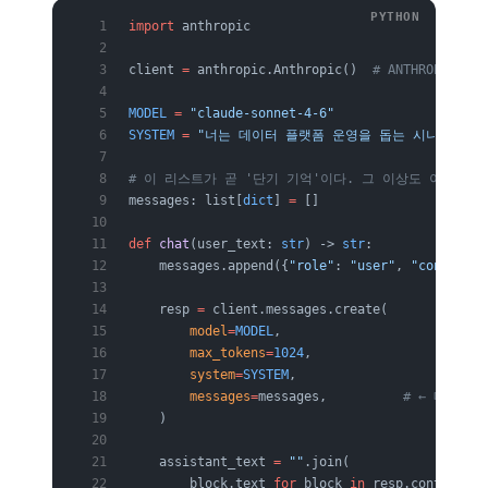
import
 anthropic
client 
=
 anthropic.Anthropic()  
# ANTHROPIC_A
MODEL
 =
 "claude-sonnet-4-6"
SYSTEM
 =
 "너는 데이터 플랫폼 운영을 돕는 시니어 엔지
# 이 리스트가 곧 '단기 기억'이다. 그 이상도 이하도 
messages: list[
dict
] 
=
 []
def
 chat
(user_text: 
str
) -> 
str
:
    messages.append({
"role"
: 
"user"
, 
"content"
:
    resp 
=
 client.messages.create(
        model
=
MODEL
,
        max_tokens
=
1024
,
        system
=
SYSTEM
,
        messages
=
messages,          
# ← 매 턴 
    )
    assistant_text 
=
 ""
.join(
        block.text 
for
 block 
in
 resp.content 
if