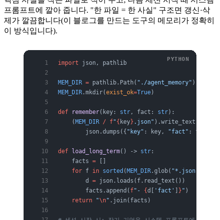
프롬프트에 깔아 줍니다. "한 파일 = 한 사실" 구조면 갱신·삭
제가 깔끔합니다(이 블로그를 만드는 도구의 메모리가 정확히
이 방식입니다).
import
 json, pathlib
MEM_DIR
 =
 pathlib.Path(
"./agent_memory"
)
MEM_DIR
.mkdir(
exist_ok
=
True
)
def
 remember
(key: 
str
, fact: 
str
):
    (
MEM_DIR
 /
 f
"
{
key
}
.json"
).write_text(
        json.dumps({
"key"
: key, 
"fact"
: fact}, 
def
 load_long_term
() -> 
str
:
    facts 
=
 []
    for
 f 
in
 sorted
(
MEM_DIR
.glob(
"*.json"
)):
        d 
=
 json.loads(f.read_text())
        facts.append(
f
"- 
{
d[
'fact'
]
}
"
)
    return
 "
\n
"
.join(facts)