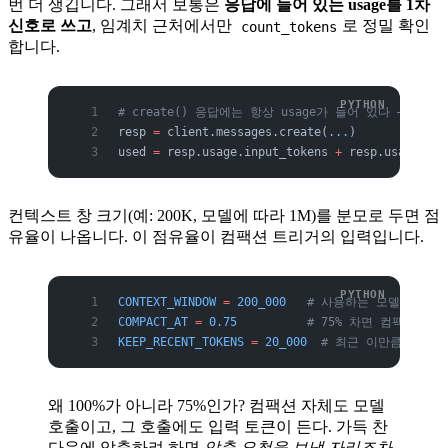
번 더 생깁니다. 그래서 보통은
응답에 들어 있는 usage를 1차
신호로 쓰고
, 임계치 근처에서만
로 정밀 확인
count_tokens
합니다.
# create() 응답에는 항상 usage가 들어 있다 — 추
resp 
=
 client.messages.create(
...
)
used 
=
 resp.usage.input_tokens 
+
 resp.usage.out
컨텍스트 창 크기(예: 200K, 모델에 따라 1M)를 분모로 두면 점
유율이 나옵니다. 이 점유율이 컴팩션 트리거의 입력입니다.
CONTEXT_WINDOW
 =
 200_000
   # 사용하는 모델의 컨텍
COMPACT_AT
 =
 0.75
          # 75% 차면 컴팩션
KEEP_RECENT_TOKENS
 =
 20_000
  # 최근 이만큼은 원문
왜 100%가 아니라 75%인가? 컴팩션 자체도 모델
호출이고, 그 호출에도 입력 토큰이 든다. 가득 찬
다음에 압축하려 하면
압축 요청을 보낼 자리조차