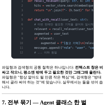
def
 recall_relevant
(query: 
str
, k: 
int
 =
 5
) -> 
    hits 
=
 vector_store.search(embed(query), 
to
    return
 "
\n
"
.join(
f
"- 
{
h.text
}
"
 for
 h 
in
 hit
def
 chat_with_recall
(user_text: 
str
):
    # 이번 턴에만 필요한 기억을 끌어와 일시적으로 끼
    relevant 
=
 recall_relevant(user_text)
    augmented 
=
 user_text
    if
 relevant:
        augmented 
=
 f
"[참고 기억]
\n{
relevant
}\n\
    messages.append({
"role"
: 
"user"
, 
"content"
:
    # ... 이하 동일
파일형과 검색형의 공통 철학은 하나입니다:
컨텍스트 창은 비
싸고 작으니, 평소엔 밖에 두고 필요한 것만 그때그때 올린다.
파일형은 "항상 깔아도 될 만큼 작은 핵심"에, 검색형은 "방대
해서 골라 써야 하는 것"에 맞습니다. 실무에서는 둘을 섞어 씁
니다.
7. 전부 묶기 — Agent 클래스 한 벌