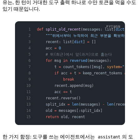
유는, 한 턴이 거대한 도구 출력 하나로 수만 토큰을 먹을 수도
있기 때문입니다.
def
 split_old_recent
(messages: list[
dict
], keep
    """뒤에서부터 누적하여 최근 부분을 확보하고, 나
    recent: list[
dict
] 
=
 []
    acc 
=
 0
    # 뒤(최근)에서 앞(과거)으로 훑는다
    for
 msg 
in
 reversed
(messages):
        t 
=
 count_tokens([msg], 
system
=
""
)  
# 
        if
 acc 
+
 t 
>
 keep_recent_tokens 
and
 rec
            break
        recent.append(msg)
        acc 
+=
 t
    recent.reverse()
    split_idx 
=
 len
(messages) 
-
 len
(recent)
    old 
=
 messages[:split_idx]
    return
 old, recent
한 가지 함정: 도구를 쓰는 에이전트에서는
의 도
assistant