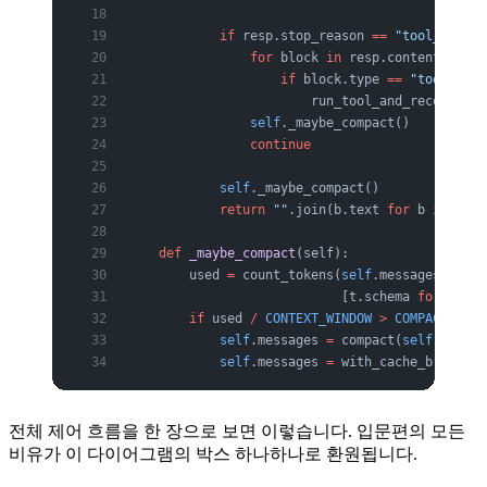
            if
 resp.stop_reason 
==
 "tool_use"
:
                for
 block 
in
 resp.content:
                    if
 block.type 
==
 "tool_use"
                        run_tool_and_record(
sel
                self
._maybe_compact()          
                continue
                    
            self
._maybe_compact()              
            return
 ""
.join(b.text 
for
 b 
in
 resp
    def
 _maybe_compact
(self):
        used 
=
 count_tokens(
self
.messages, buil
                            [t.schema 
for
 t 
in
 
        if
 used 
/
 CONTEXT_WINDOW
 >
 COMPACT_AT
:
            self
.messages 
=
 compact(
self
.messag
            self
.messages 
=
 with_cache_breakpoi
전체 제어 흐름을 한 장으로 보면 이렇습니다. 입문편의 모든
비유가 이 다이어그램의 박스 하나하나로 환원됩니다.