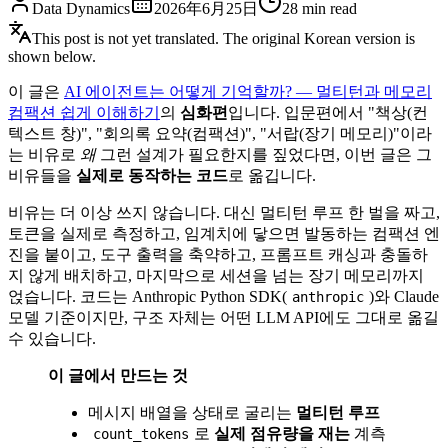
Data Dynamics
2026年6月25日
28
min read
This post is not yet translated. The original Korean version is
shown below.
이 글은
AI 에이전트는 어떻게 기억할까? — 멀티턴과 메모리
컴팩션 쉽게 이해하기
의
심화편
입니다. 입문편에서 "책상(컨
텍스트 창)", "회의록 요약(컴팩션)", "서랍(장기 메모리)"이라
는 비유로
왜
그런 설계가 필요한지를 짚었다면, 이번 글은 그
비유들을
실제로 동작하는 코드
로 옮깁니다.
비유는 더 이상 쓰지 않습니다. 대신 멀티턴 루프 한 벌을 짜고,
토큰을 실제로 측정하고, 임계치에 닿으면 발동하는 컴팩션 엔
진을 붙이고, 도구 출력을 축약하고, 프롬프트 캐싱과 충돌하
지 않게 배치하고, 마지막으로 세션을 넘는 장기 메모리까지
얹습니다. 코드는 Anthropic Python SDK(
)와 Claude
anthropic
모델 기준이지만, 구조 자체는 어떤 LLM API에도 그대로 옮길
수 있습니다.
이 글에서 만드는 것
메시지 배열을 상태로 굴리는
멀티턴 루프
로
실제 점유량을 재는
계측
count_tokens