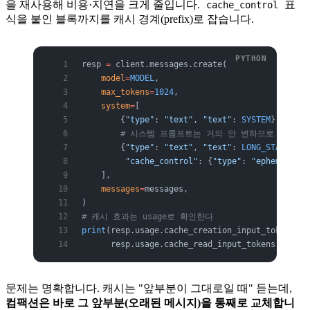
을 재사용해 비용·지연을 크게 줄입니다.
표
cache_control
식을 붙인 블록까지를 캐시 경계(prefix)로 잡습니다.
resp 
=
 client.messages.create(
    model
=
MODEL
,
    max_tokens
=
1024
,
    system
=
[
        {
"type"
: 
"text"
, 
"text"
: 
SYSTEM
},
        # 시스템 프롬프트는 거의 안 변하므로 캐시하
        {
"type"
: 
"text"
, 
"text"
: 
LONG_STABLE_GU
         "cache_control"
: {
"type"
: 
"ephemeral"
}
    ],
    messages
=
messages,
)
# 캐시 효과는 usage로 확인한다
print
(resp.usage.cache_creation_input_tokens,  
      resp.usage.cache_read_input_tokens)      
문제는 명확합니다. 캐시는 "앞부분이 그대로일 때" 듣는데,
컴팩션은 바로 그 앞부분(오래된 메시지)을 통째로 교체합니