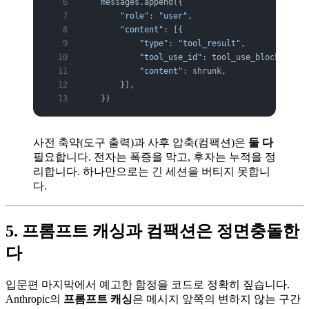
    messages.append({
        "role"
: 
"user"
,
        "content"
: [{
            "type"
: 
"tool_result"
,
            "tool_use_id"
: tool_use_block.id,
            "content"
: shrunk,                
        }],
    })
사전 축약(도구 출력)과 사후 압축(컴팩션)은
둘 다
필요합니다. 전자는 폭증을 막고, 후자는 누적을 정
리합니다. 하나만으로는 긴 세션을 버티지 못합니
다.
5. 프롬프트 캐싱과 컴팩션은 정면충돌한
다
입문편 마지막에서 예고한 함정을 코드로 정확히 짚습니다.
Anthropic의
프롬프트 캐싱
은 메시지 앞쪽의 변하지 않는 구간