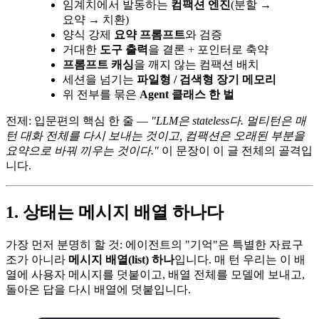
임계치에서 발동하는
컴팩션 엔진
(분할 →
요약 → 치환)
양식 강제
요약 프롬프트
와 검증
거대한
도구 출력
을 결론 + 포인터로 축약
프롬프트 캐싱
을 깨지 않는 컴팩션 배치
세션을 넘기는
파일형 / 검색형 장기 메모리
위 전부를 묶은
Agent 클래스 한 벌
전제: 입문편의 핵심 한 줄 —
"LLM은 stateless다. 멀티턴은 매
턴 대화 전체를 다시 보내는 것이고, 컴팩션은 오래된 부분을
요약으로 바꿔 끼우는 것이다."
이 문장이 이 글 전체의 골격입
니다.
1. 상태는 메시지 배열 하나다
가장 먼저 분명히 할 것: 에이전트의 "기억"은 특별한 자료구
조가 아니라
메시지 배열(list) 하나
입니다. 매 턴 우리는 이 배
열에 사용자 메시지를 덧붙이고, 배열 전체를 모델에 보내고,
돌아온 답을 다시 배열에 덧붙입니다.