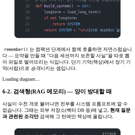
# 세션 시작 시: 장기 기억을 시스템 프롬프트에 주입
def
 build_system
() -> 
str
:
    longterm 
=
 load_long_term()
    if
 not
 longterm:
        return
 SYSTEM
    return
 SYSTEM
 +
 "
\n\n
[이전 세션에서 알게 된 사
는 컴팩션 단계에서 함께 호출하면 자연스럽습니
remember()
다 — 요약을 만들 때 "다음 세션까지 보존할 사실"을 따로 뽑
아 파일로 떨어뜨리는 식입니다. 단기 기억(책상)에서 장기 기
억(서랍)으로
승격
시키는 셈입니다.
Loading diagram…
6-2. 검색형(RAG 메모리) — 양이 방대할 때
사실이 수천 개로 불어나면 전부를 시스템 프롬프트에 깔 수
없습니다. 그때는 외부 저장소(벡터 DB 등)에 넣고,
현재 질문
과 관련된 조각만
검색해 그 턴에만 책상에 올립니다.