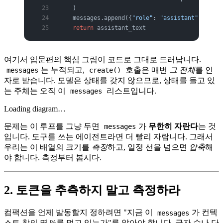
    )
    messages.append({
"role"
: 
"assistant"
, 
"cont
    return
 assistant_text
여기서 입문편의 핵심 그림이 코드로 그대로 드러납니다.
는 누적되고,
호출은 매번
그 전체
를 인
messages
create()
자로 받습니다. 모델은 상태를 갖지 않으므로, 상태를 들고 있
는 주체는 오직 이
리스트입니다.
messages
Loading diagram…
문제는 이 루프를 그냥 두면
가
무한히 자란다
는 것
messages
입니다. 도구를 쓰는 에이전트라면 더 빨리 자랍니다. 그래서
우리는 이 배열의 크기를
측정
하고, 일정 선을 넘으면
압축
해
야 합니다. 측정부터 봅시다.
2. 토큰을 추측하지 말고 측정하라
컴팩션을 언제 발동할지 정하려면 "지금 이
가 컨텍
messages
스트 창의 몇 %를 먹고 있는가"를 알아야 합니다. 글자 수나 단