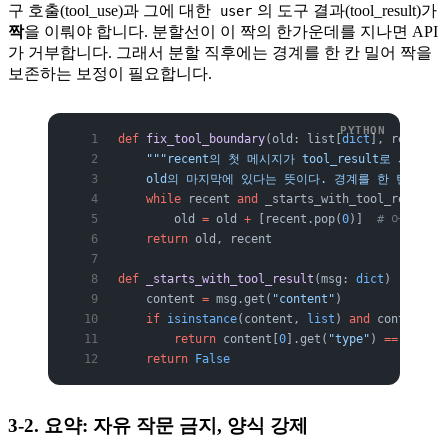
구 호출(tool_use)과 그에 대한
의 도구 결과(tool_result)가
user
짝
을 이뤄야 합니다. 분할선이 이 짝의 한가운데를 지나면 API
가 거부합니다. 그래서 분할 직후에는 경계를 한 칸 밀어 짝을
보존하는 보정이 필요합니다.
def
 fix_tool_boundary
(old: list[
dict
], recent: 
    """recent의 첫 메시지가 tool_result로 시작하면
    old의 마지막에 있다는 뜻이다. 경계를 한 턴 당겨 
    while
 recent 
and
 _starts_with_tool_result(r
        old 
=
 old 
+
 [recent.pop(
0
)]  
# 어차피 
    return
 old, recent
def
 _starts_with_tool_result
(msg: 
dict
) -> 
bool
    content 
=
 msg.get(
"content"
)
    if
 isinstance
(content, 
list
) 
and
 content:
        return
 content[
0
].get(
"type"
) 
==
 "tool_
    return
 False
3-2. 요약: 자유 작문 금지, 양식 강제