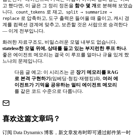
고 했다면, 이 글은 그 정리 정돈을
함수 몇 개
로 분해해 보였습
니다.
로 재고,
count_tokens
split → summarize →
로 압축하고, 도구 출력은 들어올 때 줄이고, 캐시 경
replace
계를 컴팩션 경계에 맞추고, 보존할 것은 서랍으로 승격한다
— 이게 전부입니다.
화려한 자료구조도, 비밀스러운 모델 내부도 없습니다.
stateless한 모델 위에, 상태를 들고 있는 부지런한 루프 하나
.
좋은 에이전트 메모리는 결국 이 루프를 얼마나 규율 있게 짰
느냐의 문제입니다.
다음 글 예고: 이 시리즈는 곧
장기 메모리를 RAG
로 본격 구현하기
(임베딩·청킹·재랭킹)와,
여러 에
이전트가 기억을 공유하는 멀티 에이전트 메모리
를 같은 코드 수준으로 다룹니다.
喜欢这篇文章吗？
订阅 Data Dynamics 博客，新文章发布时即可通过邮件第一时