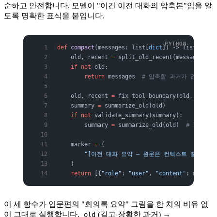
순하고 안전합니다. 모델이 "이건 이전 대화의 압축본"임을 알
도록 명확한 표식을 붙입니다.
def
 compact
(messages: list[
dict
]) -> list[
dict
]
    old, recent 
=
 split_old_recent(messages, 
KE
    if
 not
 old:
        return
 messages  
# 압축할 과거가 없음
    old, recent 
=
 fix_tool_boundary(old, recent
    summary 
=
 summarize_old(old)
    if
 not
 validate_summary(summary):
        summary 
=
 summarize_old(old)  
# 1회 재
    marker 
=
 (
        "[이전 대화 요약 — 원문은 컨텍스트 절약을 
    )
    return
 [{
"role"
: 
"user"
, 
"content"
: marker}
이 세 함수가 입문편의 "회의록 요약" 그림을 한 치의 비유 없
이 그대로 실행합니다.
(길고 장황한 과거) →
old