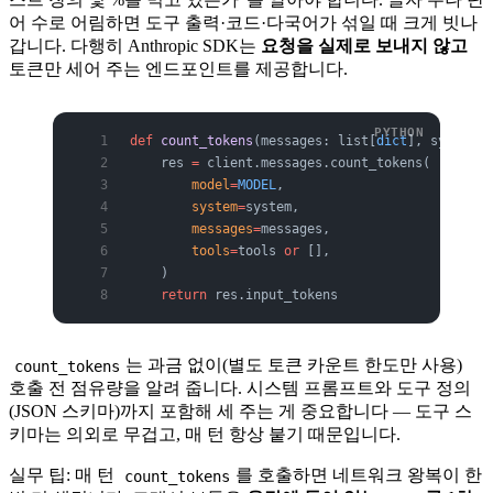
어 수로 어림하면 도구 출력·코드·다국어가 섞일 때 크게 빗나
갑니다. 다행히 Anthropic SDK는
요청을 실제로 보내지 않고
토큰만 세어 주는 엔드포인트를 제공합니다.
def
 count_tokens
(messages: list[
dict
], system: 
    res 
=
 client.messages.count_tokens(
        model
=
MODEL
,
        system
=
system,
        messages
=
messages,
        tools
=
tools 
or
 [],
    )
    return
 res.input_tokens
는 과금 없이(별도 토큰 카운트 한도만 사용)
count_tokens
호출 전 점유량을 알려 줍니다. 시스템 프롬프트와 도구 정의
(JSON 스키마)까지 포함해 세 주는 게 중요합니다 — 도구 스
키마는 의외로 무겁고, 매 턴 항상 붙기 때문입니다.
실무 팁: 매 턴
를 호출하면 네트워크 왕복이 한
count_tokens