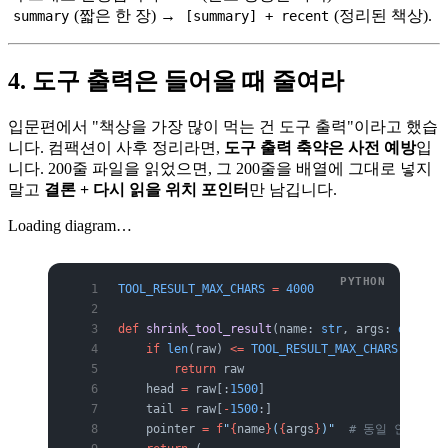
(짧은 한 장) →
(정리된 책상).
summary
[summary] + recent
4. 도구 출력은 들어올 때 줄여라
입문편에서 "책상을 가장 많이 먹는 건 도구 출력"이라고 했습
니다. 컴팩션이 사후 정리라면,
도구 출력 축약은 사전 예방
입
니다. 200줄 파일을 읽었으면, 그 200줄을 배열에 그대로 넣지
말고
결론 + 다시 읽을 위치 포인터
만 남깁니다.
Loading diagram…
TOOL_RESULT_MAX_CHARS
 =
 4000
def
 shrink_tool_result
(name: 
str
, args: 
dict
, r
    if
 len
(raw) 
<=
 TOOL_RESULT_MAX_CHARS
:
        return
 raw
    head 
=
 raw[:
1500
]
    tail 
=
 raw[
-
1500
:]
    pointer 
=
 f
"
{
name
}
(
{
args
}
)"
  # 동일 인자로 