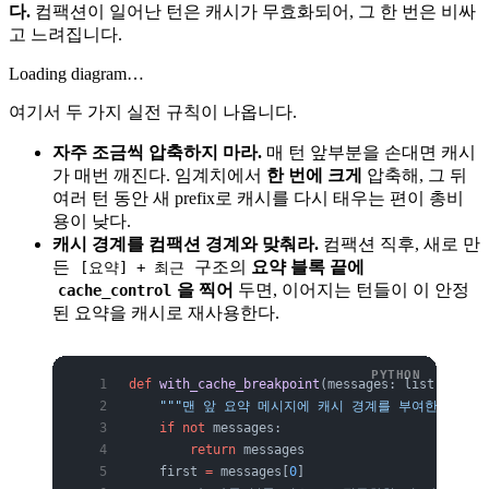
다.
컴팩션이 일어난 턴은 캐시가 무효화되어, 그 한 번은 비싸
고 느려집니다.
Loading diagram…
여기서 두 가지 실전 규칙이 나옵니다.
자주 조금씩 압축하지 마라.
매 턴 앞부분을 손대면 캐시
가 매번 깨진다. 임계치에서
한 번에 크게
압축해, 그 뒤
여러 턴 동안 새 prefix로 캐시를 다시 태우는 편이 총비
용이 낮다.
캐시 경계를 컴팩션 경계와 맞춰라.
컴팩션 직후, 새로 만
든
구조의
요약 블록 끝에
[요약] + 최근
을 찍어
두면, 이어지는 턴들이 이 안정
cache_control
된 요약을 캐시로 재사용한다.
def
 with_cache_breakpoint
(messages: list[
dict
])
    """맨 앞 요약 메시지에 캐시 경계를 부여한다(컴팩션
    if
 not
 messages:
        return
 messages
    first 
=
 messages[
0
]