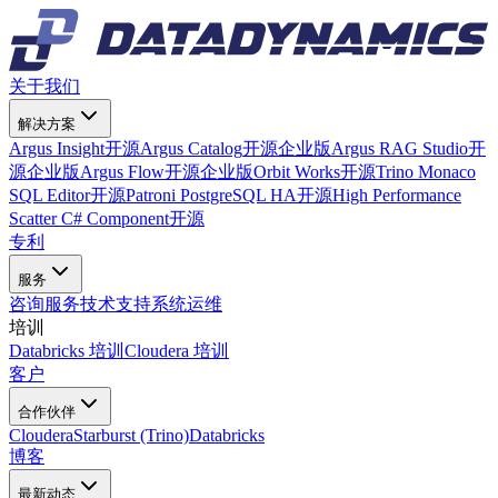
关于我们
解决方案
Argus Insight
开源
Argus Catalog
开源
企业版
Argus RAG Studio
开
源
企业版
Argus Flow
开源
企业版
Orbit Works
开源
Trino Monaco
SQL Editor
开源
Patroni PostgreSQL HA
开源
High Performance
Scatter C# Component
开源
专利
服务
咨询服务
技术支持
系统运维
培训
Databricks 培训
Cloudera 培训
客户
合作伙伴
Cloudera
Starburst (Trino)
Databricks
博客
最新动态