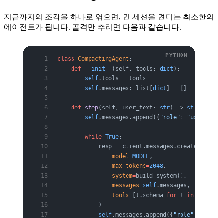
지금까지의 조각을 하나로 엮으면, 긴 세션을 견디는 최소한의
에이전트가 됩니다. 골격만 추리면 다음과 같습니다.
class
 CompactingAgent
:
    def
 __init__
(self, tools: 
dict
):
        self
.tools 
=
 tools
        self
.messages: list[
dict
] 
=
 []
    def
 step
(self, user_text: 
str
) -> 
str
:
        self
.messages.append({
"role"
: 
"user"
, 
"
        while
 True
:
            resp 
=
 client.messages.create(
                model
=
MODEL
,
                max_tokens
=
2048
,
                system
=
build_system(),         
                messages
=
self
.messages,
                tools
=
[t.schema 
for
 t 
in
 self
.t
            )
            self
.messages.append({
"role"
: 
"assi