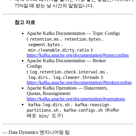
75%일 때 받는 낮 시간의 알림입니다.
참고 자료
Apache Kafka Documentation — Topic Configs
(
,
,
retention.ms
retention.bytes
,
segment.bytes
):
min.cleanable.dirty.ratio
https://kafka.apache.org/documentation/#topicconfigs
Apache Kafka Documentation — Broker
Configs
(
,
log.retention.check.interval.ms
,
):
log.dirs
log.cleaner.threads
https://kafka.apache.org/documentation/#brokerconfigs
Apache Kafka Operations — Datacenters,
Quotas, Reassignment:
https://kafka.apache.org/documentation/#operations
,
kafka-log-dirs.sh
kafka-reassign-
,
(Kafka
partitions.sh
kafka-configs.sh
배포
도구)
bin/
— Data Dynamics 엔지니어링 팀