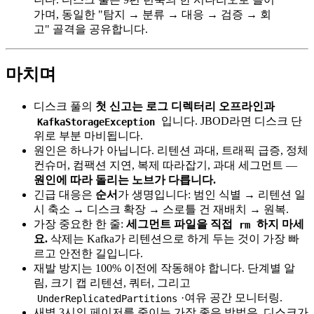
가며, 동일한 "탐지 → 분류 → 대응 → 검증 → 회
고" 골격을 공유합니다.
마치며
디스크 풀의
첫 신고는 로그 디렉터리 오프라인과
입니다. JBOD라면 디스크 단
KafkaStorageException
위로 부분 마비됩니다.
원인은 하나가 아닙니다. 리텐션 과대, 트래픽 급증, 정체
컨슈머, 컴팩션 지연, 복제 따라잡기, 과대 세그먼트 —
원인에 따라 돌리는 노브가 다릅니다.
긴급 대응은
순서
가 생명입니다: 범인 식별 → 리텐션 일
시 축소 → 디스크 확장 → 스로틀 건 재배치 → 원복.
가장 중요한 한 줄:
세그먼트 파일을 직접
하지 마세
rm
요.
삭제는 Kafka가 리텐션으로 하게 두는 것이 가장 빠
르고 안전한 길입니다.
재발 방지는 100% 이전에 작동해야 합니다. 단계별 알
림, 크기 캡 리텐션, 쿼터, 그리고
·여유 공간 모니터링.
UnderReplicatedPartitions
새벽 3시의 페이저를 줄이는 가장 좋은 방법은, 디스크가