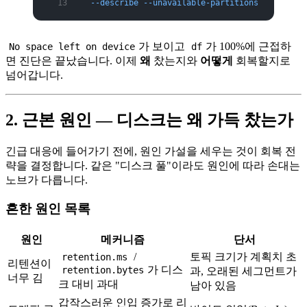
  --describe
 --unavailable-partitions
가 보이고
가 100%에 근접하
No space left on device
df
면 진단은 끝났습니다. 이제
왜
찼는지와
어떻게
회복할지로
넘어갑니다.
2. 근본 원인 — 디스크는 왜 가득 찼는가
긴급 대응에 들어가기 전에, 원인 가설을 세우는 것이 회복 전
략을 결정합니다. 같은 "디스크 풀"이라도 원인에 따라 손대는
노브가 다릅니다.
흔한 원인 목록
원인
메커니즘
단서
/
토픽 크기가 계획치 초
retention.ms
리텐션이
가 디스
retention.bytes
과, 오래된 세그먼트가
너무 김
크 대비 과대
남아 있음
갑작스러운 인입 증가로 리