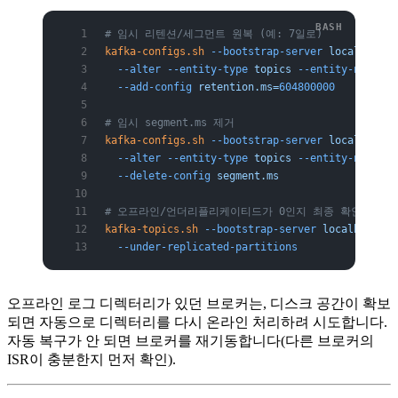
# 임시 리텐션/세그먼트 원복 (예: 7일로)
kafka-configs.sh
 --bootstrap-server
 localhost:9
  --alter
 --entity-type
 topics
 --entity-name
 ev
  --add-config
 retention.ms=
604800000
# 임시 segment.ms 제거
kafka-configs.sh
 --bootstrap-server
 localhost:9
  --alter
 --entity-type
 topics
 --entity-name
 ev
  --delete-config
 segment.ms
# 오프라인/언더리플리케이티드가 0인지 최종 확인
kafka-topics.sh
 --bootstrap-server
 localhost:90
  --under-replicated-partitions
오프라인 로그 디렉터리가 있던 브로커는, 디스크 공간이 확보
되면 자동으로 디렉터리를 다시 온라인 처리하려 시도합니다.
자동 복구가 안 되면 브로커를 재기동합니다(다른 브로커의
ISR이 충분한지 먼저 확인).