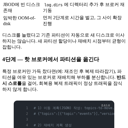
JBOD에 빈 디스크
에 디렉터리 추가 후 브로커 재
log.dirs
존재
기동
먼저 2단계로 시간을 벌고, 그 사이 확장
임박한 OOM-of-
disk
진행
디스크를 늘렸다고 기존 파티션이 자동으로 새 디스크로 이사
하지는 않습니다. 새 파티션 할당이나 재배치 시점부터 균형이
잡힙니다.
4단계 — 핫 브로커에서 파티션을 옮긴다
특정 브로커만 가득 찼다면(예: 재조인 후 복제 따라잡기), 파
티션을 여유 있는 브로커로 재배치해 부하를 분산합니다.
반드
시 스로틀
을 걸어, 회복용 복제 트래픽이 정상 트래픽을 잠식
하지 않게 합니다.
# 1) 이동 계획(JSON) 작성: topics-to-move.json
# {"topics":[{"topic":"events"}],"version":1}
# 2) 재배치 계획 생성