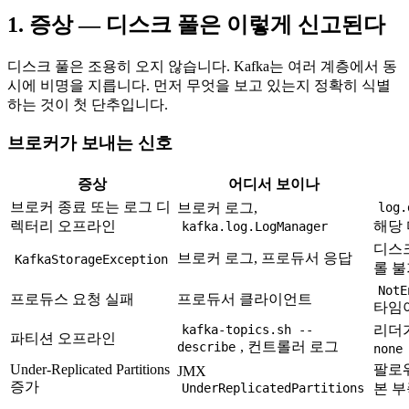
1. 증상 — 디스크 풀은 이렇게 신고된다
디스크 풀은 조용히 오지 않습니다. Kafka는 여러 계층에서 동
시에 비명을 지릅니다. 먼저 무엇을 보고 있는지 정확히 식별
하는 것이 첫 단추입니다.
브로커가 보내는 신호
증상
어디서 보이나
브로커 종료 또는 로그 디
브로커 로그,
log.
렉터리 오프라인
해당
kafka.log.LogManager
디스크 
브로커 로그, 프로듀서 응답
KafkaStorageException
롤 불
NotE
프로듀스 요청 실패
프로듀서 클라이언트
타임
kafka-topics.sh --
리더
파티션 오프라인
, 컨트롤러 로그
describe
none
Under-Replicated Partitions
팔로워
JMX
증가
UnderReplicatedPartitions
본 부