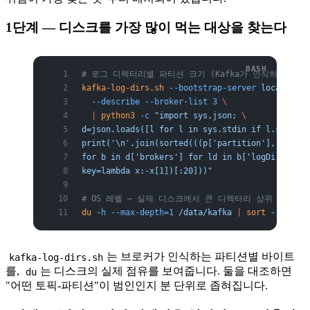
1단계 — 디스크를 가장 많이 먹는 대상을 찾는다
# 로그 디렉터리별 파티션 크기 (Kafka가 인식하는 값)
kafka-log-dirs.sh
 --bootstrap-server
 localhost:
  --describe
 --broker-list
 3
 \
  |
 python3
 -c
 "import sys,json; 
\
d=json.loads([l for l in sys.stdin if l.startsw
print('\n'.join(sorted(((p['partition'], p['siz
for b in d['brokers'] for ld in b['logDirs'] fo
key=lambda x:-x[1])[:20]))"
# OS 레벨 — 실제 디스크에서 큰 디렉터리 상위 20개
du
 -h
 --max-depth=1
 /data/kafka
 |
 sort
 -rh
 |
 he
는 브로커가 인식하는 파티션별 바이트
kafka-log-dirs.sh
를,
는 디스크의 실제 점유를 보여줍니다. 둘을 대조하면
du
"어떤 토픽-파티션"이 범인인지 분 단위로 좁혀집니다.