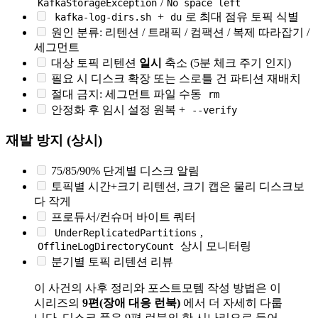
/
KafkaStorageException
No space left
+
로 최대 점유 토픽 식별
kafka-log-dirs.sh
du
원인 분류: 리텐션 / 트래픽 / 컴팩션 / 복제 따라잡기 /
세그먼트
대상 토픽 리텐션
일시
축소 (5분 체크 주기 인지)
필요 시 디스크 확장 또는 스로틀 건 파티션 재배치
절대 금지: 세그먼트 파일 수동
rm
안정화 후 임시 설정 원복 +
--verify
재발 방지 (상시)
75/85/90% 단계별 디스크 알림
토픽별 시간+크기 리텐션, 크기 캡은 물리 디스크보
다 작게
프로듀서/컨슈머 바이트 쿼터
,
UnderReplicatedPartitions
상시 모니터링
OfflineLogDirectoryCount
분기별 토픽 리텐션 리뷰
이 사건의 사후 정리와 포스트모템 작성 방법은 이
시리즈의
9편(장애 대응 런북)
에서 더 자세히 다룹
니다. 디스크 풀은 9편 런북의 한 시나리오로 들어