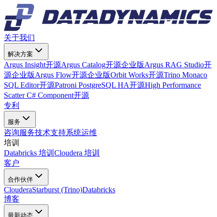
关于我们
解决方案
Argus Insight
开源
Argus Catalog
开源
企业版
Argus RAG Studio
开
源
企业版
Argus Flow
开源
企业版
Orbit Works
开源
Trino Monaco
SQL Editor
开源
Patroni PostgreSQL HA
开源
High Performance
Scatter C# Component
开源
专利
服务
咨询服务
技术支持
系统运维
培训
Databricks 培训
Cloudera 培训
客户
合作伙伴
Cloudera
Starburst (Trino)
Databricks
博客
最新动态