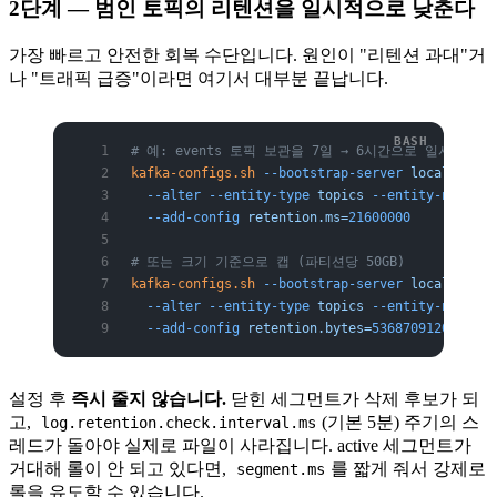
2단계 — 범인 토픽의 리텐션을 일시적으로 낮춘다
가장 빠르고 안전한 회복 수단입니다. 원인이 "리텐션 과대"거
나 "트래픽 급증"이라면 여기서 대부분 끝납니다.
# 예: events 토픽 보관을 7일 → 6시간으로 일시 축소
kafka-configs.sh
 --bootstrap-server
 localhost:9
  --alter
 --entity-type
 topics
 --entity-name
 ev
  --add-config
 retention.ms=
21600000
# 또는 크기 기준으로 캡 (파티션당 50GB)
kafka-configs.sh
 --bootstrap-server
 localhost:9
  --alter
 --entity-type
 topics
 --entity-name
 ev
  --add-config
 retention.bytes=
53687091200
설정 후
즉시 줄지 않습니다.
닫힌 세그먼트가 삭제 후보가 되
고,
(기본 5분) 주기의 스
log.retention.check.interval.ms
레드가 돌아야 실제로 파일이 사라집니다. active 세그먼트가
거대해 롤이 안 되고 있다면,
를 짧게 줘서 강제로
segment.ms
롤을 유도할 수 있습니다.