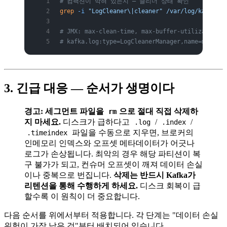
# 컴팩션이 막혀 있는지 — 클리너 상태 확인
grep
 -i
 "LogCleaner\|cleaner"
 /var/log/kafka/lo
# JMX: max-clean-time, max-buffer-utilization, 
# kafka.log:type=LogCleanerManager,name=max-dir
3. 긴급 대응 — 순서가 생명이다
경고: 세그먼트 파일을
으로 절대 직접 삭제하
rm
지 마세요.
디스크가 급하다고
/
/
.log
.index
파일을 수동으로 지우면, 브로커의
.timeindex
인메모리 인덱스와 오프셋 메타데이터가 어긋나
로그가 손상됩니다. 최악의 경우 해당 파티션이 복
구 불가가 되고, 컨슈머 오프셋이 깨져 데이터 손실
이나 중복으로 번집니다.
삭제는 반드시 Kafka가
리텐션을 통해 수행하게 하세요.
디스크 회복이 급
할수록 이 원칙이 더 중요합니다.
다음 순서를 위에서부터 적용합니다. 각 단계는 "데이터 손실
위험이 가장 낮은 것"부터 배치되어 있습니다.