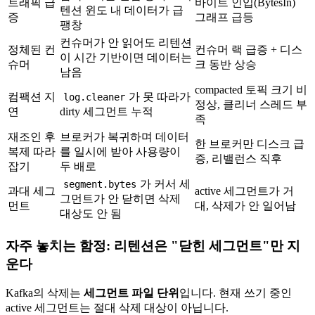
트래픽 급
바이트 인입(BytesIn)
텐션 윈도 내 데이터가 급
증
그래프 급등
팽창
컨슈머가 안 읽어도 리텐션
정체된 컨
컨슈머 랙 급증 + 디스
이 시간 기반이면 데이터는
슈머
크 동반 상승
남음
compacted 토픽 크기 비
컴팩션 지
가 못 따라가
log.cleaner
정상, 클리너 스레드 부
연
dirty 세그먼트 누적
족
재조인 후
브로커가 복귀하며 데이터
한 브로커만 디스크 급
복제 따라
를 일시에 받아 사용량이
증, 리밸런스 직후
잡기
두 배로
가 커서 세
segment.bytes
과대 세그
active 세그먼트가 거
그먼트가 안 닫히면 삭제
먼트
대, 삭제가 안 일어남
대상도 안 됨
자주 놓치는 함정: 리텐션은 "닫힌 세그먼트"만 지
운다
Kafka의 삭제는
세그먼트 파일 단위
입니다. 현재 쓰기 중인
active 세그먼트는 절대 삭제 대상이 아닙니다.