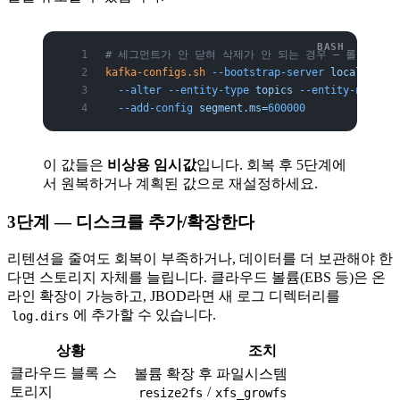
# 세그먼트가 안 닫혀 삭제가 안 되는 경우 — 롤 유도
kafka-configs.sh
 --bootstrap-server
 localhost:9
  --alter
 --entity-type
 topics
 --entity-name
 ev
  --add-config
 segment.ms=
600000
이 값들은
비상용 임시값
입니다. 회복 후 5단계에
서 원복하거나 계획된 값으로 재설정하세요.
3단계 — 디스크를 추가/확장한다
리텐션을 줄여도 회복이 부족하거나, 데이터를 더 보관해야 한
다면 스토리지 자체를 늘립니다. 클라우드 볼륨(EBS 등)은 온
라인 확장이 가능하고, JBOD라면 새 로그 디렉터리를
에 추가할 수 있습니다.
log.dirs
상황
조치
클라우드 블록 스
볼륨 확장 후 파일시스템
토리지
/
resize2fs
xfs_growfs