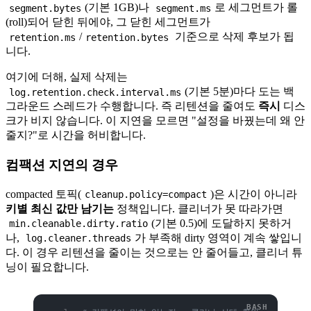
(기본 1GB)나
로 세그먼트가 롤
segment.bytes
segment.ms
(roll)되어 닫힌 뒤에야, 그 닫힌 세그먼트가
/
기준으로 삭제 후보가 됩
retention.ms
retention.bytes
니다.
여기에 더해, 실제 삭제는
(기본 5분)마다 도는 백
log.retention.check.interval.ms
그라운드 스레드가 수행합니다. 즉 리텐션을 줄여도
즉시
디스
크가 비지 않습니다. 이 지연을 모르면 "설정을 바꿨는데 왜 안
줄지?"로 시간을 허비합니다.
컴팩션 지연의 경우
compacted 토픽(
)은 시간이 아니라
cleanup.policy=compact
키별 최신 값만 남기는
정책입니다. 클리너가 못 따라가면
(기본 0.5)에 도달하지 못하거
min.cleanable.dirty.ratio
나,
가 부족해 dirty 영역이 계속 쌓입니
log.cleaner.threads
다. 이 경우 리텐션을 줄이는 것으로는 안 줄어들고, 클리너 튜
닝이 필요합니다.