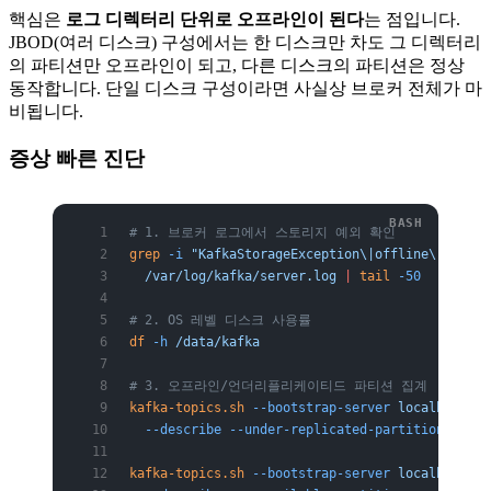
핵심은
로그 디렉터리 단위로 오프라인이 된다
는 점입니다.
JBOD(여러 디스크) 구성에서는 한 디스크만 차도 그 디렉터리
의 파티션만 오프라인이 되고, 다른 디스크의 파티션은 정상
동작합니다. 단일 디스크 구성이라면 사실상 브로커 전체가 마
비됩니다.
증상 빠른 진단
# 1. 브로커 로그에서 스토리지 예외 확인
grep
 -i
 "KafkaStorageException\|offline\|No spa
  /var/log/kafka/server.log
 |
 tail
 -50
# 2. OS 레벨 디스크 사용률
df
 -h
 /data/kafka
# 3. 오프라인/언더리플리케이티드 파티션 집계
kafka-topics.sh
 --bootstrap-server
 localhost:90
  --describe
 --under-replicated-partitions
kafka-topics.sh
 --bootstrap-server
 localhost:90