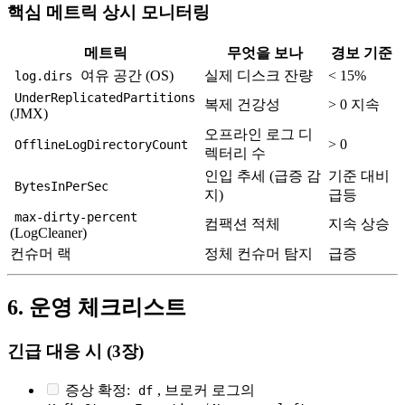
핵심 메트릭 상시 모니터링
메트릭
무엇을 보나
경보 기준
여유 공간 (OS)
실제 디스크 잔량
< 15%
log.dirs
UnderReplicatedPartitions
복제 건강성
> 0 지속
(JMX)
오프라인 로그 디
> 0
OfflineLogDirectoryCount
렉터리 수
인입 추세 (급증 감
기준 대비
BytesInPerSec
지)
급등
max-dirty-percent
컴팩션 적체
지속 상승
(LogCleaner)
컨슈머 랙
정체 컨슈머 탐지
급증
6. 운영 체크리스트
긴급 대응 시 (3장)
증상 확정:
, 브로커 로그의
df