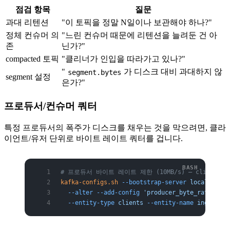
점검 항목
질문
과대 리텐션
"이 토픽을 정말 N일이나 보관해야 하나?"
정체 컨슈머 의
"느린 컨슈머 때문에 리텐션을 늘려둔 건 아
존
닌가?"
compacted 토픽
"클리너가 인입을 따라가고 있나?"
"
가 디스크 대비 과대하지 않
segment.bytes
segment 설정
은가?"
프로듀서/컨슈머 쿼터
특정 프로듀서의 폭주가 디스크를 채우는 것을 막으려면, 클라
이언트/유저 단위로 바이트 레이트 쿼터를 겁니다.
# 프로듀서 바이트 레이트 제한 (10MB/s) — client-i
kafka-configs.sh
 --bootstrap-server
 localhost:9
  --alter
 --add-config
 'producer_byte_rate=1048
  --entity-type
 clients
 --entity-name
 ingest-ap