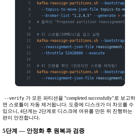
kafka-reassign-partitions.sh
 --bootstrap-server
  --topics-to-move-json-file
 topics-to-move.jso
  --broker-list
 "1,2,4,5"
 --generate
 >
 reassign
# 출력의 "Proposed partition reassignment"를 re
# 3) 스로틀(50MB/s)을 걸고 실행
kafka-reassign-partitions.sh
 --bootstrap-server
  --reassignment-json-file
 reassignment.json
 \
  --throttle
 52428800
 --execute
# 4) 진행률 확인 (완료되면 스로틀 해제됨)
kafka-reassign-partitions.sh
 --bootstrap-server
  --reassignment-json-file
 reassignment.json
 --
가 모든 파티션을 "completed successfully"로 보고하
--verify
면 스로틀이 자동 제거됩니다. 도중에 디스크가 더 차오를 수
있으니, 4단계는 2단계로 디스크에 여유를 만든 뒤 진행하는
편이 안전합니다.
5단계 — 안정화 후 원복과 검증