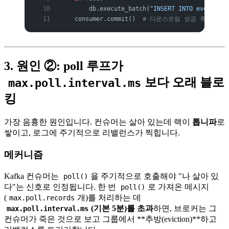
        db.execute_batch(
"INSERT INTO events VA
    consumer.commit()  
# 다운스트림 성공 후 커밋
3. 원인 ②: poll 루프가
보다 오래 블로
max.poll.interval.ms
킹
가장 음흉한 원인입니다. 컨슈머는 살아 있는데 랙이
톱니파
로
쌓이고, 로그에 주기적으로 리밸런스가 찍힙니다.
메커니즘
Kafka 컨슈머는
을 주기적으로 호출해야 "나 살아 있
poll()
다"는 신호로 인정됩니다. 한 번
로 가져온 메시지
poll()
(
개)를 처리하는 데
max.poll.records
(기본 5분)를 초과
하면, 브로커는 그
max.poll.interval.ms
컨슈머가 죽은 것으로 보고 그룹에서 **추방(eviction)**하고