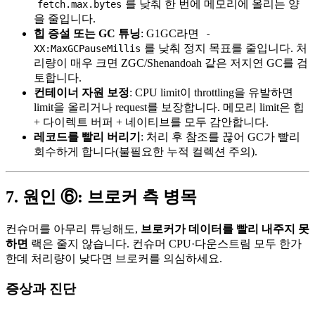
를 낮춰 한 번에 메모리에 올리는 양
fetch.max.bytes
을 줄입니다.
힙 증설 또는 GC 튜닝
: G1GC라면
-
를 낮춰 정지 목표를 줄입니다. 처
XX:MaxGCPauseMillis
리량이 매우 크면 ZGC/Shenandoah 같은 저지연 GC를 검
토합니다.
컨테이너 자원 보정
: CPU limit이 throttling을 유발하면
limit을 올리거나 request를 보장합니다. 메모리 limit은 힙
+ 다이렉트 버퍼 + 네이티브를 모두 감안합니다.
레코드를 빨리 버리기
: 처리 후 참조를 끊어 GC가 빨리
회수하게 합니다(불필요한 누적 컬렉션 주의).
7. 원인 ⑥: 브로커 측 병목
컨슈머를 아무리 튜닝해도,
브로커가 데이터를 빨리 내주지 못
하면
랙은 줄지 않습니다. 컨슈머 CPU·다운스트림 모두 한가
한데 처리량이 낮다면 브로커를 의심하세요.
증상과 진단