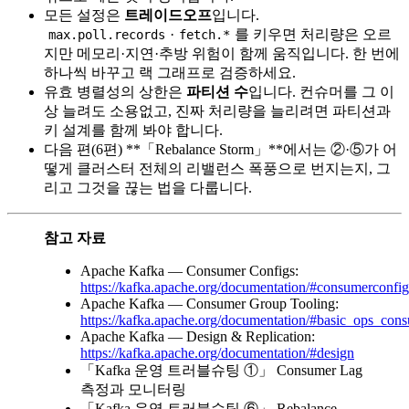
모든 설정은
트레이드오프
입니다.
·
를 키우면 처리량은 오르
max.poll.records
fetch.*
지만 메모리·지연·추방 위험이 함께 움직입니다. 한 번에
하나씩 바꾸고 랙 그래프로 검증하세요.
유효 병렬성의 상한은
파티션 수
입니다. 컨슈머를 그 이
상 늘려도 소용없고, 진짜 처리량을 늘리려면 파티션과
키 설계를 함께 봐야 합니다.
다음 편(6편) **「Rebalance Storm」**에서는 ②·⑤가 어
떻게 클러스터 전체의 리밸런스 폭풍으로 번지는지, 그
리고 그것을 끊는 법을 다룹니다.
참고 자료
Apache Kafka — Consumer Configs:
https://kafka.apache.org/documentation/#consumerconfig
Apache Kafka — Consumer Group Tooling:
https://kafka.apache.org/documentation/#basic_ops_co
Apache Kafka — Design & Replication:
https://kafka.apache.org/documentation/#design
「Kafka 운영 트러블슈팅 ①」 Consumer Lag
측정과 모니터링
「Kafka 운영 트러블슈팅 ⑥」 Rebalance