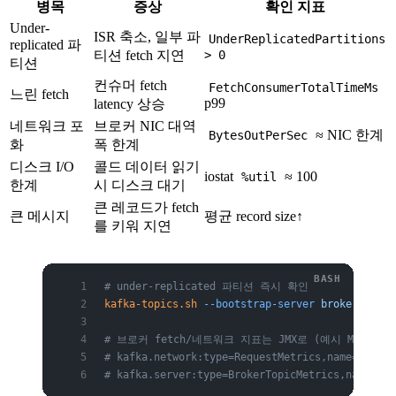
병목
증상
확인 지표
Under-
ISR 축소, 일부 파
UnderReplicatedPartitions
replicated 파
티션 fetch 지연
> 0
티션
컨슈머 fetch
FetchConsumerTotalTimeMs
느린 fetch
p99
latency 상승
네트워크 포
브로커 NIC 대역
≈ NIC 한계
BytesOutPerSec
화
폭 한계
디스크 I/O
콜드 데이터 읽기
iostat
≈ 100
%util
한계
시 디스크 대기
큰 레코드가 fetch
큰 메시지
평균 record size↑
를 키워 지연
# under-replicated 파티션 즉시 확인
kafka-topics.sh
 --bootstrap-server
 broker1:9092
# 브로커 fetch/네트워크 지표는 JMX로 (예시 MBean)
# kafka.network:type=RequestMetrics,name=TotalT
# kafka.server:type=BrokerTopicMetrics,name=Byt