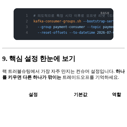
# 의도적으로 특정 시각 이후로 오프셋 리셋 (드라이런 후 -
kafka-consumer-groups.sh
 --bootstrap-server
 bro
  --group
 payment-consumer
 --topic
 payments
 \
  --reset-offsets
 --to-datetime
 2026-07-02T03:0
9. 핵심 설정 한눈에 보기
랙 트러블슈팅에서 가장 자주 만지는 컨슈머 설정입니다.
하나
를 키우면 다른 하나가 깎이는
트레이드오프를 기억하세요.
설정
기본값
역할