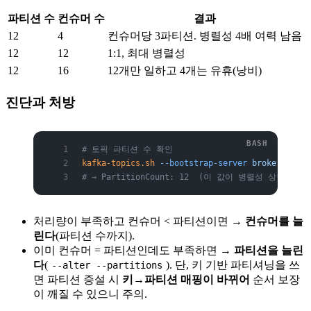
파티션 수
컨슈머 수
결과
12
4
컨슈머당 3파티션. 병렬성 4배 여력 남음
12
12
1:1, 최대 병렬성
12
16
12개만 일하고 4개는 유휴(낭비)
진단과 처방
# 토픽 파티션 수 확인
kafka-topics.sh
 --bootstrap-server
 broker1:9092
# → PartitionCount: 12  (이 값이 병렬성 상한)
처리량이 부족하고 컨슈머 < 파티션이면 →
컨슈머를 늘
린다
(파티션 수까지).
이미 컨슈머 = 파티션인데도 부족하면 →
파티션을 늘린
다
(
). 단, 키 기반 파티셔닝을 쓰
--alter --partitions
면 파티션 증설 시
키→파티션 매핑이 바뀌어
순서 보장
이 깨질 수 있으니 주의.