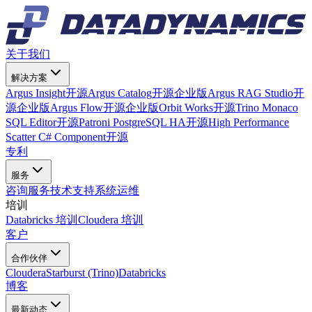
关于我们
解决方案
Argus Insight
开源
Argus Catalog
开源
企业版
Argus RAG Studio
开
源
企业版
Argus Flow
开源
企业版
Orbit Works
开源
Trino Monaco
SQL Editor
开源
Patroni PostgreSQL HA
开源
High Performance
Scatter C# Component
开源
专利
服务
咨询服务
技术支持
系统运维
培训
Databricks 培训
Cloudera 培训
客户
合作伙伴
Cloudera
Starburst (Trino)
Databricks
博客
最新动态