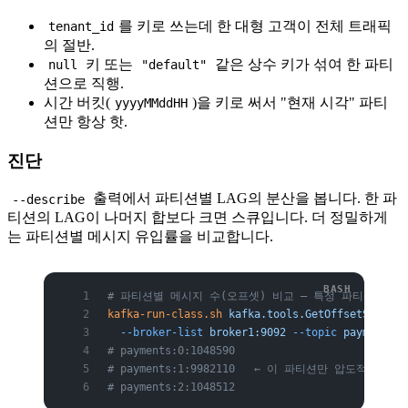
를 키로 쓰는데 한 대형 고객이 전체 트래픽
tenant_id
의 절반.
키 또는
같은 상수 키가 섞여 한 파티
null
"default"
션으로 직행.
시간 버킷(
)을 키로 써서 "현재 시각" 파티
yyyyMMddHH
션만 항상 핫.
진단
출력에서 파티션별 LAG의 분산을 봅니다. 한 파
--describe
티션의 LAG이 나머지 합보다 크면 스큐입니다. 더 정밀하게
는 파티션별 메시지 유입률을 비교합니다.
# 파티션별 메시지 수(오프셋) 비교 — 특정 파티션만 
kafka-run-class.sh
 kafka.tools.GetOffsetShell
 \
  --broker-list
 broker1:9092
 --topic
 payments
 -
# payments:0:1048590
# payments:1:9982110   ← 이 파티션만 압도적으로 
# payments:2:1048512