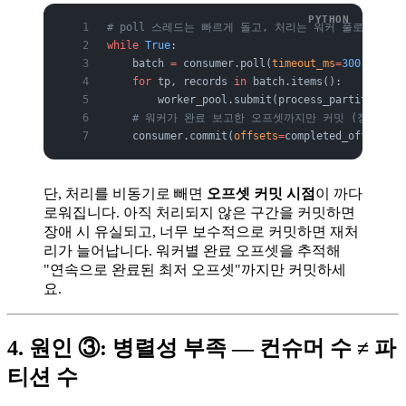
# poll 스레드는 빠르게 돌고, 처리는 워커 풀로 위임
while
 True
:
    batch 
=
 consumer.poll(
timeout_ms
=
300
, 
max_r
    for
 tp, records 
in
 batch.items():
        worker_pool.submit(process_partition, t
    # 워커가 완료 보고한 오프셋까지만 커밋 (정합성 핵
    consumer.commit(
offsets
=
completed_offsets.s
단, 처리를 비동기로 빼면
오프셋 커밋 시점
이 까다
로워집니다. 아직 처리되지 않은 구간을 커밋하면
장애 시 유실되고, 너무 보수적으로 커밋하면 재처
리가 늘어납니다. 워커별 완료 오프셋을 추적해
"연속으로 완료된 최저 오프셋"까지만 커밋하세
요.
4. 원인 ③: 병렬성 부족 — 컨슈머 수 ≠ 파
티션 수