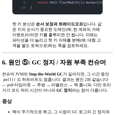
    return
 Math.
floorMod
(Utils.
murmur2
(keyBytes
}
핫 키 분산은
순서 보장과 트레이드오프
입니다. 같
은 키의 순서가 중요한 도메인(예: 한 계좌의 거래
이벤트)이라면 키를 흩뿌리면 안 됩니다. 이때는
파티션을 더 늘리고 핫 키 자체를 분해(예: 대형 고
객을 별도 토픽으로)하는 쪽을 검토하세요.
6. 원인 ⑤: GC 정지 / 자원 부족 컨슈머
컨슈머 JVM의
Stop-the-World GC
가 길어지면, 그 시간 동안
도 하트비트도 멈춥니다. 결과는 원인 2와 같습니다
poll()
— poll 타임아웃 → 추방 → 리밸런스 → 랙 톱니파. 다만 트리
거가 코드 처리 시간이 아니라
GC 정지
라는 점이 다릅니다.
증상
랙이 주기적으로 튀고, 그 시점이 GC 로그의 긴 정지와