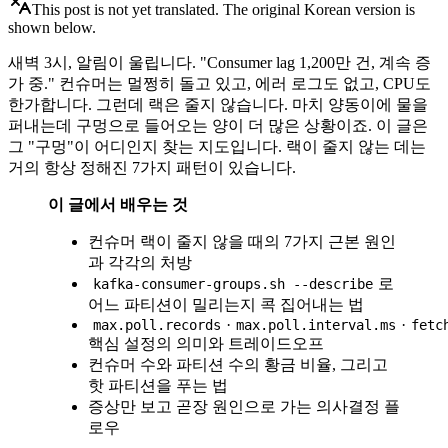
This post is not yet translated. The original Korean version is
shown below.
새벽 3시, 알림이 울립니다. "Consumer lag 1,200만 건, 계속 증
가 중." 컨슈머는 멀쩡히 돌고 있고, 에러 로그도 없고, CPU도
한가합니다. 그런데 랙은 줄지 않습니다. 마치 양동이에 물을
퍼내는데 구멍으로 들어오는 양이 더 많은 상황이죠. 이 글은
그 "구멍"이 어디인지 찾는 지도입니다. 랙이 줄지 않는 데는
거의 항상 정해진 7가지 패턴이 있습니다.
이 글에서 배우는 것
컨슈머 랙이 줄지 않을 때의 7가지 근본 원인
과 각각의 처방
로
kafka-consumer-groups.sh --describe
어느 파티션이 밀리는지 콕 집어내는 법
·
·
max.poll.records
max.poll.interval.ms
fetc
핵심 설정의 의미와 트레이드오프
컨슈머 수와 파티션 수의 황금 비율, 그리고
핫 파티션을 푸는 법
증상만 보고 곧장 원인으로 가는 의사결정 플
로우