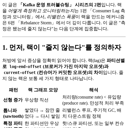
이 글은
「Kafka 운영 트러블슈팅」 시리즈의 2편
입니다. 랙
을
어떻게 측정하고 모니터링하는지
는 1편 「Consumer Lag 측
정과 모니터링」에서,
리밸런스 폭풍
이 랙을 만드는 메커니즘
은 6편 「Rebalance Storm」에서 더 깊이 다룹니다. 이 글은 "측
정은 됐는데 줄지 않는다"는 다음 단계에 집중합니다.
1. 먼저, 랙이 "줄지 않는다"를 정의하자
처방에 앞서 증상을 정확히 읽어야 합니다. 랙(lag)은
파티션별
로
(브로커가 가진 마지막 오프셋)과
log-end-offset
(컨슈머가 커밋한 오프셋)의 차이
입니다. 줄
current-offset
지 않는 랙은 보통 세 가지 형태로 나타납니다.
패턴
랙 그래프 모양
해석
처리량(consume rate) < 유입량
선형 증가
우상향 직선
(produce rate). 만성적 처리 부족
쌓였다 → 잠깐 줄
리밸런스 루프, 주기적 GC, 배
톱니파
(sawtooth)
었다 → 다시 쌓임
치 다운스트림 정체
특정 파티
한 파티션만 우상
핫/스큐 파티션, 또는 일부 컨슈