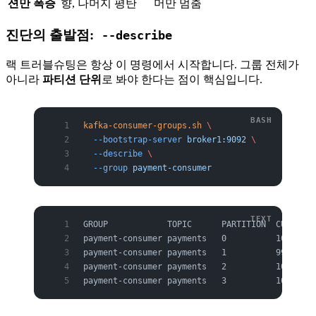
션만 폭증
향, 나머지 평탄
머만 멈춤
진단의 출발점:
--describe
랙 트러블슈팅은 항상 이 명령에서 시작합니다. 그룹 전체가
아니라
파티션 단위
로 봐야 한다는 점이 핵심입니다.
kafka-consumer-groups.sh
 \
  --bootstrap-server
 broker1:9092
 \
  --describe
 \
  --group
 payment-consumer
GROUP            TOPIC      PARTITION  CURRENT-
payment-consumer payments   0          1048576 
payment-consumer payments   1          990000  
payment-consumer payments   2          1048500 
payment-consumer payments   3          1048400 