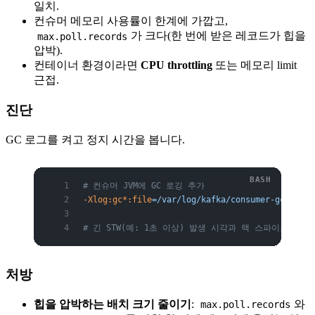
일치.
컨슈머 메모리 사용률이 한계에 가깝고,
가 크다(한 번에 받은 레코드가 힙을
max.poll.records
압박).
컨테이너 환경이라면
CPU throttling
또는 메모리 limit
근접.
진단
GC 로그를 켜고 정지 시간을 봅니다.
# 컨슈머 JVM에 GC 로깅 추가
-Xlog:gc*:file
=/var/log/kafka/consumer-gc.log:t
# 긴 STW(예: 1초 이상) 발생 시각과 랙 스파이크 시각
처방
힙을 압박하는 배치 크기 줄이기
:
와
max.poll.records