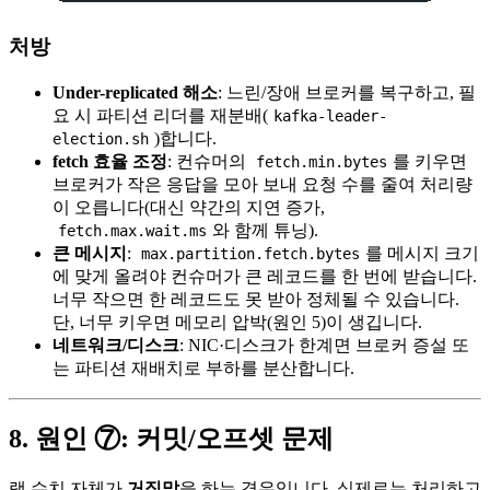
처방
Under-replicated 해소
: 느린/장애 브로커를 복구하고, 필
요 시 파티션 리더를 재분배(
kafka-leader-
)합니다.
election.sh
fetch 효율 조정
: 컨슈머의
를 키우면
fetch.min.bytes
브로커가 작은 응답을 모아 보내 요청 수를 줄여 처리량
이 오릅니다(대신 약간의 지연 증가,
와 함께 튜닝).
fetch.max.wait.ms
큰 메시지
:
를 메시지 크기
max.partition.fetch.bytes
에 맞게 올려야 컨슈머가 큰 레코드를 한 번에 받습니다.
너무 작으면 한 레코드도 못 받아 정체될 수 있습니다.
단, 너무 키우면 메모리 압박(원인 5)이 생깁니다.
네트워크/디스크
: NIC·디스크가 한계면 브로커 증설 또
는 파티션 재배치로 부하를 분산합니다.
8. 원인 ⑦: 커밋/오프셋 문제
랙 수치 자체가
거짓말
을 하는 경우입니다. 실제로는 처리하고