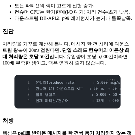
모든 파티션의 랙이 고르게 선형 증가.
컨슈머 CPU는 한가한데(I/O 대기) 처리 건수/초가 낮음.
다운스트림 DB·API의 p99 레이턴시가 높거나 들쭉날쭉.
진단
처리량을 거꾸로 계산해 봅니다. 메시지 한 건 처리에 다운스
트림 왕복이 20ms 걸린다면,
단일 스레드 컨슈머의 이론상 최
대 처리량은 초당 50건
입니다. 유입량이 초당 5,000건이라면
100배 부족한 셈이고, 랙은 영원히 줄지 않습니다.
유입량(produce rate)        : 5,000 msg/s
컨슈머 1개 다운스트림 RTT   : 20 ms  → 50 msg/s
필요 병렬도                 : 5,000 / 50 = 100
현재 파티션/컨슈머           : 12개  → 600 msg/s 
처방
핵심은
poll로 받아온 메시지를 한 건씩 동기 처리하지 않는 것