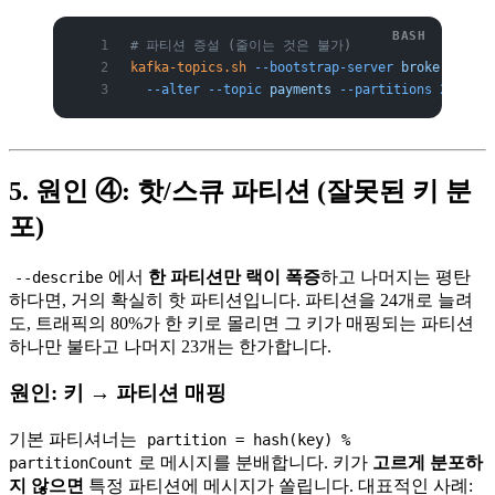
# 파티션 증설 (줄이는 것은 불가)
kafka-topics.sh
 --bootstrap-server
 broker1:9092
  --alter
 --topic
 payments
 --partitions
 24
5. 원인 ④: 핫/스큐 파티션 (잘못된 키 분
포)
에서
한 파티션만 랙이 폭증
하고 나머지는 평탄
--describe
하다면, 거의 확실히 핫 파티션입니다. 파티션을 24개로 늘려
도, 트래픽의 80%가 한 키로 몰리면 그 키가 매핑되는 파티션
하나만 불타고 나머지 23개는 한가합니다.
원인: 키 → 파티션 매핑
기본 파티셔너는
partition = hash(key) %
로 메시지를 분배합니다. 키가
고르게 분포하
partitionCount
지 않으면
특정 파티션에 메시지가 쏠립니다. 대표적인 사례: