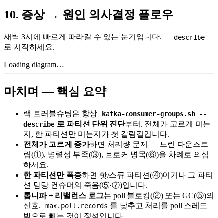
10. 증상 → 원인 의사결정 플로우
새벽 3시에 빠르게 따라갈 수 있는 분기입니다.
--describe
로 시작하세요.
Loading diagram…
마치며 — 핵심 요약
랙 트러블슈팅은 항상
kafka-consumer-groups.sh --
로 파티션 단위 진단
부터. 전체가 고르게 미는
describe
지, 한 파티션만 미는지가 첫 갈림길입니다.
전체가 고르게 증가
하면 처리량 문제 — 느린 다운스트
림(①), 병렬성 부족(③), 브로커 병목(⑥)을 차례로 의심
하세요.
한 파티션만 폭증
하면 핫/스큐 파티션(④)이거나 그 파티
션 담당 컨슈머의 죽음(⑤·⑦)입니다.
톱니파 + 리밸런스 로그
는 poll 블로킹(②) 또는 GC(⑤)의
신호.
를 낮추고 처리를 poll 스레드
max.poll.records
밖으로 빼는 것이 정석입니다.