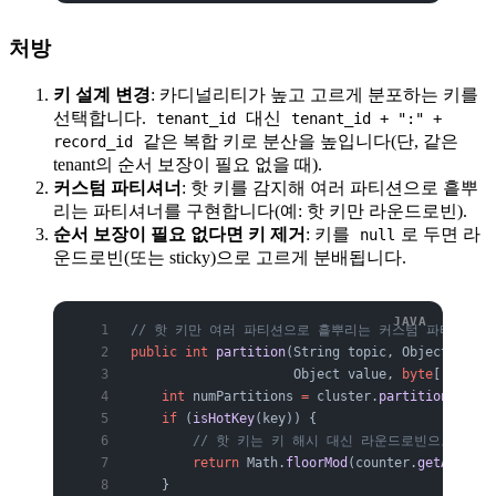
처방
키 설계 변경
: 카디널리티가 높고 고르게 분포하는 키를
선택합니다.
대신
tenant_id
tenant_id + ":" +
같은 복합 키로 분산을 높입니다(단, 같은
record_id
tenant의 순서 보장이 필요 없을 때).
커스텀 파티셔너
: 핫 키를 감지해 여러 파티션으로 흩뿌
리는 파티셔너를 구현합니다(예: 핫 키만 라운드로빈).
순서 보장이 필요 없다면 키 제거
: 키를
로 두면 라
null
운드로빈(또는 sticky)으로 고르게 분배됩니다.
// 핫 키만 여러 파티션으로 흩뿌리는 커스텀 파티셔너 
public
 int
 partition
(String topic, Object key, 
                     Object value, 
byte
[] value
    int
 numPartitions
 =
 cluster.
partitionsForTo
    if
 (
isHotKey
(key)) {
        // 핫 키는 키 해시 대신 라운드로빈으로 분산
        return
 Math.
floorMod
(counter.
getAndIncr
    }