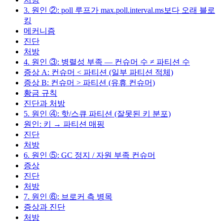
3. 원인 ②: poll 루프가 max.poll.interval.ms보다 오래 블로
킹
메커니즘
진단
처방
4. 원인 ③: 병렬성 부족 — 컨슈머 수 ≠ 파티션 수
증상 A: 컨슈머 < 파티션 (일부 파티션 적체)
증상 B: 컨슈머 > 파티션 (유휴 컨슈머)
황금 규칙
진단과 처방
5. 원인 ④: 핫/스큐 파티션 (잘못된 키 분포)
원인: 키 → 파티션 매핑
진단
처방
6. 원인 ⑤: GC 정지 / 자원 부족 컨슈머
증상
진단
처방
7. 원인 ⑥: 브로커 측 병목
증상과 진단
처방