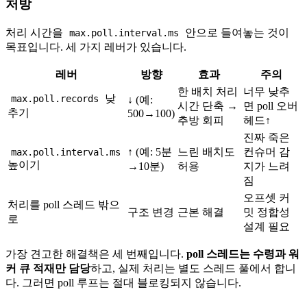
처방
처리 시간을
안으로 들여놓는 것이
max.poll.interval.ms
목표입니다. 세 가지 레버가 있습니다.
레버
방향
효과
주의
한 배치 처리
너무 낮추
낮
max.poll.records
↓ (예:
시간 단축 →
면 poll 오버
추기
500→100)
추방 회피
헤드↑
진짜 죽은
↑ (예: 5분
느린 배치도
컨슈머 감
max.poll.interval.ms
높이기
→10분)
허용
지가 느려
짐
오프셋 커
처리를 poll 스레드 밖으
구조 변경
근본 해결
밋 정합성
로
설계 필요
가장 견고한 해결책은 세 번째입니다.
poll 스레드는 수령과 워
커 큐 적재만 담당
하고, 실제 처리는 별도 스레드 풀에서 합니
다. 그러면 poll 루프는 절대 블로킹되지 않습니다.