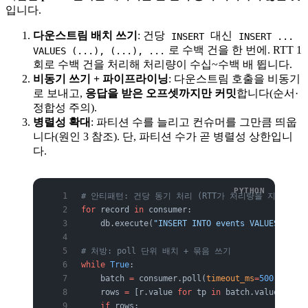
입니다.
다운스트림 배치 쓰기
: 건당
대신
INSERT
INSERT ...
로 수백 건을 한 번에. RTT 1
VALUES (...), (...), ...
회로 수백 건을 처리해 처리량이 수십~수백 배 뜁니다.
비동기 쓰기 + 파이프라이닝
: 다운스트림 호출을 비동기
로 보내고,
응답을 받은 오프셋까지만 커밋
합니다(순서·
정합성 주의).
병렬성 확대
: 파티션 수를 늘리고 컨슈머를 그만큼 띄웁
니다(원인 3 참조). 단, 파티션 수가 곧 병렬성 상한입니
다.
# 안티패턴: 건당 동기 처리 (RTT가 처리량을 지배)
for
 record 
in
 consumer:
    db.execute(
"INSERT INTO events VALUES (
%s
)"
# 처방: poll 단위 배치 + 묶음 쓰기
while
 True
:
    batch 
=
 consumer.poll(
timeout_ms
=
500
, 
max_r
    rows 
=
 [r.value 
for
 tp 
in
 batch.values() 
fo
    if
 rows: