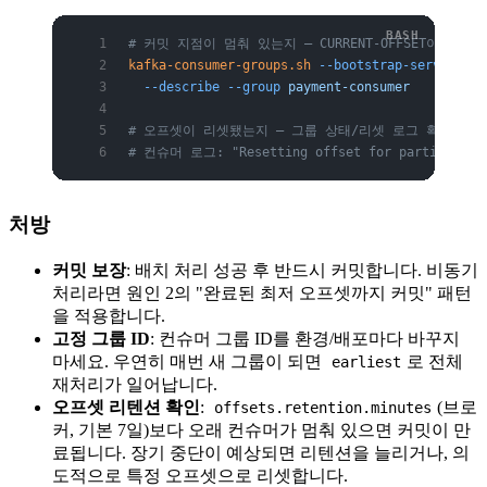
# 커밋 지점이 멈춰 있는지 — CURRENT-OFFSET이 시
kafka-consumer-groups.sh
 --bootstrap-server
 bro
  --describe
 --group
 payment-consumer
# 오프셋이 리셋됐는지 — 그룹 상태/리셋 로그 확인
# 컨슈머 로그: "Resetting offset for partition 
처방
커밋 보장
: 배치 처리 성공 후 반드시 커밋합니다. 비동기
처리라면 원인 2의 "완료된 최저 오프셋까지 커밋" 패턴
을 적용합니다.
고정 그룹 ID
: 컨슈머 그룹 ID를 환경/배포마다 바꾸지
마세요. 우연히 매번 새 그룹이 되면
로 전체
earliest
재처리가 일어납니다.
오프셋 리텐션 확인
:
(브로
offsets.retention.minutes
커, 기본 7일)보다 오래 컨슈머가 멈춰 있으면 커밋이 만
료됩니다. 장기 중단이 예상되면 리텐션을 늘리거나, 의
도적으로 특정 오프셋으로 리셋합니다.