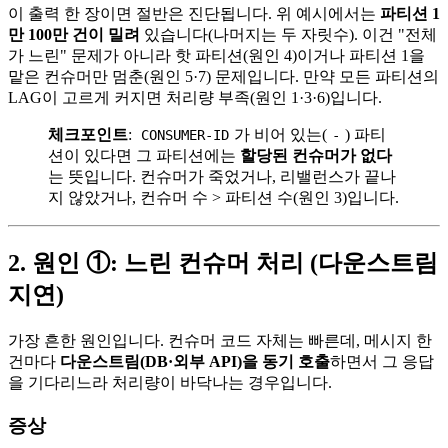
이 출력 한 장이면 절반은 진단됩니다. 위 예시에서는
파티션 1
만 100만 건이 밀려
있습니다(나머지는 두 자릿수). 이건 "전체
가 느린" 문제가 아니라 핫 파티션(원인 4)이거나 파티션 1을
맡은 컨슈머만 멈춘(원인 5·7) 문제입니다. 만약 모든 파티션의
LAG이 고르게 커지면 처리량 부족(원인 1·3·6)입니다.
체크포인트
:
가 비어 있는(
) 파티
CONSUMER-ID
-
션이 있다면 그 파티션에는
할당된 컨슈머가 없다
는 뜻입니다. 컨슈머가 죽었거나, 리밸런스가 끝나
지 않았거나, 컨슈머 수 > 파티션 수(원인 3)입니다.
2. 원인 ①: 느린 컨슈머 처리 (다운스트림
지연)
가장 흔한 원인입니다. 컨슈머 코드 자체는 빠른데, 메시지 한
건마다
다운스트림(DB·외부 API)을 동기 호출
하면서 그 응답
을 기다리느라 처리량이 바닥나는 경우입니다.
증상