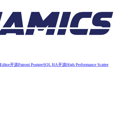
Editor
开源
Patroni PostgreSQL HA
开源
High Performance Scatter