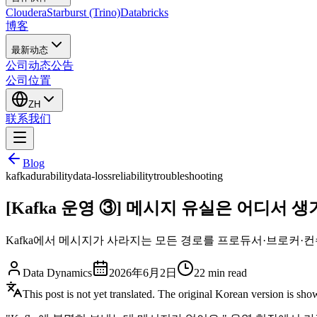
Cloudera
Starburst (Trino)
Databricks
博客
最新动态
公司动态
公告
公司位置
ZH
联系我们
Blog
kafka
durability
data-loss
reliability
troubleshooting
[Kafka 운영 ③] 메시지 유실은 어디서
Kafka에서 메시지가 사라지는 모든 경로를 프로듀서·브로커·컨슈머 세 
Data Dynamics
2026年6月2日
22
min read
This post is not yet translated. The original Korean version is sh