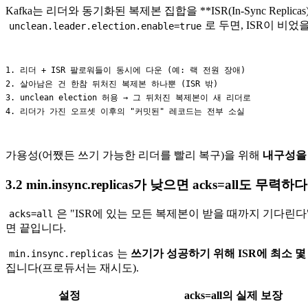
Kafka는 리더와 동기화된 복제본 집합을 **ISR(In-Sync Re
로 두면, ISR이 비었
unclean.leader.election.enable=true
1. 리더 + ISR 팔로워들이 동시에 다운 (예: 랙 전원 장애)

2. 살아남은 건 한참 뒤처진 복제본 하나뿐 (ISR 밖)

3. unclean election 허용 → 그 뒤처진 복제본이 새 리더로

가용성(어쨌든 쓰기 가능한 리더를 빨리 복구)을 위해
내구성을
3.2 min.insync.replicas가 낮으면 acks=all도 무력하다
은 "ISR에 있는 모든 복제본이 받을 때까지 기다린
acks=all
면 끝입니다.
는
쓰기가 성공하기 위해 ISR에 최소 
min.insync.replicas
집니다(프로듀서는 재시도).
설정
acks=all의 실제 보장