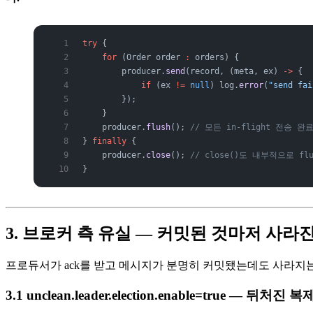
try
 {
    for
 (Order
 order
 :
 orders) {
        producer.
send
(record, (meta, ex) 
->
 {
            if
 (ex 
!=
 null
) log.
error
(
"send fai
        });
    }
    producer.
flush
(); 
// 모든 in-flight 전송 완
} 
finally
 {
    producer.
close
(); 
// close()도 내부적으로 fl
}
3. 브로커 측 유실 — 커밋된 것마저 사라
프로듀서가 ack를 받고 메시지가 분명히 커밋됐는데도 사라지는
3.1 unclean.leader.election.enable=true — 뒤