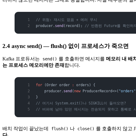
// 위험: 재시도 없음 + 에러 무시
producer.
send
(record); 
// 반환된 Future를 확인
2.4 async send() — flush() 없이 프로세스가 죽으면
Kafka 프로듀서는
를 호출하면 메시지를
메모리 내 배
send()
는 프로세스 메모리에만 존재
합니다.
for
 (Order
 order
 :
 orders) {
    producer.
send
(
new
 ProducerRecord<>(
"orders"
}
// 여기서 System.exit()나 SIGKILL이 들어오면?
// 버퍼에 남아 있던 메시지는 전송되지 못하고 통째로 
배치 작업이 끝났는데
나
를 호출하지 않고 
flush()
close()
다.