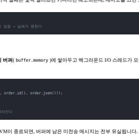
하지 않음 → 실패가 묻힌다
치 버퍼
(
)에 쌓아두고 백그라운드 I/O 스레드가 
buffer.memory
, order.
id
(), order.
json
()));
사라진다
JVM이 종료되면, 버퍼에 남은 미전송 메시지는 전부 유실됩니다