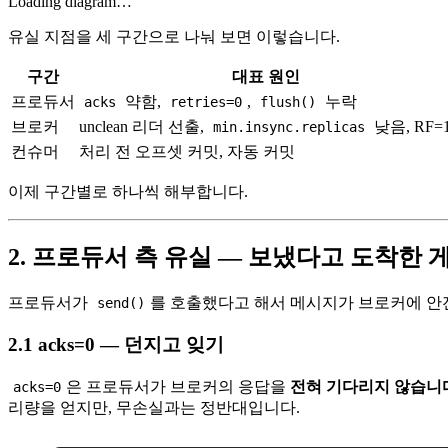
Loading diagram…
유실 지점을 세 구간으로 나눠 보면 이렇습니다.
구간
대표 원인
프로듀서
약함,
,
누락
acks
retries=0
flush()
브로커
unclean 리더 선출,
낮음, RF=
min.insync.replicas
컨슈머
처리 전 오프셋 커밋, 자동 커밋
이제 구간별로 하나씩 해부합니다.
2. 프로듀서 측 유실 — 보냈다고 도착한 
프로듀서가
를 호출했다고 해서 메시지가 브로커에 안
send()
2.1 acks=0 — 던지고 잊기
은 프로듀서가 브로커의 응답을
전혀 기다리지 않습니
acks=0
리량을 얻지만, 무손실과는 정반대입니다.