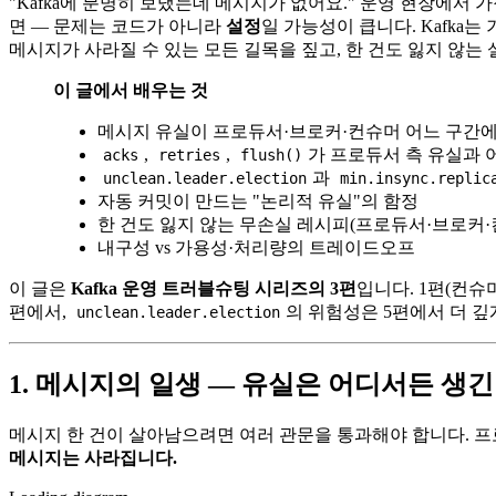
"Kafka에 분명히 보냈는데 메시지가 없어요." 운영 현장에서
면 — 문제는 코드가 아니라
설정
일 가능성이 큽니다. Kafk
메시지가 사라질 수 있는 모든 길목을 짚고, 한 건도 잃지 않는
이 글에서 배우는 것
메시지 유실이 프로듀서·브로커·컨슈머 어느 구간
,
,
가 프로듀서 측 유실과
acks
retries
flush()
과
unclean.leader.election
min.insync.replic
자동 커밋이 만드는 "논리적 유실"의 함정
한 건도 잃지 않는 무손실 레시피(프로듀서·브로커·
내구성 vs 가용성·처리량의 트레이드오프
이 글은
Kafka 운영 트러블슈팅 시리즈의 3편
입니다. 1편(컨슈
편에서,
의 위험성은 5편에서 더 깊
unclean.leader.election
1. 메시지의 일생 — 유실은 어디서든 생
메시지 한 건이 살아남으려면 여러 관문을 통과해야 합니다. 프
메시지는 사라집니다.