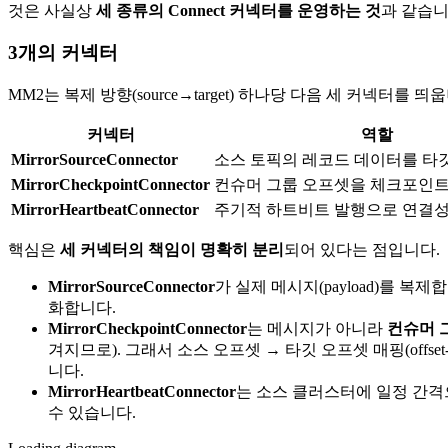
것은 사실상
세 종류의 Connect 커넥터를 운영하는 것
과 같습니
3개의 커넥터
MM2는 복제 방향(source→target) 하나당 다음 세 커넥터를 띄
커넥터
역할
MirrorSourceConnector
소스 토픽의 레코드 데이터를 타
MirrorCheckpointConnector
컨슈머 그룹 오프셋을 체크포인트
MirrorHeartbeatConnector
주기적 하트비트 발행으로 연결성
핵심은
세 커넥터의 책임이 명확히 분리
되어 있다는 점입니다.
MirrorSourceConnector
가 실제 메시지(payload)를 
화합니다.
MirrorCheckpointConnector
는 메시지가 아니라
컨슈머 
겨지므로). 그래서 소스 오프셋 → 타깃 오프셋 매핑(offse
니다.
MirrorHeartbeatConnector
는 소스 클러스터에 일정 간격
수 있습니다.