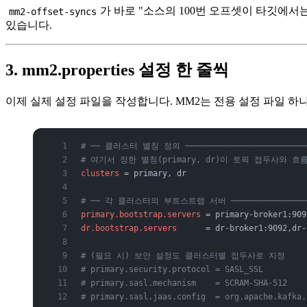
가 바로 "소스의 100번 오프셋이 타깃에서
mm2-offset-syncs
있습니다.
3. mm2.properties 설정 한 줄씩
이제 실제 설정 파일을 작성합니다. MM2는 전용 설정 파일 
# ── 클러스터 별칭 정의 ──────────────────────────
# 여기서 정한 별칭(primary, dr)이 토픽 접두사와 
clusters
 = primary, dr
# ── 각 클러스터의 부트스트랩 서버 ────────────────
primary.bootstrap.servers
 = primary-broker1:909
dr.bootstrap.servers
      = dr-broker1:9092,dr-
# (필요 시) 보안 설정도 클러스터별 접두사로 지정
# primary.security.protocol = SASL_SSL
# primary.sasl.mechanism    = SCRAM-SHA-512
# primary.sasl.jaas.config  = org.apache.kafka.