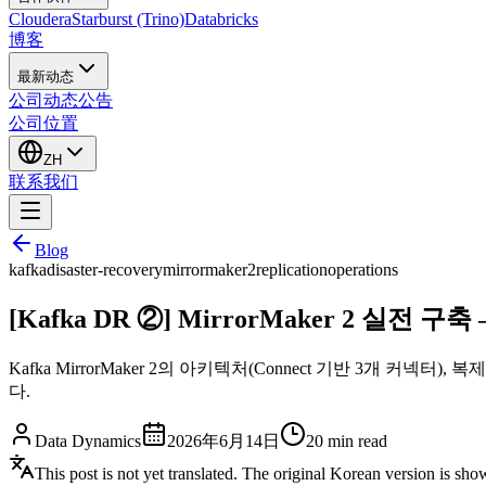
Cloudera
Starburst (Trino)
Databricks
博客
最新动态
公司动态
公告
公司位置
ZH
联系我们
Blog
kafka
disaster-recovery
mirrormaker2
replication
operations
[Kafka DR ②] MirrorMaker 2 실전
Kafka MirrorMaker 2의 아키텍처(Connect 기반 3개 커
다.
Data Dynamics
2026年6月14日
20
min read
This post is not yet translated. The original Korean version is sh