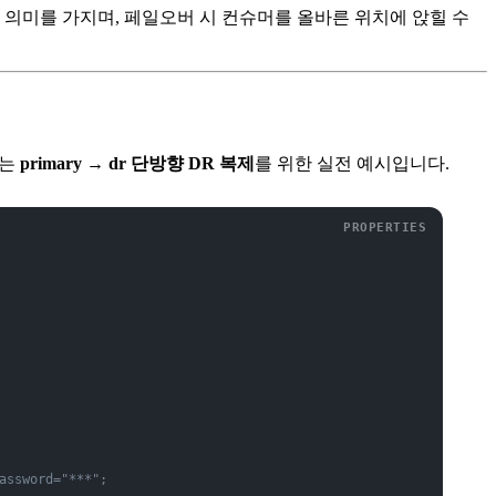
 의미를 가지며, 페일오버 시 컨슈머를 올바른 위치에 앉힐 수
래는
primary → dr 단방향 DR 복제
를 위한 실전 예시입니다.
assword="***";