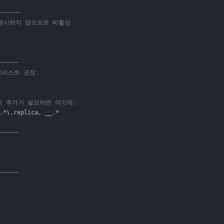
──────
은 명시하지 않으므로 비활성.
─────
트리스트 권장.
 외 추가가 필요하면 여기에.
.*\.replica, __.*
─────
─────