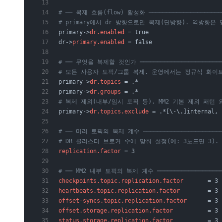
# ── 복제 흐름(flow) 활성화 ─────────────────────
# primary에서 dr 방향으로만 복제(단방향). 역방향
primary->
dr.enabled
 = true
dr->
primary.enabled
 = false
# ── 무엇을 복제할 것인가 ────────────────────────
# 모든 사용자 토픽/그룹 복제. 운영에서는 정규식 화이
primary->
dr.topics
 = .*
primary->
dr.groups
 = .*
# 복제 제외(내부/임시 토픽 등). MM2 기본 제외 패턴
primary->
dr.topics.exclude
 = .*[\-\.]internal, 
# ── 미러 토픽의 복제 계수 ───────────────────────
# DR 클러스터 브로커 수에 맞춰 설정(예: 3노드면 3).
replication.factor
 = 3
# ── MM2 내부 토픽의 복제 계수 ───────────────────
checkpoints.topic.replication.factor
       = 3
heartbeats.topic.replication.factor
        = 3
offset-syncs.topic.replication.factor
      = 3
offset.storage.replication.factor
          = 3
status.storage.replication.factor
          = 3