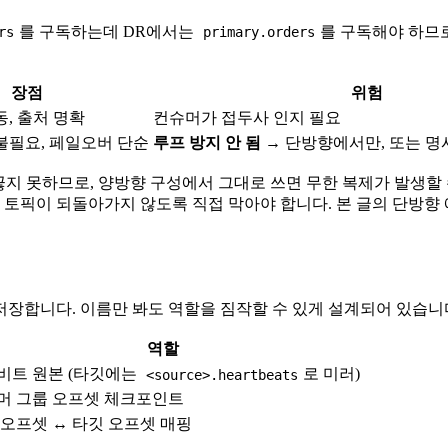
를 구독하는데 DR에서는
를 구독해야 하므로
rs
primary.orders
장점
위험
동, 출처 명확
컨슈머가 접두사 인지 필요
불필요, 페일오버 단순
루프 방지 안 됨
→ 단방향에서만, 또는 명
끊지 못하므로, 양방향 구성에서 그대로 쓰면 무한 복제가 발생할 
 토픽이 되돌아가지 않도록 직접 막아야 합니다. 본 글의 단방향
장합니다. 이름만 봐도 역할을 짐작할 수 있게 설계되어 있습니
역할
비트 원본 (타깃에는
로 미러)
<source>.heartbeats
머 그룹 오프셋 체크포인트
 오프셋 ↔ 타깃 오프셋 매핑