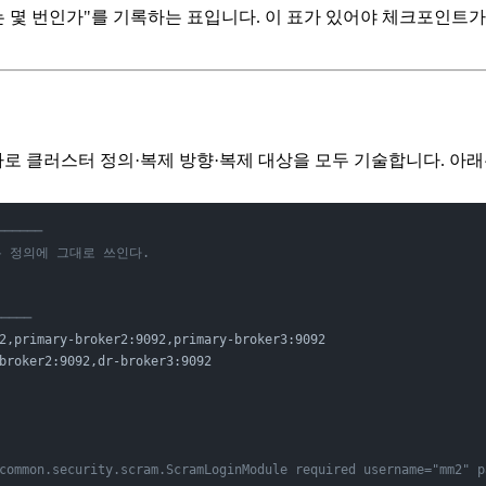
는 몇 번인가"를 기록하는 표입니다. 이 표가 있어야 체크포인트가
하나로 클러스터 정의·복제 방향·복제 대상을 모두 기술합니다. 아
─────
흐름 정의에 그대로 쓰인다.
────
2,primary-broker2:9092,primary-broker3:9092
broker2:9092,dr-broker3:9092
common.security.scram.ScramLoginModule required username="mm2" p