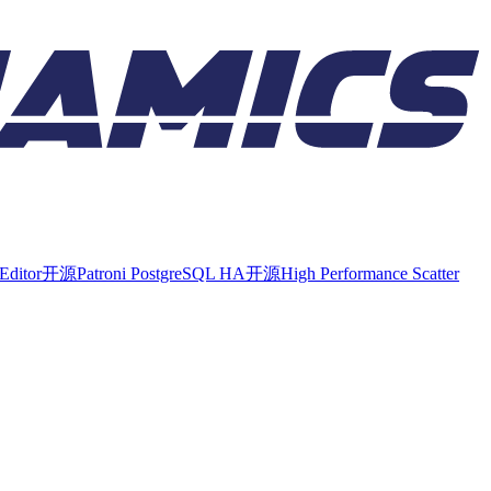
Editor
开源
Patroni PostgreSQL HA
开源
High Performance Scatter