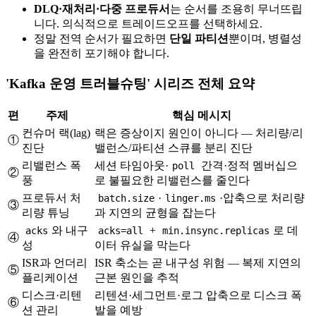
DLQ·재처리·다중 프로듀서
는 순서를 조용히 무너뜨립
니다. 의식적으로 트레이드오프를 선택하세요.
정말 전역 순서가 필요하면
단일 파티션
뿐이며, 병렬성
을 완전히 포기해야 합니다.
'Kafka 운영 트러블슈팅' 시리즈 전체 요약
편
주제
핵심 메시지
컨슈머 랙(lag)
랙은 증상이지 원인이 아니다 — 처리량/리
①
진단
밸런스/파티션 스큐를 분리 진단
리밸런스 폭
세션 타임아웃·
간격·정적 멤버십으
poll
②
풍
로 불필요한 리밸런스를 줄인다
프로듀서 처
·
·압축으로 처리량
batch.size
linger.ms
③
리량 튜닝
과 지연의 균형을 잡는다
와 내구
+
로 데
acks
acks=all
min.insync.replicas
④
성
이터 유실을 막는다
ISR과 언더리
ISR 축소는 곧 내구성 위험 — 복제 지연의
⑤
플리케이션
근본 원인을 추적
디스크·리텐
리텐션·세그먼트·로그 압축으로 디스크 폭
⑥
션 관리
발을 예방