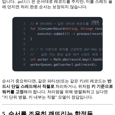
입니다.
은 순서대로 레코드를 주지만, 이를 스레드 풀
poll()
에 던지면 처리 완료 순서는 보장되지 않습니다.
// ❌ 안티패턴 — 같은 파티션 레코드를 스레드 풀에 무
for
 (ConsumerRecord
<
String
, 
String
> 
record
 :
 re
    executor.
submit
(() 
->
 process
(record)); 
//
}
// ✅ 키 기준으로 워커를 고정하면 per-key 순서 유지
//    같은 키는 항상 같은 워커 스레드 큐로 → 직렬 
int
 worker
 =
 Math.
abs
(record.
key
().
hashCode
()) 
workerQueues.
get
(worker).
put
(record);
순서가 중요하다면, 같은 파티션(또는 같은 키)의 레코드는
반
드시 단일 스레드에서 직렬로
처리하거나, 위처럼
키 기준으로
워커를 고정
해야 합니다. 처리량을 위해 병렬화하고 싶다면
"키 단위 병렬, 키 내부는 직렬" 모델이 정답입니다.
5. 순서를 조용히 깨뜨리는 함정들