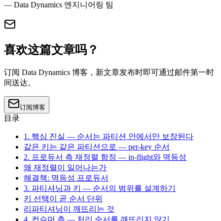
— Data Dynamics 엔지니어링 팀
喜欢这篇文章吗？
订阅 Data Dynamics 博客，新文章发布时即可通过邮件第一时
间送达。
订阅博客
目录
1. 핵심 진실 — 순서는 파티션 안에서만 보장된다
같은 키는 같은 파티션으로 — per-key 순서
2. 프로듀서 측 재정렬 함정 — in-flight와 멱등성
왜 재정렬이 일어나는가
해결책: 멱등성 프로듀서
3. 파티셔닝과 키 — 순서의 범위를 설계하기
키 선택이 곧 순서 단위
리파티셔닝이 깨뜨리는 것
4. 컨슈머 측 — 처리 순서를 깨뜨리지 않기