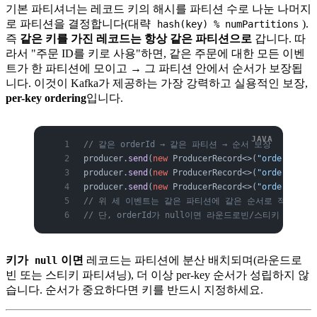
기본 파티셔너는 레코드 키의 해시를 파티션 수로 나눈 나머지
로 파티션을 결정합니다(대략
).
hash(key) % numPartitions
즉
같은 키를 가진 레코드는 항상 같은 파티션으로
갑니다. 따
라서 "주문 ID를 키로 사용"하면, 같은 주문에 대한 모든 이벤
트가 한 파티션에 모이고 → 그 파티션 안에서 순서가 보장됩
니다. 이것이 Kafka가 제공하는 가장 강력하고 실용적인 보장,
per-key ordering
입니다.
// 같은 orderId → 같은 파티션 → 순서 보장
producer.
send
(
new
 ProducerRecord<>(
"orders"
, or
producer.
send
(
new
 ProducerRecord<>(
"orders"
, or
producer.
send
(
new
 ProducerRecord<>(
"orders"
, or
// 위 세 이벤트는 같은 파티션에 같은 순서로 적재된다.
// 단, orderId가 null이면 라운드로빈/스티키 분배 →
키가
이면
레코드는 파티션에 분산 배치되며(라운드로
null
빈 또는 스티키 파티셔닝), 더 이상 per-key 순서가 성립하지 않
습니다. 순서가 중요하다면 키를 반드시 지정하세요.