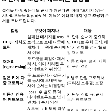
설정을 다 맞췄는데도 순서가 깨진다면, 아래 "보이지 않는"
시나리오들을 의심하세요. 이들은 에러를 내지 않고
조용히
순
서를 무너뜨립니다.
함정
무엇이 깨지나
대응
실패한 메시지를 retry
키 단위 순서가 중요하
DLQ / 재시도
토픽으로 보내 나중에
면 DLQ로 우회 금지, 해
토픽
재처리 → 원래 순서에
당 키 전체를 정지/블로
서 이탈
킹 재시도
오프셋을 되감아 재처
멱등 컨슈머 설계, 재처
재처리
리 시, 이미 처리된 후
리 구간 격리
(reprocessing)
속 이벤트와 뒤섞임
두 프로듀서가 같은 키
같은 키에 다
키별로 단일 프로듀서
를 동시에 보내면 둘
중 프로듀서
(파티션 소유권) 보장
사이 순서는 비결정적
후 별도 큐/액
poll
비동기 컨슈
키 단위 직렬 큐, 순서
터/이벤트루프로 넘기
머 핸드오프
보존 핸드오프
면 처리 순서 역전
A 토픽 → B 토픽 라우
동일 키·동일 파티션 수