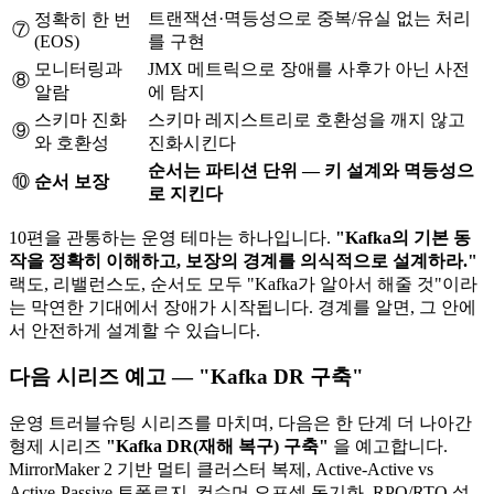
트랜잭션·멱등성으로 중복/유실 없는 처리
정확히 한 번
⑦
(EOS)
를 구현
모니터링과
JMX 메트릭으로 장애를 사후가 아닌 사전
⑧
알람
에 탐지
스키마 진화
스키마 레지스트리로 호환성을 깨지 않고
⑨
와 호환성
진화시킨다
순서는 파티션 단위 — 키 설계와 멱등성으
⑩
순서 보장
로 지킨다
10편을 관통하는 운영 테마는 하나입니다.
"Kafka의 기본 동
작을 정확히 이해하고, 보장의 경계를 의식적으로 설계하라."
랙도, 리밸런스도, 순서도 모두 "Kafka가 알아서 해줄 것"이라
는 막연한 기대에서 장애가 시작됩니다. 경계를 알면, 그 안에
서 안전하게 설계할 수 있습니다.
다음 시리즈 예고 — "Kafka DR 구축"
운영 트러블슈팅 시리즈를 마치며, 다음은 한 단계 더 나아간
형제 시리즈
"Kafka DR(재해 복구) 구축"
을 예고합니다.
MirrorMaker 2 기반 멀티 클러스터 복제, Active-Active vs
Active-Passive 토폴로지, 컨슈머 오프셋 동기화, RPO/RTO 설