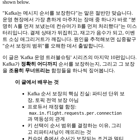
shown below.
"Kafka는 메시지 순서를 보장한다"는 말은 절반만 맞습니다.
운영 현장에서 가장 흔하게 마주치는 장애 중 하나가 바로 "분
명히 A를 먼저 보냈는데 컨슈머가 B를 먼저 처리했다"는 미스
터리입니다. 결제 상태가 뒤집히고, 재고가 음수가 되고, 이벤
트 소싱 애그리거트가 깨집니다. 원인을 추적해보면 십중팔구
"순서 보장의 범위"를 오해한 데서 출발합니다.
이 글은 'Kafka 운영 트러블슈팅' 시리즈의 마지막 10편입니다.
Kafka가
정확히 어디까지
순서를 보장하는지, 그리고 그 보장
을
조용히 무너뜨리는
함정들을 하나씩 짚어봅니다.
이 글에서 배우는 것
Kafka 순서 보장의 핵심 진실: 파티션 단위 보
장, 토픽 전역 보장 아님
프로듀서 재정렬 함정:
max.in.flight.requests.per.connection
과 멱등성의 관계
키 선택이 순서 범위를 결정하는 이유, 그리
고 리파티셔닝이 깨뜨리는 것
컨슈머 측에서 순서가 보장되는 조건과 멀티