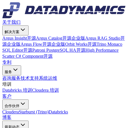
关于我们
解决方案
Argus Insight
开源
Argus Catalog
开源
企业版
Argus RAG Studio
开
源
企业版
Argus Flow
开源
企业版
Orbit Works
开源
Trino Monaco
SQL Editor
开源
Patroni PostgreSQL HA
开源
High Performance
Scatter C# Component
开源
专利
服务
咨询服务
技术支持
系统运维
培训
Databricks 培训
Cloudera 培训
客户
合作伙伴
Cloudera
Starburst (Trino)
Databricks
博客
最新动态