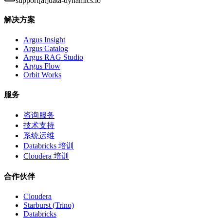
support[at]data-dynamics.io
解决方案
Argus Insight
Argus Catalog
Argus RAG Studio
Argus Flow
Orbit Works
服务
咨询服务
技术支持
系统运维
Databricks 培训
Cloudera 培训
合作伙伴
Cloudera
Starburst (Trino)
Databricks