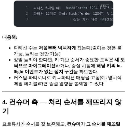
파티션 6개일 때:  hash("order-1234") % 6 = 3  →
파티션 12개로 증설: hash("order-1234") % 12 = 9 
                  ↑ 같은 키가 다른 파티션으로! 
대응책:
파티션 수는
처음부터 넉넉하게
잡는다(줄이는 것은 불
가능, 늘리는 것만 가능).
정말 늘려야 한다면, 키 기반 순서가 중요한 토픽은
새 토
픽으로 마이그레이션
하거나, 증설 시점에
해당 키의 in-
flight 이벤트가 없는 정지 구간
을 확보한다.
커스텀 파티셔너로 키→파티션 매핑을 고정(예: 명시적
매핑 테이블)하면 증설 영향을 통제할 수 있다.
4. 컨슈머 측 — 처리 순서를 깨뜨리지 않
기
프로듀서가 순서를 잘 보존해도,
컨슈머가 그 순서를 깨뜨릴