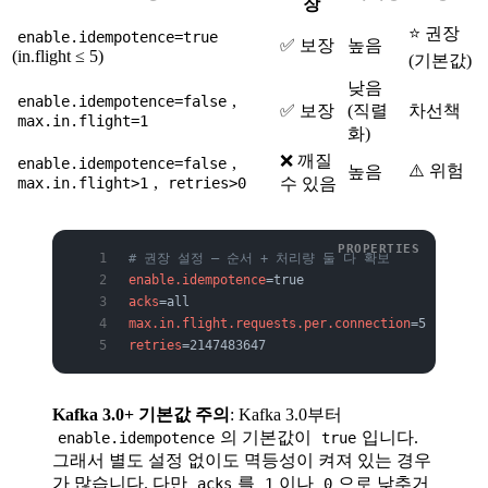
장
⭐ 권장
enable.idempotence=true
✅ 보장
높음
(in.flight ≤ 5)
(기본값)
낮음
,
enable.idempotence=false
✅ 보장
(직렬
차선책
max.in.flight=1
화)
❌ 깨질
,
enable.idempotence=false
⚠️ 위험
높음
,
max.in.flight>1
retries>0
수 있음
# 권장 설정 — 순서 + 처리량 둘 다 확보
enable.idempotence
=true
acks
=all
max.in.flight.requests.per.connection
=5
retries
=2147483647
Kafka 3.0+ 기본값 주의
: Kafka 3.0부터
의 기본값이
입니다.
enable.idempotence
true
그래서 별도 설정 없이도 멱등성이 켜져 있는 경우
가 많습니다. 다만
를
이나
으로 낮추거
acks
1
0