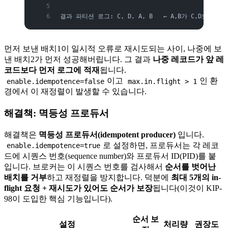
결과 파티션 로그: C, D, A, B   ← A,B가 C,D보다 
먼저 보낸 배치1이 일시적 오류로 재시도되는 사이, 나중에 보
낸 배치2가 먼저 성공해버립니다. 그 결과
나중 레코드가 앞 레
코드보다 먼저 로그에 적재
됩니다.
이고
인 환
enable.idempotence=false
max.in.flight > 1
경에서 이 재정렬이 발생할 수 있습니다.
해결책: 멱등성 프로듀서
해결책은
멱등성 프로듀서(idempotent producer)
입니다.
로 설정하면, 프로듀서는 각 레코
enable.idempotence=true
드에 시퀀스 번호(sequence number)와 프로듀서 ID(PID)를 붙
입니다. 브로커는 이 시퀀스 번호를 검사해서
순서를 벗어난
배치를 거부
하고 재정렬을 방지합니다. 덕분에
최대 5개의 in-
flight 요청 + 재시도가 있어도 순서가 보장
됩니다(이것이 KIP-
98이 도입한 핵심 기능입니다).
순서 보
설정
처리량
권장도