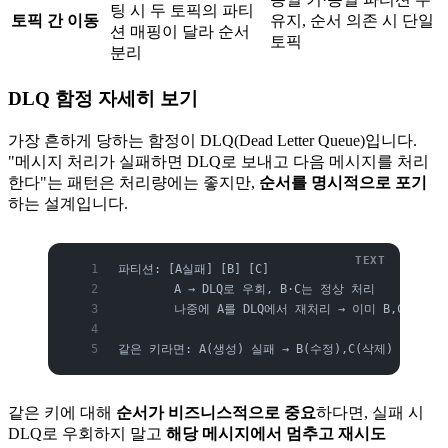
팅 시 두 토픽의 파티
토픽 간 이동
유지, 순서 의존 시 단일
션 매핑이 달라 순서
토픽
분리
DLQ 함정 자세히 보기
가장 흔하게 당하는 함정이 DLQ(Dead Letter Queue)입니다.
"메시지 처리가 실패하면 DLQ로 보내고 다음 메시지를 처리
한다"는 패턴은 처리량에는 좋지만,
순서를 명시적으로 포기
하는 설계입니다.
파티션: [A실패] [B] [C]
        A → DLQ로 우회, B·C는 정상 처리
        나중에 A를 DLQ에서 재처리 → 이미 B,C 처리
같은 키라면: A(생성) 실패 → B(수정),C(삭제) 먼저 처
같은 키에 대해
순서가 비즈니스적으로 중요
하다면, 실패 시
DLQ로 우회하지 말고
해당 메시지에서 멈추고 재시도