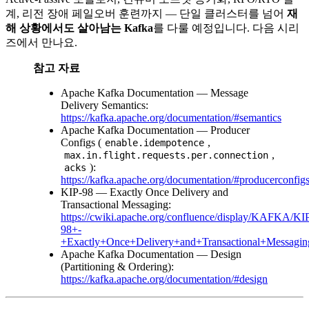
계, 리전 장애 페일오버 훈련까지 — 단일 클러스터를 넘어
재
해 상황에서도 살아남는 Kafka
를 다룰 예정입니다. 다음 시리
즈에서 만나요.
참고 자료
Apache Kafka Documentation — Message
Delivery Semantics:
https://kafka.apache.org/documentation/#semantics
Apache Kafka Documentation — Producer
Configs (
,
enable.idempotence
,
max.in.flight.requests.per.connection
):
acks
https://kafka.apache.org/documentation/#producerconfig
KIP-98 — Exactly Once Delivery and
Transactional Messaging:
https://cwiki.apache.org/confluence/display/KAFKA/KI
98+-
+Exactly+Once+Delivery+and+Transactional+Messagin
Apache Kafka Documentation — Design
(Partitioning & Ordering):
https://kafka.apache.org/documentation/#design