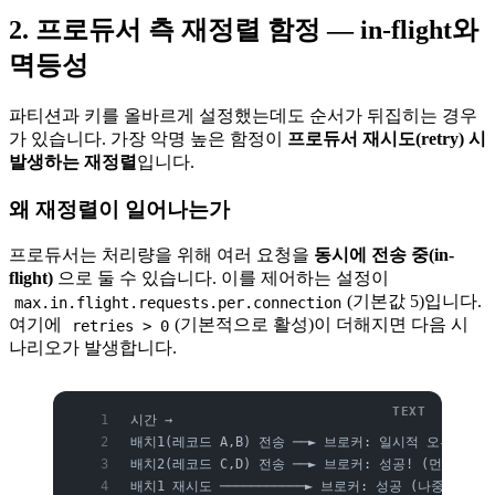
2. 프로듀서 측 재정렬 함정 — in-flight와
멱등성
파티션과 키를 올바르게 설정했는데도 순서가 뒤집히는 경우
가 있습니다. 가장 악명 높은 함정이
프로듀서 재시도(retry) 시
발생하는 재정렬
입니다.
왜 재정렬이 일어나는가
프로듀서는 처리량을 위해 여러 요청을
동시에 전송 중(in-
flight)
으로 둘 수 있습니다. 이를 제어하는 설정이
(기본값 5)입니다.
max.in.flight.requests.per.connection
여기에
(기본적으로 활성)이 더해지면 다음 시
retries > 0
나리오가 발생합니다.
시간 →
배치1(레코드 A,B) 전송 ──► 브로커: 일시적 오류로 거
배치2(레코드 C,D) 전송 ──► 브로커: 성공! (먼저 로그
배치1 재시도 ───────────► 브로커: 성공 (나중에 적재