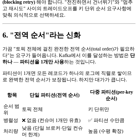
(blocking retry)
해야 합니다. "전진하면서 건너뛰기"와 "멈추
고 재시도" 사이의 트레이드오프를 키 단위 순서 요구사항에
맞춰 의식적으로 선택하세요.
6. "전역 순서"라는 신화
가끔 "토픽 전체에 걸친 완전한 전역 순서(total order)가 필요하
다"는 요구가 들어옵니다. Kafka에서 이를 달성하는 방법은
단
하나
—
파티션을 1개만 사용
하는 것입니다.
파티션이 1개면 모든 레코드가 하나의 로그에 직렬로 쌓이므
로 완벽한 전역 순서가 보장됩니다. 하지만 대가가 큽니다.
다중 파티션(per-key
항목
단일 파티션(전역 순서)
순서)
순서 범
토픽 전체
키 단위만
위
병렬성
❌ 없음 (컨슈머 1개만 유효)
✅ 파티션 수만큼
낮음 (단일 브로커·단일 컨슈
처리량
높음 (수평 확장)
머 한계)