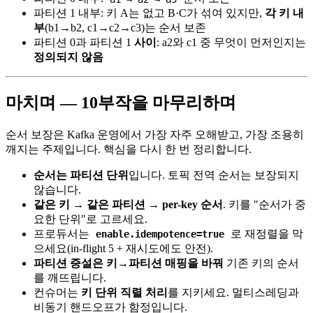
파티션 1 내부: 키 A는 없고 B·C가 섞여 있지만,
각 키 내
부
(b1→b2, c1→c2→c3)는 순서 보존
파티션 0과 파티션 1
사이
: a2와 c1 중 무엇이 먼저인지는
정의되지 않음
마치며 — 10부작을 마무리하며
순서 보장은 Kafka 운영에서 가장 자주 오해받고, 가장 조용히
깨지는 주제입니다. 핵심을 다시 한 번 정리합니다.
순서는 파티션 단위
입니다. 토픽 전역 순서는 보장되지
않습니다.
같은 키 → 같은 파티션 → per-key 순서
. 키를 "순서가 중
요한 단위"로 고르세요.
프로듀서는
로 재정렬을 막
enable.idempotence=true
으세요(in-flight 5 + 재시도에도 안전).
파티션 증설은 키→파티션 매핑을 바꿔
기존 키의 순서
를 깨뜨립니다.
컨슈머는
키 단위 직렬 처리
를 지키세요. 멀티스레딩과
비동기 핸드오프가 함정입니다.