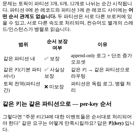
문제는 토픽이 파티션 3개, 6개, 12개로 나뉘는 순간 시작됩니
다. 파티션 0에 쓴 레코드와 파티션 1에 쓴 레코드 사이에는
어
떤 순서 관계도 없습니다.
두 파티션은 서로 다른 브로커에 있
을 수 있고, 서로 다른 속도로 처리되며, 컨슈머도 별개의 스레
드/인스턴스가 병렬로 읽습니다.
순서 보장
범위
이유
여부
append-only 로그 + 단조 증가
같은 파티션 내
✅ 보장
오프셋
같은 키(기본 파티
✅ 사실상
같은 키 → 같은 파티션으로
셔너)
보장
라우팅
토픽 전역(파티션
파티션은 독립 로그, 병렬 처
❌ 미보장
간)
리
같은 키는 같은 파티션으로 — per-key 순서
그렇다면 "주문 #1234에 대한 이벤트들은 순서대로 처리되어
야 한다" 같은 요구는 어떻게 만족시킬까요? 답은
키(key)
입니
다.