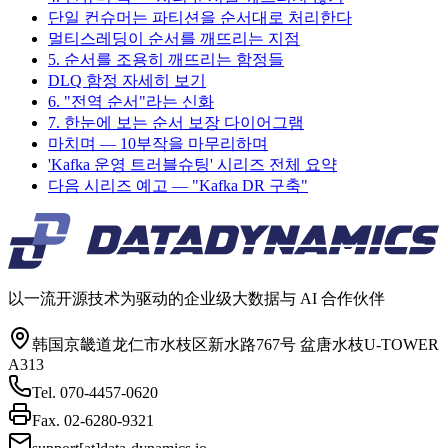
단일 컨슈머는 파티션을 순서대로 처리한다
멀티스레딩이 순서를 깨뜨리는 지점
5. 순서를 조용히 깨뜨리는 함정들
DLQ 함정 자세히 보기
6. "전역 순서"라는 신화
7. 한눈에 보는 순서 보장 다이어그램
마치며 — 10부작을 마무리하며
'Kafka 운영 트러블슈팅' 시리즈 전체 요약
다음 시리즈 예고 — "Kafka DR 구축"
以一流开源技术为驱动的企业级大数据与 AI 合作伙伴
韩国京畿道龙仁市水枝区新水路767号 盆唐水枝U-TOWER
A313
Tel.
070-4457-0620
Fax.
02-6280-9321