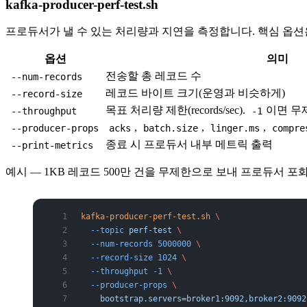
kafka-producer-perf-test.sh
프로듀서가 낼 수 있는 처리량과 지연을 측정합니다. 핵심 옵션
옵션
의미
전송할 총 레코드 수
--num-records
레코드 바이트 크기(운영과 비슷하게)
--record-size
목표 처리량 제한(records/sec).
이면 무
--throughput
-1
,
,
,
--producer-props
acks
batch.size
linger.ms
compre
종료 시 프로듀서 내부 메트릭 출력
--print-metrics
예시 — 1KB 레코드 500만 건을 무제한으로 보내 프로듀서 
kafka-producer-perf-test.sh
 \
  --topic
 perf-test
 \
  --num-records
 5000000
 \
  --record-size
 1024
 \
  --throughput
 -1
 \
  --producer-props
 \
    bootstrap.servers=broker1:9092,broker2:9092