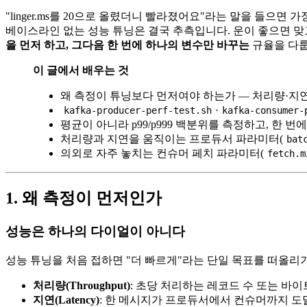
"linger.ms를 20으로 올렸더니 빨라졌어요"라는 말을 들으면
베이스라인 없는 성능 튜닝은 결국 추측입니다. 운이 좋으면 맞고,
을 먼저 하고, 그다음 한 번에 하나의 변수만 바꾸는
규율을 다룹
이 글에서 배우는 것
왜 측정이 튜닝보다 먼저여야 하는가 — 처리량·
·
kafka-producer-perf-test.sh
kafka-consumer-
평균이 아니라 p99/p999 백분위를 측정하고, 한 
처리량과 지연을 움직이는 프로듀서 파라미터(
bat
의외로 자주 놓치는 컨슈머 페치 파라미터(
fetch.m
1. 왜 측정이 먼저인가
성능은 하나의 다이얼이 아니다
성능 튜닝을 처음 접하면 "더 빠르게"라는 단일 목표를 떠올리기 
처리량(Throughput)
: 초당 처리하는 레코드 수 또는 바이트(reco
지연(Latency)
: 한 메시지가 프로듀서에서 컨슈머까지 도달하는