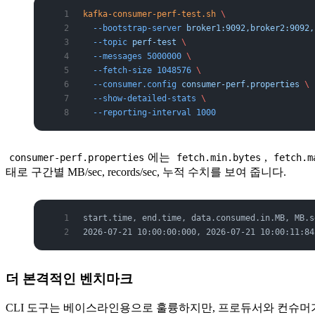
kafka-consumer-perf-test.sh
 \
  --bootstrap-server
 broker1:9092,broker2:9092,
  --topic
 perf-test
 \
  --messages
 5000000
 \
  --fetch-size
 1048576
 \
  --consumer.config
 consumer-perf.properties
 \
  --show-detailed-stats
 \
  --reporting-interval
 1000
에는
,
consumer-perf.properties
fetch.min.bytes
fetch.m
태로 구간별 MB/sec, records/sec, 누적 수치를 보여 줍니다.
start.time, end.time, data.consumed.in.MB, MB.s
2026-07-21 10:00:00:000, 2026-07-21 10:00:11:84
더 본격적인 벤치마크
CLI 도구는 베이스라인용으로 훌륭하지만, 프로듀서와 컨슈머