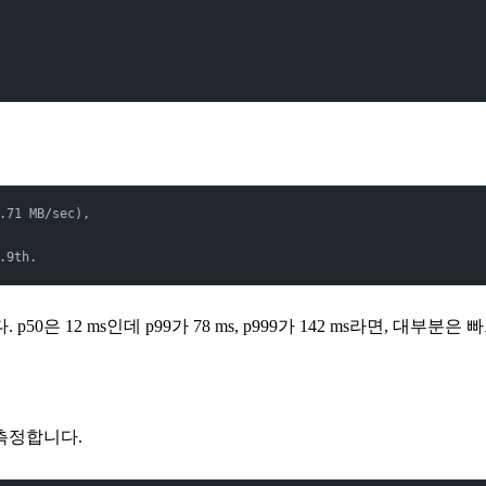
.71 MB/sec),
.9th.
. p50은 12 ms인데 p99가 78 ms, p999가 142 ms라면, 
측정합니다.