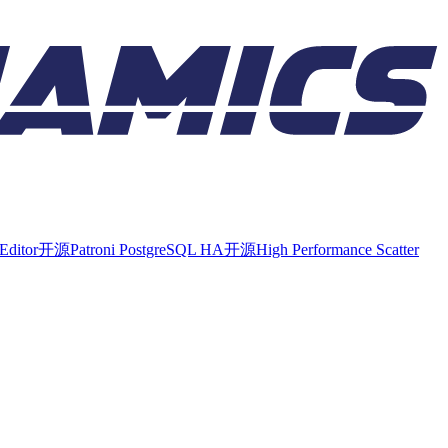
Editor
开源
Patroni PostgreSQL HA
开源
High Performance Scatter