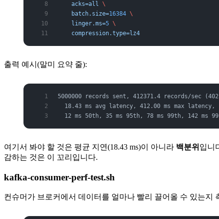
    acks=all
 \
    batch.size=
16384
 \
    linger.ms=
5
 \
    compression.type=lz4
출력 예시(말미 요약 줄):
5000000 records sent, 412371.4 records/sec (402
  18.43 ms avg latency, 412.00 ms max latency,
  12 ms 50th, 35 ms 95th, 78 ms 99th, 142 ms 99
여기서 봐야 할 것은 평균 지연(18.43 ms)이 아니라
백분위
입니다
감하는 것은 이 꼬리입니다.
kafka-consumer-perf-test.sh
컨슈머가 브로커에서 데이터를 얼마나 빨리 끌어올 수 있는지 