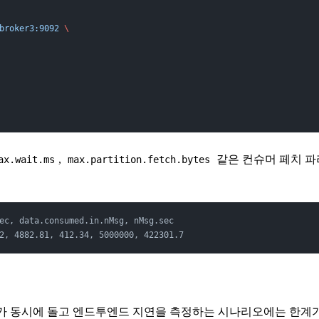
broker3:9092
 \
,
같은 컨슈머 페치 파
ax.wait.ms
max.partition.fetch.bytes
ec, data.consumed.in.nMsg, nMsg.sec
2, 4882.81, 412.34, 5000000, 422301.7
가 동시에 돌고 엔드투엔드 지연을 측정하는 시나리오에는 한계가