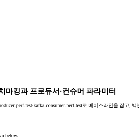
— 벤치마킹과 프로듀서·컨슈머 파라미터
ucer-perf-test·kafka-consumer-perf-test로 베이스라
own below.