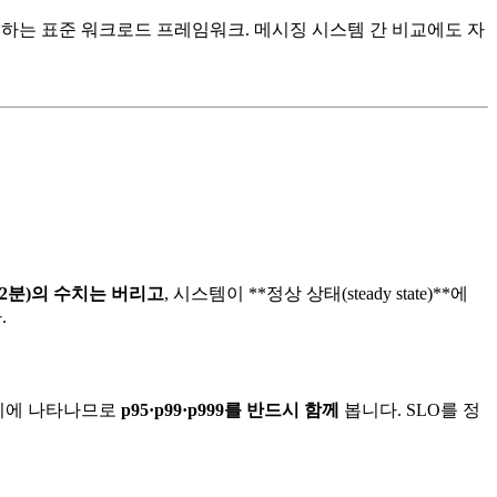
하는 표준 워크로드 프레임워크. 메시징 시스템 간 비교에도 자
~2분)의 수치는 버리고
, 시스템이 **정상 상태(steady state)**에
.
 꼬리에 나타나므로
p95·p99·p999를 반드시 함께
봅니다. SLO를 정