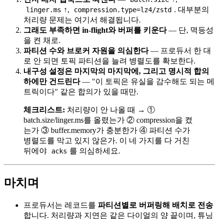
↑,
. 대부분의
linger.ms
compression.type=lz4/zstd
처리량 문제는 여기서 해결됩니다.
그래도 부족하면 in-flight와 버퍼를 키운다
— 단, 멱등성
을 켠 채로.
파티션 수와 브로커 자원을 의심한다
— 프로듀서 한 대
로 안 되면 토픽 파티션을 늘려 병렬도를 확보한다.
내구성 설정은 마지막의 마지막에, 그리고 명시적 합의
하에만 건드린다
— "이 토픽은 유실을 감수해도 되는 메
트릭이다" 같은 합의가 있을 때만.
체크리스트:
처리량이 안 나올 때 → ①
batch.size/linger.ms를 올렸는가 ② compression을 켰
는가 ③ buffer.memory가 충분한가 ④ 파티션 수가
병렬도를 막고 있지 않은가. 이 네 가지를 다 거친
뒤에야
를 의심하세요.
acks
마치며
프로듀서는 레코드를
파티션별로 버퍼링해 배치로 전송
합니다. 처리량과 지연은 같은 다이얼의 양 끝이며, 튜닝