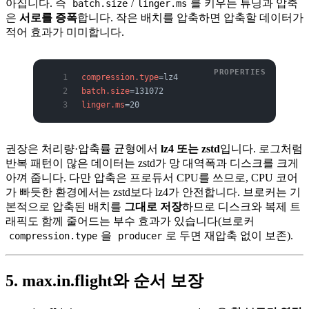
아집니다. 즉
/
를 키우는 튜닝과 압축
batch.size
linger.ms
은
서로를 증폭
합니다. 작은 배치를 압축하면 압축할 데이터가
적어 효과가 미미합니다.
compression.type
=lz4
batch.size
=131072
linger.ms
=20
권장은 처리량·압축률 균형에서
lz4 또는 zstd
입니다. 로그처럼
반복 패턴이 많은 데이터는 zstd가 망 대역폭과 디스크를 크게
아껴 줍니다. 다만 압축은 프로듀서 CPU를 쓰므로, CPU 코어
가 빠듯한 환경에서는 zstd보다 lz4가 안전합니다. 브로커는 기
본적으로 압축된 배치를
그대로 저장
하므로 디스크와 복제 트
래픽도 함께 줄어드는 부수 효과가 있습니다(브로커
을
로 두면 재압축 없이 보존).
compression.type
producer
5. max.in.flight와 순서 보장