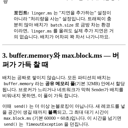
량
포인트:
는 "지연을 추가하는" 설정이
linger.ms
아니라 "처리량을 사는" 설정입니다. 트래픽이 충
분히 많아 배치가
로 금방 차는 환경
batch.size
이라면,
를 올려도 실제 추가 지연은 거
linger.ms
의 없습니다. 배치가 어차피 꽉 차서 나가니까요.
3. buffer.memory와 max.block.ms — 버
퍼가 가득 찰 때
배치는 공짜로 쌓이지 않습니다. 모든 파티션의 배치는
라는
공유 메모리 풀
(기본 32MB) 안에서 할당
buffer.memory
됩니다. 브로커가 느리거나 네트워크가 막혀 Sender가 배치를
비워내지 못하면, 이 풀이 가득 찹니다.
이때
는 더 이상 논블로킹이 아닙니다. 새 레코드를 넣
send()
을 공간이 생길 때까지
블록
되고, 그 최대 대기 시간이
(기본 60000 = 60초)입니다. 이 시간을 넘기면
max.block.ms
는
을 던집니다.
send()
TimeoutException