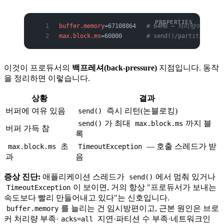
buffer.memory
=67108864   
# 64MB — 처리량이 높
max.block.ms
=60000       
# send()/partitions
이것이 프로듀서의
백프레셔(back-pressure)
지점입니다. 동작
을 정리하면 이렇습니다.
상황
결과
버퍼에 여유 있음
즉시 리턴(논블로킹)
send()
가 최대
까지 블
send()
max.block.ms
버퍼 가득 참
록
초
— 호출 스레드가 받
max.block.ms
TimeoutException
과
음
증상 진단:
애플리케이션 스레드가
에서 멈춰 있거나
send()
이 보이면, 거의 항상 "프로듀서가 보내는
TimeoutException
속도보다 빨리 만들어내고 있다"는 신호입니다.
를 늘리는 건 임시방편이고, 근본 원인은 브로
buffer.memory
커 처리량 부족·
지연·파티션 수 부족·네트워크인
acks=all