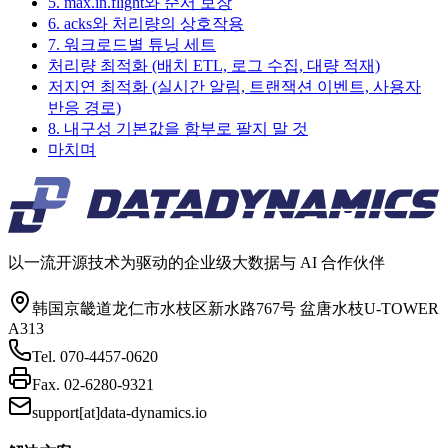
5. max.in.flight와 순서 보장
6. acks와 처리량의 상호작용
7. 워크로드별 튜닝 세트
처리량 최적화 (배치 ETL, 로그 수집, 대량 적재)
저지연 최적화 (실시간 알림, 트랜잭션 이벤트, 사용자
반응 경로)
8. 내구성 기본값을 함부로 팔지 말 것
마치며
以一流开源技术为驱动的企业级大数据与 AI 合作伙伴
韩国京畿道龙仁市水枝区新水路767号 盆唐水枝U-TOWER
A313
Tel.
070-4457-0620
Fax.
02-6280-9321
support[at]data-dynamics.io