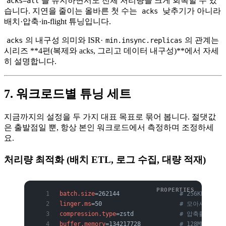
을 유지하면서도 전체 처리량을 크게 회복할 수 있
acks=all
습니다. 지연을 줄이는 올바른 첫 수는
낮추기가 아니라
acks
배치·압축·in-flight 튜닝입니다.
의 내구성 의미와 ISR·
의 관계는
acks
min.insync.replicas
시리즈 **4편(복제와 acks, 그리고 데이터 내구성)**에서 자세
히 설명합니다.
7. 워크로드별 튜닝 세트
지금까지의 설정을 두 가지 대표 목표로 묶어 봅니다. 절댓값
은 출발점일 뿐, 항상 본인 워크로드에서 측정하며 조정하세
요.
처리량 최적화 (배치 ETL, 로그 수집, 대량 적재)
batch.size
=262144                 
# 256KB — 큰
linger.ms
=50                      
# 모아서 보냄
compression.type
=zstd             
# 압축률 높게 
buffer.memory
=134217728           
# 128MB