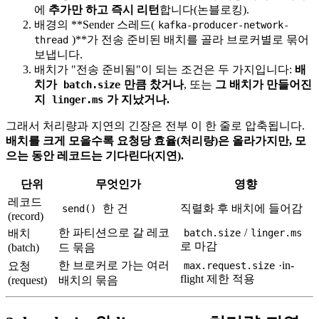
에
추가만 하고 즉시 리턴
합니다(논블로킹).
배경의 **Sender 스레드(
kafka-producer-network-
)**가 전송 준비된 배치를 골라 브로커별로 묶어
thread
보냅니다.
배치가 "전송 준비됨"이 되는 조건은 두 가지입니다:
배
치가
만큼 찼거나
, 또는
그 배치가 만들어진
batch.size
지
가 지났거나.
linger.ms
그래서 처리량과 지연의 긴장은 전부 이 한 줄로 압축됩니다.
배치를 크게 모을수록 요청당 효율(처리량)은 올라가지만, 모
으는 동안 레코드는 기다린다(지연).
단위
무엇인가
영향
레코드
한 건
직렬화 후 배치에 들어감
send()
(record)
한 파티션으로 갈 레코
/
배치
batch.size
linger.ms
로 마감
(batch)
드 묶음
한 브로커로 가는 여러
·in-
요청
max.request.size
flight 제한 적용
(request)
배치의 묶음