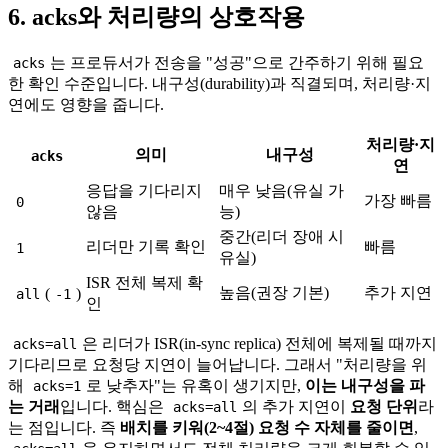
6. acks와 처리량의 상호작용
는 프로듀서가 전송을 "성공"으로 간주하기 위해 필요
acks
한 확인 수준입니다. 내구성(durability)과 직결되며, 처리량·지
연에도 영향을 줍니다.
처리량·지
의미
내구성
acks
연
응답을 기다리지
매우 낮음(유실 가
가장 빠름
0
않음
능)
중간(리더 장애 시
리더만 기록 확인
빠름
1
유실)
ISR 전체 복제 확
높음(권장 기본)
추가 지연
(
)
all
-1
인
은 리더가 ISR(in-sync replica) 전체에 복제될 때까지
acks=all
기다리므로 요청당 지연이 늘어납니다. 그래서 "처리량을 위
해
로 낮추자"는 유혹이 생기지만,
이는 내구성을 파
acks=1
는 거래
입니다. 핵심은
의 추가 지연이
요청 단위
라
acks=all
는 점입니다. 즉
배치를 키워(2~4절) 요청 수 자체를 줄이면
,