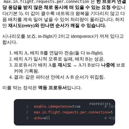
은
한 브로커 연결
max.in.flight.requests.per.connection
당 응답을 받지 않은 채로 동시에 떠 있을 수 있는 요청 수
입니
다(기본 5). 이 값이 클수록 네트워크 왕복을 기다리지 않고 다
음 배치를 계속 밀어 넣을 수 있어 처리량이 올라갑니다. 하지
만
재시도(retry)와 만나면 순서가 깨질 수 있습니다.
시나리오를 보죠. in-flight가 2이고 idempotence가 꺼져 있다고
합시다.
배치 A, 배치 B를 연달아 전송(둘 다 in-flight).
배치 A가 일시적 오류로 실패, 배치 B는 성공.
프로듀서가 배치 A를
재시도
→ A가 B보다
나중에
브로
커에 기록됨.
결과: 같은 파티션 안에서 A·B 순서가 뒤집힘.
이를 막는 정석은
멱등 프로듀서
입니다.
enable.idempotence
=true            
# (최신 기본
max.in.flight.requests.per.connection
=5   
# 멱
acks
=all                           
# 멱등성의 전