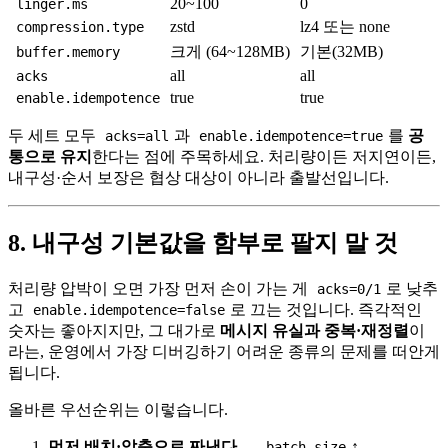
20~100
0
linger.ms
zstd
lz4 또는 none
compression.type
크게 (64~128MB)
기본(32MB)
buffer.memory
all
all
acks
true
true
enable.idempotence
두 세트 모두
과
를
공
acks=all
enable.idempotence=true
통으로 유지
한다는 점에 주목하세요. 처리량이든 저지연이든,
내구성·순서 보장은 협상 대상이 아니라 출발선입니다.
8. 내구성 기본값을 함부로 팔지 말 것
처리량 압박이 오면 가장 먼저 손이 가는 게
로 낮추
acks=0/1
고
로 끄는 것입니다. 즉각적인
enable.idempotence=false
숫자는 좋아지지만, 그 대가로
메시지 유실과 중복·재정렬
이
라는, 운영에서 가장 디버깅하기 어려운 종류의 문제를 떠안게
됩니다.
올바른 우선순위는 이렇습니다.
먼저 배치·압축으로 짜낸다
—
↑,
batch.size