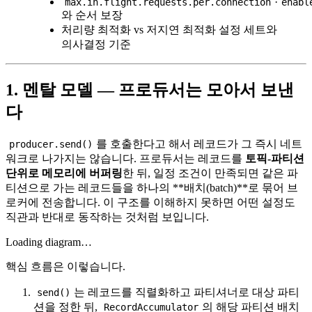
·
max.in.flight.requests.per.connection
enabl
와 순서 보장
처리량 최적화 vs 저지연 최적화 설정 세트와
의사결정 기준
1. 멘탈 모델 — 프로듀서는 모아서 보낸
다
를 호출한다고 해서 레코드가 그 즉시 네트
producer.send()
워크로 나가지는 않습니다. 프로듀서는 레코드를
토픽-파티션
단위로 메모리에 버퍼링
한 뒤, 일정 조건이 만족되면 같은 파
티션으로 가는 레코드들을 하나의 **배치(batch)**로 묶어 브
로커에 전송합니다. 이 구조를 이해하지 못하면 어떤 설정도
직관과 반대로 동작하는 것처럼 보입니다.
Loading diagram…
핵심 흐름은 이렇습니다.
는 레코드를 직렬화하고 파티셔너로 대상 파티
send()
션을 정한 뒤,
의 해당 파티션 배치
RecordAccumulator