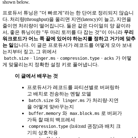
shown below.
프로듀서 튜닝은 "더 빠르게"라는 한 단어로 정리되지 않습니
다. 처리량(throughput)을 올리면 지연(latency)이 늘고, 지연을
줄이면 처리량이 떨어집니다. 둘은 같은 다이얼의 양 끝이라
서, 좋은 튜닝이란 "두 마리 토끼를 다 잡는 것"이 아니라
우리
워크로드가 어느 쪽 끝에 있어야 하는지를 정하고 거기에 맞추
는 일
입니다. 이 글은 프로듀서가 레코드를 어떻게 모아 보내
는지부터 짚고, 그 위에서
·
·
·
가 어떻
batch.size
linger.ms
compression.type
acks
게 맞물리는지 정확한 설정 키로 풀어냅니다.
이 글에서 배우는 것
프로듀서가 레코드를 파티션별로 버퍼링하
고 배치로 전송하는 멘탈 모델
와
가 처리량·지연
batch.size
linger.ms
을 어떻게 맞바꾸는지
와
로 버퍼가
buffer.memory
max.block.ms
가득 찰 때의 백프레셔
(lz4/zstd 권장)과 배치 크
compression.type
기의 상호작용