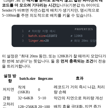
는
배치를 곧바로 보내지 않고, 같은 파티션의 레
linger.ms
코드를 더 모으려 기다리는 시간
입니다(기본값 0). 0이어도
Sender가 바쁘면 자연스럽게 배치가 생기지만, 명시적으로
5~100ms를 주면 의도적으로 배치를 키울 수 있습니다.
# 처리량 지향 예시
batch.size
=131072        
# 128KB
linger.ms
=20             
# 최대 20ms 모았다가 전
이 설정은 "최대 20ms 동안, 또는 128KB가 찰 때까지 모았다가
한 번에 보낸다"는 뜻입니다. 둘 중
먼저 충족되는 조건
이 전송
을 트리거합니다.
설정 방
효과
batch.size
linger.ms
향
레코드가 거의 즉시 나감, 처리
작게
저지연
0
(16KB)
량 손해
균형
32~64KB
5~10
약간의 지연으로 처리량 개선
고처리
배치 효율 극대화, 지연 증가
128~256KB
20~100