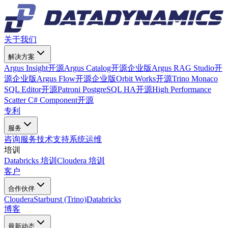
关于我们
解决方案
Argus Insight
开源
Argus Catalog
开源
企业版
Argus RAG Studio
开
源
企业版
Argus Flow
开源
企业版
Orbit Works
开源
Trino Monaco
SQL Editor
开源
Patroni PostgreSQL HA
开源
High Performance
Scatter C# Component
开源
专利
服务
咨询服务
技术支持
系统运维
培训
Databricks 培训
Cloudera 培训
客户
合作伙伴
Cloudera
Starburst (Trino)
Databricks
博客
最新动态