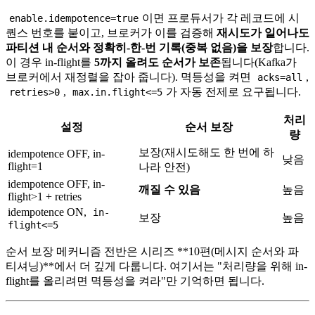
이면 프로듀서가 각 레코드에 시
enable.idempotence=true
퀀스 번호를 붙이고, 브로커가 이를 검증해
재시도가 일어나도
파티션 내 순서와 정확히-한-번 기록(중복 없음)을 보장
합니다.
이 경우 in-flight를
5까지 올려도 순서가 보존
됩니다(Kafka가
브로커에서 재정렬을 잡아 줍니다). 멱등성을 켜면
,
acks=all
,
가 자동 전제로 요구됩니다.
retries>0
max.in.flight<=5
처리
설정
순서 보장
량
보장(재시도해도 한 번에 하
idempotence OFF, in-
낮음
flight=1
나라 안전)
idempotence OFF, in-
깨질 수 있음
높음
flight>1 + retries
idempotence ON,
in-
보장
높음
flight<=5
순서 보장 메커니즘 전반은 시리즈 **10편(메시지 순서와 파
티셔닝)**에서 더 깊게 다룹니다. 여기서는 "처리량을 위해 in-
flight를 올리려면 멱등성을 켜라"만 기억하면 됩니다.