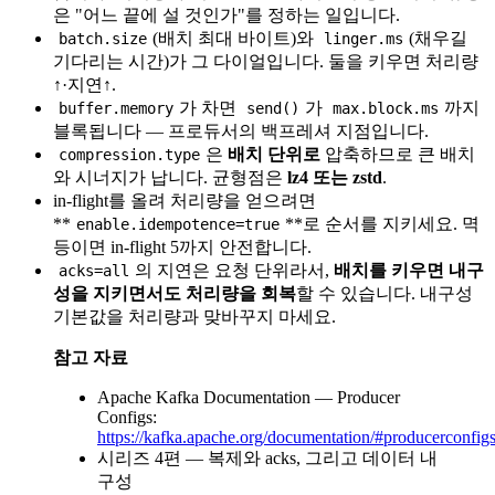
은 "어느 끝에 설 것인가"를 정하는 일입니다.
(배치 최대 바이트)와
(채우길
batch.size
linger.ms
기다리는 시간)가 그 다이얼입니다. 둘을 키우면 처리량
↑·지연↑.
가 차면
가
까지
buffer.memory
send()
max.block.ms
블록됩니다 — 프로듀서의 백프레셔 지점입니다.
은
배치 단위로
압축하므로 큰 배치
compression.type
와 시너지가 납니다. 균형점은
lz4 또는 zstd
.
in-flight를 올려 처리량을 얻으려면
**
**로 순서를 지키세요. 멱
enable.idempotence=true
등이면 in-flight 5까지 안전합니다.
의 지연은 요청 단위라서,
배치를 키우면 내구
acks=all
성을 지키면서도 처리량을 회복
할 수 있습니다. 내구성
기본값을 처리량과 맞바꾸지 마세요.
참고 자료
Apache Kafka Documentation — Producer
Configs:
https://kafka.apache.org/documentation/#producerconfig
시리즈 4편 — 복제와 acks, 그리고 데이터 내
구성