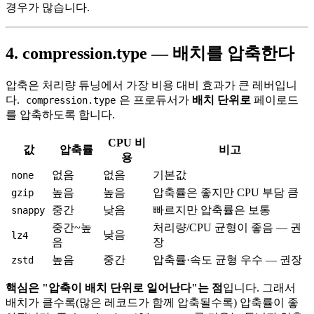
경우가 많습니다.
4. compression.type — 배치를 압축한다
압축은 처리량 튜닝에서 가장 비용 대비 효과가 큰 레버입니
다.
은 프로듀서가
배치 단위로
페이로드
compression.type
를 압축하도록 합니다.
CPU 비
값
압축률
비고
용
없음
없음
기본값
none
높음
높음
압축률은 좋지만 CPU 부담 큼
gzip
중간
낮음
빠르지만 압축률은 보통
snappy
중간~높
처리량/CPU 균형이 좋음 — 권
낮음
lz4
음
장
높음
중간
압축률·속도 균형 우수 — 권장
zstd
핵심은 "압축이 배치 단위로 일어난다"는 점
입니다. 그래서
배치가 클수록(많은 레코드가 함께 압축될수록) 압축률이 좋