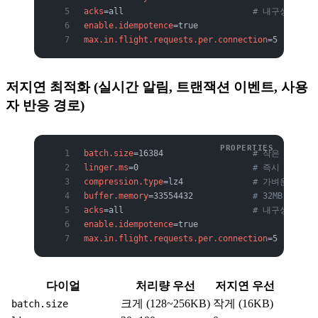
acks
=all                          
# 내구성 유지 
enable.idempotence
=true
max.in.flight.requests.per.connection
=5
저지연 최적화 (실시간 알림, 트랜잭션 이벤트, 사용
자 반응 경로)
batch.size
=16384                  
# 작은 배치(기
linger.ms
=0                       
# 즉시 전송
compression.type
=lz4              
# 가벼운 압축
buffer.memory
=33554432            
# 32MB(기본)
acks
=all                          
# 내구성은 그
enable.idempotence
=true
max.in.flight.requests.per.connection
=5
다이얼
처리량 우선
저지연 우선
크게 (128~256KB)
작게 (16KB)
batch.size