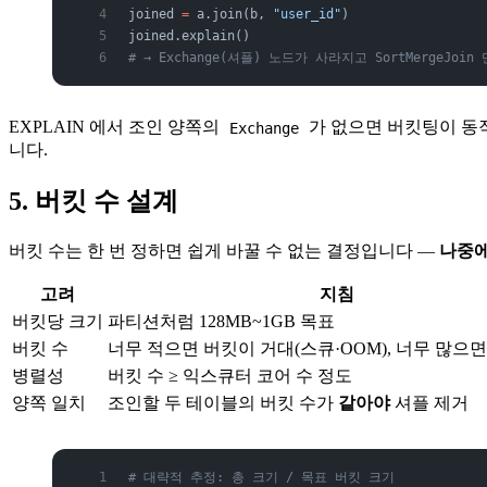
joined 
=
 a.join(b, 
"user_id"
)
joined.explain()
# → Exchange(셔플) 노드가 사라지고 SortMergeJoi
EXPLAIN 에서 조인 양쪽의
가 없으면 버킷팅이 동작한
Exchange
니다.
5. 버킷 수 설계
버킷 수는 한 번 정하면 쉽게 바꿀 수 없는 결정입니다 —
나중에
고려
지침
버킷당 크기
파티션처럼 128MB~1GB 목표
버킷 수
너무 적으면 버킷이 거대(스큐·OOM), 너무 많으면
병렬성
버킷 수 ≥ 익스큐터 코어 수 정도
양쪽 일치
조인할 두 테이블의 버킷 수가
같아야
셔플 제거
# 대략적 추정: 총 크기 / 목표 버킷 크기