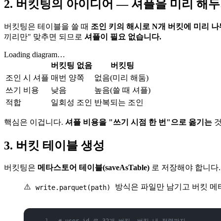
2. 버킷팅의 아이디어 — 셔플을 미리 해
버킷팅은 테이블을 쓸 때
조인 키의 해시로 N개 버킷에 미리 나
끼리만" 맞추면 되므로
셔플이 필요 없습니다.
Loading diagram…
버킷팅 없음
버킷팅
조인 시 셔플
매번 양쪽
없음(미리 해둠)
쓰기 비용
낮음
높음(쓸 때 셔플)
적합
일회성 조인
반복되는 조인
핵심은 이겁니다.
셔플 비용을 "쓰기 시점 한 번"으로 옮기는
것
3. 버킷 테이블 생성
버킷팅은
메타스토어 테이블(saveAsTable)
로 저장해야 합니다.
⚠️
방식은 파일만 남기고 버킷 
write.parquet(path)