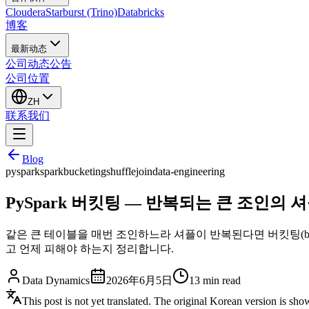
Cloudera
Starburst (Trino)
Databricks
博客
最新动态
公司动态
公告
公司位置
ZH
联系我们
Blog
pyspark
spark
bucketing
shuffle
join
data-engineering
PySpark 버킷팅 — 반복되는 큰 조인의
같은 큰 테이블을 매번 조인하느라 셔플이 반복된다면 버킷팅(bucket
고 언제 피해야 하는지 정리합니다.
Data Dynamics
2026年6月5日
13
min read
This post is not yet translated. The original Korean version is sh