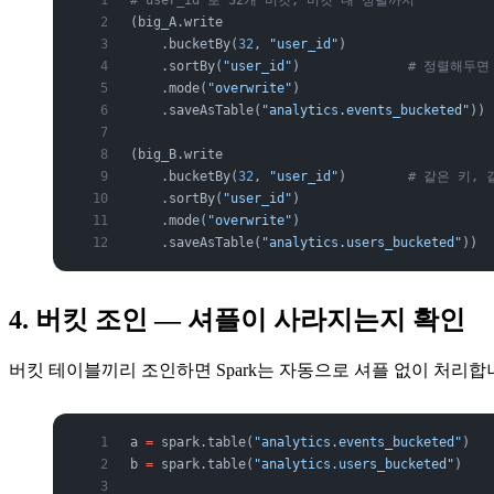
# user_id 로 32개 버킷, 버킷 내 정렬까지
(big_A.write
    .bucketBy(
32
, 
"user_id"
)
    .sortBy(
"user_id"
)              
# 정렬해두면
    .mode(
"overwrite"
)
    .saveAsTable(
"analytics.events_bucketed"
))
(big_B.write
    .bucketBy(
32
, 
"user_id"
)        
# 같은 키, 
    .sortBy(
"user_id"
)
    .mode(
"overwrite"
)
    .saveAsTable(
"analytics.users_bucketed"
))
4. 버킷 조인 — 셔플이 사라지는지 확인
버킷 테이블끼리 조인하면 Spark는 자동으로 셔플 없이 처리합
a 
=
 spark.table(
"analytics.events_bucketed"
)
b 
=
 spark.table(
"analytics.users_bucketed"
)