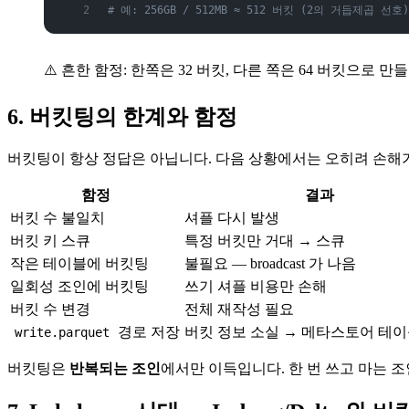
# 예: 256GB / 512MB ≈ 512 버킷 (2의 거듭제곱 선호)
⚠️ 흔한 함정: 한쪽은 32 버킷, 다른 쪽은 64 버킷으로
6. 버킷팅의 한계와 함정
버킷팅이 항상 정답은 아닙니다. 다음 상황에서는 오히려 손해가
함정
결과
버킷 수 불일치
셔플 다시 발생
버킷 키 스큐
특정 버킷만 거대 → 스큐
작은 테이블에 버킷팅
불필요 — broadcast 가 나음
일회성 조인에 버킷팅
쓰기 셔플 비용만 손해
버킷 수 변경
전체 재작성 필요
경로 저장
버킷 정보 소실 → 메타스토어 테이
write.parquet
버킷팅은
반복되는 조인
에서만 이득입니다. 한 번 쓰고 마는 