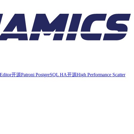
Editor
开源
Patroni PostgreSQL HA
开源
High Performance Scatter