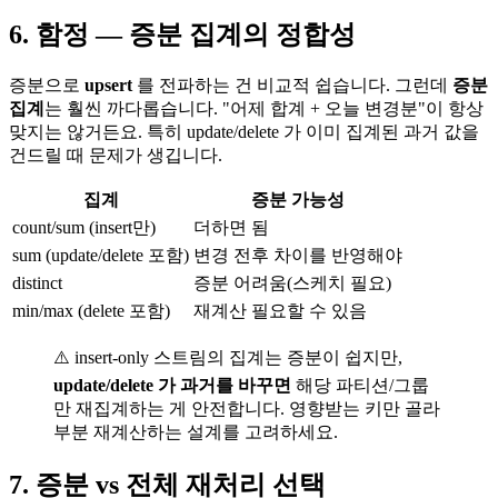
6. 함정 — 증분 집계의 정합성
증분으로
upsert
를 전파하는 건 비교적 쉽습니다. 그런데
증분
집계
는 훨씬 까다롭습니다. "어제 합계 + 오늘 변경분"이 항상
맞지는 않거든요. 특히 update/delete 가 이미 집계된 과거 값을
건드릴 때 문제가 생깁니다.
집계
증분 가능성
count/sum (insert만)
더하면 됨
sum (update/delete 포함)
변경 전후 차이를 반영해야
distinct
증분 어려움(스케치 필요)
min/max (delete 포함)
재계산 필요할 수 있음
⚠️ insert-only 스트림의 집계는 증분이 쉽지만,
update/delete 가 과거를 바꾸면
해당 파티션/그룹
만 재집계하는 게 안전합니다. 영향받는 키만 골라
부분 재계산하는 설계를 고려하세요.
7. 증분 vs 전체 재처리 선택