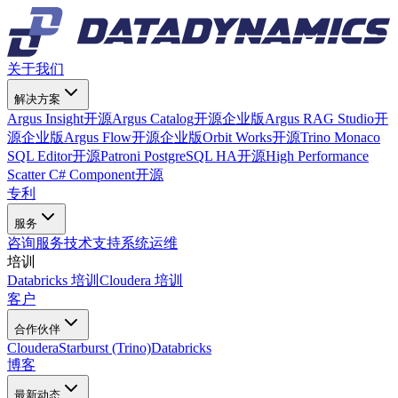
关于我们
解决方案
Argus Insight
开源
Argus Catalog
开源
企业版
Argus RAG Studio
开
源
企业版
Argus Flow
开源
企业版
Orbit Works
开源
Trino Monaco
SQL Editor
开源
Patroni PostgreSQL HA
开源
High Performance
Scatter C# Component
开源
专利
服务
咨询服务
技术支持
系统运维
培训
Databricks 培训
Cloudera 培训
客户
合作伙伴
Cloudera
Starburst (Trino)
Databricks
博客
最新动态