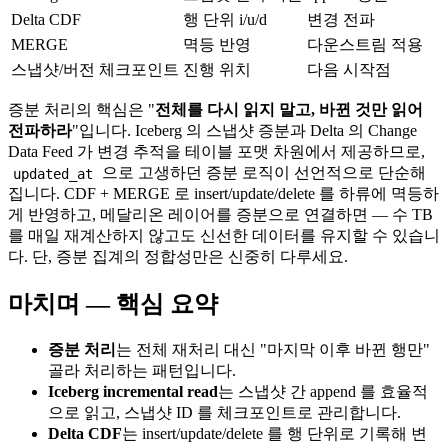
Delta CDF
행 단위 i/u/d
변경 전파
MERGE
멱등 반영
다운스트림 적용
스냅샷/버전 체크포인트
진행 위치
다음 시작점
증분 처리의 핵심은 "
전체를 다시 읽지 말고, 바뀐 것만 읽어
전파하라
"입니다. Iceberg 의 스냅샷 증분과 Delta 의 Change
Data Feed 가 변경 추적을 테이블 포맷 차원에서 제공하므로,
으로 고생하던 증분 로직이 선언적으로 단순해
updated_at
집니다. CDF + MERGE 로 insert/update/delete 를 하류에 멱등하
게 반영하고, 메달리온 레이어를 증분으로 연결하면 — 수 TB
를 매일 재계산하지 않고도 신선한 데이터를 유지할 수 있습니
다. 단, 증분 집계의 정합성만은 신중히 다루세요.
마치며 — 핵심 요약
증분 처리
는 전체 재처리 대신 "마지막 이후 바뀐 행만"
골라 처리하는 패턴입니다.
Iceberg incremental read
는 스냅샷 간 append 를 효율적
으로 읽고, 스냅샷 ID 를 체크포인트로 관리합니다.
Delta CDF
는 insert/update/delete 를 행 단위로 기록해 변