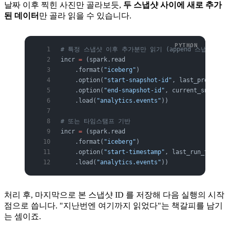
날짜 이후 찍힌 사진만 골라보듯,
두 스냅샷 사이에 새로 추가
된 데이터
만 골라 읽을 수 있습니다.
# 특정 스냅샷 이후 추가분만 읽기 (append 스냅샷 대상
incr 
=
 (spark.read
    .format(
"iceberg"
)
    .option(
"start-snapshot-id"
, last_processed
    .option(
"end-snapshot-id"
, current_snapshot
    .load(
"analytics.events"
))
# 또는 타임스탬프 기반
incr 
=
 (spark.read
    .format(
"iceberg"
)
    .option(
"start-timestamp"
, last_run_ts_ms)
    .load(
"analytics.events"
))
처리 후, 마지막으로 본 스냅샷 ID 를 저장해 다음 실행의 시작
점으로 씁니다. "지난번엔 여기까지 읽었다"는 책갈피를 남기
는 셈이죠.