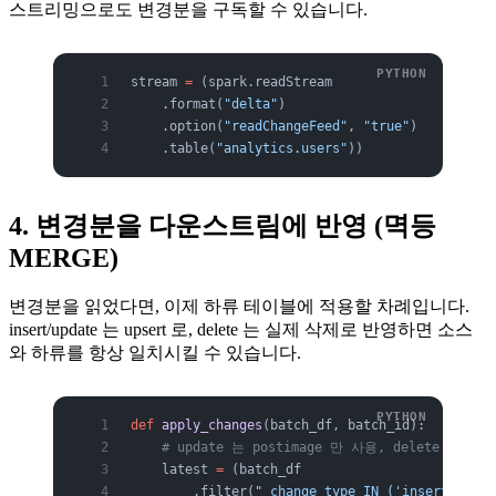
스트리밍으로도 변경분을 구독할 수 있습니다.
stream 
=
 (spark.readStream
    .format(
"delta"
)
    .option(
"readChangeFeed"
, 
"true"
)
    .table(
"analytics.users"
))
4. 변경분을 다운스트림에 반영 (멱등
MERGE)
변경분을 읽었다면, 이제 하류 테이블에 적용할 차례입니다.
insert/update 는 upsert 로, delete 는 실제 삭제로 반영하면 소스
와 하류를 항상 일치시킬 수 있습니다.
def
 apply_changes
(batch_df, batch_id):
    # update 는 postimage 만 사용, delete 와 함
    latest 
=
 (batch_df
        .filter(
"_change_type IN ('insert','upd