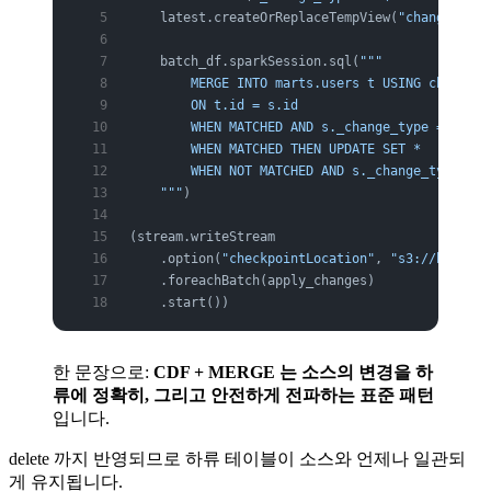
    latest.createOrReplaceTempView(
"changes"
)
    batch_df.sparkSession.sql(
"""
        MERGE INTO marts.users t USING changes 
        ON t.id = s.id
        WHEN MATCHED AND s._change_type = 'dele
        WHEN MATCHED THEN UPDATE SET *
        WHEN NOT MATCHED AND s._change_type != 
    """
)
(stream.writeStream
    .option(
"checkpointLocation"
, 
"s3://bucket/
    .foreachBatch(apply_changes)
    .start())
한 문장으로:
CDF + MERGE 는 소스의 변경을 하
류에 정확히, 그리고 안전하게 전파하는 표준 패턴
입니다.
delete 까지 반영되므로 하류 테이블이 소스와 언제나 일관되
게 유지됩니다.