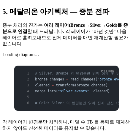
5. 메달리온 아키텍처 — 증분 전파
증분 처리의 진가는
여러 레이어(Bronze→Silver→Gold)를 증
분으로 연결
할 때 드러납니다. 각 레이어가 "바뀐 것만" 다음
레이어로 흘려보내므로 전체 데이터를 매번 재계산할 필요가
없습니다.
Loading diagram…
# Silver: Bronze 의 변경분만 읽어 정제 후 Silver
bronze_changes 
=
 read_changes(
"bronze.events"
, 
cleaned 
=
 transform(bronze_changes)
merge_into(
"silver.events"
, cleaned)
# Gold: Silver 의 변경분만 읽어 집계 갱신 (증분 집
각 레이어가 변경분만 처리하니, 매일 수 TB 를 통째로 재계산
하지 않아도 신선한 데이터를 유지할 수 있습니다.