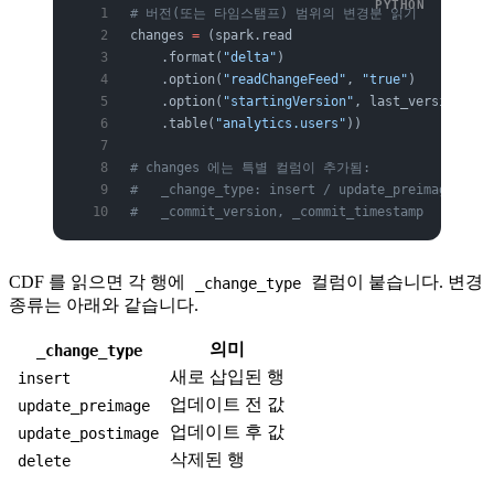
# 버전(또는 타임스탬프) 범위의 변경분 읽기
changes 
=
 (spark.read
    .format(
"delta"
)
    .option(
"readChangeFeed"
, 
"true"
)
    .option(
"startingVersion"
, last_version)
    .table(
"analytics.users"
))
# changes 에는 특별 컬럼이 추가됨:
#   _change_type: insert / update_preimage / up
#   _commit_version, _commit_timestamp
CDF 를 읽으면 각 행에
컬럼이 붙습니다. 변경
_change_type
종류는 아래와 같습니다.
의미
_change_type
새로 삽입된 행
insert
업데이트 전 값
update_preimage
업데이트 후 값
update_postimage
삭제된 행
delete