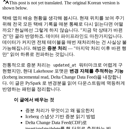
This post is not yet translated. The original Korean version is
shown below.
택배 앱의 배송 현황을 생각해 봅시다. 현재 위치를 보여 주기
위해 전국 모든 택배 기록을 매분 통째로 다시 읽는다면 어떨
까요? 현실에선 그렇게 하지 않습니다. "지금 막 상태가 바뀐
건"만 골라 반영하죠. 데이터 파이프라인도 마찬가지입니다.
데이터가 커지면 전체 테이블을 매번 재처리하는 건 사실상 불
가능해집니다. 해법은
증분 처리
— "마지막 처리 이후 바뀐 행
만" 읽어 하류로 전파하는 것입니다.
전통적으로 증분 처리는
워터마크로 어렵게 구
updated_at
현했지만, 현대 Lakehouse 포맷은
변경 자체를 추적하는 기능
(Iceberg incremental read, Delta Change Data Feed)을 내장합니
다. 이 글은 PySpark 로 변경분을 읽어 다운스트림에 멱등하게
반영하는 패턴을 정리합니다.
이 글에서 배우는 것
증분 처리가 무엇이고 왜 필요한지
Iceberg 스냅샷 기반 증분 읽기 방법
Delta Change Data Feed(CDF)로
insert/update/delete를 행 단위로 추적하는 방