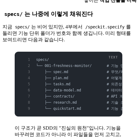
쌓이는
작업 산출물 디
는 나중에 이렇게 채워진다
specs/
지금
는 비어 있지만, 4부에서
를
specs/
/speckit.specify
돌리면 기능 단위 폴더가 번호와 함께 생깁니다. 미리 형태를
보여드리면 다음과 같습니다.
specs/
└── 001-freshness-monitor/       # 기능 단위(
    ├── spec.md                  # 무엇/왜 
    ├── plan.md                  # 어떻게 —
    ├── tasks.md                 # 의존성 순
    ├── data-model.md            # 데이터 모델
    ├── contracts/               # API 계약
    ├── research.md              # 기술 조사·
    └── quickstart.md            # 기능 검증
이 구조가 곧 SDD의 "진실의 원천"입니다. 기능을
바꾸려면 코드가 아니라 이 파일들을 먼저 고치고,