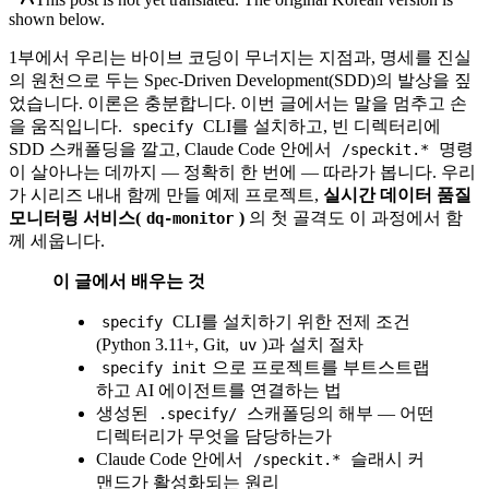
shown below.
1부에서 우리는 바이브 코딩이 무너지는 지점과, 명세를 진실
의 원천으로 두는 Spec-Driven Development(SDD)의 발상을 짚
었습니다. 이론은 충분합니다. 이번 글에서는 말을 멈추고 손
을 움직입니다.
CLI를 설치하고, 빈 디렉터리에
specify
SDD 스캐폴딩을 깔고, Claude Code 안에서
명령
/speckit.*
이 살아나는 데까지 — 정확히 한 번에 — 따라가 봅니다. 우리
가 시리즈 내내 함께 만들 예제 프로젝트,
실시간 데이터 품질
모니터링 서비스(
)
의 첫 골격도 이 과정에서 함
dq-monitor
께 세웁니다.
이 글에서 배우는 것
CLI를 설치하기 위한 전제 조건
specify
(Python 3.11+, Git,
)과 설치 절차
uv
으로 프로젝트를 부트스트랩
specify init
하고 AI 에이전트를 연결하는 법
생성된
스캐폴딩의 해부 — 어떤
.specify/
디렉터리가 무엇을 담당하는가
Claude Code 안에서
슬래시 커
/speckit.*
맨드가 활성화되는 원리