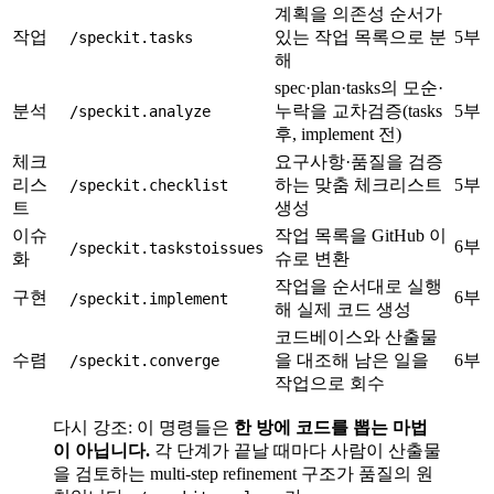
계획을 의존성 순서가
작업
있는 작업 목록으로 분
5부
/speckit.tasks
해
spec·plan·tasks의 모순·
분석
누락을 교차검증(tasks
5부
/speckit.analyze
후, implement 전)
체크
요구사항·품질을 검증
리스
하는 맞춤 체크리스트
5부
/speckit.checklist
트
생성
이슈
작업 목록을 GitHub 이
6부
/speckit.taskstoissues
화
슈로 변환
작업을 순서대로 실행
구현
6부
/speckit.implement
해 실제 코드 생성
코드베이스와 산출물
수렴
을 대조해 남은 일을
6부
/speckit.converge
작업으로 회수
다시 강조: 이 명령들은
한 방에 코드를 뽑는 마법
이 아닙니다.
각 단계가 끝날 때마다 사람이 산출물
을 검토하는 multi-step refinement 구조가 품질의 원