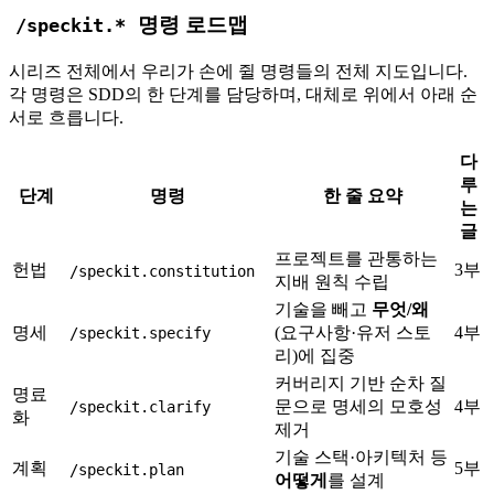
명령 로드맵
/speckit.*
시리즈 전체에서 우리가 손에 쥘 명령들의 전체 지도입니다.
각 명령은 SDD의 한 단계를 담당하며, 대체로 위에서 아래 순
서로 흐릅니다.
다
루
단계
명령
한 줄 요약
는
글
프로젝트를 관통하는
헌법
3부
/speckit.constitution
지배 원칙 수립
기술을 빼고
무엇/왜
명세
(요구사항·유저 스토
4부
/speckit.specify
리)에 집중
커버리지 기반 순차 질
명료
문으로 명세의 모호성
4부
/speckit.clarify
화
제거
기술 스택·아키텍처 등
계획
5부
/speckit.plan
어떻게
를 설계