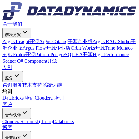
关于我们
解决方案
Argus Insight
开源
Argus Catalog
开源
企业版
Argus RAG Studio
开
源
企业版
Argus Flow
开源
企业版
Orbit Works
开源
Trino Monaco
SQL Editor
开源
Patroni PostgreSQL HA
开源
High Performance
Scatter C# Component
开源
专利
服务
咨询服务
技术支持
系统运维
培训
Databricks 培训
Cloudera 培训
客户
合作伙伴
Cloudera
Starburst (Trino)
Databricks
博客
最新动态