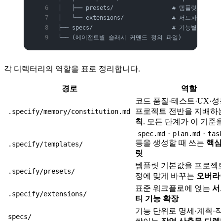
│   ├── presets/                 # 템플릿 
│   └── extensions/              # 서드파티 기
├── specs/                       # 기능별
└── (에이전트별 슬래시 커맨드 정의 파일)
각 디렉터리의 역할을 표로 정리합니다.
경로
역할
코드 품질·테스트·UX·성
프로젝트 전반을 지배하
.specify/memory/constitution.md
칙
. 모든 단계가 이 기준
·
·
spec.md
plan.md
tas
등을 생성할 때 쓰는
핵심
.specify/templates/
릿
템플릿 기본값을 프로젝
.specify/presets/
정에 맞게 바꾸는
오버라
표준 워크플로에 얹는
서
.specify/extensions/
티 기능 확장
기능 단위로 명세·계획·
specs/