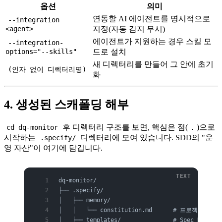
옵션
의미
연동할 AI 에이전트를 명시적으로
--integration
<agent>
지정(자동 감지 무시)
에이전트가 지원하는 경우 스킬 모
--integration-
options="--skills"
드로 설치
새 디렉터리를 만들어 그 안에 초기
(인자 없이 디렉터리명)
화
4. 생성된 스캐폴딩 해부
후 디렉터리 구조를 보면, 핵심은 점(
)으로
cd dq-monitor
.
시작하는
디렉터리에 모여 있습니다. SDD의 "운
.specify/
영 자산"이 여기에 담깁니다.
dq-monitor/
├── .specify/
│   ├── memory/
│   │   └── constitution.md      # 프로젝트를
│   ├── templates/               # Spec Kit 