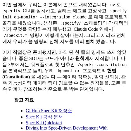
이번 글에서 우리는 이론에서 손으로 내려왔습니다.
로
uv
CLI를 설치하고, 릴리스 태그를 고정하고,
specify
specify
로 예제 프로젝트의
init dq-monitor --integration claude
골격을 세웠습니다. 생성된
스캐폴딩의 각 디렉터
.specify/
리가 무엇을 담당하는지 해부했고, Claude Code 안에서
명령이 어떻게 살아나는지, 그리고 시리즈 전체
/speckit.*
에서 우리가 쓸 명령의 전체 지도를 미리 펼쳐 봤습니다.
이제 작업장은 준비됐지만, 아직 단 한 줄의 명세도 쓰지 않았
습니다. 좋은 SDD는 코드가 아니라
원칙
에서 시작합니다. 다
음 3부에서는 워크플로의 첫 단추인
/speckit.constitution
을 본격적으로 돌려, 우리
프로젝트의
헌법
dq-monitor
(Constitution)
을 세웁니다 — 데이터 정확성, 알림 신뢰성, 관
측 가능성처럼 데이터 팀이 양보할 수 없는 원칙들을, 모든 후
속 단계가 참조하는 기준으로 못 박는 단계입니다.
참고 자료
GitHub Spec Kit 저장소
Spec Kit 공식 문서
Spec Kit Quickstart
Diving Into Spec-Driven Development With