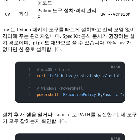
운로드
Python 도구 설치·격리 관리
최신
uv
uv --version
자
는 Python 패키지·도구를 빠르게 설치하고 전역 오염 없이
uv
격리해 주는 관리자입니다. Spec Kit 공식 문서가 권장하는 설
치 경로이며,
도 대안으로 쓸 수 있습니다. 아직
가
pipx
uv
없다면 한 줄로 설치합니다.
# macOS / Linux
curl
 -LsSf
 https://astral.sh/uv/install.sh
 |
 sh
# Windows (PowerShell)
powershell
 -ExecutionPolicy
 ByPass
 -c
 "irm http
설치 후 새 셸을 열거나
로 PATH를 갱신한 뒤, 세 도구
source
가 모두 잡히는지 확인합니다.