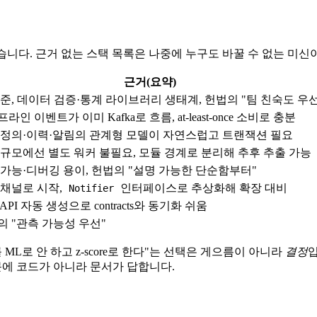
습니다. 근거 없는 스택 목록은 나중에 누구도 바꿀 수 없는 미신이 됩
근거(요약)
표준, 데이터 검증·통계 라이브러리 생태계, 헌법의 "팀 친숙도 우선
라인 이벤트가 이미 Kafka로 흐름, at-least-once 소비로 충분
 정의·이력·알림의 관계형 모델이 자연스럽고 트랜잭션 필요
 규모에선 별도 워커 불필요, 모듈 경계로 분리해 추후 추출 가능
 가능·디버깅 용이, 헌법의 "설명 가능한 단순함부터"
 채널로 시작,
인터페이스로 추상화해 확장 대비
Notifier
nAPI 자동 생성으로 contracts와 동기화 쉬움
의 "관측 가능성 우선"
ML로 안 하고 z-score로 한다"는 선택은 게으름이 아니라
결정
입
 질문에 코드가 아니라 문서가 답합니다.