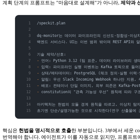
계획 단계의 프롬프트는 "마음대로 설계해"가 아니라,
제약과 
/speckit.plan
dq-monitor는 데이터 파이프라인의 신선도·정합성·이상
백엔드 서비스다. UI는 이번 범위 밖이며 REST API와
기술 제약/선호:
-
 언어: Python 3.12 (팀 표준, 데이터 라이브러리 생
-
 입력: 파이프라인 실행 이벤트는 Kafka 토픽으로 들어
-
 상태/메타데이터: PostgreSQL (체크 정의·실행 이력
-
 알림: 우선 Slack Incoming Webhook 하나만 지
-
 배포: 컨테이너 단일 이미지, 외부 의존은 Kafka·Post
-
 constitution의 "관측 가능성 우선" 원칙에 따라 
아키텍처는 헌법의 모듈 경계 원칙을 따르고, 이상치 탐
초기엔 단순/설명가능한 것으로 시작한다(연구 산출물에 근
핵심은
헌법을 명시적으로 호출
한 부분입니다. 3부에서 세운 con
번역해야 합니다. 에이전트가 이를 자동으로 읽지만, 프롬프트에