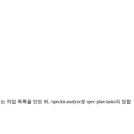
록을 만든 뒤, /speckit.analyze로 spec·plan·tasks의 정합