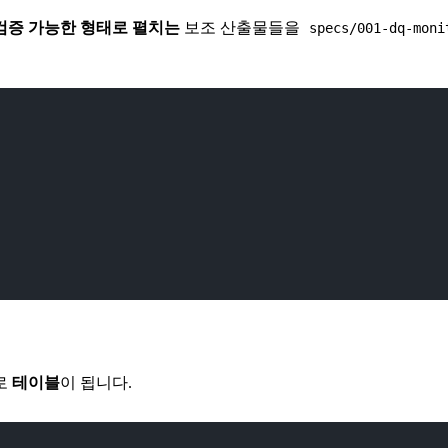
검증 가능한 형태로 펼치는
보조 산출물들을
specs/001-dq-moni
으로
테이블
이 됩니다.