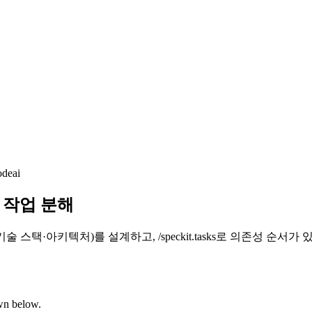
ode
ai
계와 작업 분해
택·아키텍처)를 설계하고, /speckit.tasks로 의존성 순서가 있는 작업 목
own below.