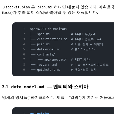
은
하나만 내놓지 않습니다. 계획을
/speckit.plan
plan.md
(tasks)가 추측 없이 작업을 뽑아낼 수 있는 재료입니다.
specs/001-dq-monitor/
├── spec.md            # (4부) 무엇/왜
├── clarifications.md  # (4부) 명료화 Q&A
├── plan.md            # 기술 설계 — 어떻게
├── data-model.md      # 엔티티·스키마
├── contracts/
│   └── api-spec.json  # REST 계약
├── research.md        # 기술 조사·트레이드오프
└── quickstart.md      # 셋업·검증 절차
3.1
— 엔티티와 스키마
data-model.md
명세의 명사들("파이프라인", "체크", "알림")이 여기서 처음
## Entities