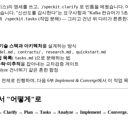
비스)의 명세를 쓰고,
로 빈틈을 메웠습니다. 
/speckit.clarify
니다. "신선도를 감시한다"는 요구사항과 "Kafka 컨슈머가 5초
과
(작업 분해) — 그리고 건넌 뒤 다리가 튼튼
/speckit.tasks
기술 스택과 아키텍처
를 설계하는 방식
,
,
,
del.md
contracts/
research.md
quickstart.md
업 목록
(
)으로 분해하는 법
tasks.md
누락·미추적
을 잡아내는 교차검증 게이트
lyze 건너뛰기 같은 흔한 함정
 전제로 진행하며, 다음 6부
Implement & Converge
에서 이 작업 
에서 "어떻게"로
 → Clarify → Plan → Tasks → Analyze → Implement → Converge.