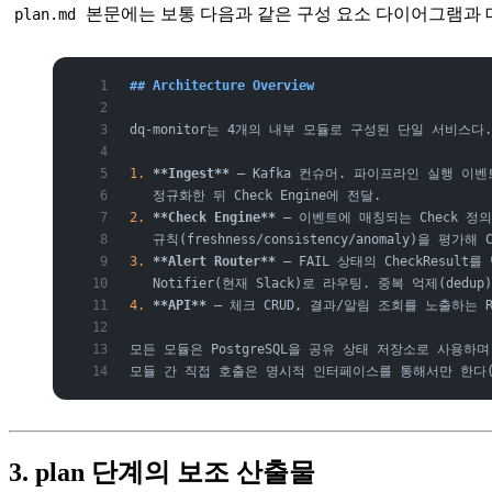
본문에는 보통 다음과 같은 구성 요소 다이어그램과 
plan.md
## Architecture Overview
dq-monitor는 4개의 내부 모듈로 구성된 단일 서비스다.
1.
 **Ingest**
 — Kafka 컨슈머. 파이프라인 실행 이
   정규화한 뒤 Check Engine에 전달.
2.
 **Check Engine**
 — 이벤트에 매칭되는 Check 정
   규칙(freshness/consistency/anomaly)을 평가해 
3.
 **Alert Router**
 — FAIL 상태의 CheckResul
   Notifier(현재 Slack)로 라우팅. 중복 억제(dedu
4.
 **API**
 — 체크 CRUD, 결과/알림 조회를 노출하는 R
모든 모듈은 PostgreSQL을 공유 상태 저장소로 사용하며
모듈 간 직접 호출은 명시적 인터페이스를 통해서만 한다(
3. plan 단계의 보조 산출물