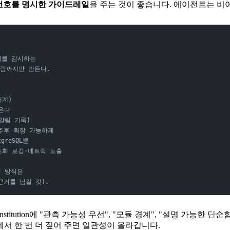
선호를 명시한 가이드레일
을 주는 것이 좋습니다. 에이전트는 비
치를 감시하는
 알림까지만 만든다.
태계)
온다
·알림 기록)
원, 추후 확장 가능하게
greSQL뿐
구조화 로깅·메트릭 노출
지 방식은
거를 남길 것).
stitution에 "관측 가능성 우선", "모듈 경계", "설명 가능한 
서 한 번 더 짚어 주면 일관성이 올라갑니다.