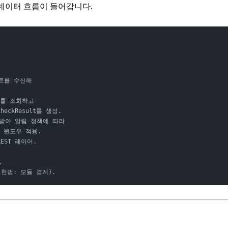
데이터 흐름이 들어갑니다.
벤트를 수신해
의를 조회하고
CheckResult를 생성.
t를 받아 알림 정책에 따라
p) 윈도우 적용.
EST 레이어.
,
헌법: 모듈 경계).