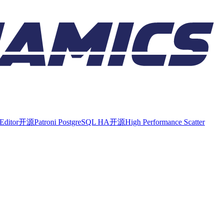
Editor
开源
Patroni PostgreSQL HA
开源
High Performance Scatter