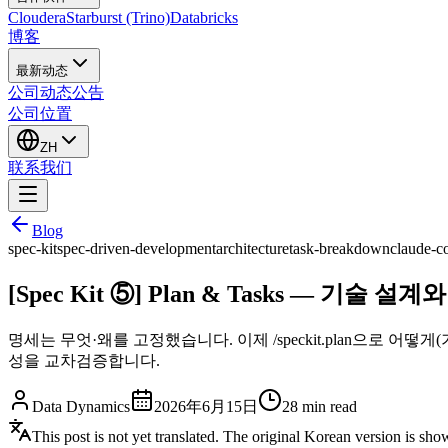
Cloudera
Starburst (Trino)
Databricks
博客
最新动态
公司动态
公告
公司位置
ZH
联系我们
Blog
spec-kit
spec-driven-development
architecture
task-breakdown
claude-c
[Spec Kit ⑤] Plan & Tasks — 기술 설
명세는 무엇·왜를 고정했습니다. 이제 /speckit.plan으로 어떻게(기술 스
성을 교차검증합니다.
Data Dynamics
2026年6月15日
28
min read
This post is not yet translated. The original Korean version is sh