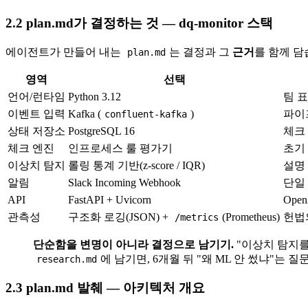
2.2 plan.md가 결정하는 것 — dq-monitor 스택
에이전트가 만들어 내는
는 결정과 그
근거
를 함께 담
plan.md
영역
선택
언어/런타임
Python 3.12
팀 
이벤트 입력
Kafka (
)
파이프
confluent-kafka
상태 저장소
PostgreSQL 16
체크
체크 엔진
인프로세스 룰 평가기
초기
이상치 탐지
롤링 통계 기반(z-score / IQR)
설명
알림
Slack Incoming Webhook
단일
API
FastAPI + Uvicorn
Ope
관측성
구조화 로깅(JSON) +
(Prometheus)
헌법
/metrics
단순함을 변명이 아니라 결정으로 남기기.
"이상치 탐지를 
에 남기면, 6개월 뒤 "왜 ML 안 썼냐"는
research.md
2.3 plan.md 발췌 — 아키텍처 개요