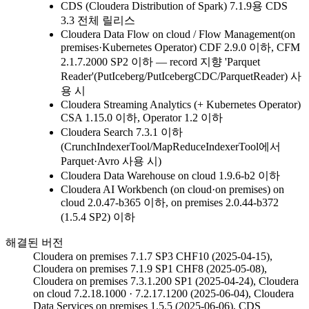
CDS (Cloudera Distribution of Spark)
7.1.9용 CDS
3.3 전체 릴리스
Cloudera Data Flow on cloud / Flow Management(on
premises·Kubernetes Operator)
CDF 2.9.0 이하, CFM
2.1.7.2000 SP2 이하 — record 지향 'Parquet
Reader'(PutIceberg/PutIcebergCDC/ParquetReader) 사
용 시
Cloudera Streaming Analytics (+ Kubernetes Operator)
CSA 1.15.0 이하, Operator 1.2 이하
Cloudera Search
7.3.1 이하
(CrunchIndexerTool/MapReduceIndexerTool에서
Parquet·Avro 사용 시)
Cloudera Data Warehouse on cloud
1.9.6-b2 이하
Cloudera AI Workbench (on cloud·on premises)
on
cloud 2.0.47-b365 이하, on premises 2.0.44-b372
(1.5.4 SP2) 이하
해결된 버전
Cloudera on premises 7.1.7 SP3 CHF10 (2025-04-15),
Cloudera on premises 7.1.9 SP1 CHF8 (2025-05-08),
Cloudera on premises 7.3.1.200 SP1 (2025-04-24), Cloudera
on cloud 7.2.18.1000 · 7.2.17.1200 (2025-06-04), Cloudera
Data Services on premises 1.5.5 (2025-06-06), CDS