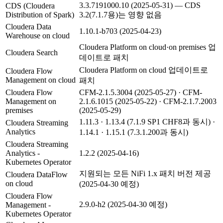
3.3.7191000.10 (2025-05-31) — CDS
CDS (Cloudera
Distribution of Spark)
3.2(7.1.7용)는 영향 없음
Cloudera Data
1.10.1-b703 (2025-04-23)
Warehouse on cloud
Cloudera Platform on cloud·on premises 업
Cloudera Search
데이트로 패치
Cloudera Platform on cloud 업데이트로
Cloudera Flow
Management on cloud
패치
Cloudera Flow
CFM-2.1.5.3004 (2025-05-27) · CFM-
Management on
2.1.6.1015 (2025-05-22) · CFM-2.1.7.2003
premises
(2025-05-29)
1.11.3 · 1.13.4 (7.1.9 SP1 CHF8과 동시) ·
Cloudera Streaming
Analytics
1.14.1 · 1.15.1 (7.3.1.200과 동시)
Cloudera Streaming
Analytics -
1.2.2 (2025-04-16)
Kubernetes Operator
지원되는 모든 NiFi 1.x 패치 버전 제공
Cloudera DataFlow
on cloud
(2025-04-30 예정)
Cloudera Flow
2.9.0-h2 (2025-04-30 예정)
Management -
Kubernetes Operator