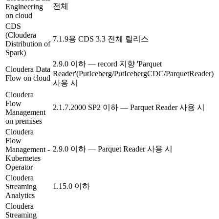
전체
Engineering
on cloud
CDS
(Cloudera
7.1.9용 CDS 3.3 전체 릴리스
Distribution of
Spark)
2.9.0 이하 — record 지향 'Parquet
Cloudera Data
Reader'(PutIceberg/PutIcebergCDC/ParquetReader)
Flow on cloud
사용 시
Cloudera
Flow
2.1.7.2000 SP2 이하 — Parquet Reader 사용 시
Management
on premises
Cloudera
Flow
2.9.0 이하 — Parquet Reader 사용 시
Management -
Kubernetes
Operator
Cloudera
1.15.0 이하
Streaming
Analytics
Cloudera
Streaming