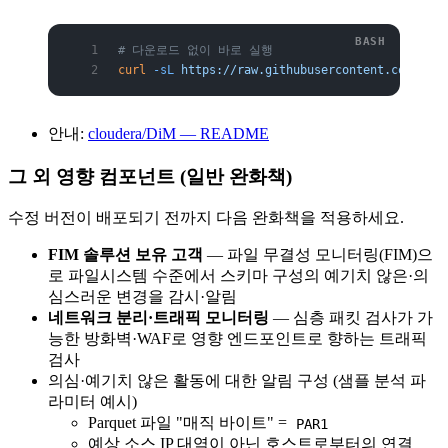
# 다운로드 없이 바로 실행
curl
 -sL
 https://raw.githubusercontent.com/clou
안내:
cloudera/DiM — README
그 외 영향 컴포넌트 (일반 완화책)
수정 버전이 배포되기 전까지 다음 완화책을 적용하세요.
FIM 솔루션 보유 고객
— 파일 무결성 모니터링(FIM)으
로 파일시스템 수준에서 스키마 구성의 예기치 않은·의
심스러운 변경을 감시·알림
네트워크 분리·트래픽 모니터링
— 심층 패킷 검사가 가
능한 방화벽·WAF로 영향 엔드포인트로 향하는 트래픽
검사
의심·예기치 않은 활동에 대한 알림 구성 (샘플 분석 파
라미터 예시)
Parquet 파일 "매직 바이트" =
PAR1
예상 소스 IP 대역이 아닌 호스트로부터의 연결