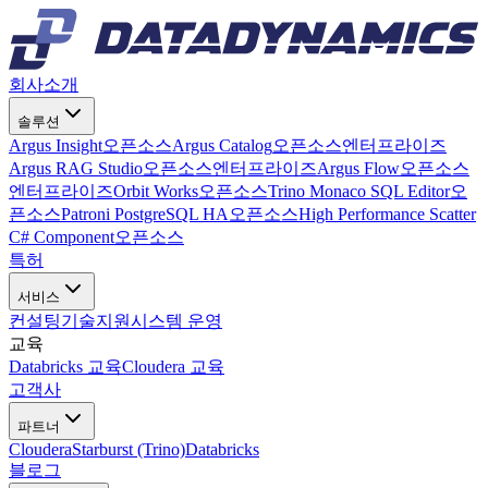
회사소개
솔루션
Argus Insight
오픈소스
Argus Catalog
오픈소스
엔터프라이즈
Argus RAG Studio
오픈소스
엔터프라이즈
Argus Flow
오픈소스
엔터프라이즈
Orbit Works
오픈소스
Trino Monaco SQL Editor
오
픈소스
Patroni PostgreSQL HA
오픈소스
High Performance Scatter
C# Component
오픈소스
특허
서비스
컨설팅
기술지원
시스템 운영
교육
Databricks 교육
Cloudera 교육
고객사
파트너
Cloudera
Starburst (Trino)
Databricks
블로그