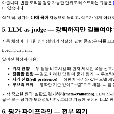
아줍니다. 변환 로직을 검증 가능한 단위로 테스트하는 규율은
아 있습니다.
실전 팁: 평가는
CI에 묶어
자동으로 돌리고, 점수가 임계 아래
5. LLM-as-judge — 강력하지만 길들여
자동 채점이 애매한 영역(설명의 적절성, 답변 품질)은
다른 L
Loading diagram…
알려진 함정과 대응:
위치 편향
— 두 답을 비교시킬 때 먼저 제시된 쪽을 선호. 
장황함 편향
— 길고 화려한 답을 더 좋게 평가. → 루브릭
자기 선호(self-preference)
— 심판이 자기와 같은 모델 계열
루브릭 표류
— 명확한 기준 없이 "느낌"으로 채점. → 점수
가장 중요한 원칙:
심판도 평가하라(meta-evaluation).
LLM 심
쌓은 모든 평가가 모래성입니다. 그리고 가능한 곳에선 LLM 
6. 평가 파이프라인 — 전부 엮기