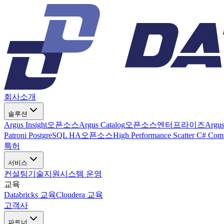
회사소개
솔루션
Argus Insight
오픈소스
Argus Catalog
오픈소스
엔터프라이즈
Argu
Patroni PostgreSQL HA
오픈소스
High Performance Scatter C# Com
특허
서비스
컨설팅
기술지원
시스템 운영
교육
Databricks 교육
Cloudera 교육
고객사
파트너