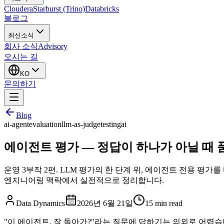
Cloudera
Starburst (Trino)
Databricks
블로그
최신소식
회사 소식
Advisory
오시는 길
KO
문의하기
Blog
ai-agent
evaluation
llm-as-judge
testing
ai
에이전트 평가 — 정답이 하나가 아닐 때 
운영 3부작 2편. LLM 평가의 한 단계 위, 에이전트 전용 평가를
엔지니어링 맥락에서 실전적으로 정리합니다.
Data Dynamics
2026년 6월 21일
15
min read
"이 에이전트, 잘 돌아가?"라는 질문에 답하기는 의외로 어렵