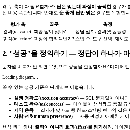
왜 두 축이 다 필요할까요?
답은 맞는데 과정이 끔찍한
경우가 흔
선 비용 폭탄입니다. 반대로
운 좋게 답만 맞은
경우도 위험합니다
평가 축
질문
측정
결과(outcome)
최종 답이 맞나?
정답 일치, 결과셋 동등성
궤적(trajectory)
과정이 합리적인가?
스텝 수, 도구 선택, 재시도
2. "성공"을 정의하기 — 정답이 하나가 
문자열 비교가 안 되면 무엇으로 성공을 판정할까요? 데이터 
Loading diagram…
쓸 수 있는 성공 기준은 단계별로 이렇습니다.
실행 정확도(execution accuracy)
— SQL 문자열이 아니
태스크 완수(task success)
— "테이블이 생성됐고 품질 규칙
제약 충족
— 결과가 맞아도 행 한도·스캔량·런타임 같은 
사람 선호(human preference)
— 자동 판정이 애매한 케이
핵심 원칙 하나:
출력이 아니라 효과(effect)를 평가하라.
에이전