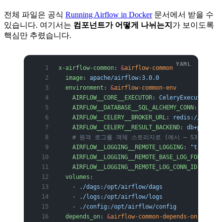
전체 파일은 공식
Running Airflow in Docker
문서에서 받을 수
있습니다. 여기서는
컴포넌트가 어떻게 나뉘는지
가 보이도록
핵심만 추렸습니다.
x-airflow-common
: 
&
airflow-common
  image
: 
apache/airflow:3.0.0
  environment
: 
&
airflow-common-env
    AIRFLOW__CORE__EXECUTOR
: 
CeleryExecutor
    AIRFLOW__DATABASE__SQL_ALCHEMY_CONN
: 
postgr
    AIRFLOW__CELERY__BROKER_URL
: 
redis://:@redi
    AIRFLOW__CELERY__RESULT_BACKEND
: 
db+postgre
    # 원격 로그를 객체 스토리지로 (예시 — S3)
    AIRFLOW__LOGGING__REMOTE_LOGGING
: 
"true"
    AIRFLOW__LOGGING__REMOTE_BASE_LOG_FOLDER
: 
s
    AIRFLOW__LOGGING__REMOTE_LOG_CONN_ID
: 
aws_l
  volumes
:
    - 
./dags:/opt/airflow/dags
    - 
./logs:/opt/airflow/logs
    - 
./config:/opt/airflow/config
  depends_on
: 
&
airflow-common-depends-on