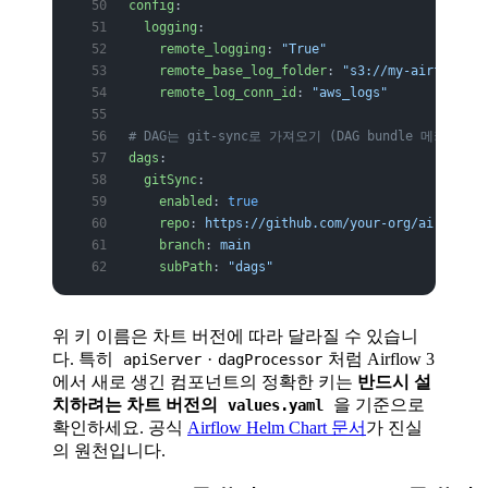
config
:
  logging
:
    remote_logging
: 
"True"
    remote_base_log_folder
: 
"s3://my-airflow-lo
    remote_log_conn_id
: 
"aws_logs"
# DAG는 git-sync로 가져오기 (DAG bundle 메커니즘)
dags
:
  gitSync
:
    enabled
: 
true
    repo
: 
https://github.com/your-org/airflow-d
    branch
: 
main
    subPath
: 
"dags"
위 키 이름은 차트 버전에 따라 달라질 수 있습니
다. 특히
·
처럼 Airflow 3
apiServer
dagProcessor
에서 새로 생긴 컴포넌트의 정확한 키는
반드시 설
치하려는 차트 버전의
을 기준으로
values.yaml
확인하세요. 공식
Airflow Helm Chart 문서
가 진실
의 원천입니다.