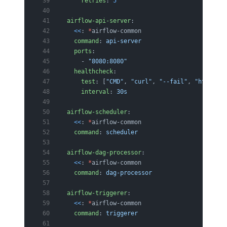
      retries
: 
5
  airflow-api-server
:
    <<
: 
*
airflow-common
    command
: 
api-server
    ports
:
      - 
"8080:8080"
    healthcheck
:
      test
: [
"CMD"
, 
"curl"
, 
"--fail"
, 
"http://l
      interval
: 
30s
  airflow-scheduler
:
    <<
: 
*
airflow-common
    command
: 
scheduler
  airflow-dag-processor
:
    <<
: 
*
airflow-common
    command
: 
dag-processor
  airflow-triggerer
:
    <<
: 
*
airflow-common
    command
: 
triggerer