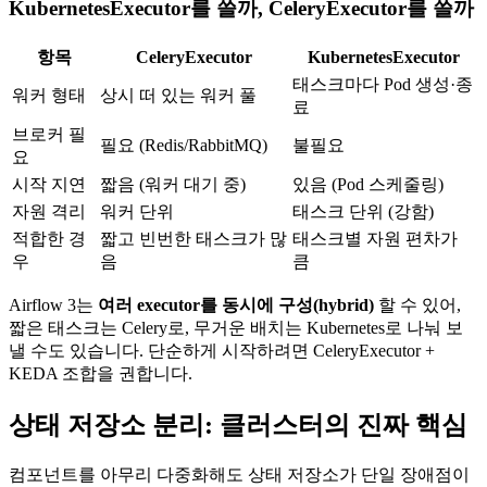
KubernetesExecutor를 쓸까, CeleryExecutor를 쓸까
항목
CeleryExecutor
KubernetesExecutor
태스크마다 Pod 생성·종
워커 형태
상시 떠 있는 워커 풀
료
브로커 필
필요 (Redis/RabbitMQ)
불필요
요
시작 지연
짧음 (워커 대기 중)
있음 (Pod 스케줄링)
자원 격리
워커 단위
태스크 단위 (강함)
적합한 경
짧고 빈번한 태스크가 많
태스크별 자원 편차가
우
음
큼
Airflow 3는
여러 executor를 동시에 구성(hybrid)
할 수 있어,
짧은 태스크는 Celery로, 무거운 배치는 Kubernetes로 나눠 보
낼 수도 있습니다. 단순하게 시작하려면 CeleryExecutor +
KEDA 조합을 권합니다.
상태 저장소 분리: 클러스터의 진짜 핵심
컴포넌트를 아무리 다중화해도 상태 저장소가 단일 장애점이