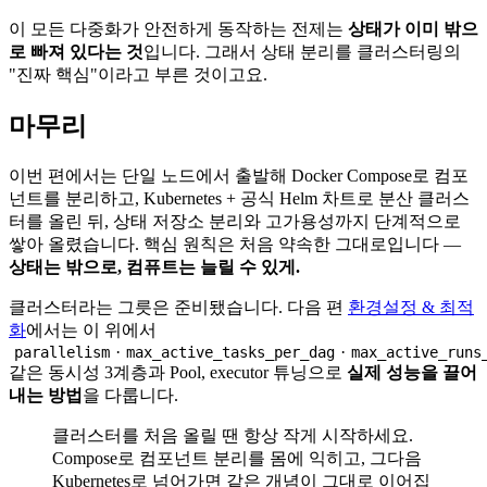
이 모든 다중화가 안전하게 동작하는 전제는
상태가 이미 밖으
로 빠져 있다는 것
입니다. 그래서 상태 분리를 클러스터링의
"진짜 핵심"이라고 부른 것이고요.
마무리
이번 편에서는 단일 노드에서 출발해 Docker Compose로 컴포
넌트를 분리하고, Kubernetes + 공식 Helm 차트로 분산 클러스
터를 올린 뒤, 상태 저장소 분리와 고가용성까지 단계적으로
쌓아 올렸습니다. 핵심 원칙은 처음 약속한 그대로입니다 —
상태는 밖으로, 컴퓨트는 늘릴 수 있게.
클러스터라는 그릇은 준비됐습니다. 다음 편
환경설정 & 최적
화
에서는 이 위에서
·
·
parallelism
max_active_tasks_per_dag
max_active_runs
같은 동시성 3계층과 Pool, executor 튜닝으로
실제 성능을 끌어
내는 방법
을 다룹니다.
클러스터를 처음 올릴 땐 항상 작게 시작하세요.
Compose로 컴포넌트 분리를 몸에 익히고, 그다음
Kubernetes로 넘어가면 같은 개념이 그대로 이어집