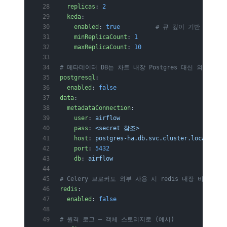
  replicas
: 
2
  keda
:
    enabled
: 
true
          # 큐 깊이 기반 오토스
    minReplicaCount
: 
1
    maxReplicaCount
: 
10
# 메타데이터 DB는 차트 내장 Postgres 대신 외부 관리
postgresql
:
  enabled
: 
false
data
:
  metadataConnection
:
    user
: 
airflow
    pass
: 
<secret 참조>
    host
: 
postgres-ha.db.svc.cluster.local
    port
: 
5432
    db
: 
airflow
# Celery 브로커도 외부 사용 시 redis 내장 비활성화
redis
:
  enabled
: 
false
# 원격 로그 — 객체 스토리지로 (예시)