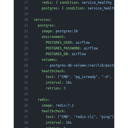
    redis
: { 
condition
: 
service_healthy
 }
    postgres
: { 
condition
: 
service_healthy
 }
services
:
  postgres
:
    image
: 
postgres:16
    environment
:
      POSTGRES_USER
: 
airflow
      POSTGRES_PASSWORD
: 
airflow
      POSTGRES_DB
: 
airflow
    volumes
:
      - 
postgres-db-volume:/var/lib/postgresql/
    healthcheck
:
      test
: [
"CMD"
, 
"pg_isready"
, 
"-U"
, 
"airflo
      interval
: 
10s
      retries
: 
5
  redis
:
    image
: 
redis:7.2
    healthcheck
:
      test
: [
"CMD"
, 
"redis-cli"
, 
"ping"
]
      interval
: 
10s