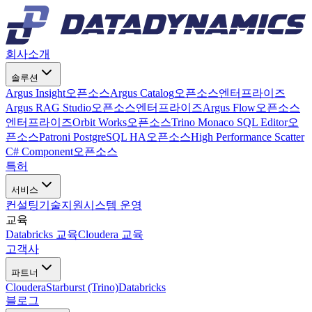
회사소개
솔루션
Argus Insight
오픈소스
Argus Catalog
오픈소스
엔터프라이즈
Argus RAG Studio
오픈소스
엔터프라이즈
Argus Flow
오픈소스
엔터프라이즈
Orbit Works
오픈소스
Trino Monaco SQL Editor
오
픈소스
Patroni PostgreSQL HA
오픈소스
High Performance Scatter
C# Component
오픈소스
특허
서비스
컨설팅
기술지원
시스템 운영
교육
Databricks 교육
Cloudera 교육
고객사
파트너
Cloudera
Starburst (Trino)
Databricks
블로그