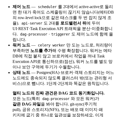
제어 노드
—
를 2대에서 active-active로 돌리
scheduler
면 한 대가 죽어도 스케줄링이 끊기지 않습니다(메타DB
의 row-level lock으로 같은 태스크를 두 번 잡지 않게 조
율).
도 2대를
로드밸런서 뒤
에 두어
api-server
UI·REST·Task Execution API 트래픽을 분산·이중화합니
다.
·
도 제어 노드에 함께 올
dag-processor
triggerer
립니다.
워커 노드
—
만 도는 노드로, 처리량이
celery worker
부족하면
노드를 추가
해 수평 확장합니다. 워커는 메타
DB에 직접 붙지 않고 브로커에서 작업을 꺼내 Task
Execution API로 통신하므로(점선), 워커 노드를 별도 망
이나 보안 구역에 두기가 수월합니다.
상태 노드
— Postgres(HA)·브로커·객체 스토리지는 어느
노드에도 종속되지 않도록 클러스터 밖(또는 관리형 서
비스)으로 뺍니다. 1단계·2단계와 똑같은 원칙입니다.
멀티 노드의 진짜 관건은 DAG 코드 동기화입니다.
모든 노드(특히
와 모든 워커)가
dag-processor
같은 DAG 파일
을 봐야 합니다. git-sync(주기적
pull), 공유 스토리지(NFS), 또는 배포 때 이미지·패
키지에 굽기 중 하나로 일관성을 보장하세요. 이게