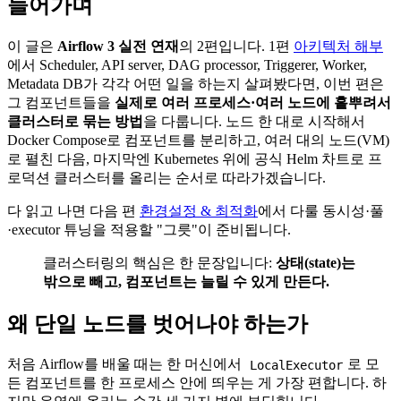
들어가며
이 글은
Airflow 3 실전 연재
의 2편입니다. 1편
아키텍처 해부
에서 Scheduler, API server, DAG processor, Triggerer, Worker,
Metadata DB가 각각 어떤 일을 하는지 살펴봤다면, 이번 편은
그 컴포넌트들을
실제로 여러 프로세스·여러 노드에 흩뿌려서
클러스터로 묶는 방법
을 다룹니다. 노드 한 대로 시작해서
Docker Compose로 컴포넌트를 분리하고, 여러 대의 노드(VM)
로 펼친 다음, 마지막엔 Kubernetes 위에 공식 Helm 차트로 프
로덕션 클러스터를 올리는 순서로 따라가겠습니다.
다 읽고 나면 다음 편
환경설정 & 최적화
에서 다룰 동시성·풀
·executor 튜닝을 적용할 "그릇"이 준비됩니다.
클러스터링의 핵심은 한 문장입니다:
상태(state)는
밖으로 빼고, 컴포넌트는 늘릴 수 있게 만든다.
왜 단일 노드를 벗어나야 하는가
처음 Airflow를 배울 때는 한 머신에서
로 모
LocalExecutor
든 컴포넌트를 한 프로세스 안에 띄우는 게 가장 편합니다. 하