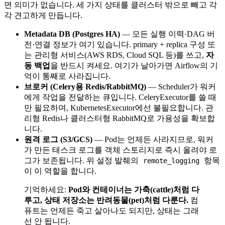
면 의미가 없습니다. 세 가지 상태를 클러스터 밖으로 빼고 각
각 견고하게 만듭니다.
Metadata DB (Postgres HA)
— 모든 실행 이력·DAG 버
전·연결 정보가 여기 있습니다. primary + replica 구성 또
는 관리형 서비스(AWS RDS, Cloud SQL 등)를 쓰고,
자
동 백업
을 반드시 켜세요. 여기가 날아가면 Airflow의 기
억이 통째로 사라집니다.
브로커 (Celery용 Redis/RabbitMQ)
— Scheduler가 워커
에게 작업을 전달하는 큐입니다. CeleryExecutor를 쓸 때
만 필요하며, KubernetesExecutor에선 불필요합니다. 관
리형 Redis나 클러스터형 RabbitMQ로 가용성을 확보합
니다.
원격 로그 (S3/GCS)
— Pod는 언제든 사라지므로, 워커
가 만든 태스크 로그를 객체 스토리지로 즉시 올려야 로
그가 보존됩니다. 위 설정 발췌의
항목
remote_logging
이 이 역할을 합니다.
기억하세요:
Pod와 컨테이너는 가축(cattle)처럼 다
루고, 상태 저장소는 반려동물(pet)처럼 다룬다.
컴
퓨트는 언제든 죽고 살아나도 되지만, 상태는 그래
선 안 됩니다.