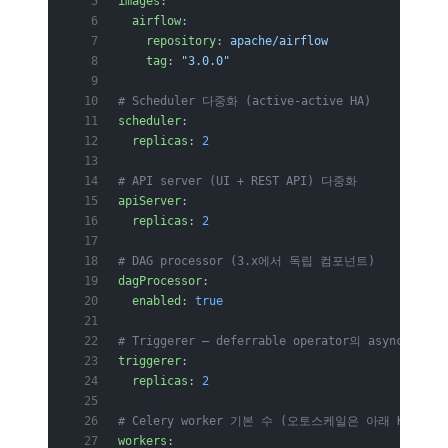
images
:
  airflow
:
    repository
: 
apache/airflow
    tag
: 
"3.0.0"
# Scheduler 다중화 (active-active HA)
scheduler
:
  replicas
: 
2
# API server (UI + REST API) 다중화
apiServer
:
  replicas
: 
2
# DAG processor (3.x에서 독립 컴포넌트)
dagProcessor
:
  enabled
: 
true
# Triggerer — deferrable operator의 async 대기
triggerer
:
  replicas
: 
2
# Celery worker 기본 수 (오토스케일은 아래 KEDA로)
workers
: