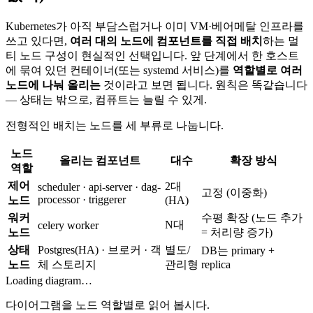
Kubernetes가 아직 부담스럽거나 이미 VM·베어메탈 인프라를
쓰고 있다면,
여러 대의 노드에 컴포넌트를 직접 배치
하는 멀
티 노드 구성이 현실적인 선택입니다. 앞 단계에서 한 호스트
에 묶여 있던 컨테이너(또는 systemd 서비스)를
역할별로 여러
노드에 나눠 올리는
것이라고 보면 됩니다. 원칙은 똑같습니다
— 상태는 밖으로, 컴퓨트는 늘릴 수 있게.
전형적인 배치는 노드를 세 부류로 나눕니다.
노드
올리는 컴포넌트
대수
확장 방식
역할
제어
2대
scheduler · api-server · dag-
고정 (이중화)
processor · triggerer
노드
(HA)
워커
수평 확장 (노드 추가
N대
celery worker
노드
= 처리량 증가)
상태
Postgres(HA) · 브로커 · 객
별도/
DB는 primary +
노드
체 스토리지
관리형
replica
Loading diagram…
다이어그램을 노드 역할별로 읽어 봅시다.