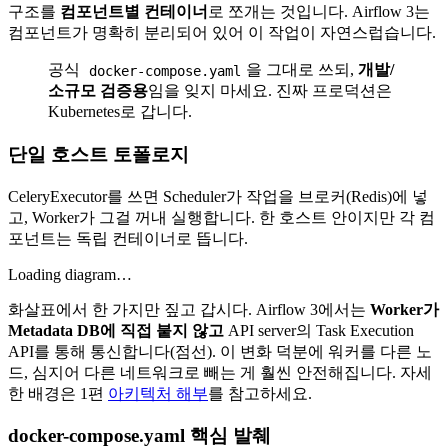
구조를
컴포넌트별 컨테이너
로 쪼개는 것입니다. Airflow 3는
컴포넌트가 명확히 분리되어 있어 이 작업이 자연스럽습니다.
공식
을 그대로 쓰되,
개발/
docker-compose.yaml
소규모 검증용
임을 잊지 마세요. 진짜 프로덕션은
Kubernetes로 갑니다.
단일 호스트 토폴로지
CeleryExecutor를 쓰면 Scheduler가 작업을 브로커(Redis)에 넣
고, Worker가 그걸 꺼내 실행합니다. 한 호스트 안이지만 각 컴
포넌트는 독립 컨테이너로 뜹니다.
Loading diagram…
화살표에서 한 가지만 짚고 갑시다. Airflow 3에서는
Worker가
Metadata DB에 직접 붙지 않고
API server의 Task Execution
API를 통해 통신합니다(점선). 이 변화 덕분에 워커를 다른 노
드, 심지어 다른 네트워크로 빼는 게 훨씬 안전해집니다. 자세
한 배경은 1편
아키텍처 해부
를 참고하세요.
docker-compose.yaml 핵심 발췌