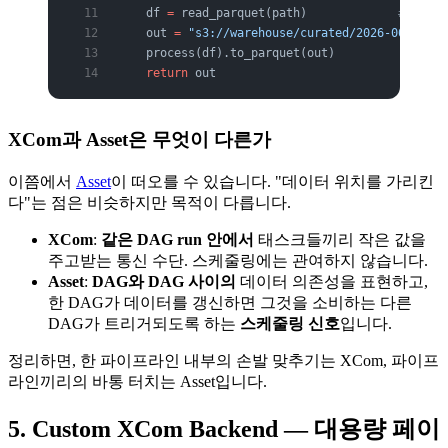
    df 
=
 read_parquet(path)             
# 경로
    out 
=
 "s3://warehouse/curated/2026-06-30/da
    process(df).to_parquet(out)
    return
 out
XCom과 Asset은 무엇이 다른가
이쯤에서
Asset
이 떠오를 수 있습니다. "데이터 위치를 가리킨
다"는 점은 비슷하지만 목적이 다릅니다.
XCom
:
같은 DAG run 안에서
태스크들끼리 작은 값을
주고받는 통신 수단. 스케줄링에는 관여하지 않습니다.
Asset
:
DAG와 DAG 사이의
데이터 의존성을 표현하고,
한 DAG가 데이터를 갱신하면 그것을 소비하는 다른
DAG가 트리거되도록 하는
스케줄링 신호
입니다.
정리하면, 한 파이프라인 내부의 손발 맞추기는 XCom, 파이프
라인끼리의 바통 터치는 Asset입니다.
5. Custom XCom Backend — 대용량 페이