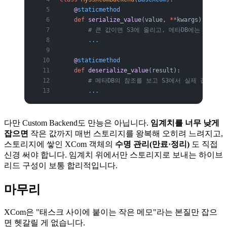
    @
staticmethod
    def
 serialize_value
(value, 
**
kwargs):
        # 큰 값이면 S3에 올리고, 메타DB에는 s3 
        ...
    @
staticmethod
    def
 deserialize_value
(result):
        # 메타DB의 참조를 보고 S3에서 실제 값을 
        ...
다만 Custom Backend도 만능은 아닙니다.
임계치를 너무 낮게
잡으면
작은 값까지 매번 스토리지를 왕복해 오히려 느려지고,
스토리지에 쌓인 XCom 객체의
수명 관리(만료·정리)
도 직접
신경 써야 합니다. 임계치 위에서만 스토리지로 보내는 하이브
리드 구성이 보통 합리적입니다.
마무리
XCom은 "태스크 사이에 붙이는 작은 메모"라는 본질만 잡으
면 헷갈릴 게 없습니다.