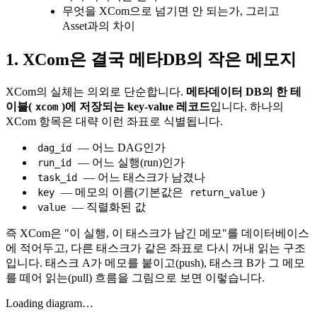
무엇을 XCom으로 넘기면 안 되는가, 그리고
Asset과의 차이
1. XCom은 결국 메타DB의 작은 메모지
XCom의 실체는 의외로 단순합니다.
메타데이터 DB의 한 테
이블(
)에 저장되는 key-value 레코드
입니다. 하나의
xcom
XCom 항목은 대략 이런 좌표로 식별됩니다.
— 어느 DAG인가
dag_id
— 어느 실행(run)인가
run_id
— 어느 태스크가 남겼나
task_id
— 메모의 이름(기본값은
)
key
return_value
— 직렬화된 값
value
즉 XCom은 "이 실행, 이 태스크가 남긴 메모"를 데이터베이스
에 적어두고, 다른 태스크가 같은 좌표로 다시 꺼내 읽는 구조
입니다. 태스크 A가 메모를 붙이고(push), 태스크 B가 그 메모
를 떼어 읽는(pull) 흐름을 그림으로 보면 이렇습니다.
Loading diagram…