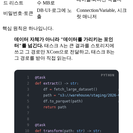
드 리스트
수 MB로
DB·UI·로그에 노
Connection/Variable, 시크
비밀번호·토큰
출
릿 매니저
핵심 원칙은 하나입니다.
데이터 자체가 아니라 "데이터를 가리키는 포인
터"를 넘긴다.
태스크 A는 큰 결과를 스토리지에
쓰고 그 경로만 XCom으로 전달하고, 태스크 B는
그 경로를 받아 직접 읽는다.
@task
def
 extract
() -> 
str
:
    df 
=
 fetch_large_dataset()          
# 큰 데
    path 
=
 "s3://warehouse/staging/2026-06-30/d
    df.to_parquet(path)                 
# 스토
    return
 path                          
# XC
@task
def
 transform
(path: 
str
) -> 
str
: