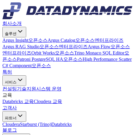
회사소개
솔루션
Argus Insight
오픈소스
Argus Catalog
오픈소스
엔터프라이즈
Argus RAG Studio
오픈소스
엔터프라이즈
Argus Flow
오픈소스
엔터프라이즈
Orbit Works
오픈소스
Trino Monaco SQL Editor
오
픈소스
Patroni PostgreSQL HA
오픈소스
High Performance Scatter
C# Component
오픈소스
특허
서비스
컨설팅
기술지원
시스템 운영
교육
Databricks 교육
Cloudera 교육
고객사
파트너
Cloudera
Starburst (Trino)
Databricks
블로그