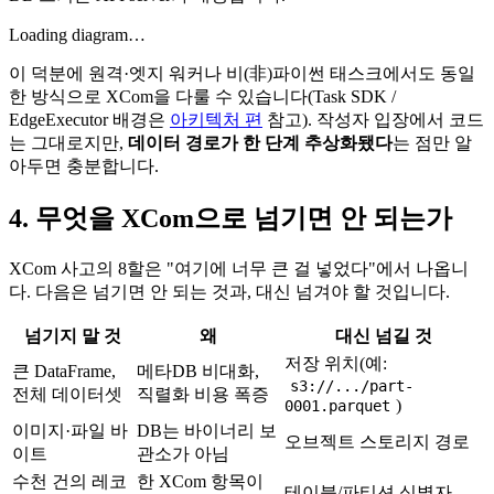
Loading diagram…
이 덕분에 원격·엣지 워커나 비(非)파이썬 태스크에서도 동일
한 방식으로 XCom을 다룰 수 있습니다(Task SDK /
EdgeExecutor 배경은
아키텍처 편
참고). 작성자 입장에서 코드
는 그대로지만,
데이터 경로가 한 단계 추상화됐다
는 점만 알
아두면 충분합니다.
4. 무엇을 XCom으로 넘기면 안 되는가
XCom 사고의 8할은 "여기에 너무 큰 걸 넣었다"에서 나옵니
다. 다음은 넘기면 안 되는 것과, 대신 넘겨야 할 것입니다.
넘기지 말 것
왜
대신 넘길 것
저장 위치(예:
큰 DataFrame,
메타DB 비대화,
s3://.../part-
전체 데이터셋
직렬화 비용 폭증
)
0001.parquet
이미지·파일 바
DB는 바이너리 보
오브젝트 스토리지 경로
이트
관소가 아님
수천 건의 레코
한 XCom 항목이
테이블/파티션 식별자