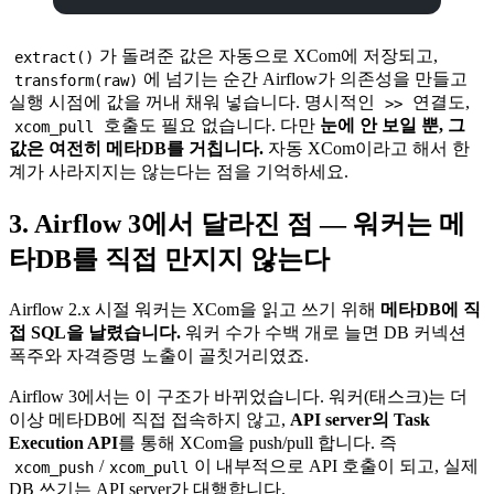
가 돌려준 값은 자동으로 XCom에 저장되고,
extract()
에 넘기는 순간 Airflow가 의존성을 만들고
transform(raw)
실행 시점에 값을 꺼내 채워 넣습니다. 명시적인
연결도,
>>
호출도 필요 없습니다. 다만
눈에 안 보일 뿐, 그
xcom_pull
값은 여전히 메타DB를 거칩니다.
자동 XCom이라고 해서 한
계가 사라지지는 않는다는 점을 기억하세요.
3. Airflow 3에서 달라진 점 — 워커는 메
타DB를 직접 만지지 않는다
Airflow 2.x 시절 워커는 XCom을 읽고 쓰기 위해
메타DB에 직
접 SQL을 날렸습니다.
워커 수가 수백 개로 늘면 DB 커넥션
폭주와 자격증명 노출이 골칫거리였죠.
Airflow 3에서는 이 구조가 바뀌었습니다. 워커(태스크)는 더
이상 메타DB에 직접 접속하지 않고,
API server의 Task
Execution API
를 통해 XCom을 push/pull 합니다. 즉
/
이 내부적으로 API 호출이 되고, 실제
xcom_push
xcom_pull
DB 쓰기는 API server가 대행합니다.