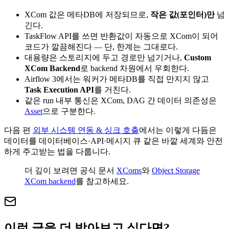
XCom 값은 메타DB에 저장되므로,
작은 값(포인터)만
넘
긴다.
TaskFlow API를 쓰면 반환값이 자동으로 XCom이 되어
코드가 깔끔해진다 — 단, 한계는 그대로다.
대용량은 스토리지에 두고 경로만 넘기거나,
Custom
XCom Backend
로 backend 차원에서 우회한다.
Airflow 3에서는 워커가 메타DB를 직접 만지지 않고
Task Execution API
를 거친다.
같은 run 내부 통신은 XCom, DAG 간 데이터 의존성은
Asset
으로 구분한다.
다음 편
외부 시스템 연동 & 싱크 호출
에서는 이렇게 다듬은
데이터를 데이터베이스·API·메시지 큐 같은 바깥 세계와 안전
하게 주고받는 법을 다룹니다.
더 깊이 보려면 공식 문서
XComs
와
Object Storage
XCom backend
를 참고하세요.
이런 글을 더 받아보고 싶다면?