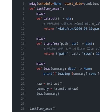
@dag
(
schedule
=
None
, 
start_date
=
pendulum.datetim
def
 taskflow_xcom
():
    @task
    def
 extract
() -> 
str
:
        # 반환값이 자동으로 XCom(return_value)에 
        return
 "/data/raw/2026-06-30.parquet"
    @task
    def
 transform
(path: 
str
) -> 
dict
:
        # 인자로 받은 값은 자동으로 XCom pull 된 
        return
 {
"path"
: path, 
"rows"
: 
1240
}
    @task
    def
 load
(summary: 
dict
) -> 
None
:
        print
(
f
"loading 
{
summary[
'rows'
]
}
 rows 
    raw 
=
 extract()
    summary 
=
 transform(raw)
    load(summary)
taskflow_xcom()