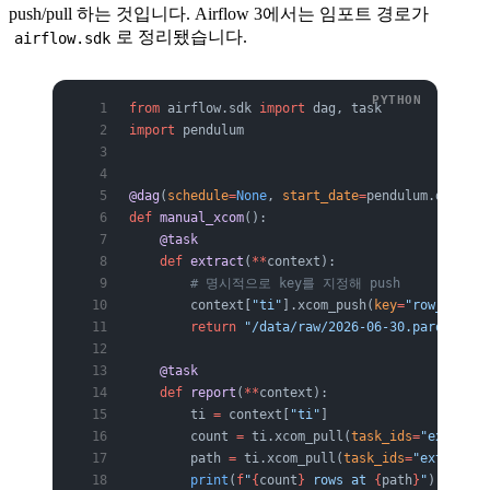
push/pull 하는 것입니다. Airflow 3에서는 임포트 경로가
로 정리됐습니다.
airflow.sdk
from
 airflow.sdk 
import
 dag, task
import
 pendulum
@dag
(
schedule
=
None
, 
start_date
=
pendulum.datetim
def
 manual_xcom
():
    @task
    def
 extract
(
**
context):
        # 명시적으로 key를 지정해 push
        context[
"ti"
].xcom_push(
key
=
"row_count"
        return
 "/data/raw/2026-06-30.parquet"
 
    @task
    def
 report
(
**
context):
        ti 
=
 context[
"ti"
]
        count 
=
 ti.xcom_pull(
task_ids
=
"extract"
        path 
=
 ti.xcom_pull(
task_ids
=
"extract"
)
        print
(
f
"
{
count
}
 rows at 
{
path
}
"
)