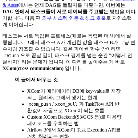
& Asset
에서는 언제 DAG를 돌릴지를 다뤘다면, 이번에는
DAG 안에서 태스크들이 서로 데이터를 주고받는
방법을 이야
기합니다. 다음 편
외부 시스템 연동 & 싱크 호출
로 자연스럽
게 이어집니다.
태스크는 서로 독립된 프로세스(때로는 독립된 머신)에서 실
행됩니다. 그래서 태스크 A가 계산한 값을 태스크 B가 그냥 변
수처럼 참조할 수 없습니다. 같은 파이썬 함수 안이라면
으로 끝날 일이, 태스크 경계를 넘는 순간 "어떻게 전
return
달하지?"라는 문제가 됩니다. 이 다리를 놓아주는 게 바로
XCom(cross-communication)
입니다.
이 글에서 배우는 것
XCom이 메타데이터 DB에 key-value로 저장
되는 원리와, 그래서 생기는 한계
/
과 TaskFlow API 반
xcom_push
xcom_pull
환값이 자동으로 XCom이 되는 흐름
Custom XCom Backend(S3/GCS 등)로 대용량
페이로드를 우회하는 법
Airflow 3에서 XCom이 Task Execution API를
거쳐 처리되는 변화