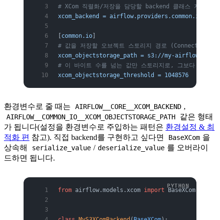
# XCom 직렬화/저장을 담당할 backend 클래스 지정
xcom_backend = airflow.providers.common.io.xcom
[
common.io
]
# 값을 저장할 오브젝트 스토리지 경로 (Connection으
xcom_objectstorage_path = s3://my-airflow-xcom/
# 이 바이트 수를 넘는 값만 스토리지로, 그보다 작으면 
xcom_objectstorage_threshold = 1048576
환경변수로 줄 때는
,
AIRFLOW__CORE__XCOM_BACKEND
같은 형태
AIRFLOW__COMMON_IO__XCOM_OBJECTSTORAGE_PATH
가 됩니다(설정을 환경변수로 주입하는 패턴은
환경설정 & 최
적화 편
참고). 직접 backend를 구현하고 싶다면
을
BaseXCom
상속해
/
를 오버라이
serialize_value
deserialize_value
드하면 됩니다.
from
 airflow.models.xcom 
import
 BaseXCom
class
 MyS3XComBackend
(
BaseXCom
):