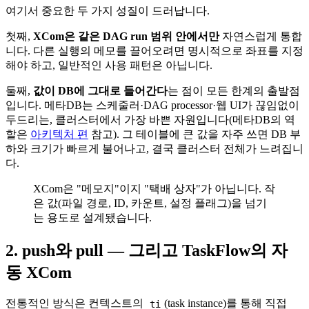
여기서 중요한 두 가지 성질이 드러납니다.
첫째,
XCom은 같은 DAG run 범위 안에서만
자연스럽게 통합
니다. 다른 실행의 메모를 끌어오려면 명시적으로 좌표를 지정
해야 하고, 일반적인 사용 패턴은 아닙니다.
둘째,
값이 DB에 그대로 들어간다
는 점이 모든 한계의 출발점
입니다. 메타DB는 스케줄러·DAG processor·웹 UI가 끊임없이
두드리는, 클러스터에서 가장 바쁜 자원입니다(메타DB의 역
할은
아키텍처 편
참고). 그 테이블에 큰 값을 자주 쓰면 DB 부
하와 크기가 빠르게 불어나고, 결국 클러스터 전체가 느려집니
다.
XCom은 "메모지"이지 "택배 상자"가 아닙니다. 작
은 값(파일 경로, ID, 카운트, 설정 플래그)을 넘기
는 용도로 설계됐습니다.
2. push와 pull — 그리고 TaskFlow의 자
동 XCom
전통적인 방식은 컨텍스트의
(task instance)를 통해 직접
ti