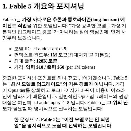
1. Fable 5 개요와 포지셔닝
Fable 5는
가장 까다로운 추론과 롱호라이즌(long-horizon) 에
이전트 작업
을 위한 모델입니다. "가장 강력한 모델 = 가장 기
본적인 업그레이드 경로"가 아니라는 점이 핵심인데, 먼저 사
양부터 보겠습니다.
모델 ID:
claude-fable-5
컨텍스트 윈도우:
1M 토큰
(최대치가 곧 기본값)
최대 출력:
128K 토큰
가격:
입력 $10 / 출력 $50
(per 1M tokens)
중요한 포지셔닝 포인트를 하나 짚고 넘어가겠습니다. Fable 5
는
"최신 모델로 업그레이드"의 기본 경로가 아닙니다.
가격
이 Opus-tier를 상회하고 토크나이저가 바뀌어 비용 베이스라
인이 달라지기 때문입니다. 일반적인 Opus 업그레이드의 권장
대상은 여전히
입니다. Fable 5는
그 위의 난
claude-opus-4-8
도
가 필요할 때 명시적으로 선택하는 모델입니다.
한 문장으로:
Fable 5는 "이전 모델로는 안 되던
일"을 명시적으로 노릴 때 선택하는 모델
입니다.