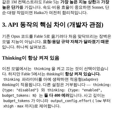
같은 1M 컨텍스트라도 Fable 5는
가장 높은 지능 상한
과
가장
높은 단가
를 가집니다. 속도·비용 효율이 중요하면 Sonnet, 단
순·대량 작업이면 Haiku가 여전히 합리적입니다.
3. API 동작의 핵심 차이 (개발자 관점)
기존 Opus 코드를 Fable 5로 옮기려다 처음 맞닥뜨리는 장벽은
모델 지능이 아닙니다.
요청/응답 규약 자체가 달라졌기 때문
입니다. 하나씩 살펴보죠.
Thinking이 항상 켜져 있음
이전 모델에서는
을 켜고 끄는 것이 선택이었습니
thinking
다. 하지만 Fable 5에서는 thinking이
항상 켜져 있습니다.
파라미터를 아예 생략하면 적응형(adaptive)
thinking
thinking이 적용됩니다. 다른 설정은 거부됩니다 —
thinking:
와
{type: "disabled"}
thinking: {type: "enabled",
는
둘 다 400 에러
입니다. 사고 깊이는
budget_tokens: N}
가 아니라
(
부터
budget_tokens
output_config.effort
low
·
까지)로 제어합니다.
xhigh
max