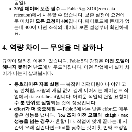
동일).
30일 데이터 보존 필수
— Fable 5는 ZDR(zero data
retention)에서 사용할 수 없습니다. 보존 설정이 요건에
못 미치면
모든 요청이 400
입니다. 페이로드에 문제가 없
는데 400이 나면 조직의 데이터 보존 설정부터 확인하세
요.
4. 역량 차이 — 무엇을 더 잘하나
규약이 달라진 이유가 있습니다. Fable 5의 강점은
이전 모델이
해내지 못하던 난도
에서 두드러집니다. 어떤 작업에서 실제 차
이가 나는지 살펴봅시다.
롱호라이즌 자율 실행
— 복잡한 리팩터링이나 야간 코
딩 런처럼, 사람의 개입 없이 길게 이어지는 에이전트 작
업에서 state-of-the-art입니다. 어려운 작업의 단일 요청이
수 분 단위로 실행
되는 것이 정상입니다.
effort가 더 중요해짐
— Fable 5에서는 낮은 effort도 매우
좋은 성능을 냅니다.
조차 이전 모델의
·
low
xhigh
max
성능을 넘는 경우
가 흔합니다. 작업이 맞게 끝나는데 시
간이 오래 걸린다면 effort를 낮추는 것이 첫 번째 조정입