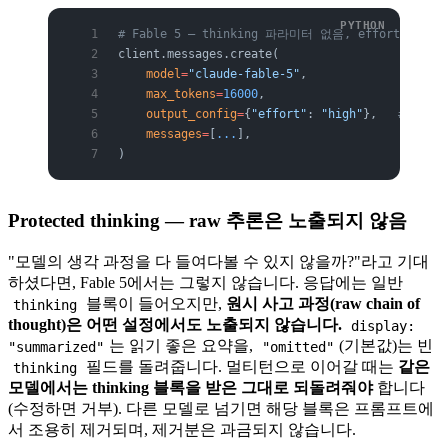
# Fable 5 — thinking 파라미터 없음, effort로 깊
client.messages.create(
    model
=
"claude-fable-5"
,
    max_tokens
=
16000
,
    output_config
=
{
"effort"
: 
"high"
},   
# low |
    messages
=
[
...
],
)
Protected thinking — raw 추론은 노출되지 않음
"모델의 생각 과정을 다 들여다볼 수 있지 않을까?"라고 기대
하셨다면, Fable 5에서는 그렇지 않습니다. 응답에는 일반
블록이 들어오지만,
원시 사고 과정(raw chain of
thinking
thought)은 어떤 설정에서도 노출되지 않습니다.
display:
는 읽기 좋은 요약을,
(기본값)는 빈
"summarized"
"omitted"
필드를 돌려줍니다. 멀티턴으로 이어갈 때는
같은
thinking
모델에서는 thinking 블록을 받은 그대로 되돌려줘야
합니다
(수정하면 거부). 다른 모델로 넘기면 해당 블록은 프롬프트에
서 조용히 제거되며, 제거분은 과금되지 않습니다.