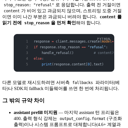
로 응답합니다. 출력 전 거절이면
stop_reason: "refusal"
가 비어 있고 과금되지 않으며, 스트리밍 도중 거절
content
이면 이미 나간 부분은 과금되니 버려야 합니다.
를
content
읽기 전에
을 먼저 확인
해야 합니다.
stop_reason
response 
=
 client.messages.create(
model
=
"claude
if
 response.stop_reason 
==
 "refusal"
:
    handle_refusal()          
# content가 비었
else
:
    print
(response.content[
0
].text)
다른 모델로 재시도하려면 서버측
파라미터(베
fallbacks
타)나 SDK의 fallback 미들웨어를 쓰면 한 번에 처리됩니다.
그 밖의 규약 차이
assistant prefill 미지원
— 마지막 assistant 턴 프리필은
400. 출력 형식 강제는
(구조화
output_config.format
출력)이나 시스템 프롬프트로 대체합니다(4.6+ 계열과