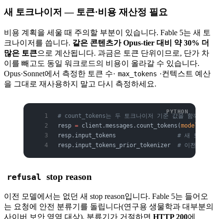
새 토크나이저 — 토큰·비용 재산정 필요
비용 계획을 세울 때 주의할 부분이 있습니다. Fable 5는 새 토
크나이저를 씁니다.
같은 콘텐츠가 Opus-tier 대비 약 30% 더
많은 토큰
으로 계산됩니다. 과금은 토큰 단위이므로, 단가 차
이를 빼고도 동일 워크로드의 비용이 올라갈 수 있습니다.
Opus·Sonnet에서 측정한 토큰 수·
·컨텍스트 예산
max_tokens
을 그대로 재사용하지 말고 다시 측정하세요.
# count_tokens는 두 토크나이저 기준 값을 함께 반환
resp 
=
 client.messages.count_tokens(
model
=
"clau
resp.input_tokens                  
# 새 토크나이
resp.input_tokens_prior_tokenizer  
# 이전 세대 
stop reason
refusal
이전 모델에서는 없던 새 stop reason입니다. Fable 5는 들어오
는 요청에 안전 분류기를 돌립니다(연구용 생물학과 대부분의
사이버 보안 영역 대상). 분류기가 거절하면
HTTP 200
에