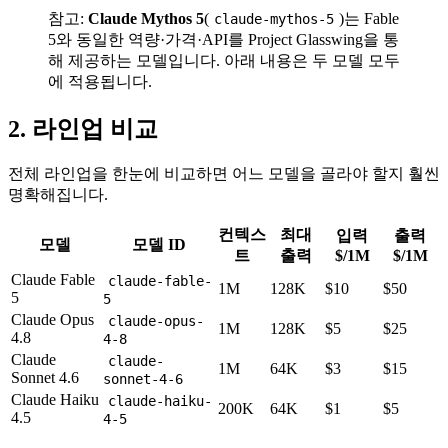
참고:
Claude Mythos 5
(
)는 Fable
claude-mythos-5
5와 동일한 역량·가격·API를 Project Glasswing을 통
해 제공하는 모델입니다. 아래 내용은 두 모델 모두
에 적용됩니다.
2. 라인업 비교
전체 라인업을 한눈에 비교하면 어느 모델을 골라야 할지 훨씬
명확해집니다.
컨텍스
최대
입력
출력
모델
모델 ID
트
출력
$/1M
$/1M
Claude Fable
claude-fable-
1M
128K
$10
$50
5
5
Claude Opus
claude-opus-
1M
128K
$5
$25
4.8
4-8
Claude
claude-
1M
64K
$3
$15
Sonnet 4.6
sonnet-4-6
Claude Haiku
claude-haiku-
200K
64K
$1
$5
4.5
4-5