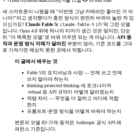
Data Dynamics
2026년 6월 12일
16
min read
새 스마트폰이 나왔을 때 "이번엔 그냥 카메라만 좋아진 거 아
니야?"라고 생각했다가 충전 방식이 완전히 바뀌어 놀란 적 있
으신가요?
Claude Fable 5
(
)가 딱 그런 모델
claude-fable-5
입니다. Opus 4.8 위에 하나의 티어가 생긴 것은 맞지만, 단순
히 "더 똑똑한 모델"로 바꿔 끼우면 되는 게 아닙니다.
API 동
작과 운영 방식 자체가 달라진
부분이 많아, 기존 코드를 그대
로 가져가면 예상치 못한 곳에서 막힙니다.
이 글에서 배우는 것
Fable 5의 포지셔닝과 사양 — 언제 쓰고 언제
쓰지 말아야 하는지
thinking·protected thinking·새 토크나이저
·refusal 등 API 규약이 어떻게 달라졌는지
역량 차이 — 무엇을 더 잘하고 어디에 적합
한지
프롬프트·운영 방식을 어떻게 바꿔야 하는지
본문의 모델 ID·가격·동작은 Anthropic 공식 API 레
퍼런스 기준입니다.