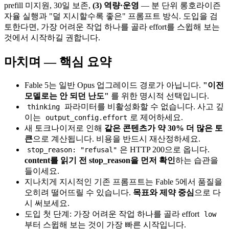
prefill 미지원, 30일 보존,
(3) 역량·운영
— 분 단위 롱호라이즌
자율 실행과 "덜 지시할수록 좋은" 프롬프트 방식. 도입을 검
토한다면, 가장 어려운 작업 하나를 골라 effort를 스윕해 보는
것에서 시작하길 권합니다.
마치며 — 핵심 요약
Fable 5는 일반 Opus 업그레이드 경로가 아닙니다.
"이전
모델로는 안 되던 난도"
를 위한 명시적 선택입니다.
파라미터를 비활성화할 수 없습니다. 사고 깊
thinking
이는
로 제어하세요.
output_config.effort
새 토크나이저로 인해
같은 콘텐츠가 약 30% 더 많은 토
큰
으로 계산됩니다. 비용을 반드시 재산정하세요.
은 HTTP 200으로 옵니다.
stop_reason: "refusal"
content를 읽기 전 stop_reason을 먼저 확인
하는 습관을
들이세요.
지나치게 지시적인 기존 프롬프트는 Fable 5에서 품질을
오히려 떨어뜨릴 수 있습니다.
목표와 제약 중심
으로 다
시 써보세요.
도입 첫 단계: 가장 어려운 작업 하나를 골라 effort
low
부터 스윕해 보는 것이 가장 빠른 시작입니다.