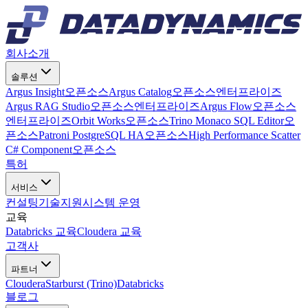
회사소개
솔루션
Argus Insight
오픈소스
Argus Catalog
오픈소스
엔터프라이즈
Argus RAG Studio
오픈소스
엔터프라이즈
Argus Flow
오픈소스
엔터프라이즈
Orbit Works
오픈소스
Trino Monaco SQL Editor
오
픈소스
Patroni PostgreSQL HA
오픈소스
High Performance Scatter
C# Component
오픈소스
특허
서비스
컨설팅
기술지원
시스템 운영
교육
Databricks 교육
Cloudera 교육
고객사
파트너
Cloudera
Starburst (Trino)
Databricks
블로그