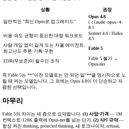
상황
권장
Opus 4.8
일반적인 "최신 Opus로 업그레이드"
(
claude-opus-4-
)
8
Sonnet 4.6 / Haiku
비용·속도 균형이 중요한 대량 워크로드
4.5
사람 개입 없이 길게 도는 자율 에이전트,
Fable 5
최고난도 추론·기획·구현
Fable 5 불가 →
ZDR(무보존)이 필수인 조직
Opus-tier
즉 Fable 5는 **"이전 모델로는 안 되던 일"**을 명시적으로 노
릴 때 켜는 모델입니다. 그 외에는 Opus 4.8이 더 단순하고 저
렴한 선택입니다.
마무리
Fable 5의 차이는 세 층으로 요약됩니다.
(1) 사양·가격
— 1M
컨텍스트·128K 출력에 Opus-tier를 넘는 단가,
(2) API 규약
—
항상 켜진 thinking, protected thinking, 새 토크나이저, refusal,