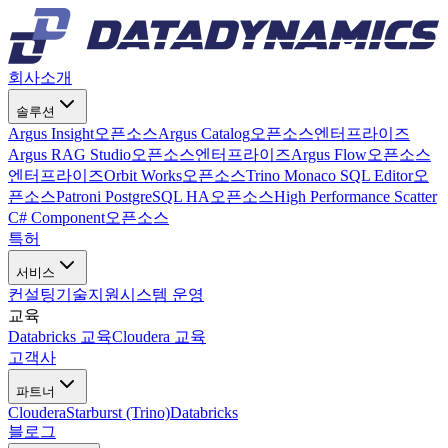
회사소개
솔루션
Argus Insight
오픈소스
Argus Catalog
오픈소스
엔터프라이즈
Argus RAG Studio
오픈소스
엔터프라이즈
Argus Flow
오픈소스
엔터프라이즈
Orbit Works
오픈소스
Trino Monaco SQL Editor
오
픈소스
Patroni PostgreSQL HA
오픈소스
High Performance Scatter
C# Component
오픈소스
특허
서비스
컨설팅
기술지원
시스템 운영
교육
Databricks 교육
Cloudera 교육
고객사
파트너
Cloudera
Starburst (Trino)
Databricks
블로그