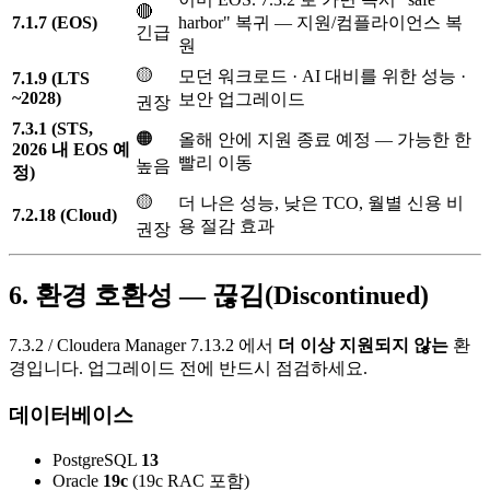
🔴
7.1.7 (EOS)
harbor" 복귀 — 지원/컴플라이언스 복
긴급
원
🟡
모던 워크로드 · AI 대비를 위한 성능 ·
7.1.9 (LTS
~2028)
보안 업그레이드
권장
7.3.1 (STS,
🟠
올해 안에 지원 종료 예정 — 가능한 한
2026 내 EOS 예
빨리 이동
높음
정)
🟡
더 나은 성능, 낮은 TCO, 월별 신용 비
7.2.18 (Cloud)
용 절감 효과
권장
6. 환경 호환성 — 끊김(Discontinued)
7.3.2 / Cloudera Manager 7.13.2 에서
더 이상 지원되지 않는
환
경입니다. 업그레이드 전에 반드시 점검하세요.
데이터베이스
PostgreSQL
13
Oracle
19c
(19c RAC 포함)