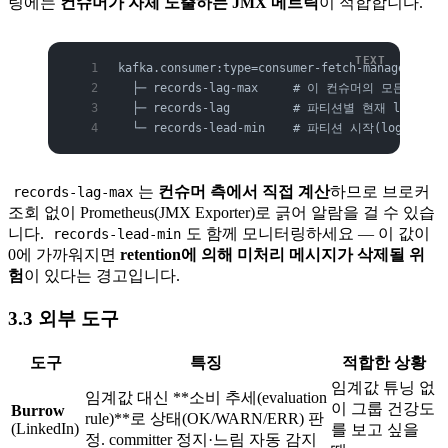
링에는
컨슈머가 자체 노출하는 JMX 메트릭
이 적합합니다.
kafka.consumer:type=consumer-fetch-manager-metr
  ├─ records-lag-max     # 이 컨슈머의 모든 파
  ├─ records-lag         # 파티션별 현재 lag (p
  └─ records-lead-min    # 파티션 시작(log-s
는
컨슈머 측에서 직접 계산
하므로 브로커
records-lag-max
조회 없이 Prometheus(JMX Exporter)로 긁어 알람을 걸 수 있습
니다.
도 함께 모니터링하세요 — 이 값이
records-lead-min
0에 가까워지면
retention에 의해 미처리 메시지가 삭제될 위
험
이 있다는 경고입니다.
3.3 외부 도구
도구
특징
적합한 상황
임계값 튜닝 없
임계값 대신 **소비 추세(evaluation
이 그룹 건강도
Burrow
rule)**로 상태(OK/WARN/ERR) 판
(LinkedIn)
를 보고 싶을
정. committer 정지·느림 자동 감지