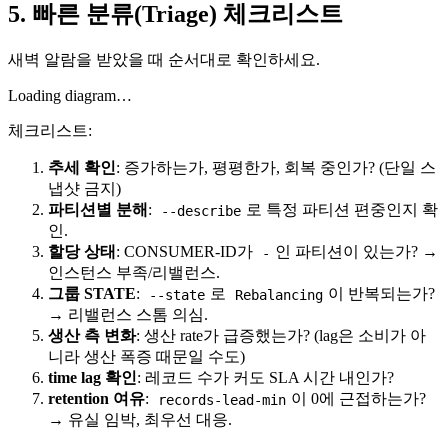
5. 빠른 분류(Triage) 체크리스트
새벽 알람을 받았을 때 순서대로 확인하세요.
Loading diagram…
체크리스트:
추세 확인
: 증가하는가, 평평한가, 회복 중인가? (단일 스
냅샷 금지)
파티션별 분해
:
로 특정 파티션 편중인지 확
--describe
인.
할당 상태
: CONSUMER-ID가
인 파티션이 있는가? →
-
인스턴스 부족/리밸런스.
그룹 STATE
:
로
이 반복되는가?
--state
Rebalancing
→ 리밸런스 스톰 의심.
생산 측 변화
: 생산 rate가 급증했는가? (lag은 소비가 아
니라 생산 폭증 때문일 수도)
time lag 확인
: 레코드 수가 커도 SLA 시간 내인가?
retention 여유
:
이 0에 근접하는가?
records-lead-min
→ 유실 임박, 최우선 대응.