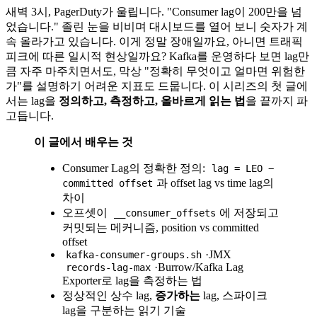
새벽 3시, PagerDuty가 울립니다. "Consumer lag이 200만을 넘
었습니다." 졸린 눈을 비비며 대시보드를 열어 보니 숫자가 계
속 올라가고 있습니다. 이게 정말 장애일까요, 아니면 트래픽
피크에 따른 일시적 현상일까요? Kafka를 운영하다 보면 lag만
큼 자주 마주치면서도, 막상 "정확히 무엇이고 얼마면 위험한
가"를 설명하기 어려운 지표도 드뭅니다. 이 시리즈의 첫 글에
서는 lag을
정의하고, 측정하고, 올바르게 읽는 법
을 끝까지 파
고듭니다.
이 글에서 배우는 것
Consumer Lag의 정확한 정의:
lag = LEO −
과 offset lag vs time lag의
committed offset
차이
오프셋이
에 저장되고
__consumer_offsets
커밋되는 메커니즘, position vs committed
offset
·JMX
kafka-consumer-groups.sh
·Burrow/Kafka Lag
records-lag-max
Exporter로 lag을 측정하는 법
정상적인 상수 lag,
증가하는
lag, 스파이크
lag을 구분하는 읽기 기술