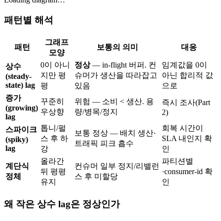
패턴별 해석
그래프
패턴
보통의 의미
대응
모양
0이 아니
정상
— in-flight 버퍼. 컨
임계값을 0이
상수
지만 평
슈머가 생산을 따라잡고
아닌 합리적 값
(steady-
state) lag
평
있음
으로
증가
꾸준히
위험 — 소비 < 생산. 용
즉시 조사(Part
(growing)
우상향
량/병목/정지
2)
lag
톱니/펄
회복 시간이
스파이크
보통 정상 — 배치 생산·
스 후 하
SLA 내인지 확
(spiky)
트래픽 피크 흡수
lag
강
인
올라간
파티션별
계단식
컨슈머 일부 정지/리밸런
뒤 평평
·consumer-id 확
정체
스 후 미할당
유지
인
왜 작은 상수 lag은 정상인가