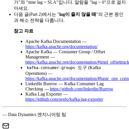
가"와 "time lag > SLA"입니다. 알람을 "lag > 0"으로 걸지
마세요.
다음 글(Part 2)에서는 "
lag이 줄지 않을 때
"의 근본 원인
과 해소 전략을 다룹니다.
참고 자료
Apache Kafka Documentation —
https://kafka.apache.org/documentation/
Apache Kafka — Consumer Group / Offset
Management —
https://kafka.apache.org/documentation/#impl_offsettrac
도구 (Kafka
kafka-consumer-groups
Operations) —
https://kafka.apache.org/documentation/#basic_ops_co
LinkedIn Burrow — Kafka Consumer Lag
Checking —
https://github.com/linkedin/Burrow
Kafka Lag Exporter —
https://github.com/seglo/kafka-lag-exporter
— Data Dynamics 엔지니어링 팀