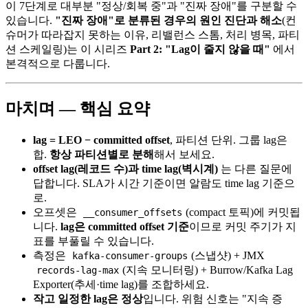
이 7단계로 대부분 "정상/회복 중"과 "진짜 장애"를 구분할 수
있습니다.
"진짜 장애"로 분류된 경우의 원인 진단과 해소
(컨
슈머가 따라잡지 못하는 이유, 리밸런스 스톰, 처리 병목, 파티
션 스케일링)는 이 시리즈
Part 2: "Lag이 줄지 않을 때"
에서
본격적으로 다룹니다.
마치며 — 핵심 요약
lag = LEO − committed offset
, 파티션 단위. 그룹 lag은
합.
항상 파티션별로 분해
해서 보세요.
offset lag(레코드 수)과 time lag(벽시계)
는 다른 질문에
답합니다. SLA가 시간 기준이면 알람도 time lag 기준으
로.
오프셋은
(compact 토픽)에 커밋됩
__consumer_offsets
니다.
lag은 committed offset 기준
이므로 커밋 주기가 지
표를 부풀릴 수 있습니다.
측정은
(스냅샷) + JMX
kafka-consumer-groups
(지속 모니터링) + Burrow/Kafka Lag
records-lag-max
Exporter(추세·time lag)를 조합하세요.
작고 일정한 lag은 정상
입니다. 위험 신호는 "지속 증