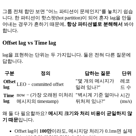
그룹 전체 합만 보면 "어느 파티션이 문제인지"를 놓치기 쉽습
니다. 한 파티션이 핫스팟(hot partition)이 되어 혼자 lag을 만들
어내는 경우가 흔하기 때문에,
항상 파티션별로 분해해서
봐야
합니다.
Offset lag vs Time lag
lag을 표현하는 단위는 두 가지입니다. 둘은 전혀 다른 질문에
답합니다.
구분
정의
답하는 질문
단위
"몇 개의 메시지가
레코
Offset
LEO − committed offset
lag
밀려 있나?"
드 수
now − (가장 오래된 미처리
"벽시계 기준 얼마나
시간
Time
lag
메시지의 timestamp)
뒤처져 있나?"
(ms/s)
왜 둘 다 필요할까요?
메시지 크기와 처리 비용이 균일하지 않
기 때문
입니다.
Offset lag이
100만
이라도, 메시지당 처리가 0.1ms면 실제