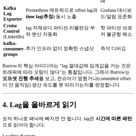
때
Kafka
Prometheus 메트릭으로 offset lag과
Grafana 대시보
Lag
time lag(추정)
동시 노출
드/알람 표준화
Exporter
Cruise
lag 자체보다 파티션 리밸런싱·부
핫 파티션·브로
Control
하 분산 자동화
커 불균형 해소
(LinkedIn)
kafka-
추가 인프라 없이 정확한 스냅샷
즉석 디버깅
consumer-
groups
Burrow의 핵심 아이디어는 "lag 절대값에 임계값을 거는 것은
트래픽에 따라 오탐이 많다"는 통찰입니다. 그래서 Burrow는
오프셋 진행 추세
를 보고, 컨슈머가 멈췄거나(committed offset
이 안 움직임) 생산 속도를 못 따라가는지를 판정합니다.
4. Lag을 올바르게 읽기
숫자 하나로 패닉에 빠지면 안 됩니다. lag은
시간에 따른 패턴
으로 읽어야 합니다.
Loading diagram…