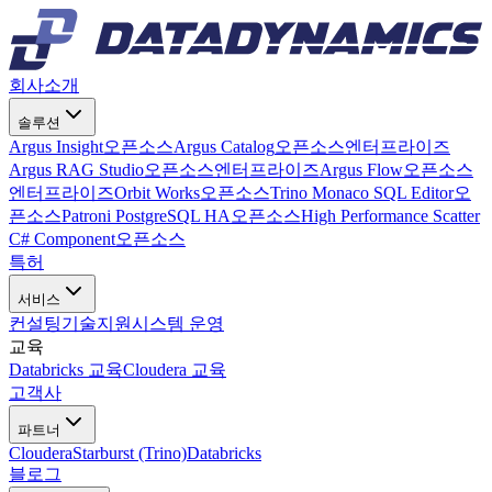
회사소개
솔루션
Argus Insight
오픈소스
Argus Catalog
오픈소스
엔터프라이즈
Argus RAG Studio
오픈소스
엔터프라이즈
Argus Flow
오픈소스
엔터프라이즈
Orbit Works
오픈소스
Trino Monaco SQL Editor
오
픈소스
Patroni PostgreSQL HA
오픈소스
High Performance Scatter
C# Component
오픈소스
특허
서비스
컨설팅
기술지원
시스템 운영
교육
Databricks 교육
Cloudera 교육
고객사
파트너
Cloudera
Starburst (Trino)
Databricks
블로그