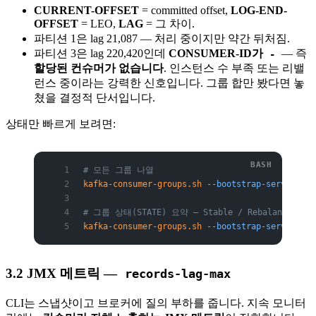
CURRENT-OFFSET
= committed offset,
LOG-END-
OFFSET
= LEO,
LAG
= 그 차이.
파티션 1은 lag 21,087 — 처리 중이지만 약간 뒤처짐.
파티션 3은 lag 220,420인데
CONSUMER-ID가
— 즉
-
할당된 컨슈머가 없습니다
. 인스턴스 수 부족 또는 리밸
런스 중이라는 강력한 신호입니다. 그룹 합만 봤다면 놓
쳤을 결정적 단서입니다.
상태만 빠르게 보려면:
# 모든 그룹 나열
kafka-consumer-groups.sh
 --bootstrap-server
 kaf
# 그룹 상태(STATE) 요약 — Stable / Rebalancing /
kafka-consumer-groups.sh
 --bootstrap-server
 kaf
3.2 JMX 메트릭 —
records-lag-max
CLI는 스냅샷이고 브로커에 질의 부하를 줍니다. 지속 모니터