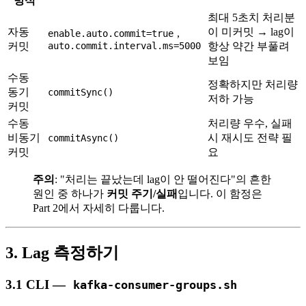
방식
최대 5초치 처리분
자동
이 미커밋 → lag이
,
enable.auto.commit=true
커밋
auto.commit.interval.ms=5000
항상 약간 부풀려
보임
수동
정확하지만 처리량
동기
commitSync()
저하 가능
커밋
수동
처리량 우수, 실패
비동기
시 재시도 전략 필
commitAsync()
커밋
요
주의
: "처리는 끝났는데 lag이 안 떨어진다"의 흔한
원인 중 하나가
커밋 주기/실패
입니다. 이 함정은
Part 2에서 자세히 다룹니다.
3. Lag 측정하기
3.1 CLI —
kafka-consumer-groups.sh