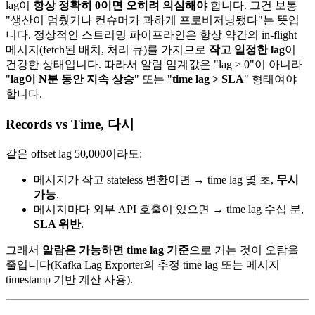
lag이
항상 정확히 0이면 오히려 의심해야
합니다. 그건 보통
"생산이 멈췄거나 컨슈머가 과하게 프로비저닝됐다"는 뜻입
니다. 정상적인 스트리밍 파이프라인은 항상 약간의 in-flight
메시지(fetch된 배치, 처리 큐)를 가지므로
작고 일정한 lag
이
건강한 상태입니다. 따라서 알람 임계값은 "lag > 0"이 아니라
"
lag이 N분 동안 지속 상승
" 또는 "
time lag > SLA
" 형태여야
합니다.
Records vs Time, 다시
같은 offset lag 50,000이라도:
메시지가 작고 stateless 변환이면 → time lag 몇 초,
무시
가능
.
메시지마다 외부 API 호출이 있으면 → time lag 수십 분,
SLA 위반
.
그래서
알람은 가능하면 time lag 기준
으로 거는 것이 오탐을
줄입니다(Kafka Lag Exporter의 추정 time lag 또는 메시지
timestamp 기반 계산 사용).