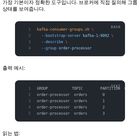
가장 기본이자 정확한 도구입니다. 브로커에 직접 질의해 그룹
상태를 보여줍니다.
kafka-consumer-groups.sh
 \
  --bootstrap-server
 kafka-1:9092
 \
  --describe
 \
  --group
 order-processor
출력 예시:
GROUP           TOPIC        PARTITION  CURRENT
order-processor  orders       0          104821
order-processor  orders       1          982134
order-processor  orders       2          112000
order-processor  orders       3          550120
읽는 법: