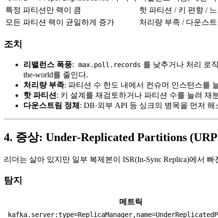
특정 파티션만 랙이 큼
핫 파티션 / 키 편향 /
모든 파티션 랙이 균일하게 증가
처리량 부족 / 다운스
조치
리밸런스 폭풍
:
를 낮추거나 처리 로
max.poll.records
the-world를 줄인다.
처리량 부족
: 파티션 수 한도 내에서 컨슈머 인스턴스를 
핫 파티션
: 키 설계를 재검토하거나 파티션 수를 늘려 재분
다운스트림 정체
: DB·외부 API 등 싱크의 병목을 먼저
4. 증상: Under-Replicated Partitions (URP
리더는 살아 있지만 일부 복제본이 ISR(In-Sync Replica)
탐지
메트릭
kafka.server:type=ReplicaManager,name=UnderReplicated