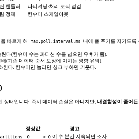
 느린 핸들러
파티셔닝·처리 로직 점검
트림 정체
컨슈머 스케일아웃
직을 빠르게 해
내에 폴 주기를 지키도록 
max.poll.interval.ms
늘린다(컨슈머 수는 파티션 수를 넘으면 유휴가 됨).
배(기존 데이터 순서 보장에 미치는 영향 유의).
 해소한다. 컨슈머만 늘리면 싱크 부하만 키운다.
)
에서 빠진 상태입니다. 즉시 데이터 손실은 아니지만,
내결함성이 줄어든
정상값
경고
이 수 분간 지속되면 조사
Partitions
0
> 0