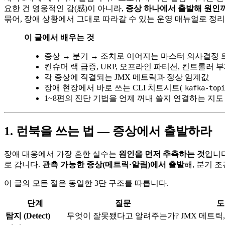
요한 건 영웅적인 감(感)이 아니라,
증상 하나에서 출발해 원인
묶어, 장애 상황에서 그대로 따라갈 수 있는 운영 매뉴얼로 정
이 글에서 배우는 것
증상 → 분기 → 조치로 이어지는 마스터 의사결정 
컨슈머 랙 급증, URP, 오프라인 파티션, 컨트롤러 
각 증상에 직결되는 JMX 메트릭과 정상 임계값
장애 현장에서 바로 쓰는 CLI 치트시트(
kafka-top
1~8편의 진단 기법을 언제 꺼내 쓸지 연결하는 지도
1. 런북을 쓰는 법 — 증상에서 출발하라
장애 대응에서 가장 흔한 실수는
원인을 먼저 추측하는 것
입니다
로 갑니다.
관측 가능한 증상(메트릭·알림)에서 출발
해, 분기 
이 글의 모든 절은 동일한 3단 구조를 따릅니다.
단계
질문
도
탐지 (Detect)
무엇이 잘못됐다고 알려주는가?
JMX 메트릭