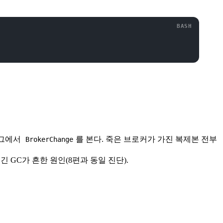
로그에서
를 본다. 죽은 브로커가 가진 복제본 전부
BrokerChange
·긴 GC가 흔한 원인(8편과 동일 진단).