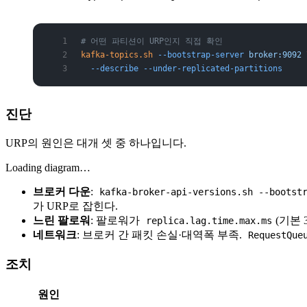
# 어떤 파티션이 URP인지 직접 확인
kafka-topics.sh
 --bootstrap-server
 broker:9092
 
  --describe
 --under-replicated-partitions
진단
URP의 원인은 대개 셋 중 하나입니다.
Loading diagram…
브로커 다운
:
kafka-broker-api-versions.sh --bootst
가 URP로 잡힌다.
느린 팔로워
: 팔로워가
(기본 
replica.lag.time.max.ms
네트워크
: 브로커 간 패킷 손실·대역폭 부족.
RequestQue
조치
원인