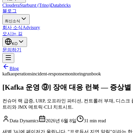
Cloudera
Starburst (Trino)
Databricks
블로그
최신소식
회사 소식
Advisory
오시는 길
KO
문의하기
Blog
kafka
operations
incident-response
monitoring
runbook
[Kafka 운영 ⑨] 장애 대응 런북 — 증
컨슈머 랙 급증, URP, 오프라인 파티션, 컨트롤러 부재, 디스크 
트리와 JMX 메트릭·CLI 치트시트.
Data Dynamics
2026년 6월 8일
31
min read
새벽 3시에 페이저가 울립니다. "프로듀서 지연 알림"이라는 