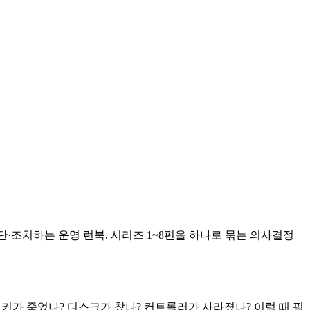
·진단·조치하는 운영 런북. 시리즈 1~8편을 하나로 묶는 의사결정
커가 죽었나? 디스크가 찼나? 컨트롤러가 사라졌나? 이럴 때 필