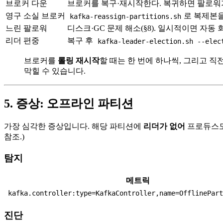
브로커 다운
브로커를 복구·재시작한다. 복귀하면 팔로워가 
영구 소실 브로커
로 복제본을
kafka-reassign-partitions.sh
느린 팔로워
디스크·GC 문제 해소(§8). 일시적이면 자동 
리더 편중
복구 후
kafka-leader-election.sh --elec
브로커를
롤링 재시작
할 때는 한 번에 하나씩, 그리고 직
막힐 수 있습니다.
5. 증상: 오프라인 파티션
가장 심각한 증상입니다. 해당 파티션에
리더가 없어
프로듀스도 
참조.)
탐지
메트릭
kafka.controller:type=KafkaController,name=OfflinePar
진단