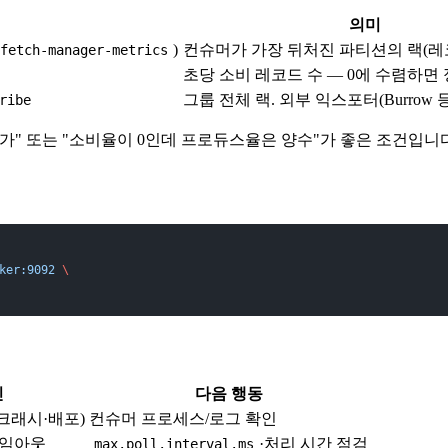
의미
)
컨슈머가 가장 뒤처진 파티션의 랙(레
-fetch-manager-metrics
초당 소비 레코드 수 — 0에 수렴하면
그룹 전체 랙. 외부 익스포터(Burrow 
ribe
증가" 또는 "소비율이 0인데 프로듀스율은 양수"가 좋은 조건입니다
ker:9092
 \
인
다음 행동
크래시·배포)
컨슈머 프로세스/로그 확인
타임아웃
·처리 시간 점검
max.poll.interval.ms