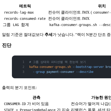
메트릭
위치
컨슈머 클라이언트 JMX (
records-lag-max
consumer
컨슈머 클라이언트 JMX
records-consumed-rate
그룹
합계
LAG
kafka-consumer-groups.sh --desc
알림 기준은 절대값보다
추세
가 낫습니다. "랙이 N분간 단조 
진단
# 그룹 상태와 파티션별 랙 한눈에 보기
kafka-consumer-groups.sh
 --bootstrap-server
 bro
  --group
 payment-consumer
 --describe
출력의 분기 포인트:
관측
가능한 원
가 비어 있음
컨슈머가 떨어져 나감(
CONSUMER-ID
가 지속
리밸런스 폭풍, 세션 
STATE = PreparingRebalance