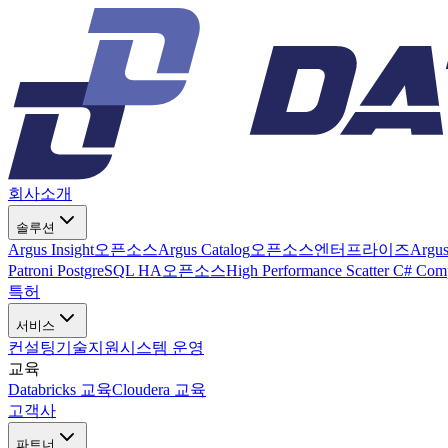
회사소개
솔루션
Argus Insight
오픈소스
Argus Catalog
오픈소스
엔터프라이즈
Argu
Patroni PostgreSQL HA
오픈소스
High Performance Scatter C# Com
특허
서비스
컨설팅
기술지원
시스템 운영
교육
Databricks 교육
Cloudera 교육
고객사
파트너