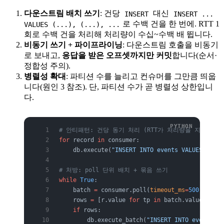
다운스트림 배치 쓰기
: 건당
대신
INSERT
INSERT ...
로 수백 건을 한 번에. RTT 1
VALUES (...), (...), ...
회로 수백 건을 처리해 처리량이 수십~수백 배 뜁니다.
비동기 쓰기 + 파이프라이닝
: 다운스트림 호출을 비동기
로 보내고,
응답을 받은 오프셋까지만 커밋
합니다(순서·
정합성 주의).
병렬성 확대
: 파티션 수를 늘리고 컨슈머를 그만큼 띄웁
니다(원인 3 참조). 단, 파티션 수가 곧 병렬성 상한입니
다.
# 안티패턴: 건당 동기 처리 (RTT가 처리량을 지배)
for
 record 
in
 consumer:
    db.execute(
"INSERT INTO events VALUES (
%s
)"
# 처방: poll 단위 배치 + 묶음 쓰기
while
 True
:
    batch 
=
 consumer.poll(
timeout_ms
=
500
, 
max_r
    rows 
=
 [r.value 
for
 tp 
in
 batch.values() 
fo
    if
 rows:
        db.execute_batch(
"INSERT INTO events VA