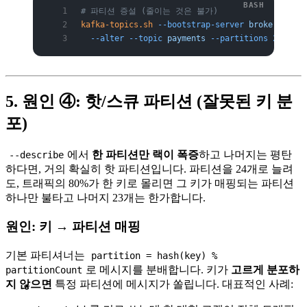
# 파티션 증설 (줄이는 것은 불가)
kafka-topics.sh
 --bootstrap-server
 broker1:9092
  --alter
 --topic
 payments
 --partitions
 24
5. 원인 ④: 핫/스큐 파티션 (잘못된 키 분
포)
에서
한 파티션만 랙이 폭증
하고 나머지는 평탄
--describe
하다면, 거의 확실히 핫 파티션입니다. 파티션을 24개로 늘려
도, 트래픽의 80%가 한 키로 몰리면 그 키가 매핑되는 파티션
하나만 불타고 나머지 23개는 한가합니다.
원인: 키 → 파티션 매핑
기본 파티셔너는
partition = hash(key) %
로 메시지를 분배합니다. 키가
고르게 분포하
partitionCount
지 않으면
특정 파티션에 메시지가 쏠립니다. 대표적인 사례: