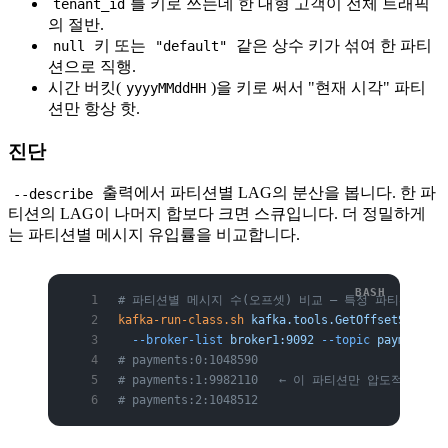
를 키로 쓰는데 한 대형 고객이 전체 트래픽
tenant_id
의 절반.
키 또는
같은 상수 키가 섞여 한 파티
null
"default"
션으로 직행.
시간 버킷(
)을 키로 써서 "현재 시각" 파티
yyyyMMddHH
션만 항상 핫.
진단
출력에서 파티션별 LAG의 분산을 봅니다. 한 파
--describe
티션의 LAG이 나머지 합보다 크면 스큐입니다. 더 정밀하게
는 파티션별 메시지 유입률을 비교합니다.
# 파티션별 메시지 수(오프셋) 비교 — 특정 파티션만 
kafka-run-class.sh
 kafka.tools.GetOffsetShell
 \
  --broker-list
 broker1:9092
 --topic
 payments
 -
# payments:0:1048590
# payments:1:9982110   ← 이 파티션만 압도적으로 
# payments:2:1048512