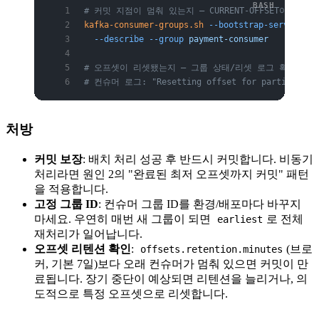
# 커밋 지점이 멈춰 있는지 — CURRENT-OFFSET이 시
kafka-consumer-groups.sh
 --bootstrap-server
 bro
  --describe
 --group
 payment-consumer
# 오프셋이 리셋됐는지 — 그룹 상태/리셋 로그 확인
# 컨슈머 로그: "Resetting offset for partition 
처방
커밋 보장
: 배치 처리 성공 후 반드시 커밋합니다. 비동기
처리라면 원인 2의 "완료된 최저 오프셋까지 커밋" 패턴
을 적용합니다.
고정 그룹 ID
: 컨슈머 그룹 ID를 환경/배포마다 바꾸지
마세요. 우연히 매번 새 그룹이 되면
로 전체
earliest
재처리가 일어납니다.
오프셋 리텐션 확인
:
(브로
offsets.retention.minutes
커, 기본 7일)보다 오래 컨슈머가 멈춰 있으면 커밋이 만
료됩니다. 장기 중단이 예상되면 리텐션을 늘리거나, 의
도적으로 특정 오프셋으로 리셋합니다.