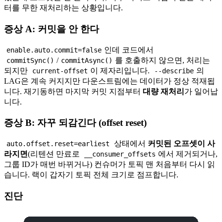
터를 무한 재처리하는 상황입니다.
증상 A: 커밋을 안 한다
인데 코드에서
enable.auto.commit=false
/
를 호출하지 않으면, 처리는
commitSync()
commitAsync()
되지만
이 제자리입니다.
의
current-offset
--describe
LAG은 계속 커지지만 다운스트림에는 데이터가 정상 적재됩
니다. 재기동하면 마지막 커밋 지점부터
대량 재처리
가 일어납
니다.
증상 B: 자꾸 되감긴다 (offset reset)
상태에서
커밋된 오프셋이 사
auto.offset.reset=earliest
라지면
(리텐션 만료로
에서 제거되거나,
__consumer_offsets
그룹 ID가 매번 바뀌거나) 컨슈머가 토픽 맨 처음부터 다시 읽
습니다. 랙이 갑자기 토픽 전체 크기로 점프합니다.
진단