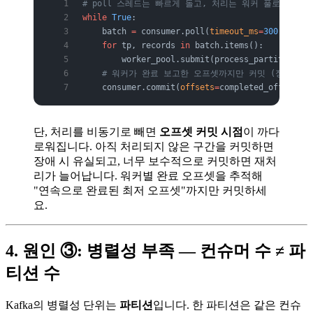
# poll 스레드는 빠르게 돌고, 처리는 워커 풀로 위임
while
 True
:
    batch 
=
 consumer.poll(
timeout_ms
=
300
, 
max_r
    for
 tp, records 
in
 batch.items():
        worker_pool.submit(process_partition, t
    # 워커가 완료 보고한 오프셋까지만 커밋 (정합성 핵
    consumer.commit(
offsets
=
completed_offsets.s
단, 처리를 비동기로 빼면
오프셋 커밋 시점
이 까다
로워집니다. 아직 처리되지 않은 구간을 커밋하면
장애 시 유실되고, 너무 보수적으로 커밋하면 재처
리가 늘어납니다. 워커별 완료 오프셋을 추적해
"연속으로 완료된 최저 오프셋"까지만 커밋하세
요.
4. 원인 ③: 병렬성 부족 — 컨슈머 수 ≠ 파
티션 수
Kafka의 병렬성 단위는
파티션
입니다. 한 파티션은 같은 컨슈