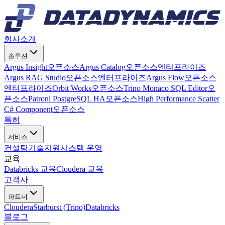
회사소개
솔루션
Argus Insight
오픈소스
Argus Catalog
오픈소스
엔터프라이즈
Argus RAG Studio
오픈소스
엔터프라이즈
Argus Flow
오픈소스
엔터프라이즈
Orbit Works
오픈소스
Trino Monaco SQL Editor
오
픈소스
Patroni PostgreSQL HA
오픈소스
High Performance Scatter
C# Component
오픈소스
특허
서비스
컨설팅
기술지원
시스템 운영
교육
Databricks 교육
Cloudera 교육
고객사
파트너
Cloudera
Starburst (Trino)
Databricks
블로그