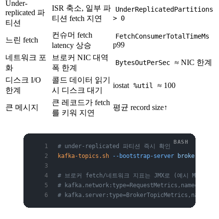
Under-
ISR 축소, 일부 파
UnderReplicatedPartitions
replicated 파
티션 fetch 지연
> 0
티션
컨슈머 fetch
FetchConsumerTotalTimeMs
느린 fetch
p99
latency 상승
네트워크 포
브로커 NIC 대역
≈ NIC 한계
BytesOutPerSec
화
폭 한계
디스크 I/O
콜드 데이터 읽기
iostat
≈ 100
%util
한계
시 디스크 대기
큰 레코드가 fetch
큰 메시지
평균 record size↑
를 키워 지연
# under-replicated 파티션 즉시 확인
kafka-topics.sh
 --bootstrap-server
 broker1:9092
# 브로커 fetch/네트워크 지표는 JMX로 (예시 MBean)
# kafka.network:type=RequestMetrics,name=TotalT
# kafka.server:type=BrokerTopicMetrics,name=Byt