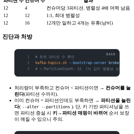
파티션 수
컨슈머 수
결과
12
4
컨슈머당 3파티션. 병렬성 4배 여력 남음
12
12
1:1, 최대 병렬성
12
16
12개만 일하고 4개는 유휴(낭비)
진단과 처방
# 토픽 파티션 수 확인
kafka-topics.sh
 --bootstrap-server
 broker1:9092
# → PartitionCount: 12  (이 값이 병렬성 상한)
처리량이 부족하고 컨슈머 < 파티션이면 →
컨슈머를 늘
린다
(파티션 수까지).
이미 컨슈머 = 파티션인데도 부족하면 →
파티션을 늘린
다
(
). 단, 키 기반 파티셔닝을 쓰
--alter --partitions
면 파티션 증설 시
키→파티션 매핑이 바뀌어
순서 보장
이 깨질 수 있으니 주의.