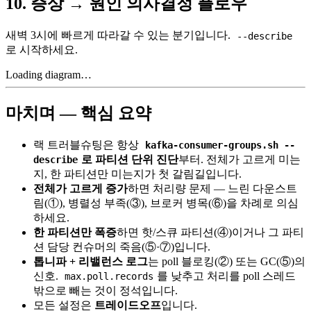
10. 증상 → 원인 의사결정 플로우
새벽 3시에 빠르게 따라갈 수 있는 분기입니다.
--describe
로 시작하세요.
Loading diagram…
마치며 — 핵심 요약
랙 트러블슈팅은 항상
kafka-consumer-groups.sh --
로 파티션 단위 진단
부터. 전체가 고르게 미는
describe
지, 한 파티션만 미는지가 첫 갈림길입니다.
전체가 고르게 증가
하면 처리량 문제 — 느린 다운스트
림(①), 병렬성 부족(③), 브로커 병목(⑥)을 차례로 의심
하세요.
한 파티션만 폭증
하면 핫/스큐 파티션(④)이거나 그 파티
션 담당 컨슈머의 죽음(⑤·⑦)입니다.
톱니파 + 리밸런스 로그
는 poll 블로킹(②) 또는 GC(⑤)의
신호.
를 낮추고 처리를 poll 스레드
max.poll.records
밖으로 빼는 것이 정석입니다.
모든 설정은
트레이드오프
입니다.