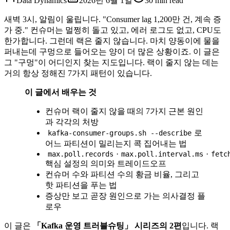
Data Dynamics
2026년 6월 1일
30
min read
새벽 3시, 알림이 울립니다. "Consumer lag 1,200만 건, 계속 증
가 중." 컨슈머는 멀쩡히 돌고 있고, 에러 로그도 없고, CPU도
한가합니다. 그런데 랙은 줄지 않습니다. 마치 양동이에 물을
퍼내는데 구멍으로 들어오는 양이 더 많은 상황이죠. 이 글은
그 "구멍"이 어디인지 찾는 지도입니다. 랙이 줄지 않는 데는
거의 항상 정해진 7가지 패턴이 있습니다.
이 글에서 배우는 것
컨슈머 랙이 줄지 않을 때의 7가지 근본 원인
과 각각의 처방
로
kafka-consumer-groups.sh --describe
어느 파티션이 밀리는지 콕 집어내는 법
·
·
max.poll.records
max.poll.interval.ms
fetc
핵심 설정의 의미와 트레이드오프
컨슈머 수와 파티션 수의 황금 비율, 그리고
핫 파티션을 푸는 법
증상만 보고 곧장 원인으로 가는 의사결정 플
로우
이 글은
「Kafka 운영 트러블슈팅」 시리즈의 2편
입니다. 랙