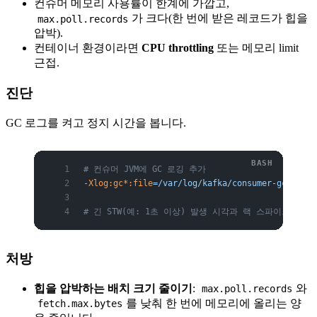
컨슈머 메모리 사용률이 한계에 가깝고,
가 크다(한 번에 받은 레코드가 힙을
max.poll.records
압박).
컨테이너 환경이라면
CPU throttling
또는 메모리 limit
근접.
진단
GC 로그를 켜고 정지 시간을 봅니다.
# 컨슈머 JVM에 GC 로깅 추가
-Xlog:gc*:file
=/var/log/kafka/consumer-gc.log:t
# 긴 STW(예: 1초 이상) 발생 시각과 랙 스파이크 시각
처방
힙을 압박하는 배치 크기 줄이기
:
와
max.poll.records
를 낮춰 한 번에 메모리에 올리는 양
fetch.max.bytes