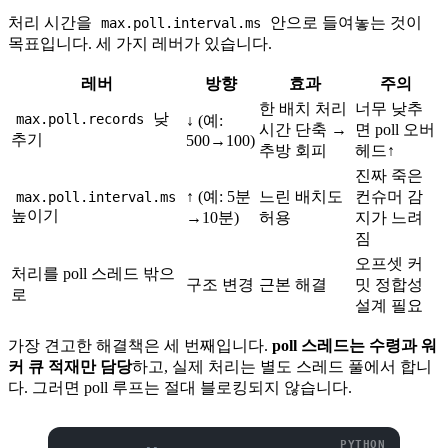
처리 시간을
안으로 들여놓는 것이
max.poll.interval.ms
목표입니다. 세 가지 레버가 있습니다.
레버
방향
효과
주의
한 배치 처리
너무 낮추
낮
max.poll.records
↓ (예:
시간 단축 →
면 poll 오버
추기
500→100)
추방 회피
헤드↑
진짜 죽은
↑ (예: 5분
느린 배치도
컨슈머 감
max.poll.interval.ms
높이기
→10분)
허용
지가 느려
짐
오프셋 커
처리를 poll 스레드 밖으
구조 변경
근본 해결
밋 정합성
로
설계 필요
가장 견고한 해결책은 세 번째입니다.
poll 스레드는 수령과 워
커 큐 적재만 담당
하고, 실제 처리는 별도 스레드 풀에서 합니
다. 그러면 poll 루프는 절대 블로킹되지 않습니다.