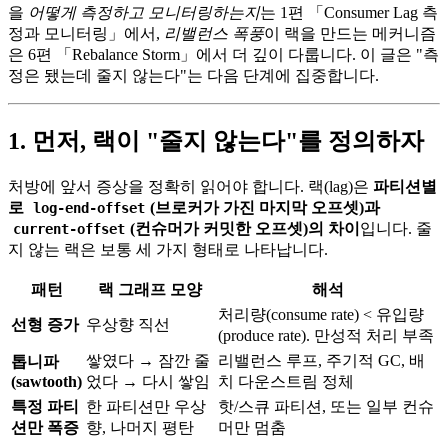
을
어떻게 측정하고 모니터링하는지
는 1편 「Consumer Lag 측
정과 모니터링」에서,
리밸런스 폭풍
이 랙을 만드는 메커니즘
은 6편 「Rebalance Storm」에서 더 깊이 다룹니다. 이 글은 "측
정은 됐는데 줄지 않는다"는 다음 단계에 집중합니다.
1. 먼저, 랙이 "줄지 않는다"를 정의하자
처방에 앞서 증상을 정확히 읽어야 합니다. 랙(lag)은
파티션별
로
(브로커가 가진 마지막 오프셋)과
log-end-offset
(컨슈머가 커밋한 오프셋)의 차이
입니다. 줄
current-offset
지 않는 랙은 보통 세 가지 형태로 나타납니다.
패턴
랙 그래프 모양
해석
처리량(consume rate) < 유입량
선형 증가
우상향 직선
(produce rate). 만성적 처리 부족
쌓였다 → 잠깐 줄
리밸런스 루프, 주기적 GC, 배
톱니파
(sawtooth)
었다 → 다시 쌓임
치 다운스트림 정체
특정 파티
한 파티션만 우상
핫/스큐 파티션, 또는 일부 컨슈
션만 폭증
향, 나머지 평탄
머만 멈춤