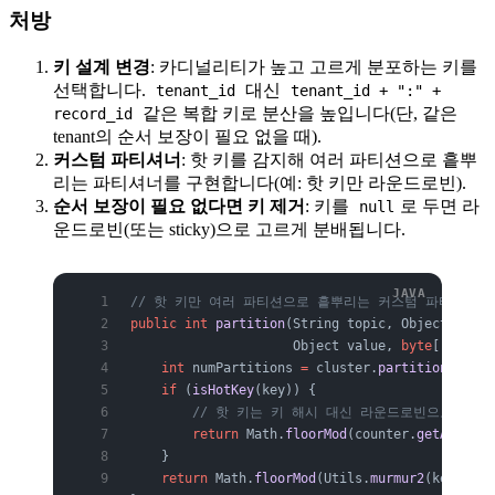
처방
키 설계 변경
: 카디널리티가 높고 고르게 분포하는 키를
선택합니다.
대신
tenant_id
tenant_id + ":" +
같은 복합 키로 분산을 높입니다(단, 같은
record_id
tenant의 순서 보장이 필요 없을 때).
커스텀 파티셔너
: 핫 키를 감지해 여러 파티션으로 흩뿌
리는 파티셔너를 구현합니다(예: 핫 키만 라운드로빈).
순서 보장이 필요 없다면 키 제거
: 키를
로 두면 라
null
운드로빈(또는 sticky)으로 고르게 분배됩니다.
// 핫 키만 여러 파티션으로 흩뿌리는 커스텀 파티셔너 
public
 int
 partition
(String topic, Object key, 
                     Object value, 
byte
[] value
    int
 numPartitions
 =
 cluster.
partitionsForTo
    if
 (
isHotKey
(key)) {
        // 핫 키는 키 해시 대신 라운드로빈으로 분산
        return
 Math.
floorMod
(counter.
getAndIncr
    }
    return
 Math.
floorMod
(Utils.
murmur2
(keyBytes