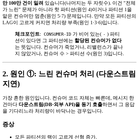
만 100만 건이 밀려
있습니다(나머지는 두 자릿수). 이건 "전체
가 느린" 문제가 아니라 핫 파티션(원인 4)이거나 파티션 1을
맡은 컨슈머만 멈춘(원인 5·7) 문제입니다. 만약 모든 파티션의
LAG이 고르게 커지면 처리량 부족(원인 1·3·6)입니다.
체크포인트
:
가 비어 있는(
) 파티
CONSUMER-ID
-
션이 있다면 그 파티션에는
할당된 컨슈머가 없다
는 뜻입니다. 컨슈머가 죽었거나, 리밸런스가 끝나
지 않았거나, 컨슈머 수 > 파티션 수(원인 3)입니다.
2. 원인 ①: 느린 컨슈머 처리 (다운스트림
지연)
가장 흔한 원인입니다. 컨슈머 코드 자체는 빠른데, 메시지 한
건마다
다운스트림(DB·외부 API)을 동기 호출
하면서 그 응답
을 기다리느라 처리량이 바닥나는 경우입니다.
증상
모든 파티션의 랙이 고르게 선형 증가.