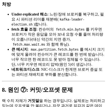
처방
Under-replicated 해소
: 느린/장애 브로커를 복구하고, 필
요 시 파티션 리더를 재분배(
kafka-leader-
)합니다.
election.sh
fetch 효율 조정
: 컨슈머의
를 키우면
fetch.min.bytes
브로커가 작은 응답을 모아 보내 요청 수를 줄여 처리량
이 오릅니다(대신 약간의 지연 증가,
와 함께 튜닝).
fetch.max.wait.ms
큰 메시지
:
를 메시지 크기
max.partition.fetch.bytes
에 맞게 올려야 컨슈머가 큰 레코드를 한 번에 받습니다.
너무 작으면 한 레코드도 못 받아 정체될 수 있습니다.
단, 너무 키우면 메모리 압박(원인 5)이 생깁니다.
네트워크/디스크
: NIC·디스크가 한계면 브로커 증설 또
는 파티션 재배치로 부하를 분산합니다.
8. 원인 ⑦: 커밋/오프셋 문제
랙 수치 자체가
거짓말
을 하는 경우입니다. 실제로는 처리하고
있는데 오프셋을 안 올리거나, 자꾸 과거로 되감겨 같은 데이