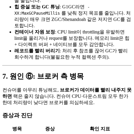
을 줄입니다.
힙 증설 또는 GC 튜닝
: G1GC라면
-
를 낮춰 정지 목표를 줄입니다. 처
XX:MaxGCPauseMillis
리량이 매우 크면 ZGC/Shenandoah 같은 저지연 GC를 검
토합니다.
컨테이너 자원 보정
: CPU limit이 throttling을 유발하면
limit을 올리거나 request를 보장합니다. 메모리 limit은 힙
+ 다이렉트 버퍼 + 네이티브를 모두 감안합니다.
레코드를 빨리 버리기
: 처리 후 참조를 끊어 GC가 빨리
회수하게 합니다(불필요한 누적 컬렉션 주의).
7. 원인 ⑥: 브로커 측 병목
컨슈머를 아무리 튜닝해도,
브로커가 데이터를 빨리 내주지 못
하면
랙은 줄지 않습니다. 컨슈머 CPU·다운스트림 모두 한가
한데 처리량이 낮다면 브로커를 의심하세요.
증상과 진단
병목
증상
확인 지표