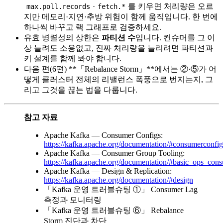
·
를 키우면 처리량은 오르
max.poll.records
fetch.*
지만 메모리·지연·추방 위험이 함께 움직입니다. 한 번에
하나씩 바꾸고 랙 그래프로 검증하세요.
유효 병렬성의 상한은
파티션 수
입니다. 컨슈머를 그 이
상 늘려도 소용없고, 진짜 처리량을 늘리려면 파티션과
키 설계를 함께 봐야 합니다.
다음 편(6편) **「Rebalance Storm」**에서는 ②·⑤가 어
떻게 클러스터 전체의 리밸런스 폭풍으로 번지는지, 그
리고 그것을 끊는 법을 다룹니다.
참고 자료
Apache Kafka — Consumer Configs:
https://kafka.apache.org/documentation/#consumerconfig
Apache Kafka — Consumer Group Tooling:
https://kafka.apache.org/documentation/#basic_ops_co
Apache Kafka — Design & Replication:
https://kafka.apache.org/documentation/#design
「Kafka 운영 트러블슈팅 ①」 Consumer Lag
측정과 모니터링
「Kafka 운영 트러블슈팅 ⑥」 Rebalance
Storm 진단과 차단