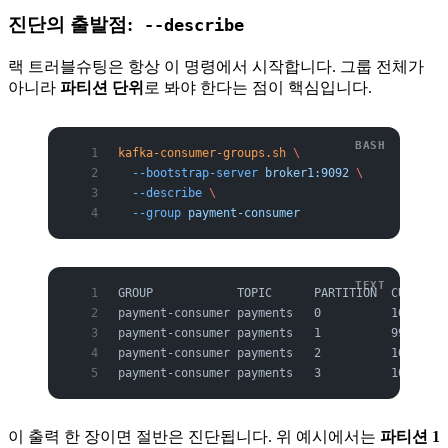
진단의 출발점:
--describe
랙 트러블슈팅은 항상 이 명령에서 시작합니다. 그룹 전체가
아니라
파티션 단위
로 봐야 한다는 점이 핵심입니다.
kafka-consumer-groups.sh
 \
  --bootstrap-server
 broker1:9092
 \
  --describe
 \
  --group
 payment-consumer
GROUP            TOPIC      PARTITION  CURRENT-
payment-consumer payments   0          1048576 
payment-consumer payments   1          990000  
payment-consumer payments   2          1048500 
payment-consumer payments   3          1048400 
이 출력 한 장이면 절반은 진단됩니다. 위 예시에서는
파티션 1