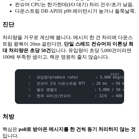
컨슈머 CPU는 한가한데(I/O 대기) 처리 건수/초가 낮음.
다운스트림 DB·API의 p99 레이턴시가 높거나 들쭉날쭉.
진단
처리량을 거꾸로 계산해 봅니다. 메시지 한 건 처리에 다운스
트림 왕복이 20ms 걸린다면,
단일 스레드 컨슈머의 이론상 최
대 처리량은 초당 50건
입니다. 유입량이 초당 5,000건이라면
100배 부족한 셈이고, 랙은 영원히 줄지 않습니다.
유입량(produce rate)        : 5,000 msg/s
컨슈머 1개 다운스트림 RTT   : 20 ms  → 50 msg/s
필요 병렬도                 : 5,000 / 50 = 100
현재 파티션/컨슈머           : 12개  → 600 msg/s 
처방
핵심은
poll로 받아온 메시지를 한 건씩 동기 처리하지 않는 것
입니다.