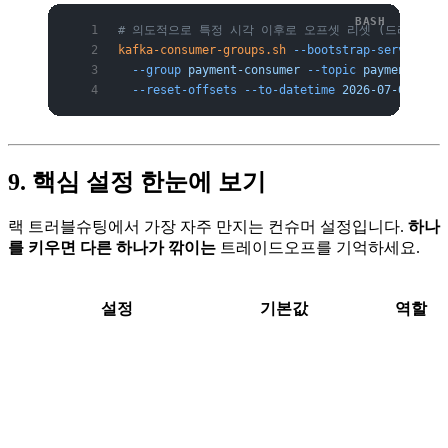
# 의도적으로 특정 시각 이후로 오프셋 리셋 (드라이런 후 -
kafka-consumer-groups.sh
 --bootstrap-server
 bro
  --group
 payment-consumer
 --topic
 payments
 \
  --reset-offsets
 --to-datetime
 2026-07-02T03:0
9. 핵심 설정 한눈에 보기
랙 트러블슈팅에서 가장 자주 만지는 컨슈머 설정입니다.
하나
를 키우면 다른 하나가 깎이는
트레이드오프를 기억하세요.
설정
기본값
역할