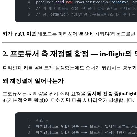
producer.
send
(
new
 ProducerRecord<>(
"orders"
, or
// 위 세 이벤트는 같은 파티션에 같은 순서로 적재된다.
// 단, orderId가 null이면 라운드로빈/스티키 분배 →
키가
이면
레코드는 파티션에 분산 배치되며(라운드로빈 또는
null
2. 프로듀서 측 재정렬 함정 — in-flight
파티션과 키를 올바르게 설정했는데도 순서가 뒤집히는 경우가 
왜 재정렬이 일어나는가
프로듀서는 처리량을 위해 여러 요청을
동시에 전송 중(in-flight
(기본적으로 활성)이 더해지면 다음 시나리오가 발생합니다.
0
시간 →
배치1(레코드 A,B) 전송 ──► 브로커: 일시적 오류로 거
배치2(레코드 C,D) 전송 ──► 브로커: 성공! (먼저 로그