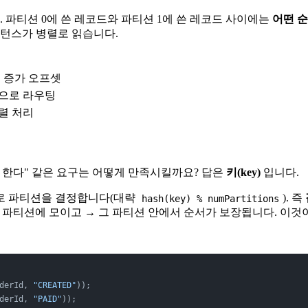
다. 파티션 0에 쓴 레코드와 파티션 1에 쓴 레코드 사이에는
어떤 순
스턴스가 병렬로 읽습니다.
 단조 증가 오프셋
션으로 라우팅
렬 처리
야 한다" 같은 요구는 어떻게 만족시킬까요? 답은
키(key)
입니다.
지로 파티션을 결정합니다(대략
). 즉
hash(key) % numPartitions
한 파티션에 모이고 → 그 파티션 안에서 순서가 보장됩니다. 이것이
derId, 
"CREATED"
));
derId, 
"PAID"
));