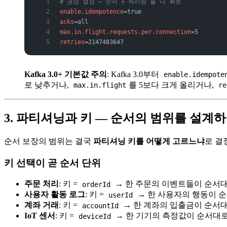
# 권장 설정 — 순서 + 처리량 둘 다 확보
enable.idempotence
=true
acks
=all
max.in.flight.requests.per.connection
=5
retries
=2147483647
Kafka 3.0+ 기본값 주의
: Kafka 3.0부터
enable.idempote
로 낮추거나,
를 5보다 크게 올리거나,
max.in.flight
re
3. 파티셔닝과 키 — 순서의 범위를 설계
순서 보장의 범위는 결국
파티셔닝 키를 어떻게 고르느냐
로 결
키 선택이 곧 순서 단위
주문 처리
: 키 =
→ 한 주문의 이벤트들이 순서
orderId
사용자 활동 로그
: 키 =
→ 한 사용자의 행동이 
userId
계좌 거래
: 키 =
→ 한 계좌의 입출금이 순서
accountId
IoT 센서
: 키 =
→ 한 기기의 측정값이 순서대
deviceId