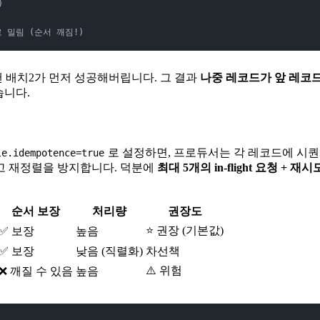
)
뒤로 밀림 (순서 깨짐!)
낸 배치2가 먼저 성공해버립니다. 그 결과
나중 레코드가 앞 레코
습니다.
로 설정하면, 프로듀서는 각 레코드에 시퀀스 번호
le.idempotence=true
고 재정렬을 방지합니다. 덕분에
최대 5개의 in-flight 요청 +
순서 보장
처리량
권장도
⭐ 권장 (기본값)
✅ 보장
높음
✅ 보장
낮음 (직렬화)
차선책
⚠️ 위험
❌ 깨질 수 있음
높음