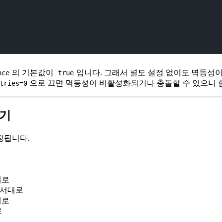
의 기본값이
입니다. 그래서 별도 설정 없이도 멱등성이
nce
true
으로 끄면 멱등성이 비활성화되거나 충돌할 수 있으니 
tries=0
하기
정됩니다.
대로
순서대로
대로
로