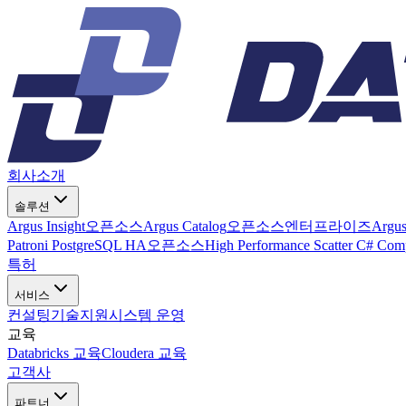
회사소개
솔루션
Argus Insight
오픈소스
Argus Catalog
오픈소스
엔터프라이즈
Argu
Patroni PostgreSQL HA
오픈소스
High Performance Scatter C# Com
특허
서비스
컨설팅
기술지원
시스템 운영
교육
Databricks 교육
Cloudera 교육
고객사
파트너