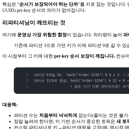
핵심은 "
순서가 보장되어야 하는 단위
"를 키로 잡는 것입니다. 
UUID) per-key 순서의 의미가 없어집니다.
리파티셔닝이 깨뜨리는 것
여기에
운영상 가장 위험한 함정
이 있습니다. 처리량이 늘어
파
기존에 파티션 3으로 가던 키가 이제 파티션 9로 갈 수 있
이 시점부터 그 키에 대한
per-key 순서 보장이 깨집니다.
컨슈머
파티션 6개일 때:  hash("order-1234") % 6 = 3  →
파티션 12개로 증설: hash("order-1234") % 12 = 9 
                  ↑ 같은 키가 다른 파티션으로! 
대응책:
파티션 수는
처음부터 넉넉하게
잡는다(줄이는 것은 불가능
정말 늘려야 한다면, 키 기반 순서가 중요한 토픽은
새 토
커스텀 파티셔너로 키→파티션 매핑을 고정(예: 명시적 매