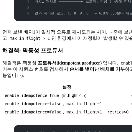
배치1 재시도 ───────────► 브로커: 성공 (나중에 적재
결과 파티션 로그: C, D, A, B   ← A,B가 C,D보다 
먼저 보낸 배치1이 일시적 오류로 재시도되는 사이, 나중에 보
고
인 환경에서 이 재정렬이 발생할 수 있
max.in.flight > 1
해결책: 멱등성 프로듀서
해결책은
멱등성 프로듀서(idempotent producer)
입니다.
enab
커는 이 시퀀스 번호를 검사해서
순서를 벗어난 배치를 거부
하
능입니다).
설정
(in.flight ≤ 5)
enable.idempotence=true
,
enable.idempotence=false
max.in.flight=1
,
,
enable.idempotence=false
max.in.flight>1
retries>0