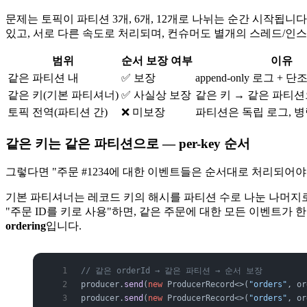
문제는 토픽이 파티션 3개, 6개, 12개로 나뉘는 순간 시작됩니
있고, 서로 다른 속도로 처리되며, 컨슈머도 별개의 스레드/인
범위
순서 보장 여부
이유
같은 파티션 내
✅ 보장
append-only 로그 +
같은 키(기본 파티셔너)
✅ 사실상 보장
같은 키 → 같은 파티
토픽 전역(파티션 간)
❌ 미보장
파티션은 독립 로그, 병
같은 키는 같은 파티션으로 — per-key 순서
그렇다면 "주문 #1234에 대한 이벤트들은 순서대로 처리되어
기본 파티셔너는 레코드 키의 해시를 파티션 수로 나눈 나머
"주문 ID를 키로 사용"하면, 같은 주문에 대한 모든 이벤트가 
ordering
입니다.
// 같은 orderId → 같은 파티션 → 순서 보장
producer.
send
(
new
 ProducerRecord<>(
"orders"
, or
producer.
send
(
new
 ProducerRecord<>(
"orders"
, or