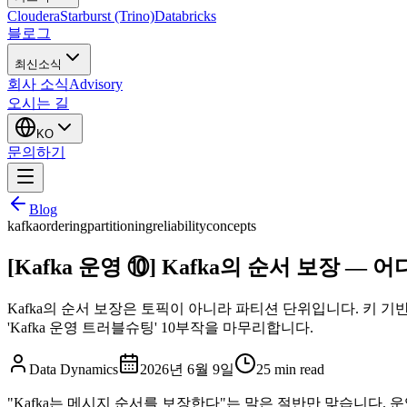
Cloudera
Starburst (Trino)
Databricks
블로그
최신소식
회사 소식
Advisory
오시는 길
KO
문의하기
Blog
kafka
ordering
partitioning
reliability
concepts
[Kafka 운영 ⑩] Kafka의 순서 보장 —
Kafka의 순서 보장은 토픽이 아니라 파티션 단위입니다. 키 기반 파
'Kafka 운영 트러블슈팅' 10부작을 마무리합니다.
Data Dynamics
2026년 6월 9일
25
min read
"Kafka는 메시지 순서를 보장한다"는 말은 절반만 맞습니다.