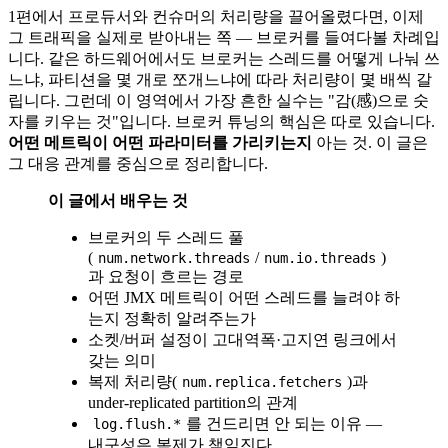
1편에서 프로듀서와 컨슈머의 처리량을 끌어올렸다면, 이제
그 트래픽을 실제로 받아내는 쪽 — 브로커를 들여다볼 차례입
니다. 같은 하드웨어에서도 브로커는 스레드를 어떻게 나눠 쓰
느냐, 파티션을 몇 개로 쪼개느냐에 따라 처리량이 몇 배씩 갈
립니다. 그런데 이 영역에서 가장 흔한 실수는 "감(感)으로 숫
자를 키우는 것"입니다. 브로커 튜닝의 핵심은 따로 있습니다.
어떤 메트릭이 어떤 파라미터를 가리키는지
아는 것. 이 글은
그 대응 관계를 중심으로 정리합니다.
이 글에서 배우는 것
브로커의 두 스레드 풀
(
/
)
num.network.threads
num.io.threads
과 요청이 흐르는 경로
어떤 JMX 메트릭이 어떤 스레드를 늘려야 하
는지 정확히 알려주는가
소켓/버퍼 설정이 고대역폭·고지연 링크에서
갖는 의미
복제 처리량(
)과
num.replica.fetchers
under-replicated partition의 관계
를 건드리면 안 되는 이유 —
log.flush.*
내구성은 복제가 책임진다