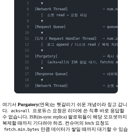
   ▼
[Network Thread]                 ─ num.network.
   │  소켓 read → 요청 파싱
   ▼
[Request Queue]                  ─ queued.ma
   ▼
[I/O / Request Handler Thread]   ─ num.io.threa
   │  로그 append / 디스크 read / 복제 처리
   ▼
[Purgatory]                      ─ 즉시 응답
   │  (acks=all의 ISR 응답 대기, fetch의 min.by
   ▼
[Response Queue]                 ─ 네트워크 
   ▼
[Network Thread]                 ─ 소켓 wri
여기서
Purgatory
(연옥)는 헷갈리기 쉬운 개념이라 짚고 갑니
다.
프로듀스 요청은 리더에 쓴 직후 바로 응답할
acks=all
수 없습니다. ISR(in-sync replica) 팔로워들이 해당 오프셋까지
복제할 때까지 기다려야 하죠. 컨슈머의 fetch 요청도
만큼 데이터가 쌓일 때까지 대기할 수 있습
fetch.min.bytes