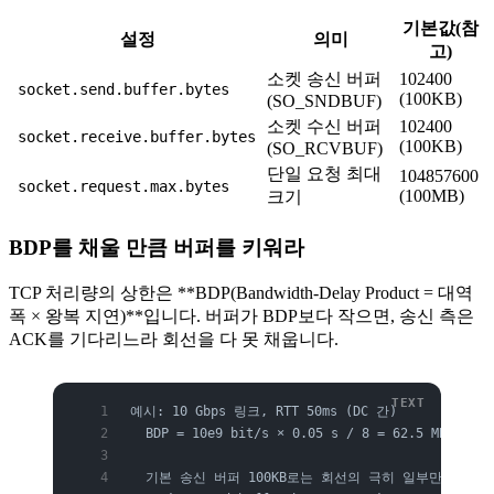
기본값(참
설정
의미
고)
소켓 송신 버퍼
102400
socket.send.buffer.bytes
(100KB)
(SO_SNDBUF)
소켓 수신 버퍼
102400
socket.receive.buffer.bytes
(100KB)
(SO_RCVBUF)
단일 요청 최대
104857600
socket.request.max.bytes
(100MB)
크기
BDP를 채울 만큼 버퍼를 키워라
TCP 처리량의 상한은 **BDP(Bandwidth-Delay Product = 대역
폭 × 왕복 지연)**입니다. 버퍼가 BDP보다 작으면, 송신 측은
ACK를 기다리느라 회선을 다 못 채웁니다.
예시: 10 Gbps 링크, RTT 50ms (DC 간)
  BDP = 10e9 bit/s × 0.05 s / 8 = 62.5 MB
  기본 송신 버퍼 100KB로는 회선의 극히 일부만 사용.