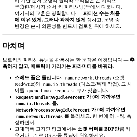
키 기반 순서 보장의 원리와 주의점은 본 시리즈
**⑩편(메시지 순서·키 파티셔닝)**에서 다룹니다.
여기서의 교훈은 명확합니다 —
파티션 수는 처음
에 여유 있게, 그러나 과하지 않게
정하고, 운영 중
변경은 순서 의존성을 반드시 검토한 뒤에 하세요.
마치며
브로커와 파티션 튜닝을 관통하는 한 문장은 이것입니다 —
추
측하지 말고, 메트릭이 가리키는 파라미터를 바꿔라.
스레드 풀은 둘
입니다.
(소켓
num.network.threads
read/write)와
(디스크/복제 작업). 그 사
num.io.threads
이를
큐가 잇습니다.
queued.max.requests
가 0에 가까우면
RequestHandlerAvgIdlePercent
를,
num.io.threads
가 0에 가까우면
NetworkProcessorAvgIdlePercent
를
올리세요. 한 번에 하나씩, 측
num.network.threads
정하면서.
고대역폭·고지연 링크에서는
소켓 버퍼를 BDP만큼
키
우거나
로 OS 자동 튜닝에 위임하세요.
-1