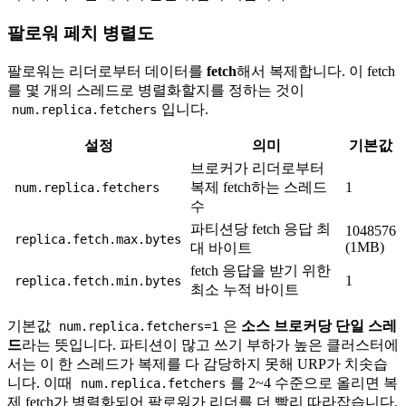
팔로워 페치 병렬도
팔로워는 리더로부터 데이터를
fetch
해서 복제합니다. 이 fetch
를 몇 개의 스레드로 병렬화할지를 정하는 것이
입니다.
num.replica.fetchers
설정
의미
기본값
브로커가 리더로부터
복제 fetch하는 스레드
1
num.replica.fetchers
수
파티션당 fetch 응답 최
1048576
replica.fetch.max.bytes
(1MB)
대 바이트
fetch 응답을 받기 위한
1
replica.fetch.min.bytes
최소 누적 바이트
기본값
은
소스 브로커당 단일 스레
num.replica.fetchers=1
드
라는 뜻입니다. 파티션이 많고 쓰기 부하가 높은 클러스터에
서는 이 한 스레드가 복제를 다 감당하지 못해 URP가 치솟습
니다. 이때
를 2~4 수준으로 올리면 복
num.replica.fetchers
제 fetch가 병렬화되어 팔로워가 리더를 더 빨리 따라잡습니다.