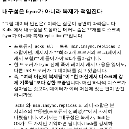
내구성은 fsync가 아니라 복제가 책임진다
"그럼 데이터 안전은?"이라는 질문이 당연히 따라옵니다.
Kafka에서 내구성을 보장하는 메커니즘은 **개별 디스크의
fsync가 아니라 복제(replication)**입니다.
프로듀서
+ 토픽
acks=all
min.insync.replicas=2
조합이면, 메시지가 **최소 2개 브로커의 로그(페이지
캐시 포함)**에 들어가야 ack가 돌아갑니다.
한 브로커가 fsync 전에 죽어 페이지 캐시 내용을 잃어도,
다른 ISR 브로커가 그 데이터를 갖고 있습니다.
즉,
"여러 머신에 복제됨"이 "한 머신에서 디스크에 강
제 기록됨"보다 강한 보증
입니다. 머신 하나의 디스크가
살아남는 것보다, 데이터가 여러 머신에 있는 편이 안전
하니까요.
와
의 의미·조합은 본
acks
min.insync.replicas
시리즈의 **④편(프로듀서 신뢰성)**에서 자세히
다뤘습니다. 여기서는 "내구성은 복제가, flush는
OS가" 두 가지만 기억하면 됩니다. flush를 강제하