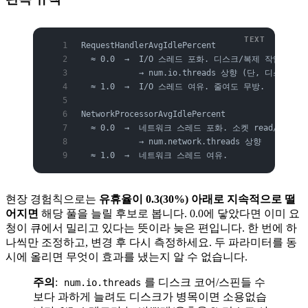
RequestHandlerAvgIdlePercent
  ≈ 0.0  →  I/O 스레드 포화. 디스크/복제 작업이 밀
            → num.io.threads 상향 (단, 디스크
  ≈ 1.0  →  I/O 스레드 여유. 줄여도 무방.
NetworkProcessorAvgIdlePercent
  ≈ 0.0  →  네트워크 스레드 포화. 소켓 read/writ
            → num.network.threads 상향
  ≈ 1.0  →  네트워크 스레드 여유.
현장 경험칙으로는
유휴율이 0.3(30%) 아래로 지속적으로 떨
어지면
해당 풀을 늘릴 후보로 봅니다. 0.0에 닿았다면 이미 요
청이 큐에서 밀리고 있다는 뜻이라 늦은 편입니다. 한 번에 하
나씩만 조정하고, 변경 후 다시 측정하세요. 두 파라미터를 동
시에 올리면 무엇이 효과를 냈는지 알 수 없습니다.
주의
:
를 디스크 코어/스핀들 수
num.io.threads
보다 과하게 늘려도 디스크가 병목이면 소용없습