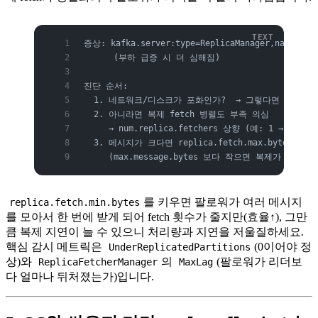
증상: kafka.server:type=ReplicaManager,name=Und
      (부하 급증 시 더 심해짐)
진단 순서:
  1. 네트워크/디스크가 포화인가?  → 그렇다면 하드웨어
  2. 아니라면 복제 fetch 병렬도 부족 의심
     → num.replica.fetchers 상향 (예: 1 → 4)
  3. 메시지가 크다면 replica.fetch.max.bytes 도
     (max.message.bytes 보다 작으면 복제가 막힐 
를 키우면 팔로워가 여러 메시지
replica.fetch.min.bytes
를 모아서 한 번에 받게 되어 fetch 횟수가 줄지만(효율↑), 그만
큼 복제 지연이 늘 수 있으니 처리량과 지연을 저울질하세요.
핵심 감시 메트릭은
(0이어야 정
UnderReplicatedPartitions
상)와
의
(팔로워가 리더보
ReplicaFetcherManager
MaxLag
다 얼마나 뒤처졌는가)입니다.