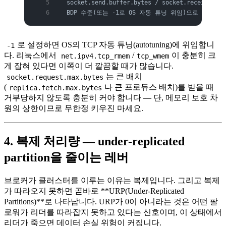
  socket.send.buffer.bytes / socket.receive.bu
  BDP 수준(또는 -1로 OS 자동 튜닝 위임)으로 상향해
로 설정하면 OS의 TCP 자동 튜닝(autotuning)에 위임합니
-1
다. 리눅스에서
/
이 충분히 크
net.ipv4.tcp_rmem
tcp_wmem
게 잡혀 있다면 이쪽이 더 깔끔할 때가 많습니다.
는 큰 배치
socket.request.max.bytes
(
나 큰 프로듀스 배치)를 받을 때
replica.fetch.max.bytes
거부당하지 않도록 충분히 커야 합니다 — 단, 메모리 보호 차
원의 상한이므로 무한정 키우진 마세요.
4. 복제 처리량 — under-replicated
partition을 줄이는 레버
브로커가 클러스터를 이루는 이유는 복제입니다. 그리고 복제
가 따라오지 못하면 곧바로 **URP(Under-Replicated
Partitions)**로 나타납니다. URP가 0이 아니라는 것은 어떤 팔
로워가 리더를 따라잡지 못하고 있다는 신호이며, 이 상태에서
리더가 죽으면 데이터 손실 위험이 커집니다.