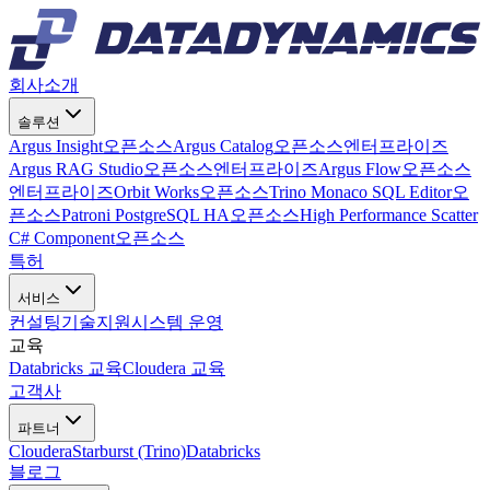
회사소개
솔루션
Argus Insight
오픈소스
Argus Catalog
오픈소스
엔터프라이즈
Argus RAG Studio
오픈소스
엔터프라이즈
Argus Flow
오픈소스
엔터프라이즈
Orbit Works
오픈소스
Trino Monaco SQL Editor
오
픈소스
Patroni PostgreSQL HA
오픈소스
High Performance Scatter
C# Component
오픈소스
특허
서비스
컨설팅
기술지원
시스템 운영
교육
Databricks 교육
Cloudera 교육
고객사
파트너
Cloudera
Starburst (Trino)
Databricks
블로그