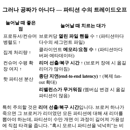
그러나 공짜가 아니다 — 파티션 수의 트레이드오프
늘어날 때 좋은
늘어날 때 치르는 대가
점
프로듀서/컨슈머
브로커당
열린 파일 핸들
수 ↑ (파티션마다
병렬도 ↑
다수의 세그먼트 파일)
클라이언트
메모리/요청 수
↑ (파티션마다
집계 처리량 ↑
버퍼·메타데이터)
컨슈머 수평 확
리더 선출/복구 시간
↑ (브로커 장애 시 옮길
장 여지 ↑
리더가 많아짐)
종단 지연(end-to-end latency)
↑ (복제 fan-
핫 파티션 분산
out 확대)
리밸런스가 무거워짐
(멤버십 변경 시 옮길
파티션이 많음)
특히 주의할 것은
리더 선출/복구 시간
입니다. 브로커 하나가
죽으면 그 브로커가 리더였던 모든 파티션에 대해 새 리더를
뽑아야 하는데, 파티션이 수만 개면 이 과정이 길어져 가용성
에 직접 타격을 줍니다. "혹시 모르니 파티션을 넉넉히"는 비