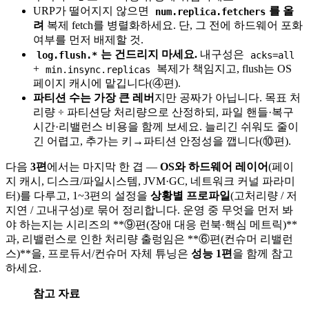
URP가 떨어지지 않으면
를 올
num.replica.fetchers
려
복제 fetch를 병렬화하세요. 단, 그 전에 하드웨어 포화
여부를 먼저 배제할 것.
는 건드리지 마세요.
내구성은
log.flush.*
acks=all
+
복제가 책임지고, flush는 OS
min.insync.replicas
페이지 캐시에 맡깁니다(④편).
파티션 수는 가장 큰 레버
지만 공짜가 아닙니다. 목표 처
리량 ÷ 파티션당 처리량으로 산정하되, 파일 핸들·복구
시간·리밸런스 비용을 함께 보세요. 늘리긴 쉬워도 줄이
긴 어렵고, 추가는 키→파티션 안정성을 깹니다(⑩편).
다음
3편
에서는 마지막 한 겹 —
OS와 하드웨어 레이어
(페이
지 캐시, 디스크/파일시스템, JVM·GC, 네트워크 커널 파라미
터)를 다루고, 1~3편의 설정을
상황별 프로파일
(고처리량 / 저
지연 / 고내구성)로 묶어 정리합니다. 운영 중 무엇을 먼저 봐
야 하는지는 시리즈의 **⑨편(장애 대응 런북·핵심 메트릭)**
과, 리밸런스로 인한 처리량 출렁임은 **⑥편(컨슈머 리밸런
스)**을, 프로듀서/컨슈머 자체 튜닝은
성능 1편
을 함께 참고
하세요.
참고 자료