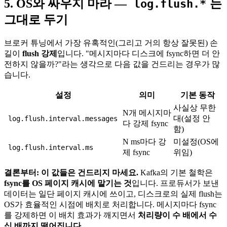
5. OS와 싸우지 마라 —
는
log.flush.*
그대로 두기
브로커 튜닝에서 가장 유혹적인(그리고 거의 항상 잘못된) 손
길이
flush 강제
입니다. "메시지마다 디스크에 fsync하면 더 안
전하지 않을까?"라는 생각으로 다음 값을 건드리는 경우가 많
습니다.
설정
의미
기본 동작
사실상 무한
N개 메시지마
대(설정 안
log.flush.interval.messages
다 강제 fsync
함)
N ms마다 강
미설정(OS에
log.flush.interval.ms
제 fsync
위임)
결론부터: 이 값들은 건드리지 마세요.
Kafka의 기본 철학은
fsync를 OS 페이지 캐시에 맡기는 것
입니다. 프로듀서가 보낸
데이터는 일단 페이지 캐시에 쓰이고, 디스크로의 실제 flush는
OS가 효율적인 시점에 배치로 처리합니다. 메시지마다 fsync
를 강제하면 이 배치 효과가 깨지면서
처리량이 수 배에서 수
십 배까지 떨어집니다.