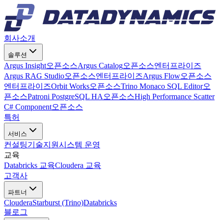
회사소개
솔루션
Argus Insight
오픈소스
Argus Catalog
오픈소스
엔터프라이즈
Argus RAG Studio
오픈소스
엔터프라이즈
Argus Flow
오픈소스
엔터프라이즈
Orbit Works
오픈소스
Trino Monaco SQL Editor
오
픈소스
Patroni PostgreSQL HA
오픈소스
High Performance Scatter
C# Component
오픈소스
특허
서비스
컨설팅
기술지원
시스템 운영
교육
Databricks 교육
Cloudera 교육
고객사
파트너
Cloudera
Starburst (Trino)
Databricks
블로그