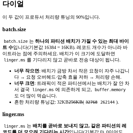
다이얼
이 두 값이 프로듀서 처리량 튜닝의 90%입니다.
batch.size
는
하나의 파티션 배치가 가질 수 있는 최대 바이
batch.size
트 수
입니다(기본값 16384 = 16KB). 레코드 개수가 아니라 바
이트라는 점에 주의하세요. 배치가 이 크기에 도달하면
를 기다리지 않고 곧바로 전송 대상이 됩니다.
linger.ms
너무 작으면
: 배치가 금방 차서 작은 요청이 자주 나갑니
다 → 요청 오버헤드·압축 효율 저하 → 처리량 손해.
너무 크면
: 트래픽이 적은 파티션에서는 배치가 잘 안 차
서 결국
에 의존하게 되고,
linger.ms
buffer.memory
도 더 많이 먹습니다.
흔한 처리량 튜닝값: 32KB
256KB(
).
32768
262144
linger.ms
는
배치를 곧바로 보내지 않고, 같은 파티션의 레
linger.ms
코드를 더 모으려 기다리는 시간
입니다(기본값 0). 0이어도