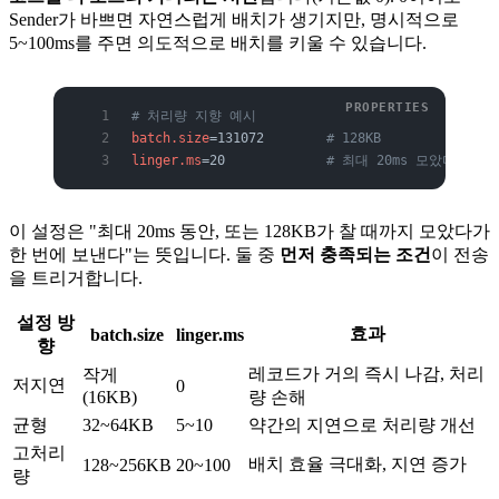
Sender가 바쁘면 자연스럽게 배치가 생기지만, 명시적으로
5~100ms를 주면 의도적으로 배치를 키울 수 있습니다.
# 처리량 지향 예시
batch.size
=131072        
# 128KB
linger.ms
=20             
# 최대 20ms 모았다가 전
이 설정은 "최대 20ms 동안, 또는 128KB가 찰 때까지 모았다가
한 번에 보낸다"는 뜻입니다. 둘 중
먼저 충족되는 조건
이 전송
을 트리거합니다.
설정 방
효과
batch.size
linger.ms
향
레코드가 거의 즉시 나감, 처리
작게
저지연
0
(16KB)
량 손해
균형
32~64KB
5~10
약간의 지연으로 처리량 개선
고처리
배치 효율 극대화, 지연 증가
128~256KB
20~100
량