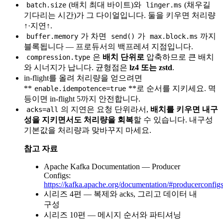
(배치 최대 바이트)와
(채우길
batch.size
linger.ms
기다리는 시간)가 그 다이얼입니다. 둘을 키우면 처리량
↑·지연↑.
가 차면
가
까지
buffer.memory
send()
max.block.ms
블록됩니다 — 프로듀서의 백프레셔 지점입니다.
은
배치 단위로
압축하므로 큰 배치
compression.type
와 시너지가 납니다. 균형점은
lz4 또는 zstd
.
in-flight를 올려 처리량을 얻으려면
**
**로 순서를 지키세요. 멱
enable.idempotence=true
등이면 in-flight 5까지 안전합니다.
의 지연은 요청 단위라서,
배치를 키우면 내구
acks=all
성을 지키면서도 처리량을 회복
할 수 있습니다. 내구성
기본값을 처리량과 맞바꾸지 마세요.
참고 자료
Apache Kafka Documentation — Producer
Configs:
https://kafka.apache.org/documentation/#producerconfig
시리즈 4편 — 복제와 acks, 그리고 데이터 내
구성
시리즈 10편 — 메시지 순서와 파티셔닝