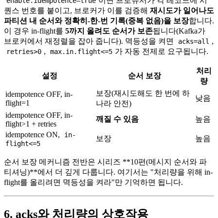
이면 프로듀서가 각 레코드에 시
enable.idempotence=true
퀀스 번호를 붙이고, 브로커가 이를 검증해
재시도가 일어나도
파티션 내 순서와 정확히-한-번 기록(중복 없음)을 보장
합니다.
이 경우 in-flight를
5까지 올려도 순서가 보존
됩니다(Kafka가
브로커에서 재정렬을 잡아 줍니다). 멱등성을 켜면
,
acks=all
,
가 자동 전제로 요구됩니다.
retries>0
max.in.flight<=5
처리
설정
순서 보장
량
보장(재시도해도 한 번에 하
idempotence OFF, in-
낮음
flight=1
나라 안전)
idempotence OFF, in-
깨질 수 있음
높음
flight>1 + retries
idempotence ON,
in-
보장
높음
flight<=5
순서 보장 메커니즘 전반은 시리즈 **10편(메시지 순서와 파
티셔닝)**에서 더 깊게 다룹니다. 여기서는 "처리량을 위해 in-
flight를 올리려면 멱등성을 켜라"만 기억하면 됩니다.
6. acks와 처리량의 상호작용