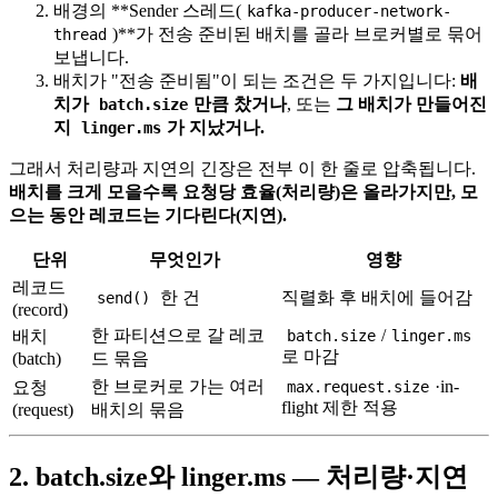
배경의 **Sender 스레드(
kafka-producer-network-
)**가 전송 준비된 배치를 골라 브로커별로 묶어
thread
보냅니다.
배치가 "전송 준비됨"이 되는 조건은 두 가지입니다:
배
치가
만큼 찼거나
, 또는
그 배치가 만들어진
batch.size
지
가 지났거나.
linger.ms
그래서 처리량과 지연의 긴장은 전부 이 한 줄로 압축됩니다.
배치를 크게 모을수록 요청당 효율(처리량)은 올라가지만, 모
으는 동안 레코드는 기다린다(지연).
단위
무엇인가
영향
레코드
한 건
직렬화 후 배치에 들어감
send()
(record)
한 파티션으로 갈 레코
/
배치
batch.size
linger.ms
로 마감
(batch)
드 묶음
한 브로커로 가는 여러
·in-
요청
max.request.size
flight 제한 적용
(request)
배치의 묶음
2. batch.size와 linger.ms — 처리량·지연