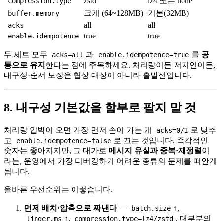
zstd
lz4 또는 none
compression.type
크게 (64~128MB)
기본(32MB)
buffer.memory
all
all
acks
true
true
enable.idempotence
두 세트 모두
과
를
공
acks=all
enable.idempotence=true
통으로 유지
한다는 점에 주목하세요. 처리량이든 저지연이든,
내구성·순서 보장은 협상 대상이 아니라 출발선입니다.
8. 내구성 기본값을 함부로 팔지 말 것
처리량 압박이 오면 가장 먼저 손이 가는 게
로 낮추
acks=0/1
고
로 끄는 것입니다. 즉각적인
enable.idempotence=false
숫자는 좋아지지만, 그 대가로
메시지 유실과 중복·재정렬
이
라는, 운영에서 가장 디버깅하기 어려운 종류의 문제를 떠안게
됩니다.
올바른 우선순위는 이렇습니다.
먼저 배치·압축으로 짜낸다
—
↑,
batch.size
↑,
. 대부분의
linger.ms
compression.type=lz4/zstd