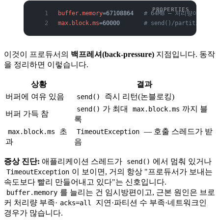
buffer.memory
=67108864   
# 64MB — 처리량이 높
max.block.ms
=60000       
# send()/partitions
이것이 프로듀서의
백프레셔(back-pressure)
지점입니다. 동작
을 정리하면 이렇습니다.
상황
결과
버퍼에 여유 있음
즉시 리턴(논블로킹)
send()
가 최대
까지 블
send()
max.block.ms
버퍼 가득 참
록
초
— 호출 스레드가 받
max.block.ms
TimeoutException
과
음
증상 진단:
애플리케이션 스레드가
에서 멈춰 있거나
send()
이 보이면, 거의 항상 "프로듀서가 보내는
TimeoutException
속도보다 빨리 만들어내고 있다"는 신호입니다.
를 늘리는 건 임시방편이고, 근본 원인은 브로
buffer.memory
커 처리량 부족·
지연·파티션 수 부족·네트워크인
acks=all
경우가 많습니다.