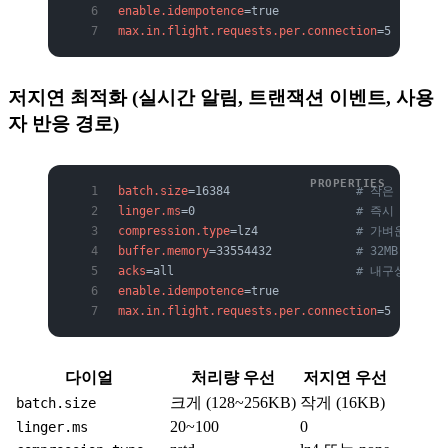
enable.idempotence
=true
max.in.flight.requests.per.connection
=5
저지연 최적화 (실시간 알림, 트랜잭션 이벤트, 사용
자 반응 경로)
batch.size
=16384                  
# 작은 배치(기
linger.ms
=0                       
# 즉시 전송
compression.type
=lz4              
# 가벼운 압축
buffer.memory
=33554432            
# 32MB(기본)
acks
=all                          
# 내구성은 그
enable.idempotence
=true
max.in.flight.requests.per.connection
=5
다이얼
처리량 우선
저지연 우선
크게 (128~256KB)
작게 (16KB)
batch.size
20~100
0
linger.ms