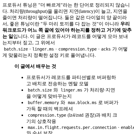
프로듀서 튜닝은 "더 빠르게"라는 한 단어로 정리되지 않습니
다. 처리량(throughput)을 올리면 지연(latency)이 늘고, 지연을
줄이면 처리량이 떨어집니다. 둘은 같은 다이얼의 양 끝이라
서, 좋은 튜닝이란 "두 마리 토끼를 다 잡는 것"이 아니라
우리
워크로드가 어느 쪽 끝에 있어야 하는지를 정하고 거기에 맞추
는 일
입니다. 이 글은 프로듀서가 레코드를 어떻게 모아 보내
는지부터 짚고, 그 위에서
·
·
·
가 어떻
batch.size
linger.ms
compression.type
acks
게 맞물리는지 정확한 설정 키로 풀어냅니다.
이 글에서 배우는 것
프로듀서가 레코드를 파티션별로 버퍼링하
고 배치로 전송하는 멘탈 모델
와
가 처리량·지연
batch.size
linger.ms
을 어떻게 맞바꾸는지
와
로 버퍼가
buffer.memory
max.block.ms
가득 찰 때의 백프레셔
(lz4/zstd 권장)과 배치 크
compression.type
기의 상호작용
·
max.in.flight.requests.per.connection
enabl
와 순서 보장