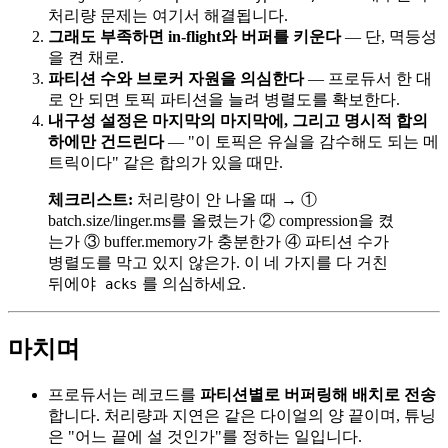
처리량 문제는 여기서 해결됩니다.
그래도 부족하면 in-flight와 버퍼를 키운다
— 단, 멱등성
을 켠 채로.
파티션 수와 브로커 자원을 의심한다
— 프로듀서 한 대
로 안 되면 토픽 파티션을 늘려 병렬도를 확보한다.
내구성 설정은 마지막의 마지막에, 그리고 명시적 합의
하에만 건드린다
— "이 토픽은 유실을 감수해도 되는 메
트릭이다" 같은 합의가 있을 때만.
체크리스트:
처리량이 안 나올 때 → ①
batch.size/linger.ms를 올렸는가 ② compression을 켰
는가 ③ buffer.memory가 충분한가 ④ 파티션 수가
병렬도를 막고 있지 않은가. 이 네 가지를 다 거친
뒤에야
를 의심하세요.
acks
마치며
프로듀서는 레코드를
파티션별로 버퍼링해 배치로 전송
합니다. 처리량과 지연은 같은 다이얼의 양 끝이며, 튜닝
은 "어느 끝에 설 것인가"를 정하는 일입니다.