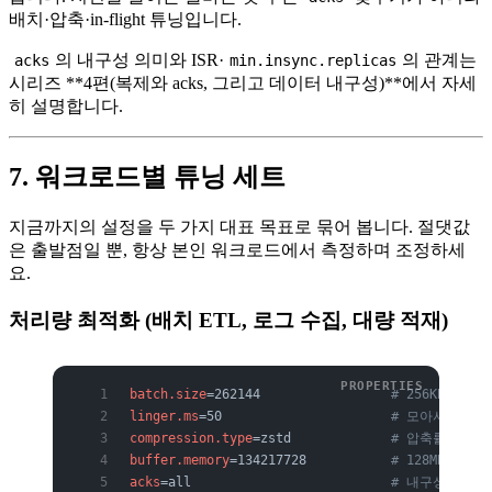
배치·압축·in-flight 튜닝입니다.
의 내구성 의미와 ISR·
의 관계는
acks
min.insync.replicas
시리즈 **4편(복제와 acks, 그리고 데이터 내구성)**에서 자세
히 설명합니다.
7. 워크로드별 튜닝 세트
지금까지의 설정을 두 가지 대표 목표로 묶어 봅니다. 절댓값
은 출발점일 뿐, 항상 본인 워크로드에서 측정하며 조정하세
요.
처리량 최적화 (배치 ETL, 로그 수집, 대량 적재)
batch.size
=262144                 
# 256KB — 큰
linger.ms
=50                      
# 모아서 보냄
compression.type
=zstd             
# 압축률 높게 
buffer.memory
=134217728           
# 128MB
acks
=all                          
# 내구성 유지 