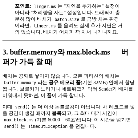
포인트:
는 "지연을 추가하는" 설정이
linger.ms
아니라 "처리량을 사는" 설정입니다. 트래픽이 충
분히 많아 배치가
로 금방 차는 환경
batch.size
이라면,
를 올려도 실제 추가 지연은 거
linger.ms
의 없습니다. 배치가 어차피 꽉 차서 나가니까요.
3. buffer.memory와 max.block.ms — 버
퍼가 가득 찰 때
배치는 공짜로 쌓이지 않습니다. 모든 파티션의 배치는
라는
공유 메모리 풀
(기본 32MB) 안에서 할당
buffer.memory
됩니다. 브로커가 느리거나 네트워크가 막혀 Sender가 배치를
비워내지 못하면, 이 풀이 가득 찹니다.
이때
는 더 이상 논블로킹이 아닙니다. 새 레코드를 넣
send()
을 공간이 생길 때까지
블록
되고, 그 최대 대기 시간이
(기본 60000 = 60초)입니다. 이 시간을 넘기면
max.block.ms
는
을 던집니다.
send()
TimeoutException