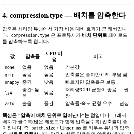
4. compression.type — 배치를 압축한다
압축은 처리량 튜닝에서 가장 비용 대비 효과가 큰 레버입니
다.
은 프로듀서가
배치 단위로
페이로드
compression.type
를 압축하도록 합니다.
CPU 비
값
압축률
비고
용
없음
없음
기본값
none
높음
높음
압축률은 좋지만 CPU 부담 큼
gzip
중간
낮음
빠르지만 압축률은 보통
snappy
중간~높
처리량/CPU 균형이 좋음 — 권
낮음
lz4
음
장
높음
중간
압축률·속도 균형 우수 — 권장
zstd
핵심은 "압축이 배치 단위로 일어난다"는 점
입니다. 그래서
배치가 클수록(많은 레코드가 함께 압축될수록) 압축률이 좋
아집니다. 즉
/
를 키우는 튜닝과 압축
batch.size
linger.ms