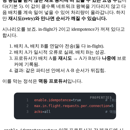
당 응답을 받지 않은 채로 동시에 떠 있을 수 있는 요청 수
입니
다(기본 5). 이 값이 클수록 네트워크 왕복을 기다리지 않고 다
음 배치를 계속 밀어 넣을 수 있어 처리량이 올라갑니다. 하지
만
재시도(retry)와 만나면 순서가 깨질 수 있습니다.
시나리오를 보죠. in-flight가 2이고 idempotence가 꺼져 있다고
합시다.
배치 A, 배치 B를 연달아 전송(둘 다 in-flight).
배치 A가 일시적 오류로 실패, 배치 B는 성공.
프로듀서가 배치 A를
재시도
→ A가 B보다
나중에
브로
커에 기록됨.
결과: 같은 파티션 안에서 A·B 순서가 뒤집힘.
이를 막는 정석은
멱등 프로듀서
입니다.
enable.idempotence
=true            
# (최신 기본
max.in.flight.requests.per.connection
=5   
# 멱
acks
=all                           
# 멱등성의 전