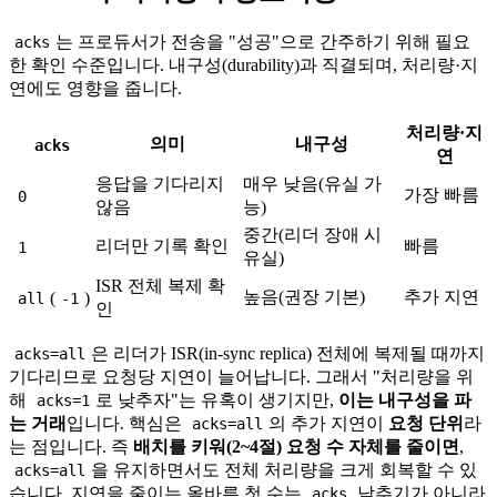
는 프로듀서가 전송을 "성공"으로 간주하기 위해 필요
acks
한 확인 수준입니다. 내구성(durability)과 직결되며, 처리량·지
연에도 영향을 줍니다.
처리량·지
의미
내구성
acks
연
응답을 기다리지
매우 낮음(유실 가
가장 빠름
0
않음
능)
중간(리더 장애 시
리더만 기록 확인
빠름
1
유실)
ISR 전체 복제 확
높음(권장 기본)
추가 지연
(
)
all
-1
인
은 리더가 ISR(in-sync replica) 전체에 복제될 때까지
acks=all
기다리므로 요청당 지연이 늘어납니다. 그래서 "처리량을 위
해
로 낮추자"는 유혹이 생기지만,
이는 내구성을 파
acks=1
는 거래
입니다. 핵심은
의 추가 지연이
요청 단위
라
acks=all
는 점입니다. 즉
배치를 키워(2~4절) 요청 수 자체를 줄이면
,
을 유지하면서도 전체 처리량을 크게 회복할 수 있
acks=all
습니다. 지연을 줄이는 올바른 첫 수는
낮추기가 아니라
acks